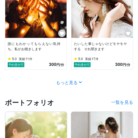
相談して下さる皆さんの苦しい気持ちが手に取る様にわ
かって、

私なら寄り添える、

そう感じているからだと思います。

５３歳で新しい職業に船出した私ですが、不安はありま
せん。

誰にもわかってもらえない気持
たいした事じゃないけどモヤモヤ
皆さんのお力になれるココナラという場を与えて頂き、

ち、私がお聴きします
する それ聞きます
今、水を得た魚の様です。

どうぞお気軽にお電話下さい。
5.0
11
5.0
17
実績
件
実績
件
300
300
円
/分
円
/分
予約受付可
予約受付可
もっと見る
ポートフォリオ
一覧を見る