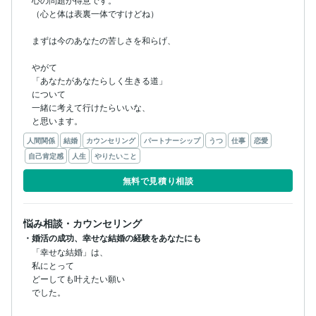
（心と体は表裏一体ですけどね）

まずは今のあなたの苦しさを和らげ、

やがて

「あなたがあなたらしく生きる道」

について

一緒に考えて行けたらいいな、

と思います。
人間関係
結婚
カウンセリング
パートナーシップ
うつ
仕事
恋愛
自己肯定感
人生
やりたいこと
無料で見積り相談
悩み相談・カウンセリング
・婚活の成功、幸せな結婚の経験をあなたにも
「幸せな結婚」は、

私にとって

どーしても叶えたい願い

でした。
