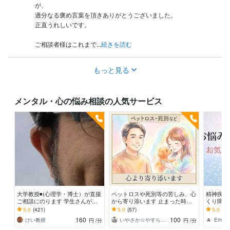
が、

過分なる褒め言葉を頂きありがとうございました。

正直うれしいです。

ご相談者様はこれまで...
続きを読む
もっと見る
メンタル・心の悩み相談の人気サービス
大学教授◾️(心理学・博士）が直接
ペットロスや死別等の苦しみ、心
精神疾患
ご相談にのります 学生さんが、
から寄り添います 止まった時計
くり聞き
心理学の先生に恋愛相談するよう
の針、無理に動かさなくて大丈夫
ただけの
5.0
(421)
5.0
(57)
5.0
(14
なお気軽さでどうぞ
ですから
けします
160
100
けい教授
いやさか☆やすらぎの傾聴者
Emik
円
/分
円
/分