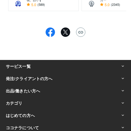
5.0
(589)
5.0
(2345)