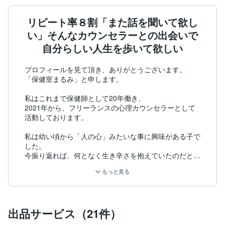
リピート率８割「また話を聞いて欲し
い」そんなカウンセラーとの出会いで
自分らしい人生を歩いて欲しい
プロフィールを見て頂き、ありがとうございます。

「保健室まるみ」と申します。

私はこれまで保健師として20年働き、

2021年から、フリーランスの心理カウンセラーとして

活動しております。

私は幼い頃から「人の心」みたいな事に興味がある子で
した。

今振り返れば、何となく生き辛さを抱えていたのだと思
います。

もっと見る
生まれ育った町で息が詰まる様な窮屈さを感じていたの
でしょう。

高校卒業後、看護学校へ進学する道を選び、故郷を出ま
出品サービス（21件）
した。
