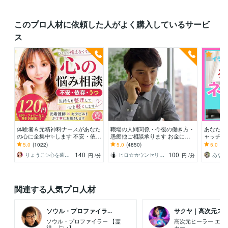
このプロ人材に依頼した人がよく購入しているサービ
ス
体験者＆元精神科ナースがあなた
職場の人間関係・今後の働き方・
あなたの
の心に全集中✨します 不安・依
愚痴他ご相談承ります お金に関
ャッチ⭐
存・うつ【心の悩み】モヤモヤや
する悩み・転職・職場の悩みなど
不満/上
5.0
(1022)
5.0
(4850)
5.0
(70
不安を整理したい方へ♡
お伺い致します
❤️の部
140
100
りょうこ✨心を癒し現実を動かすセラピスト
ヒロ☆カウンセリング＆コンサルティング
円
/分
円
/分
関連する人気プロ人材
ソウル・プロファイラ...
サクヤ｜高次元スピリ
ソウル・プロファイラー 【霊
高次元ヒーラー エネ
視、占い】
カー