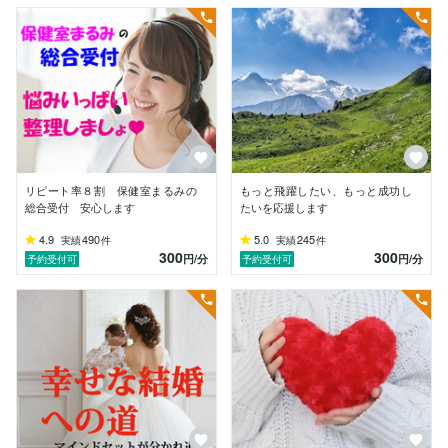
意気揚々と看護学校に入学しましたが、

病院実習で厳しい医療・看護の世界を目の当たりにし、

「あー私には出来ないな」と挫折。

看護師には成れないから、進路を微調整して保健師にな
りました。

保健師の仕事は、比較的自分に合っていると感じていた
ので、

結婚・子育て等で中断はしましたが、合計20年もの長
い間

リピート率８割 保健室まるみの
もっと飛躍したい、もっと成功し
働かせて頂きました。

総合受付 安心します
たいを応援します
保健師として私が一番やりがいを感じていた仕事は、

4.9
490
5.0
245
実績
件
実績
件
300
300
１対１でお話を聴かせて頂くことでした。

円
/分
円
/分
予約受付可
予約受付可
うつの話、パワハラの話、病気の話、LGBT（性）の
話、

離婚の話、子供の話、などなど

ありがたいことに、

私の前で泣いて下さる人や（感情を出せたという良い意
味）

「安心した」

「スッキリした」
