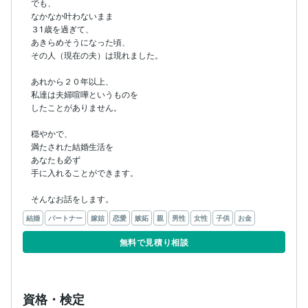
でも、

なかなか叶わないまま

３1歳を過ぎて、

あきらめそうになった頃、

その人（現在の夫）は現れました。

あれから２０年以上、

私達は夫婦喧嘩というものを

したことがありません。

穏やかで、

満たされた結婚生活を

あなたも必ず

手に入れることができます。

そんなお話をします。
結婚
パートナー
嫁姑
恋愛
嫉妬
親
男性
女性
子供
お金
無料で見積り相談
資格・検定