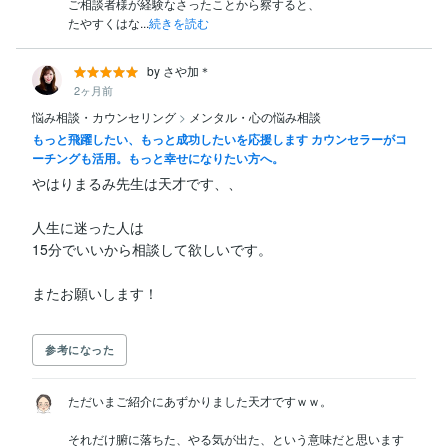
ご相談者様が経験なさったことから察すると、

たやすくはな...
続きを読む
by さや加＊
2ヶ月前
悩み相談・カウンセリング
>
メンタル・心の悩み相談
もっと飛躍したい、もっと成功したいを応援します カウンセラーがコ
ーチングも活用。もっと幸せになりたい方へ。
やはりまるみ先生は天才です、、

人生に迷った人は

15分でいいから相談して欲しいです。

参考になった
ただいまご紹介にあずかりました天才ですｗｗ。

それだけ腑に落ちた、やる気が出た、という意味だと思います