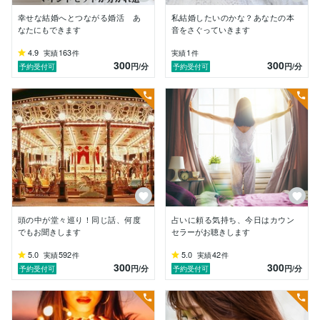
「元気が出てきた」

等のお声を沢山頂きました。

幸せな結婚へとつながる婚活 あ
私結婚したいのかな？あなたの本
なたにもできます
音をさぐっていきます
しかし近年、私の老化なのか能力の不足からなのか、

4.9
163
1
実績
件
実績
件
現場の仕事についていけて無いと思うことが増え、悩み
300
300
円
/分
円
/分
予約受付可
予約受付可
ました。

「私はもう保健師として戦力になれていない」と。

客観的にどうだったかはわかりませんが、

私の中では「もう辞めよう」と考える様になり、

心理カウンセラーを目指した訳です。

「私は人の話を聴くことでお役に立ちたい」

これに特化したいと思ったのだと思います。

直ぐにプロのカウンセラーから指導を受け始め、

2021年、心理カウンセラーとして独立しました。

頭の中が堂々巡り！同じ話、何度
占いに頼る気持ち、今日はカウン
でもお聞きします
セラーがお聴きします
私自身メンタルが弱くて

5.0
592
5.0
42
実績
件
実績
件
泣いた、苦しんだ、何とかしたかった。

300
300
円
/分
円
/分
予約受付可
予約受付可
だから心理学に興味を持ちましたし、カウンセラーとい
う仕事に

全力を注げていると感じます。
