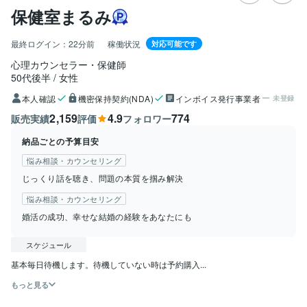
保健室まるみ
最終ログイン：
22分前
稼働状況
対応可能です
心理カウンセラー・保健師
50代後半
女性
本人確認
機密保持契約(NDA)
インボイス発行事業者
未登録
2,159
4.9
774
販売実績
評価
フォロワー
納品ごとの予算目安
悩み相談・カウンセリング
じっくり話を聴き、問題の本質を掴み解決
悩み相談・カウンセリング
婚活の成功、幸せな結婚の経験をあなたにも
スケジュール
基本毎日待機します。待機していない時は予約購入...
もっと見る