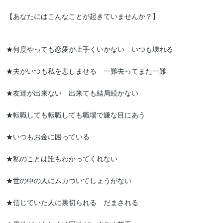
【あなたにはこんなことが起きていませんか？】

★何度やっても恋愛が上手くいかない　いつも壊れる

★夫がいつも私を悲しませる　一難去ってまた一難

★友達が出来ない　出来ても結局続かない

★転職しても転職しても職場で嫌な目にあう

★いつもお金に困っている

★私のことは誰もわかってくれない

★世の中の人にムカついてしょうがない

★信じていた人に裏切られる　だまされる
