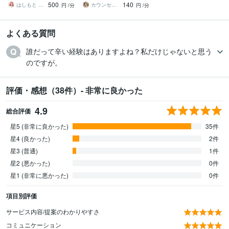
500
140
ち明けてください。
占い依存etc
はしもと ゆっこ♡救急こころの相談室
カウンセリング事務所☘️オフィスカノン
円
/分
円
/分
よくある質問
誰だって辛い経験はありますよね？私だけじゃないと思う
のですが。
評価・感想（38件）- 非常に良かった
4.9
総合評価
星5 (非常に良かった)
35件
星4 (良かった)
2件
星3 (普通)
1件
星2 (悪かった)
0件
星1 (非常に悪かった)
0件
項目別評価
サービス内容/提案のわかりやすさ
コミュニケーション