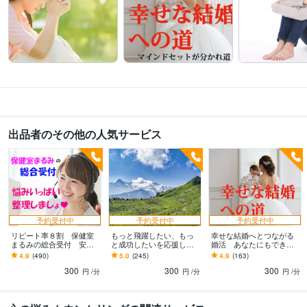
出品者のその他の人気サービス
予約受付中
予約受付中
予約受付中
リピート率８割 保健室
もっと飛躍したい、もっ
幸せな結婚へとつながる
まるみの総合受付 安心
と成功したいを応援しま
婚活 あなたにもできま
します どうしよう頭がグ
す カウンセラーがコーチ
す 結婚のマインドセット
4.9
(490)
5.0
(245)
4.9
(163)
チャグチャ大混乱！整理
ングも活用。もっと幸せ
を間違えていませんか？
300
300
300
さえ出来ればもう大丈夫
になりたい方へ。
体験からお話します
円
/分
円
/分
円
/分