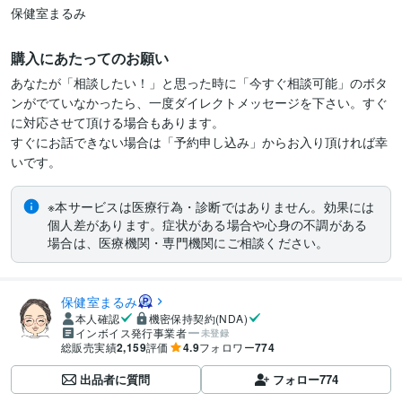
保健室まるみ
購入にあたってのお願い
あなたが「相談したい！」と思った時に「今すぐ相談可能」のボタ
ンがでていなかったら、一度ダイレクトメッセージを下さい。すぐ
に対応させて頂ける場合もあります。

すぐにお話できない場合は「予約申し込み」からお入り頂ければ幸
いです。
※本サービスは医療行為・診断ではありません。効果には
個人差があります。症状がある場合や心身の不調がある
場合は、医療機関・専門機関にご相談ください。
保健室まるみ
本人確認
機密保持契約(NDA)
インボイス発行事業者
未登録
総販売実績
2,159
評価
4.9
フォロワー
774
出品者に質問
フォロー
774