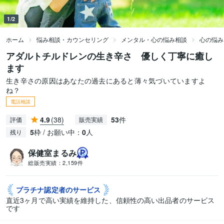
1/2
ホーム
悩み相談・カウンセリング
メンタル・心の悩み相談
心の悩み
アダルトチルドレンの生き辛さ 優しく丁寧に癒し
ます
生き辛さの原因はあなたの過去にあると薄々気づいていますよ
ね？
電話相談
4.9
(38)
53
件
評価
販売実績
5
枠 / お願い中：
0
人
残り
保健室まるみ
総販売実績：
2,159件
プラチナ認定者の
サービス
直近3ヶ月で高い実績を維持した、信頼性の高い出品者のサービス
です