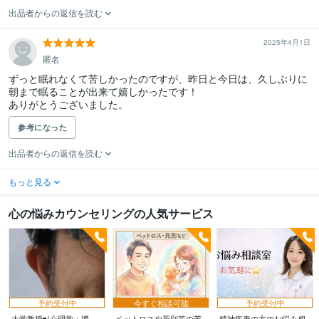
出品者からの返信を読む
2025年4月1日
匿名
ずっと眠れなくて苦しかったのですが、昨日と今日は、久しぶりに
朝まで眠ることが出来て嬉しかったです！

ありがとうございました。
参考になった
出品者からの返信を読む
もっと見る
心の悩みカウンセリングの人気サービス
予約受付中
今すぐ相談可能
予約受付中
大学教授◾️(心理学・博
ペットロスや死別等の苦
精神疾患の方のお悩み相