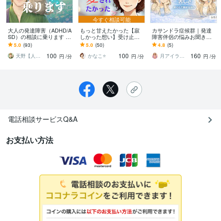
今すぐ相談可能
大人の発達障害（ADHD/A
もっと甘えたかった【寂
カサンドラ症候群｜発達
SD）の相談に乗ります A
しかった想い】受け止め
障害伴侶の悩みお聞きし
DHD/ASD・アスペルガー
ます 幼少期の我慢、辛さ/
ます 誰にも分かってもら
5.0
(93)
5.0
(50)
4.8
(5)
症候群/HSP/自己肯定感
毒親/見捨てられ不安/孤独/
えない孤独感や苦しさを
100
100
160
怒り/悲しみ
安心して話せます
天野【人生相談・霊感占い師あまの】
かなこ⭐️
月アイラ 心の絆創膏 女性専門
円
/分
円
/分
円
/分
電話相談サービスQ&A
お支払い方法