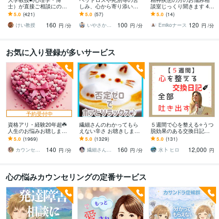
士）が直接ご相談にのり
しみ、心から寄り添いま
談室じっくり聞きます 48
ます 学生さんが、心理学
す 止まった時計の針、無
時間以内にあなただけの
5.0
(421)
5.0
(57)
5.0
(14)
の先生に恋愛相談するよ
理に動かさなくて大丈夫
Word資料を無料でお届け
160
100
120
うなお気軽さでどうぞ
ですから
します
けい教授
いやさか☆やすらぎの傾聴者
Emikoナース
円
/分
円
/分
円
/分
お気に入り登録が多いサービス
予約受付中
資格アリ・経験20年超☘️
繊細さんのわかってもら
５週間で心を整える⭐うつ
人生のお悩みお聴します
えない辛さ お聴きします
脱効果のある交換日記し
鬱・HSP・介護障害・毒
HSP/モヤモヤを手放す一
ます 【通常版】気持ちを
5.0
(1969)
5.0
(1329)
5.0
(131)
親・恋愛・仕事・育児・
歩☘️自分を大切にする✨を
吐き出す、習慣化❗
140
160
12,000
占い依存etc
始めよう
カウンセリング事務所☘️オフィスカノン
繊細さん相談室☘️野崎真礼（まひろ）
水卜 ヒロ
円
/分
円
/分
円
心の悩みカウンセリングの定番サービス