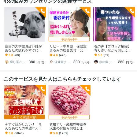
心の悩みカウンセリングの関連サービス
予約受付中
盲目の大学教員占い師が
リピート率８割 保健室
魂の声【ブロック解除】
あなたの疲れをすぐに癒
まるみの総合受付 安心
寄り添いながらお伝えし
します 公認・臨床心理士
します どうしよう頭がグ
ます お相手の本音・潜在
5.0
(69)
4.9
(490)
5.0
(39)
を育てる教員が心と体と
チャグチャ大混乱！整理
意識・未来のビジョンを
380
300
280
魂の疲れに寄り添います
さえ出来ればもう大丈夫
リアルに読み解く
癒し系占い師 まるタロー
保健室まるみ
水の癒し手 魂の救済 Aqua Ray
円
/分
円
/分
円
/分
このサービスを見た人はこちらもチェックしています
今すぐ相談可能
予約受付中
今すぐ話がしたい！ そ
資格アリ・経験20年超☘️
んなあなたの希望叶えま
人生のお悩みお聴します
す 今日あったことから深
鬱・HSP・介護障害・毒
5.0
(5846)
5.0
(1969)
刻な悩みまで☆何でも打
親・恋愛・仕事・育児・