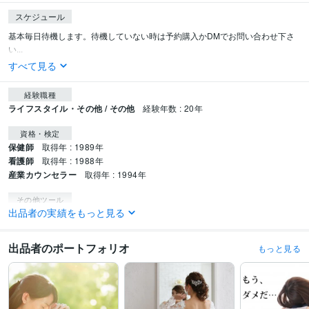
スケジュール
基本毎日待機します。待機していない時は予約購入かDMでお問い合わせ下さ
い...
すべて見る
経験職種
ライフスタイル・その他 / その他
経験年数 : 20年
資格・検定
保健師
取得年 : 1989年
看護師
取得年 : 1988年
産業カウンセラー
取得年 : 1994年
その他ツール
出品者の実績をもっと見る
カウンセリング:20年
コーチング:4年
保健指導:20年
得意分野
出品者のポートフォリオ
もっと見る
悩み相談・カウンセリング
じっくり話を聴き、問題の本質を掴み解決
人間関係
結婚
カウンセリング
パートナーシップ
うつ
仕事
恋愛
自己肯定感
人生
やりたいこと
悩み相談・カウンセリング
婚活の成功、幸せな結婚の経験をあなたにも
結婚
パートナー
嫁姑
恋愛
嫉妬
親
男性
女性
子供
お金