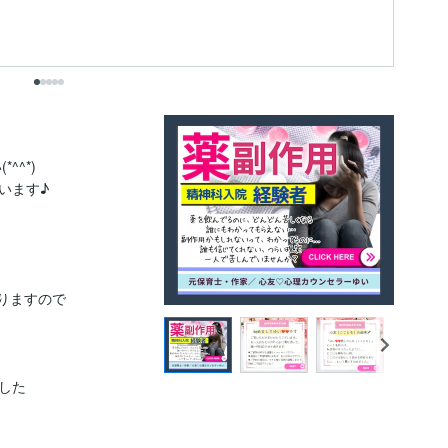
も
出
^*)

ます♪

ますので

た
