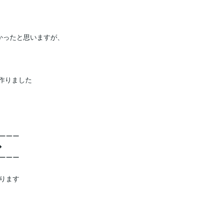
かったと思いますが、
作りました

ーー



ーー

ります
