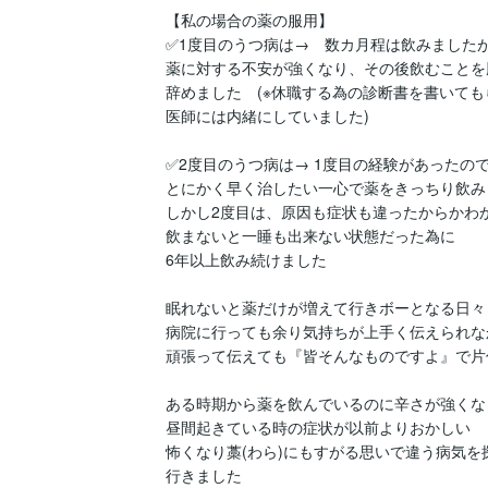
【私の場合の薬の服用】

✅1度目のうつ病は→　数カ月程は飲みましたが
薬に対する不安が強くなり、その後飲むことを勝
辞めました　(※休職する為の診断書を書いても
医師には内緒にしていました)

✅2度目のうつ病は→ 1度目の経験があったので
とにかく早く治したい一心で薬をきっちり飲みま
しかし2度目は、原因も症状も違ったからかわか
飲まないと一睡も出来ない状態だった為に

6年以上飲み続けました

眠れないと薬だけが増えて行きボーとなる日々　
病院に行っても余り気持ちが上手く伝えられな
頑張って伝えても『皆そんなものですよ』で片
ある時期から薬を飲んでいるのに辛さが強くなり
昼間起きている時の症状が以前よりおかしい

怖くなり藁(わら)にもすがる思いで違う病気を探
行きました
