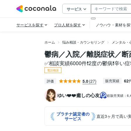
ホーム
悩み相談・カウンセリング
メンタル・
鬱病／入院／離脱症状／断
✅相談実績6000件❗️2度の鬱病❗️辛
電話相談
62
5.0
(27)
販売実績
評価
ゆい❤️❤️癒しの心友
総販売実績：
6
プラチナ認定者の
直近3ヶ月で高い
サービス