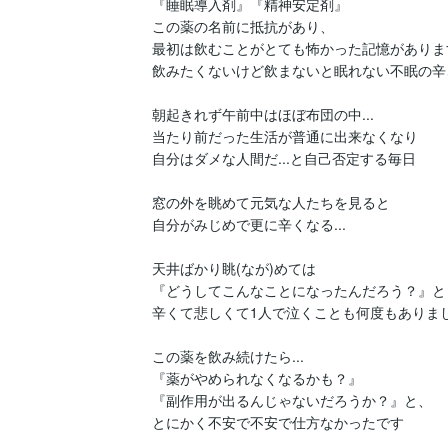
『睡眠導入剤』『精神安定剤』

この薬の名前に抵抗があり、

最初は飲むことがとても怖かった記憶があります
飲みたくないけど飲まないと眠れない不眠の辛さ
朝起きれず午前中はほぼ布団の中...

当たり前だった生活が普通に出来なくなり

自分はダメな人間だ...と自己否定する毎日

窓の外を眺めて元気な人たちを見ると

自分がみじめで更に辛くなる...

天井ばかり眺(なが)めては

『どうしてこんなことになったんだろう？』と

辛くて悲しくて1人で泣くことも何度もありまし
この薬を飲み続けたら...

『薬がやめられなくなるかも？』

『副作用が出るんじゃないだろうか？』と、

とにかく不安で不安で仕方なかったです
