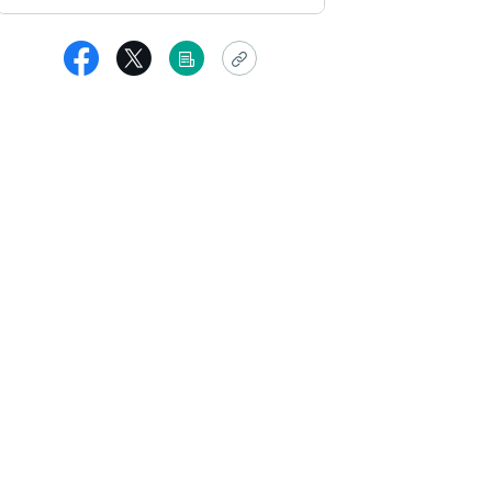
kirie0623
しいお言葉がけ、励ましの言葉有り難うございます♡経験されてきた
ホッとしました。誰にも伝わらなくて苦しかったから。