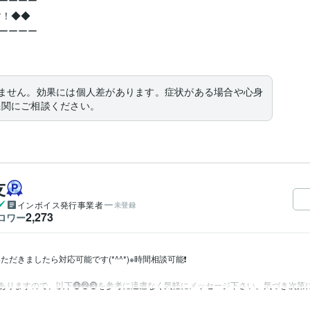
ーーーー

！◆◆

ーーーー

ません。効果には個人差があります。症状がある場合や心身
機関にご相談ください。
友
インボイス発行事業者
未登録
2,273
ロワー
ただきましたら対応可能です(*^^*)※時間相談可能❗️

ありますので、以下❶❷❸を参考に遠慮なく気軽にメッセージ下さい。気づき次第にお返