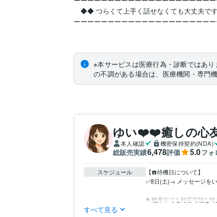
ーーーーーーーーーーーーーーーーーーーーー
　◆◆ つらくて上手く話せなくても大丈夫です
ーーーーーーーーーーーーーーーーーーーーー
※本サービスは医療行為・診断ではあり
の不調がある場合は、医療機関・専門
ゆい❤️❤️癒しの心
本人確認
機密保持契約(NDA)
6,478
5.0
総販売実績
評価
フォ
スケジュール
【☎️待機日について】

✅8日(土)→ メッセージをい
▶︎離席中でも対応可能な時
すべて見る