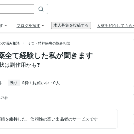
心の悩み相談
うつ・精神疾患の悩み相談
薬全て経験した私が聞きます
い症状は副作用かも❓
件
2
枠 / お願い中：
0
人
残り
,478件
実績を維持した、信頼性の高い出品者のサービスです