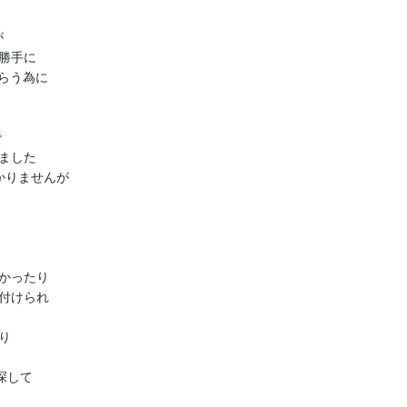


手に

らう為に



した

りませんが



かったり

付けられ



して
