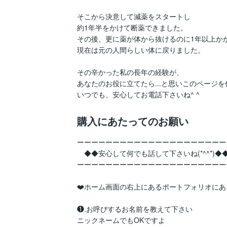
そこから決意して減薬をスタートし

約1年半をかけて断薬できました。

その後、更に薬が体から抜けるのに1年以上か
現在は元の人間らしい体に戻りました。

その辛かった私の長年の経験が、

あなたのお役に立てたら...と思いこのページを
購入にあたってのお願い
ーーーーーーーーーーーーーーーーーーーーーー
　◆◆安心して何でも話して下さいね(*^^*)◆◆
ーーーーーーーーーーーーーーーーーーーーーー
❤️ホーム画面の右上にあるポートフォリオにあ
❶.お呼びするお名前を教えて下さい

ニックネームでもOKですよ
