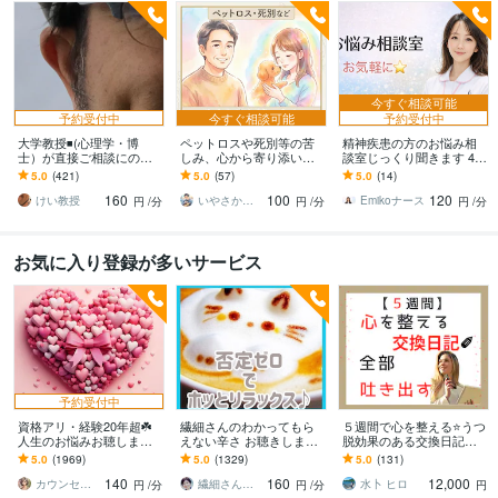
今すぐ相談可能
予約受付中
今すぐ相談可能
予約受付中
大学教授◾️(心理学・博
ペットロスや死別等の苦
精神疾患の方のお悩み相
士）が直接ご相談にのり
しみ、心から寄り添いま
談室じっくり聞きます 48
ます 学生さんが、心理学
す 止まった時計の針、無
時間以内にあなただけの
5.0
(421)
5.0
(57)
5.0
(14)
の先生に恋愛相談するよ
理に動かさなくて大丈夫
Word資料を無料でお届け
160
100
120
うなお気軽さでどうぞ
ですから
します
けい教授
いやさか☆やすらぎの傾聴者
Emikoナース
円
/分
円
/分
円
/分
お気に入り登録が多いサービス
予約受付中
資格アリ・経験20年超☘️
繊細さんのわかってもら
５週間で心を整える⭐うつ
人生のお悩みお聴します
えない辛さ お聴きします
脱効果のある交換日記し
鬱・HSP・介護障害・毒
HSP/モヤモヤを手放す一
ます 【通常版】気持ちを
5.0
(1969)
5.0
(1329)
5.0
(131)
親・恋愛・仕事・育児・
歩☘️自分を大切にする✨を
吐き出す、習慣化❗
140
160
12,000
占い依存etc
始めよう
カウンセリング事務所☘️オフィスカノン
繊細さん相談室☘️野崎真礼（まひろ）
水卜 ヒロ
円
/分
円
/分
円