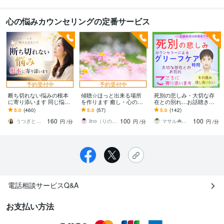
心の悩みカウンセリングの定番サービス
予約受付中
予約受付中
断ち切れない悩みの根本
傾聴☆ほっと出来る場所
死別の悲しみ・大切な存
に寄り添います 同じ悩み
を作ります 癒し・心の充
在との別れ…お話聴きま
の堂々巡りから卒業。心
電・明日への力・HSP・
す ★死別経験有心理カウ
5.0
(460)
5.0
(57)
5.0
(142)
のフタを外して前へ進み
繊細・自己肯定感
ンセラー(有資格)のグリー
160
100
100
ます
フケア時間★
うつぎともこ（けんちゃんママ♪）
lino（りの）＠ハートサポーター
マサル☘️カウンセラー★色々経験者☆彡
円
/分
円
/分
円
/分
電話相談サービスQ&A
お支払い方法