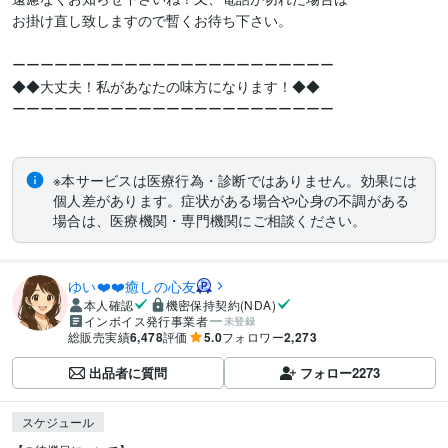
お掛け直し致しますので暫くお待ち下さい。

ーーーーーーーーーーーーーーーーーーーーーーー

◆◆大丈夫！私があなたの味方になります！◆◆

ーーーーーーーーーーーーーーーーーーーーーーー

※本サービスは医療行為・診断ではありません。効果には
個人差があります。症状がある場合や心身の不調がある
場合は、医療機関・専門機関にご相談ください。
ゆい❤️❤️癒しの心友
本人確認
機密保持契約(NDA)
インボイス発行事業者
未登録
総販売実績
6,478
評価
5.0
フォロワー
2,273
出品者に質問
フォロー
2273
スケジュール