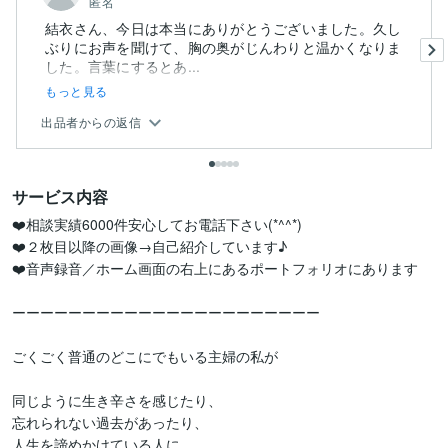
匿名
結衣さん、今日は本当にありがとうございました。久し
ぶりにお声を聞けて、胸の奥がじんわりと温かくなりま
した。言葉にするとあ...
もっと見る
出品者からの返信
サービス内容
❤️相談実績6000件安心してお電話下さい(*^^*)

❤️２枚目以降の画像→自己紹介しています♪

❤️音声録音／ホーム画面の右上にあるポートフォリオにあります

ーーーーーーーーーーーーーーーーーーーーーー

ごくごく普通のどこにでもいる主婦の私が

同じように生き辛さを感じたり、

忘れられない過去があったり、

人生を諦めかけている人に...
