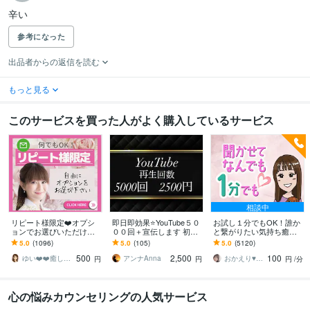
辛い
参考になった
出品者からの返信を読む
もっと見る
このサービスを買った人がよく購入しているサービス
相談中
リピート様限定❤️オプシ
即日即効果⭐️YouTube５０
お試し１分でもOK！誰か
ョンでお選びいただけま
００回＋宣伝します 初PR
と繋がりたい気持ち癒し
す ✅ 2回目からご利用可
へ⭐️１再生０.５円⭐️６０日
ます あなたが主役/カウン
5.0
(1096)
5.0
(105)
5.0
(5120)
能(※問合せ＆質問可能)
保証の安心サポート付き♪
セリングじゃない/ただ静
500
2,500
100
かに寄り添います
ゆい❤️❤️癒しの心友
アンナAnna
おかえり♥️岡えり子
円
円
円
/分
心の悩みカウンセリングの人気サービス