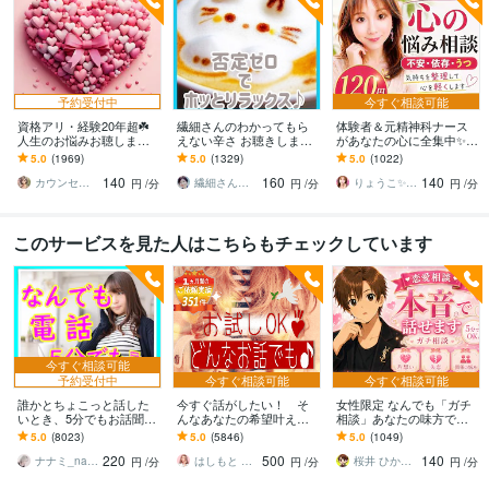
バイザー／77506人中
㊗️【順位/2位】人間関係の相談／35861人中
㊗️【順
位/1位】話し相手・愚痴聞き／39091人中
㊗️【順位/1位】恋の悩み相談／2
4015人中
㊗️【順位/1位】『彼女・彼氏の相談／14080人中
㊗️【順位/1
位】保育士の悩み相談おすすめ／1853人中
㊗️【総合/1位】子連れ離婚の相
談おすすめ
 ━━━━━━━ ❤️ ━━━━━━━
✅登録『ココナラ電話相談
予約受付中
今すぐ相談可能
スタート』
✅昇格『ココナラ／プラチナランク達成』♡
資格アリ・経験20年超☘️
繊細さんのわかってもら
体験者＆元精神科ナース
人生のお悩みお聴します
えない辛さ お聴きします
があなたの心に全集中✨し
資格・検定
鬱・HSP・介護障害・毒
HSP/モヤモヤを手放す一
ます 不安・依存・うつ
5.0
(1969)
5.0
(1329)
5.0
(1022)
親・恋愛・仕事・育児・
歩☘️自分を大切にする✨を
【心の悩み】モヤモヤや
幼稚園教諭免許
取得年 : 1999年
140
160
140
占い依存etc
始めよう
不安を整理したい方へ♡
カウンセリング事務所☘️オフィスカノン
繊細さん相談室☘️野崎真礼（まひろ）
りょうこ✨心を癒し現実を動かすセラピスト
円
/分
円
/分
円
/分
保育士
取得年 : 1999年
メンタル心理カウンセラー
取得年 : 1999年
チャイルドコーチングアドバイザー
取得年 : 1999年
このサービスを見た人はこちらもチェックしています
アロマセラピスト
取得年 : 1999年
ホームヘルパー3級
取得年 : 1999年
ホームヘルパー2級
取得年 : 1999年
得意分野
今すぐ相談可能
悩み相談・カウンセリング
◆気軽な話し相手・悩み相談
◆不倫・W不
予約受付中
今すぐ相談可能
今すぐ相談可能
倫・浮気の相談
◆うつ病・薬の副作用の相談
◆離婚・シングルマザー・
誰かとちょこっと話した
今すぐ話がしたい！ そ
女性限定 なんでも「ガチ
再婚の相談
◆親子関係・兄弟(姉妹)関係の相談
◆障害者を持つ家族の相談
いとき、5分でもお話聞き
んなあなたの希望叶えま
相談」あなたの味方で話
◆子育て・知能開発の相談
◆職場の人間関係・いじめ・パワハラ相談
◆
ます 疲れた～、でもカウ
す 今日あったことから深
ます 男性目線で、あなた
5.0
(8023)
5.0
(5846)
5.0
(1049)
ンセリングじゃない、な
刻な悩みまで☆何でも打
の恋の“答え”を言葉にしま
保育士・幼稚園教諭の相談
◆夫婦問題の相談
220
500
140
んとなく雑談聞いて～
ち明けてください。
す。
ナナミ_nanami
はしもと ゆっこ♡救急こころの相談室
桜井 ひかる｜経験豊富の恋愛相談室
円
/分
円
/分
円
/分
不倫 夫婦 生き方