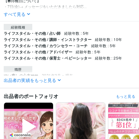
【☎️待機日について】

・7日(金)→ メッセージをいただきましたら対応...
すべて見る
経験職種
ライフスタイル・その他 / 占い師
経験年数 : 5年
ライフスタイル・その他 / 講師・インストラクター
経験年数 : 10年
ライフスタイル・その他 / カウンセラー・コーチ
経験年数 : 5年
ライフスタイル・その他 / アドバイザー
経験年数 : 5年
ライフスタイル・その他 / 保育士・ベビーシッター
経験年数 : 25年
職歴
ゆい癒しの心友❤️❤️
2021年3月 ~ 現在
出品者の実績をもっと見る
📕Amazon Kindle本を出版／ 紹介No.❶
2022年1月 ~ 現在
📕Amazon Kindle本を出版／紹介No.❷
2022年1月 ~ 現在
❤️ゆいの紹介
2021年3月 ~ 現在
出品者のポートフォリオ
もっと見る
💙以下、ココナラで電話相談を始めるまでの経歴です
2000年3月 ~ 2021
年2月
❤️某有名／出版会社
2000年3月 ~ 2021年2月
❤️企業／○○○総合病院内保育所
2000年3月 ~ 2021年2月
❤️社会福祉法人◯○◯○保育園
2000年3月 ~ 2021年2月
❤️ 社会福祉法人○○○保育園
2000年3月 ~ 2021年2月
❤️ ○○市立○○○保育所
2000年3月 ~ 2021年2月