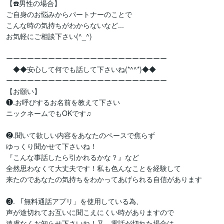
【☎️男性の場合】

ご自身のお悩みからパートナーのことで

こんな時の気持ちがわからないなど...

お気軽にご相談下さい(^_^)

ーーーーーーーーーーーーーーーーーーーーーーー

　◆◆安心して何でも話して下さいね(*^^*)◆◆

ーーーーーーーーーーーーーーーーーーーーーーー

【お願い】

❶.お呼びするお名前を教えて下さい

ニックネームでもOKです♫

❷.聞いて欲しい内容をあなたのペースで焦らず

ゆっくり聞かせて下さいね！

『こんな事話したら引かれるかな？』など

全然思わなくて大丈夫です！私も色んなことを経験して

来たのであなたの気持ちをわかってあげられる自信があります

❸. 「無料通話アプリ」を使用している為、

声が途切れてお互いに聞こえにくい時がありますので

遠慮なくお知らせ下さいね！又、電話が切れた場合は
