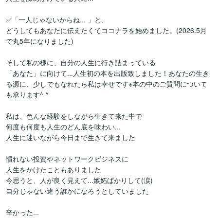
✅「一人じゃないからね... 」と、

どうしてもあなたに伝えたくてココナラを始めました。(2026.5月
で丸5年になりました)

そして私の様に、自分の人生に行き詰まっている

「あなた」に向けて...人生初の本を出版致しました！あなたの生き
る源に、少しでもなれたら私は幸せです※本の中のご質問について
も承ります^ ^

私は、色んな経験をしながら生きて来た中で

何度も何度も人生のどん底を味わい...

人生に迷いながら今日まで生きて来ました

慣れない投資やネットワークビジネスに

人生をかけたこともありました

今思うと、人が良く見えて...嫉妬ばかりして(涙)

自分じゃない違う誰かになろうとしていました

辛かった...
