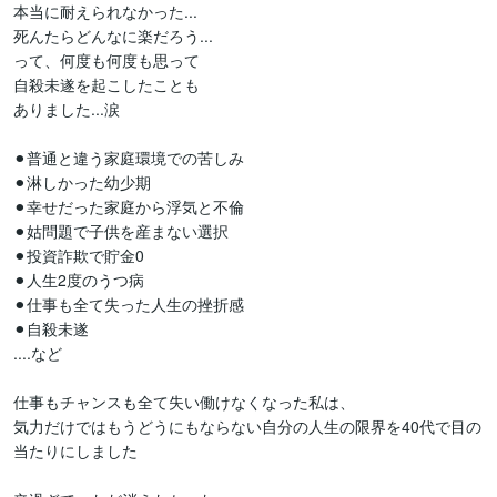
本当に耐えられなかった...

死んたらどんなに楽だろう...

って、何度も何度も思って

自殺未遂を起こしたことも

ありました...涙

⚫︎普通と違う家庭環境での苦しみ

⚫︎淋しかった幼少期

⚫︎幸せだった家庭から浮気と不倫

⚫︎姑問題で子供を産まない選択

⚫︎投資詐欺で貯金0

⚫︎人生2度のうつ病

⚫︎仕事も全て失った人生の挫折感

⚫︎自殺未遂

....など

仕事もチャンスも全て失い働けなくなった私は、

気力だけではもうどうにもならない自分の人生の限界を40代で目の
当たりにしました
