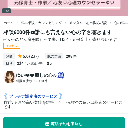
1/9
ホーム
悩み相談・カウンセリング
メンタル・心の悩み相談
心の悩み
相談6000件☎️誰にも言えない心の辛さ聴きます
✅人生のどん底を味わって来たHSP・元保育士が寄り添います
電話相談
5.0
(237)
298
件
評価
販売実績
3
枠 / お願い中：
0
人
残り
ゆい❤️❤️癒しの心友
総販売実績：
6,478件
プラチナ認定者の
サービス
直近3ヶ月で高い実績を維持した、信頼性の高い出品者のサービス
です
電話予約を申込む