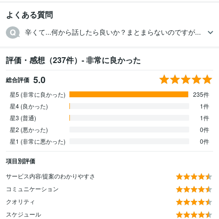
ビジネス代行・事務代行
◆ココナラ電話相談ビジネス①の相談
◆ココナ
ラ電話相談ビジネス②コンサル
◆ココナラ電話相談ビジネス③コンサル
よくある質問
◆リピート様の対応
◆商品画像(サムネイル)コンサル①講座
◆商品画像
(サムネイル)コンサル②添削
◆商品画像(サムネイル)コンサル③制作
ーー
辛くて...何から話したら良いか？まとまらないのですが...
ーーーーーーーーーーーーーーーーーー
◆商品画像(サムネイル)のご依頼
◆ホーム画像(ヘッダー)のご依頼
評価・感想（237件）- 非常に良かった
初心者・電話相談悩み
サムネイル ヘッダー
学歴
5.0
総合評価
◯◯◯◯◯女子短期大学
2000年3月 ~ 2021年2月
星5 (非常に良かった)
235件
◯◯◯◯県立◯◯◯◯高等学校
2000年3月 ~ 2021年2月
星4 (良かった)
1件
星3 (普通)
1件
星2 (悪かった)
0件
星1 (非常に悪かった)
0件
項目別評価
サービス内容/提案のわかりやすさ
コミュニケーション
クオリティ
スケジュール