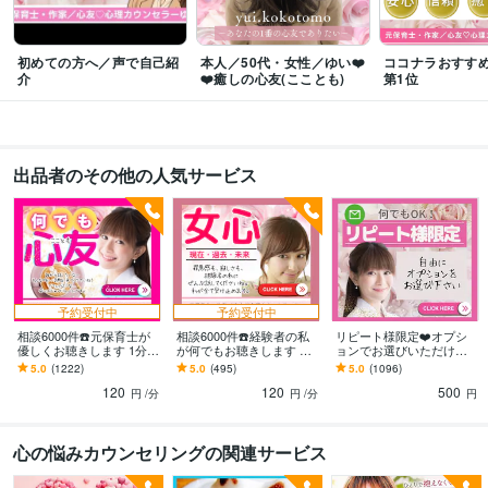
❤️◯◯女子短期大学附属第二幼稚園
2000年3月 ~ 2021年2月
❤️◯◯女子短期大学附属第一幼稚園
2000年3月 ~ 2021年2月
💙以下、私が辛かった時期に支えてくれた曲たちです。
2000年3月 ~ 現在
初めての方へ／声で自己紹
本人／50代・女性／ゆい❤️
ココナラおすす
介
❤️癒しの心友(こことも)
第1位
🌈 20代の時／支えてくれた詩❶ 〜愛は勝つ〜
2000年3月 ~ 2021年2月
🌈 30代の時／支えてくれた詩❷ 〜そばにいるよ〜
2000年3月 ~ 2021年2
月
🌈 30代の時／支えてくれた詩❷ 〜そばにいるよ〜
2000年3月 ~ 2021年2
月
出品者のその他の人気サービス
🌈 30代の時／支えてくれた詩❸ 〜Jupiter (ジュピター)〜
2000年3月 ~ 2
021年2月
🌈 40代の時／支えてくれた詩❸ 〜栄光の架け橋〜
2000年3月 ~ 2021年2
月
🌈 50代の今／身に染みる詩❹ 〜糸〜
2020年3月 ~ 現在
予約受付中
予約受付中
受賞歴
相談6000件☎️元保育士が
相談6000件☎️経験者の私
リピート様限定❤️オプシ
✅ココナラ／ブログ開始〜現在に至る
✅Amazon Kindle出版／『自分らし
優しくお聴きします 1分で
が何でもお聴きします 男
ョンでお選びいただけま
く生きる／結依』
✅Amazon Kindle／『スマホ1台で大逆転！結依』
 ✅A
もOK❤️話し相手〜悩み相
女可✅女性心理／男性心理
す ✅ 2回目からご利用可
5.0
(1222)
5.0
(495)
5.0
(1096)
談まで何でもOK❗️✅男女可
／LINE／出会アプリ／何
能(※問合せ＆質問可能)
mazon Kindle／『涙はね、宝物になるんだよ』
㊗️【総合1位】㊗️おすすめ
120
120
500
でもOK
円
/分
円
/分
円
アドバイザー・カウンセラー部門
㊗️【順位/1位】浮気・不倫の相談／9149
人中
㊗️【順位/1位】心の悩み相談／38823人中
㊗️【順位/1位】心理カウン
セラー／10115人中
㊗️【順位/1位】結婚・離婚の相談／7874人中
㊗️【順
心の悩みカウンセリングの関連サービス
位/1位】失恋・復縁の相談／8004人中
㊗️【順位/1位】カウンセラー・アド