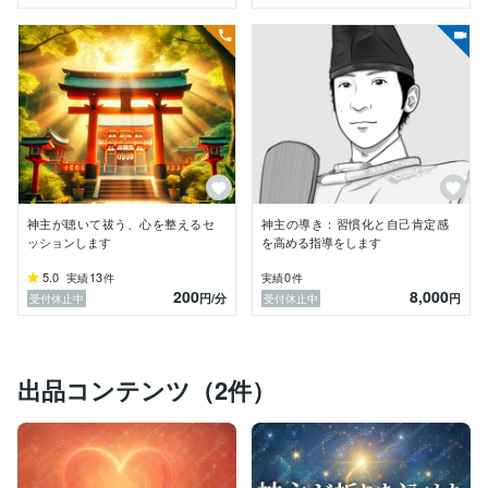
神主が聴いて祓う、心を整えるセ
神主の導き：習慣化と自己肯定感
ッションします
を高める指導をします
5.0
13
0
実績
件
実績
件
200
8,000
円
/分
円
受付休止中
受付休止中
出品コンテンツ（2件）