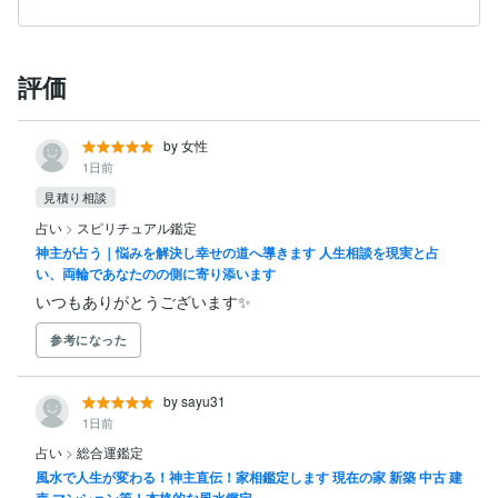
評価
by 女性
1日前
見積り相談
占い
>
スピリチュアル鑑定
神主が占う｜悩みを解決し幸せの道へ導きます 人生相談を現実と占
い、両輪であなたのの側に寄り添います
いつもありがとうございます✨
参考になった
by sayu31
1日前
占い
>
総合運鑑定
風水で人生が変わる！神主直伝！家相鑑定します 現在の家 新築 中古 建
売 マンション等！本格的な風水鑑定