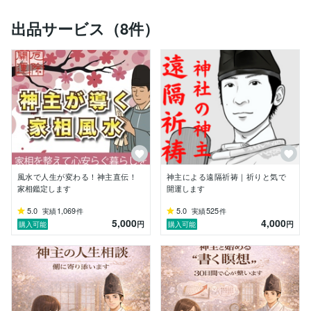
しかし、ここ数年の激動の時代において、多くの方が悩
出品サービス（8件）
み、戸惑い、困っている状況を目の当たりにいたしまし
た。

なんとか救いたい、助けになりたい、と思うようになり
ました。

自分がやるべきこと、というものを今一度見直し、さら
に勉強し、日々活動しております。

まだまだ、道半ばですが、ご縁をいただければ誠心誠意
務めさせていただきます。

特徴としては

風水で人生が変わる！神主直伝！
神主による遠隔祈祷｜祈りと気で
・スピリチュアル的なアドバイスと、現実的なアドバイ
家相鑑定します
開運します
ス、この両立を目指しております。

5.0
1,069
5.0
525
実績
件
実績
件
5,000
4,000
どちらか一方だけでは現実は変わっていきません。

円
円
購入可能
購入可能
物質世界に干渉していくには、意識と選択、集中とエネ
ルギーを継続して

注ぎ込むことによって現実が変化していきます。

それには、現実世界での取り組みが絶対に必要です。
