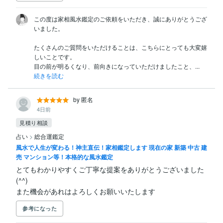
この度は家相風水鑑定のご依頼をいただき、誠にありがとうござ
いました。

たくさんのご質問をいただけることは、こちらにとっても大変嬉
しいことです。

目の前が明るくなり、前向きになっていただけましたこと、...
続きを読む
by 匿名
4日前
見積り相談
占い
>
総合運鑑定
風水で人生が変わる！神主直伝！家相鑑定します 現在の家 新築 中古 建
売 マンション等！本格的な風水鑑定
とてもわかりやすくご丁寧な提案をありがとうございました
(^^)

また機会があれはよろしくお願いいたします
参考になった