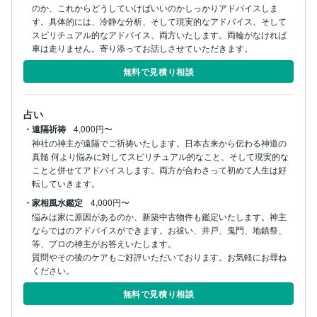
のか、これからどうしていけばいいのかしっかりアドバイスしま
す。具体的には、冷静な分析、そして現実的なアドバイス、そして
スピリチュアル的なアドバイス、両方いたします。両輪がなければ
車は走りません。寄り添ってお話しさせていただきます。
無料で見積り相談
占い
・遠隔祈祷
4,000円〜
神社の神主が遠隔でご祈祷いたします。日本古来から伝わる神道の
真髄 何より悩みに対してスピリチュアル的なこと、そして現実的な
ことと併せてアドバイスします。両方が合わさって初めて人生は好
転していきます。
・家相風水鑑定
4,000円〜
悩みは家に原因があるのか、新築中古物件も鑑定いたします。神主
ならではのアドバイスができます。お祓い、井戸、鬼門、地鎮祭、
等、プロの神主がお答えいたします。

質問やその後のケアもご好評いただいております。お気軽にお尋ね
ください。
無料で見積り相談