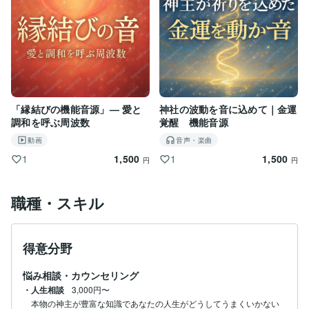
「縁結びの機能音源」— 愛と
神社の波動を音に込めて｜金運
調和を呼ぶ周波数
覚醒 機能音源
動画
音声・楽曲
1,500
1,500
1
1
円
円
職種・スキル
得意分野
悩み相談・カウンセリング
・人生相談
3,000円〜
本物の神主が豊富な知識であなたの人生がどうしてうまくいかない