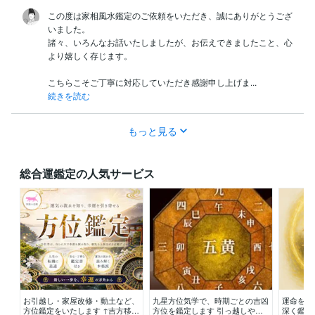
この度は家相風水鑑定のご依頼をいただき、誠にありがとうござ
いました。

諸々、いろんなお話いたしましたが、お伝えできましたこと、心
より嬉しく存じます。

こちらこそご丁寧に対応していただき感謝申し上げま...
続きを読む
もっと見る
総合運鑑定の人気サービス
お引越し・家屋改修・動土など、
九星方位気学で、時期ごとの吉凶
運命を動
方位鑑定をいたします ↑吉方移転
方位を鑑定します 引っ越しや旅
深く鑑定