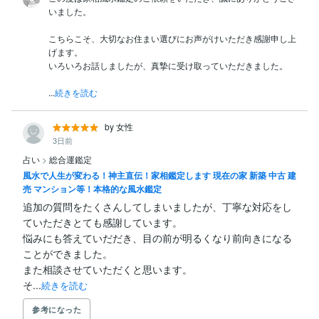
いました。

こちらこそ、大切なお住まい選びにお声がけいただき感謝申し上
げます。

いろいろお話しましたが、真摯に受け取っていただきました。

...
続きを読む
by 女性
3日前
占い
>
総合運鑑定
風水で人生が変わる！神主直伝！家相鑑定します 現在の家 新築 中古 建
売 マンション等！本格的な風水鑑定
追加の質問をたくさんしてしまいましたが、丁寧な対応をし
ていただきとても感謝しています。

悩みにも答えていだだき、目の前が明るくなり前向きになる
ことができました。

また相談させていただくと思います。

そ...
続きを読む
参考になった