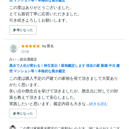
この度はありがとうございました。

とても親切丁寧に応答いただきました。

引き続きよろしくお願いします。
参考になった
by 匿名
2日前
占い
>
総合運鑑定
風水で人生が変わる！神主直伝！家相鑑定します 現在の家 新築 中古 建
売 マンション等！本格的な風水鑑定
この度は購入予定の戸建ての家相を視て頂きまして大変あり
がたく思います。

良い点や懸念点を挙げて頂きましたが、懸念点に対しての対
策も教えて頂きまして安心しました。

実践したいと思います。鑑定内容も大きな...
続きを読む
参考になった
この度は家相風水鑑定のご依頼をいただき、誠にありがとうござ