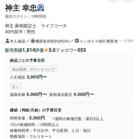
神主 幸忠
最終ログイン：
18時間前
神主 家相鑑定士　ライフコーチ
40代前半
男性
本人確認
機密保持契約(NDA)
インボイス発行事業者
未登録
1,814
5.0
553
販売実績
評価
フォロワー
納品ごとの予算目安
悩み相談・カウンセリング
3,000円〜
人生相談
占い
4,000円〜
4,000円〜
遠隔祈祷
家相風水鑑定
継続（時給/月給）の予算目安
5,000円
時間単価：
1週間の稼働日数：
週5日以上
1日の稼働時間：
10時間以上
稼働時間帯：
平日日中、平日夜間、土日・祝日
勤務場所：
フルリモート