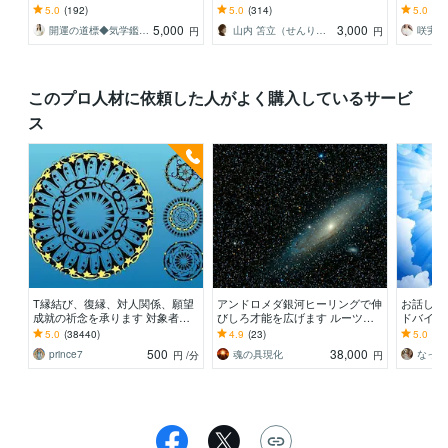
で、金運・恋愛や結婚運・家庭円
行、留学や開業などを予定されて
読み解く
5.0
(192)
5.0
(314)
5.0
(66
満運・仕事運アップ↑
いる方のために
開運方位
5,000
3,000
開運の道標◆気学鑑定士◆渡辺尭瑚
山内 笘立（せんりゅう）
咲実あ
円
円
このプロ人材に依頼した人がよく購入しているサービ
ス
T縁結び、復縁、対人関係、願望
アンドロメダ銀河ヒーリングで伸
お話しな
成就の祈念を承ります 対象者の
びしろ才能を広げます ルーツの3
ドバイス
思いと状況、対象者との対話、祈
倍の効果！天の川銀河やアンドロ
不要。霊
5.0
(38440)
4.9
(23)
5.0
(44
念
メダ銀河とも繋がる
たままを
500
38,000
prince7
魂の具現化
なっち
円
/分
円