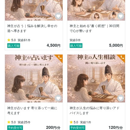
だからこそ、１ヶ月のご祈祷期間を設け、同行二人と申
しますが私が寄り添ってアドバイスしていくのです。

どうぞ一緒に人生の転機を体験しましょう。

神主が占う｜悩みを解決し幸せの
神主と始める"書く瞑想"｜30日間
道へ導きます
で心が整います
しっかり導きますのでお任せください。

5.0
61
0
実績
件
実績
件
4,500
5,000
円
円
購入可能
購入可能
所有資格

神社本庁 明階

神社検定１級

易学鑑定士

よろしくお願いします！

招待コード（ココナラ初めて利用の方はご活用くださ
い）

↓↓↓

神主が占います 寄り添って一緒に
神主が人生の悩みに寄り添いアド
WYWMRB

考えます
バイスします
5.0
25
5.0
1
実績
件
実績
件
200
120
円
/分
円
/分
予約受付可
予約受付可