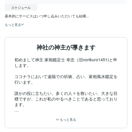
スケジュール
基本的にサービスはいつ申し込みいただいても結構...
もっと見る
神社の神主が導きます
初めまして神主 家相鑑定士 幸忠（旧norikuro1451)と申
します。

ココナラにおいて遠隔での祈祷、占い、家相風水鑑定を
行います。

誰かの役に立ちたい、多くの人々を救いたい、大きな目
標ですが、これが私のやるべきことであると思っており
ます。

もともと、地方の神社で活動し、独立いたしました。

もっと見る
これまでも、使命を持って神々にご奉仕しているつもり
でした。
