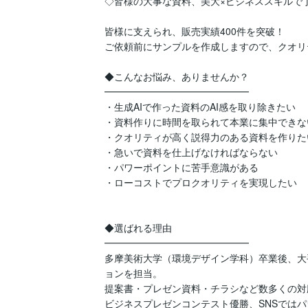
◇皆様の大事な資料、美大×ビジネススキルで
皆様に支えられ、販売実績400件を突破！

ご依頼前にサンプルを作成しますので、クオリ
◆こんなお悩み、ありませんか？

━━━━━━━━━━━━━━━

・生成AIで作った資料のAI感を取り除きたい

・資料作りに時間を取られて本業に集中できない
・クオリティが高く説得力のある資料を作りたい
・急いで資料を仕上げなければならない

・パワーポイントに苦手意識がある

・ローコストでプロクオリティを実現したい

◆選ばれる理由

━━━━━━━━━━━━━━━

多摩美術大学（環境デザイン学科）卒業後、大
ョンを担当。

提案書・プレゼン資料・チラシなど数多くの対
ビジネスプレゼンコンテスト優勝、SNSではパワ