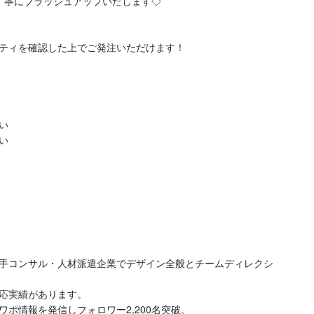
丁寧にブラッシュアップいたします◇

ティを確認した上でご発注いただけます！





手コンサル・人材派遣企業でデザイン全般とチームディレクシ
応実績があります。

ポ情報を発信しフォロワー2,200名突破。
