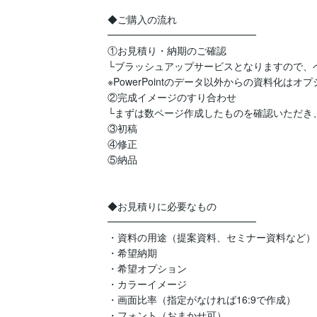
◆ご購入の流れ

━━━━━━━━━━━━━━━

①お見積り・納期のご確認

└ブラッシュアップサービスとなりますので、
※PowerPointのデータ以外からの資料化はオ
②完成イメージのすり合わせ

└まずは数ページ作成したものを確認いただき
③初稿

④修正

⑤納品

◆お見積りに必要なもの

━━━━━━━━━━━━━━━

・資料の用途（提案資料、セミナー資料など）

・希望納期

・希望オプション

・カラーイメージ

・画面比率（指定がなければ16:9で作成）

・フォント（おまかせ可）
