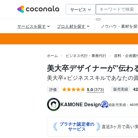
ホーム
ビジネス代行・事務代行
資料・企画書
美大卒デザイナーが"伝わ
美大卒×ビジネススキルであなたの
42
5.0
(373)
販売実績
評価
KAMONE Design
総販売実績：
460
プラチナ認定者の
直近3ヶ月で高い
サービス