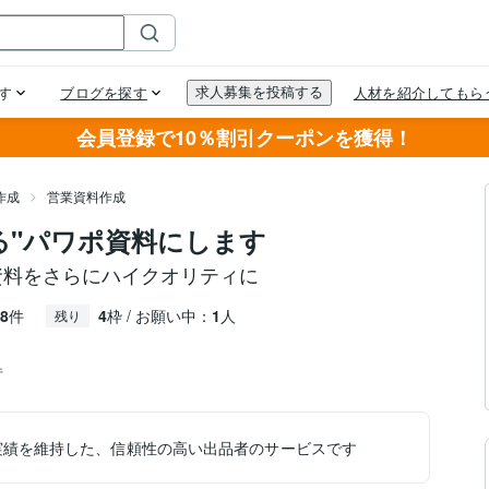
会員登録で10％割引クーポンを獲得！
作成
営業資料作成
る"パワポ資料にします
資料をさらにハイクオリティに
8
件
4
枠 / お願い中：
1
人
残り
件
実績を維持した、信頼性の高い出品者のサービスです