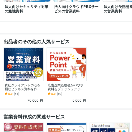
CLIP STUDIO PAINT:2年
Excel:13年
Word:13年
WordPress:3年
法人向けセキュリティ対策
法人向けクラウドPBXサー
法人向け受託開
Google スプレッドシート:7年
Google スライド:7年
Google Analytics:4年
の勉強資料
ビスの営業資料
の営業資料
Google BigQuery:4年
その他ツール
法人営業:6年
PowerPoint:8年
Webマーケティング:4年
出品者のその他の人気サービス
得意分野
ビジネス代行・事務代行
ビジネス向け資料作成
ビジネス
法人営業
Webマーケティング
資料作成
語学力
英語
日常会話レベル
貴社クライアントの心を
広告企業経験者がパワポ
掴むビジネス資料を作成
資料をブラッシュアップ
します 営業資料・報告
します 既存のパワポ資料
5.0
(61)
5.0
(19)
書・ピッチ・投資家向
をより分かりやすくリデ
70,000
5,000
け・ホワイトペーパー等
ザインします！
円
円
可能
営業資料作成の関連サービス