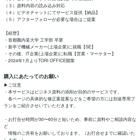
（３）資料内容の読み込み対応

（４）ビデオチャットにてサービス提供【納品】

（５）アフターフォローが必要な場合はご提案

【経歴】

・首都圏内某大学 工学部 卒業

・新卒で機械メーカー(上場企業)に就職【SE】

・その後、IT企業(上場企業)に転職【営業・マーケター】

・2024年1月よりTORI OFFICE開業
購入にあたってのお願い
▶︎ご注意

・本サービスはビジネス資料の添削が目的のサービスです。

　各ページの具体的な修正案提案などをご希望の方には別途専用プ
ランをご紹介させいていただきます。

・お打合せ時間が30〜60分と短いため、事前に資料やご相談内容な
ど

　情報のご共有をお願いしております。（お打合せまでに確認いた
します。）
