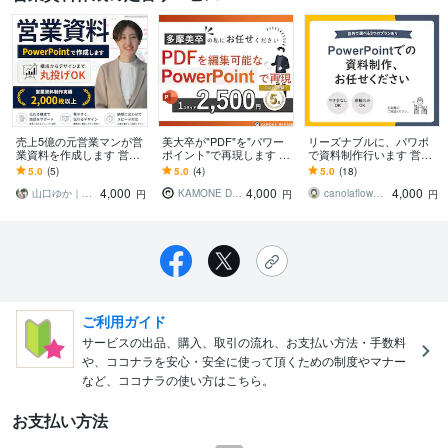
売上5億の元営業マンが営
美大卒が"PDF"を"パワー
リーズナブルに、パワポ
業資料を作成します 営業
ポイント"で再現します P
で資料制作行います 営業
資料をPowerPointで作成
DFデータに手を加えた
資料｜商品説明資料｜セ
5.0
(5)
5.0
(4)
5.0
(18)
します
い！そんな悩みを解決し
ミナー資料｜マニュアル
4,000
4,000
4,000
ます
作成
山口ゆか｜ナチョスデザイン
KAMONE Design
canolaflower_siryo
円
円
円
ご利用ガイド
サービスの出品、購入、取引の流れ、お支払い方法・手数料
や、ココナラを安心・安全に使って頂くための制度やマナー
など、ココナラの使い方はこちら。
お支払い方法