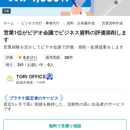
1/6
ホーム
ビジネス代行・事務代行
資料・企画書作成
営業資料作成
営業1位がビデオ会議でビジネス資料の評価添削しま
す
営業経験を活かしてビデオ会議で評価・添削・改善提案をします
5.0
(21)
28
件
評価
販売実績
3
枠 / お願い中：
0
人
残り
TORI OFFICE
総販売実績：
114件
プラチナ認定者の
サービス
直近3ヶ月で高い実績を維持した、信頼性の高い出品者のサービス
です
無料で見積り相談