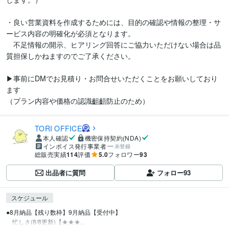
・良い営業資料を作成するためには、目的の確認や情報の整理・サ
ービス内容の明確化が必須となります。

　不足情報の開示、ヒアリング回答にご協力いただけない場合は品
質担保しかねますのでご了承ください。

▶︎事前にDMでお見積り・お問合せいただくことをお願いしており
ます

（プラン内容や価格の認識齟齬防止のため）
TORI OFFICE
本人確認
機密保持契約(NDA)
インボイス発行事業者
未登録
総販売実績
114
評価
5.0
フォロワー
93
出品者に質問
フォロー
93
スケジュール
●8月納品【残り数枠】9月納品【受付中】

　忙しさ(8/8更新)【★★★...