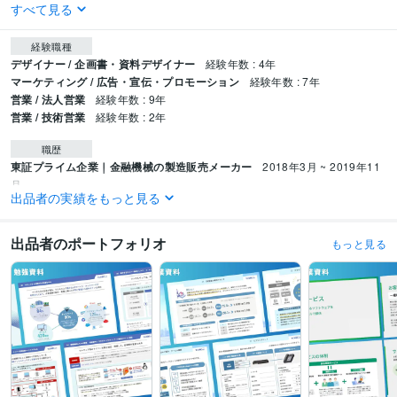
すべて見る
経験職種
デザイナー / 企画書・資料デザイナー
経験年数 : 4年
マーケティング / 広告・宣伝・プロモーション
経験年数 : 7年
営業 / 法人営業
経験年数 : 9年
営業 / 技術営業
経験年数 : 2年
職歴
東証プライム企業｜金融機械の製造販売メーカー
2018年3月 ~ 2019年11
月
出品者の実績をもっと見る
東証プライム企業｜広告代理店
2019年12月 ~ 2025年2月
TORI OFFICE
2023年5月 ~ 現在
出品者のポートフォリオ
もっと見る
受賞歴
社内リテールサブミット MVP
年間AWARD 特別賞
資格・検定
知的財産管理技能検定
取得年 : 2015年
ITパスポート
取得年 : 2018年
ビジネス・クリエイティブツール
PowerPoint:13年
Adobe Photoshop:0年
Adobe Illustrator:0年