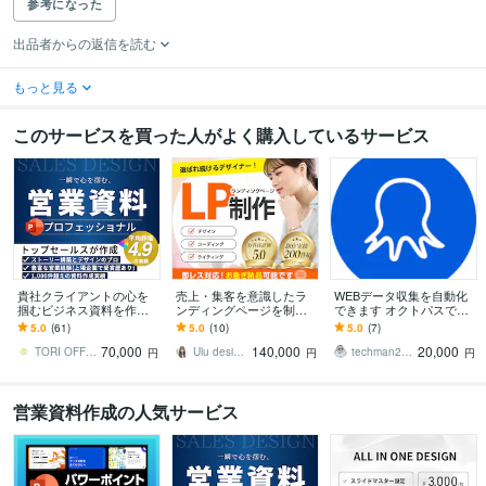
参考になった
出品者からの返信を読む
もっと見る
このサービスを買った人がよく購入しているサービス
貴社クライアントの心を
売上・集客を意識したラ
WEBデータ収集を自動化
掴むビジネス資料を作成
ンディングページを制作
できます オクトパスで簡
します 営業資料・報告
します リーズナブルで高
単スクレイピング！
5.0
(61)
5.0
(10)
5.0
(7)
書・ピッチ・投資家向
品質LP！女性デザイナー
70,000
140,000
20,000
け・ホワイトペーパー等
による繊細なデザイン
TORI OFFICE
Ulu design｜ウェブデザイナー
techman2021
円
円
円
可能
営業資料作成の人気サービス