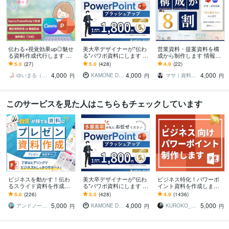
伝わる×視覚効果up◎魅せ
美大卒デザイナーが"伝わ
営業資料・提案資料を構
る資料作成代行します 時
る"パワポ資料にします 美
成から制作します 情報整
短＆高品質！パワポ・Can
大卒×ビジネススキルであ
理・言語化・図解まで対
5.0
(27)
5.0
(428)
4.9
(22)
va資料でビジネス加速◎
なたの資料をさらにハイ
応｜読み手が判断できる
4,000
4,000
4,000
クオリティに
資料へ
ゆいまる（Canva★デザイナー）
KAMONE Design
マサ｜資料戦略・情報設計パートナー
円
円
円
このサービスを見た人はこちらもチェックしています
ビジネスを動かす！伝わ
美大卒デザイナーが"伝わ
ビジネス特化！パワーポ
るスライド資料を作成し
る"パワポ資料にします 美
イント資料を作成します
ます 営業資料・プレゼン
大卒×ビジネススキルであ
元コンサル/現デザイナー
5.0
(226)
5.0
(428)
4.9
(1436)
資料・企画書・セミナー
なたの資料をさらにハイ
が作成！ビジネス向けパ
5,000
4,000
5,000
資料のパワポ作成
クオリティに
ワポ資料
アンドノーツ｜スライドデザイナー
KAMONE Design
KUROKO_001
円
円
円