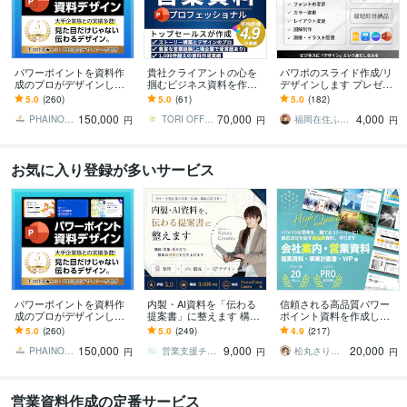
パワーポイントを資料作
貴社クライアントの心を
パワポのスライド作成/リ
成のプロがデザインしま
掴むビジネス資料を作成
デザインします プレゼン/
す 大手企業様との取引実
します 営業資料・報告
営業資料の制作をプロに
5.0
(260)
5.0
(61)
5.0
(182)
績多数！ビジネスの背中
書・ピッチ・投資家向
任せてみませんか？
150,000
70,000
4,000
を押せるデザインを
け・ホワイトペーパー等
PHAINO DESIGN
TORI OFFICE
福岡在住ふみ×スライドデザイン
円
円
円
可能
お気に入り登録が多いサービス
パワーポイントを資料作
内製・AI資料を「伝わる
信頼される高品質パワー
成のプロがデザインしま
提案書」に整えます 構
ポイント資料を作成しま
す 大手企業様との取引実
成・図解・デザインまで
す 企画・ライティング・
5.0
(260)
5.0
(249)
4.9
(217)
績多数！ビジネスの背中
「プロ目線」でブラッシ
デザインまで。営業に強
150,000
9,000
20,000
を押せるデザインを
ュアップ
い資料を作ります。
PHAINO DESIGN
営業支援チームKanaeCreates
松丸さりり｜シネステティカ
円
円
円
営業資料作成の定番サービス