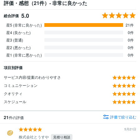
評価・感想（21件）- 非常に良かった
5.0
総合評価
星5 (非常に良かった)
21件
星4 (良かった)
0件
星3 (普通)
0件
星2 (悪かった)
0件
星1 (非常に悪かった)
0件
項目別評価
サービス内容/提案のわかりやすさ
コミュニケーション
クオリティ
スケジュール
21
評価で絞り込む
件の評価
5月21日
株式会社とうすや
見積り相談