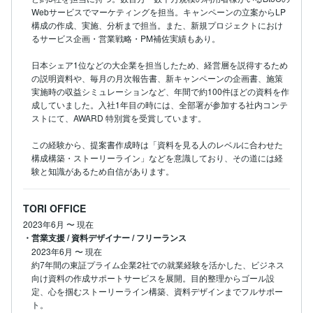
Webサービスでマーケティングを担当。キャンペーンの立案からLP
構成の作成、実施、分析まで担当。また、新規プロジェクトにおけ
るサービス企画・営業戦略・PM補佐実績もあり。

日本シェア1位などの大企業を担当したため、経営層を説得するため
の説明資料や、毎月の月次報告書、新キャンペーンの企画書、施策
実施時の収益シミュレーションなど、年間で約100件ほどの資料を作
成していました。入社1年目の時には、全部署が参加する社内コンテ
ストにて、AWARD 特別賞を受賞しています。

この経験から、提案書作成時は「資料を見る人のレベルに合わせた
構成構築・ストーリーライン」などを意識しており、その道には経
験と知識があるため自信があります。
TORI OFFICE
2023年6月
〜
現在
・営業支援 / 資料デザイナー / フリーランス
2023年6月
〜
現在
約7年間の東証プライム企業2社での就業経験を活かした、ビジネス
向け資料の作成サポートサービスを展開。目的整理からゴール設
定、心を掴むストーリーライン構築、資料デザインまでフルサポー
ト。
