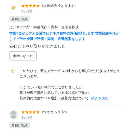
by 株式会社とうすや
2ヶ月前
見積り相談
ビジネス代行・事務代行
>
資料・企画書作成
営業1位がビデオ会議でビジネス資料の評価添削します 営業経験を活か
してビデオ会議で評価・添削・改善提案をします
安心してやり取りができました
参考になった
このたびは、数あるサービスの中からお選びいただきありがとう
ございます。

60分という短い時間ではございましたが、

貴社が現行資料に感じている違和感の正体や、

具体的に改善すべき場所・改善方法について...
続きを読む
by オカムラ023
3ヶ月前
見積り相談