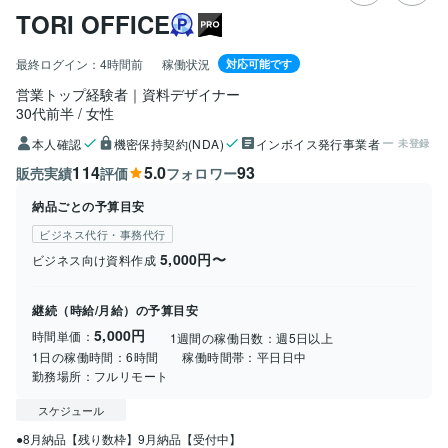
TORI OFFICE
最終ログイン：
4時間前
稼働状況
対応可能です
営業トップ経験者｜資料デザイナー
30代前半
女性
本人確認
機密保持契約(NDA)
インボイス発行事業者
未登録
114
5.0
93
販売実績
評価
フォロワー
納品ごとの予算目安
ビジネス代行・事務代行
5,000円〜
ビジネス向け資料作成
継続（時給/月給）の予算目安
5,000円
時間単価：
1週間の稼働日数：
週5日以上
1日の稼働時間：
6時間
稼働時間帯：
平日日中
勤務場所：
フルリモート
スケジュール
●8月納品【残り数枠】9月納品【受付中】