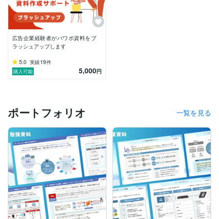
◎日本全国に数万店舗を展開する飲食業界様に、新製品
の導入提案を

　行うための営業資料を構成からデザインまで担当し受
広告企業経験者がパワポ資料をブ
注

ラッシュアップします
5.0
19
実績
件
◎大手電力業界のグループ会社様からのご依頼で、Bto
5,000
円
購入可能
B向けの標準提案書、

　ウェビナー資料の構成からデザインまでを担当

◎東証スタンダード企業様の専属資料デザイナーとし
ポートフォリオ
て、現在も業務委託契約中

一覧を見る
ーーーーーーーーーーーーーーーーーーーーーーーーー
ー

新規顧客向け売り込み資料 ／ 法人既存顧客向け報告資
料

キーマンの決裁者向け資料 ／ 大手企業の経営層向け資
料

投資家向けピッチ資料 ／ ホワイトペーパー ／ チラ
シ　

などの作成実績がございます！

ーーーーーーーーーーーーーーーーーーーーーーーーー