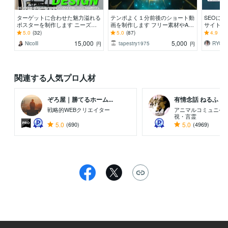
ターゲットに合わせた魅力溢れる
テンポよく１分前後のショート動
SEOに
ポスターを制作します ニーズに
画を制作します フリー素材やAI
サイト】
合わせた、パーソナライズされた
音声も用意することが可能！
安心！売
5.0
(32)
5.0
(87)
4.9
(84
デザインを提供します。
されるサ
15,000
5,000
Nicolll
tapestry1975
RYOS
円
円
関連する人気プロ人材
ぞろ屋｜勝てるホーム...
有情念話 ねるふ ..
戦略的WEBクリエイター
アニマルコミュニケ
視・言霊
5.0
(690)
5.0
(4969)