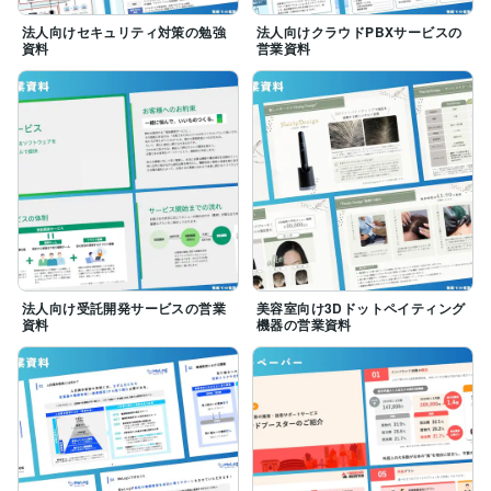
ー

法人向けセキュリティ対策の勉強
法人向けクラウドPBXサービスの
｜こんなお悩みにおすすめのサービスです｜

資料
営業資料
●資料を作ってみたが、構成やデザインがしっくりこな
い。

●資料のパーツはあるが、ストーリラインのイメージが
沸かない。

●アイデアメモを資料に起こしたいが時間がない。

●営業経験者がおらず、営業資料のイロハがわからな
い‥

独自の思考術×営業経験から、貴社ビジネス・サービス
の魅力を資料に落とし込みます。

単なる資料作成ではなく、アイデア整理の壁打ちにもな
るヒアリングロジックを組んでおります。

法人向け受託開発サービスの営業
美容室向け3Dドットペイティング
まずはご相談のみも可能ですので、お気軽にメッセージ
資料
機器の営業資料
ください！