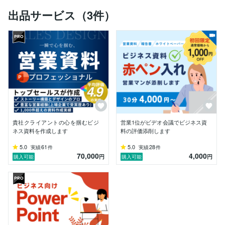
ーーーーーーーーーーーーーーーーーーーーーーーーー
出品サービス（3件）
ーーーーーーーー

｜過去の経歴｜

◎東証プライム企業、BtoB向け金融機械の製造販売を
行う機械メーカーで、

　日本全国に数万店舗を展開する会社様のSEを担当

◎東証プライム企業、BtoB向け広告代理店で、日本シ
ェア1位の金融業界様の

　新規プロジェクトにおけるサービス企画・営業戦略・
PM補佐実績あり

貴社クライアントの心を掴むビジ
営業1位がビデオ会議でビジネス資
◎上記2社での勤務時、数百人〜数千人規模の社内営業
ネス資料を作成します
料の評価添削します
マンコンテストで数回の受賞経験あり

5.0
61
5.0
28
実績
件
実績
件
70,000
4,000
｜今までの実績｜

円
円
購入可能
購入可能
◎日本シェア1位 金融業界様の新規システム導入用プレ
ゼン資料、

　経営層向け説明資料を構成からデザインまで担当

◎大手小売業界様のグループ会社様に、利用顧客数百万
人向けの

　キャンペーンを企画提案、実施、分析まで担当
