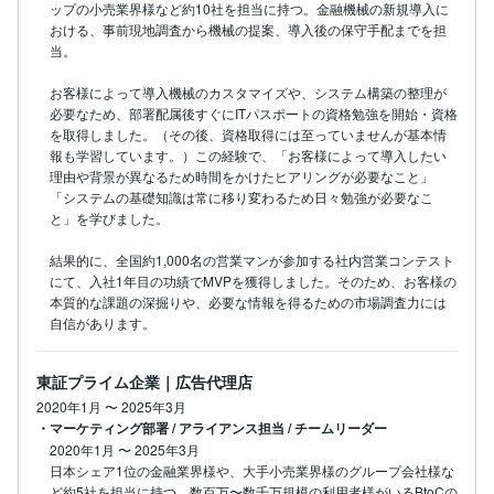
ップの小売業界様など約10社を担当に持つ。金融機械の新規導入に
おける、事前現地調査から機械の提案、導入後の保守手配までを担
当。

お客様によって導入機械のカスタマイズや、システム構築の整理が
必要なため、部署配属後すぐにITパスポートの資格勉強を開始・資格
を取得しました。（その後、資格取得には至っていませんが基本情
報も学習しています。）この経験で、「お客様によって導入したい
理由や背景が異なるため時間をかけたヒアリングが必要なこと」
「システムの基礎知識は常に移り変わるため日々勉強が必要なこ
と」を学びました。

結果的に、全国約1,000名の営業マンが参加する社内営業コンテスト
にて、入社1年目の功績でMVPを獲得しました。そのため、お客様の
本質的な課題の深掘りや、必要な情報を得るための市場調査力には
自信があります。
東証プライム企業｜広告代理店
2020年1月
〜
2025年3月
・マーケティング部署 / アライアンス担当 / チームリーダー
2020年1月
〜
2025年3月
日本シェア1位の金融業界様や、大手小売業界様のグループ会社様な
ど約5社を担当に持つ。数百万〜数千万規模の利用者様がいるBtoCの