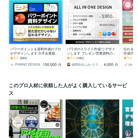
パワーポイントを資料作成のプロ
パワポのスライド作成/リデザイ
伝わる×
がデザインします 大手企業様と
ンします プレゼン/営業資料の制
作成代行
の取引実績多数！ビジネスの背中
作をプロに任せてみませんか？
パワポ・
5.0
(260)
5.0
(182)
5.0
(27
を押せるデザインを
速◎
150,000
4,000
PHAINO DESIGN
福岡在住ふみ×スライドデザイン
円
円
このプロ人材に依頼した人がよく購入しているサービ
ス