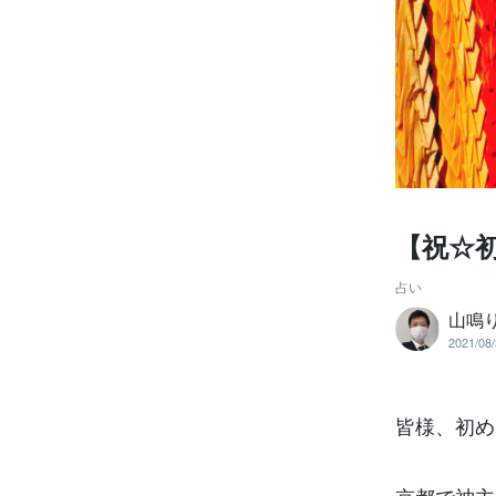
【祝☆
占い
山鳴
2021/08/
皆様、初め