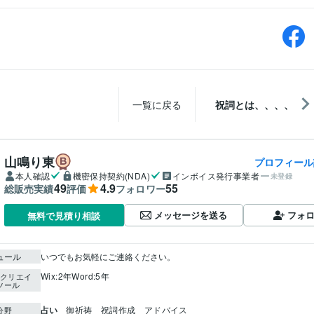
一覧に戻る
祝詞とは、、、、
山鳴り東
プロフィール
本人確認
機密保持契約(NDA)
インボイス発行事業者
未登録
49
4.9
55
総販売実績
評価
フォロワー
メッセージを送る
フォ
無料で見積り相談
ュール
いつでもお気軽にご連絡ください。
Wix:2年
Word:5年
クリエイ
ツール
占い
御祈祷　祝詞作成　アドバイス
分野