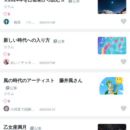
記事
コラム
9
輪龍 （りん
2024/01/08
りゅう）
新しい時代への入り方
記事
コラム
9
あい／チャネリ
2023/07/08
ングアート✨夏S
ALE
風の時代のアーティスト 藤井風さん
記事
コラム
9
小惑星で紐解く
2023/03/13
魂の設計図と使
命｜美月
乙女座満月
記事