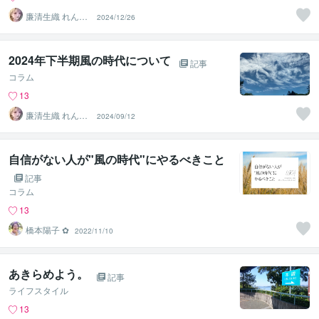
廉清生織 れんせ
2024/12/26
い さき
2024年下半期風の時代について
記事
コラム
13
廉清生織 れんせ
2024/09/12
い さき
自信がない人が"風の時代"にやるべきこと
記事
コラム
13
橋本陽子 ✿
2022/11/10
あきらめよう。
記事
ライフスタイル
13