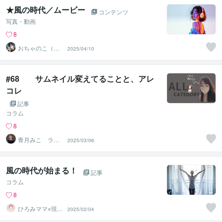
★風の時代／ムービー
コンテンツ
写真・動画
8
おちゃのこ（御
2025/04/10
茶乃子祭々）
#68 サムネイル変えてることと、アレ
コレ
記事
コラム
8
青月みこ ライ
2025/03/06
フクリエイター
風の時代が始まる！
記事
コラム
8
ひろみママ⭐︎現役
2025/02/04
保育士がお話聴
きます。