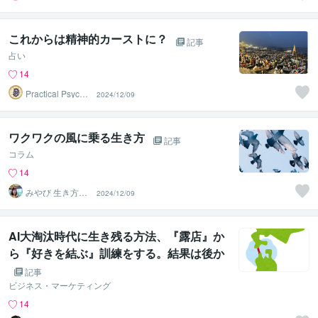
♡強運パワー心
のオアシス♡
これからは精神的カーストに？
記事
占い
14
Practical Psycho
2024/12/09
logy
ワクワクの風に乗る生き方
記事
コラム
14
みやび 生き方デ
2024/12/09
ザイナー
AI大淘汰時代に生き残る方法、『露店』か
ら『好きを結ぶ』訓練をする。結果は後か
ら来る
記事
ビジネス・マーケティング
14