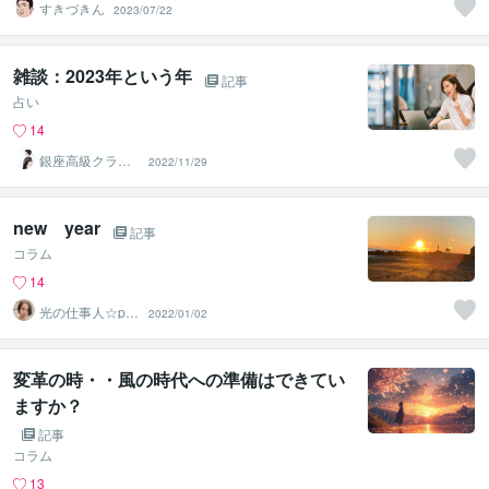
すきづきん
2023/07/22
雑談：2023年という年
記事
占い
14
銀座高級クラブ
2022/11/29
のママ さくら
new year
記事
コラム
14
光の仕事人☆pic
2022/01/02
ari
変革の時・・風の時代への準備はできてい
ますか？
記事
コラム
13