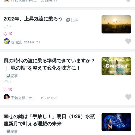
2022/08/11
logy
2022年、上昇気流に乗ろう
記事
占い
10
琥珀流
2022/01/01
風の時代の波に乗る準備できていますか？
｜“魂の軸”を整えて変化を味方に！
記事
占い
10
宇髄光精｜オー
2021/10/22
バーソウル・ヒ
ーリング
幸せの鍵は「手放し！」明日（1/29）水瓶
座新月で叶える理想の未来
記事