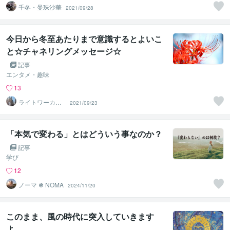
千冬・曼珠沙華
2021/09/28
今日から冬至あたりまで意識するとよいこ
と☆チャネリングメッセージ☆
記事
エンタメ・趣味
13
ライトワーカー
2021/09/23
✶ユカ
「本気で変わる」とはどういう事なのか？
記事
学び
12
ノーマ ❃ NOMA
2024/11/20
このまま、風の時代に突入していきます
よ。