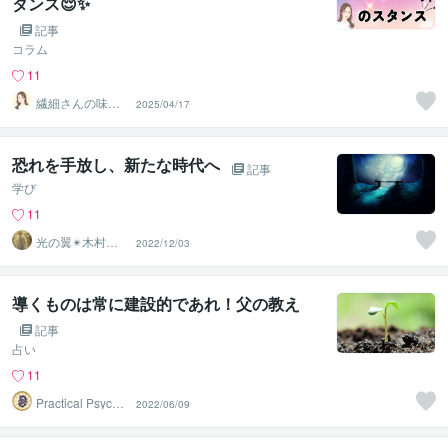
タンス😌✨
記事
コラム
11
繊細さんの味方
2025/04/17
♡全肯定セラピ
宇宙人まなみ
恐れを手放し、新たな時代へ
記事
学び
11
光の翼✴︎木村心
2022/12/03
美
導くものは常に建設的であれ！父の教え
記事
占い
11
Practical Psycho
2022/06/09
logy