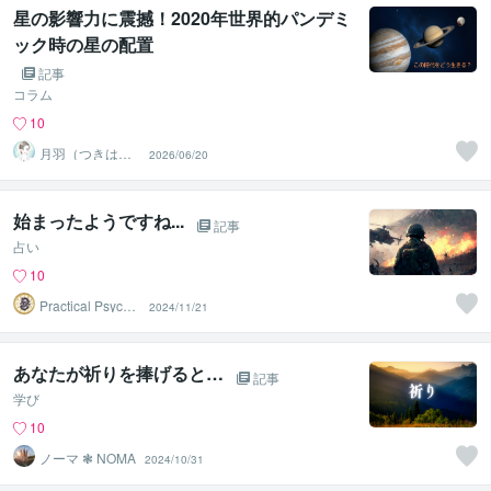
星の影響力に震撼！2020年世界的パンデミ
ック時の星の配置
記事
コラム
10
月羽（つきは）
2026/06/20
❘ 占星術歴8年の
星読み師
始まったようですね...
記事
占い
10
Practical Psycho
2024/11/21
logy
あなたが祈りを捧げると…
記事
学び
10
ノーマ ❃ NOMA
2024/10/31