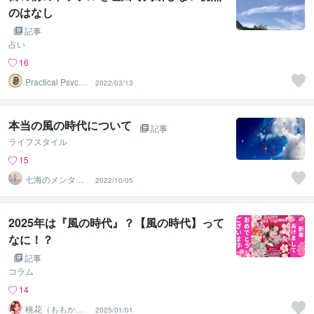
のはなし
記事
占い
16
Practical Psycho
2022/03/13
logy
本当の風の時代について
記事
ライフスタイル
15
七海のメンタル
2022/10/05
相談室
2025年は『風の時代』？【風の時代】って
なに！？
記事
コラム
14
桃花（ももか）
2025/01/01