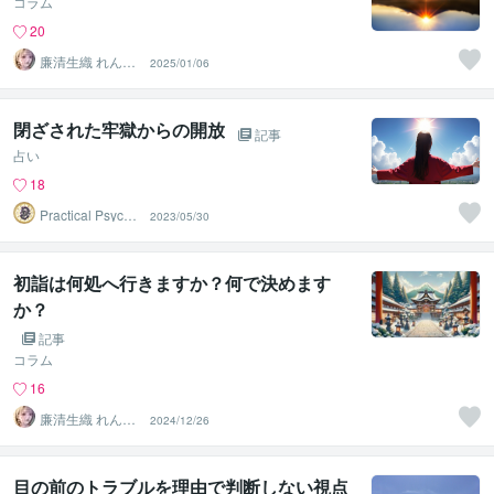
コラム
20
廉清生織 れんせ
2025/01/06
い さき
閉ざされた牢獄からの開放
記事
占い
18
Practical Psycho
2023/05/30
logy
初詣は何処へ行きますか？何で決めます
か？
記事
コラム
16
廉清生織 れんせ
2024/12/26
い さき
目の前のトラブルを理由で判断しない視点