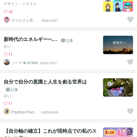
デザイン・イラスト
12
マコカフェ営業
2022/12/27
中（イラストレ
ーター）
新時代のエネルギーへ…
記事
占い
11
ノーマ ❃ NOMA
2025/10/27
自分で自分の意識と人生を創る世界は
記事
占い
11
Practical Psycho
2025/06/26
logy
【自分軸の確立】これが現時点での私のス