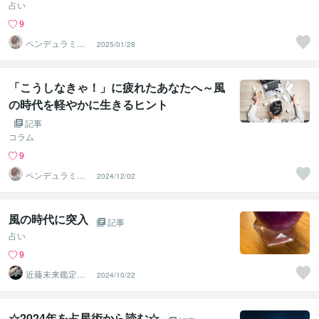
占い
9
ペンデュラミス
2025/01/28
ト・ローレン
「こうしなきゃ！」に疲れたあなたへ～風
の時代を軽やかに生きるヒント
記事
コラム
9
ペンデュラミス
2024/12/02
ト・ローレン
風の時代に突入
記事
占い
9
近藤未来鑑定
2024/10/22
近藤 光 【移転
済】
☆2024年を占星術から読む☆