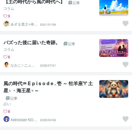
【土の時代から風の時代へ】
記事
コラム
9
あずま貴之⭐幸せ
2021/01/06
自分軸の生き方
育成コーチ
バズった後に届いた奇跡。
記事
コラム
8
なおこ✨ニュー
2026/07/01
ジーランドNo1
鑑定士✨
風の時代♒ E p i s o d e . 壱 ～ 牡羊座♈ 土
星♄・海王星♆～
記事
占い
8
Astrologer NORi
2026/04/06
CO