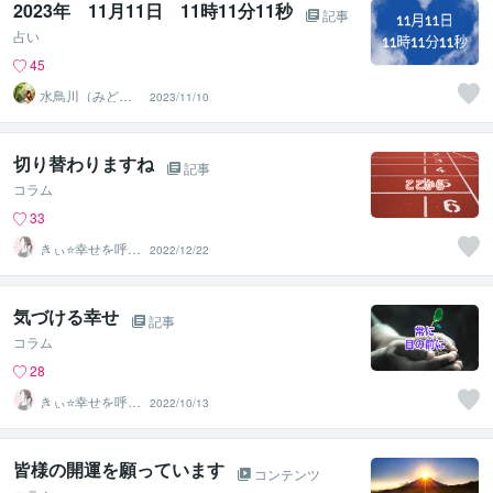
2023年 11月11日 11時11分11秒
記事
占い
45
水鳥川（みどり
2023/11/10
かわ）るい
切り替わりますね
記事
コラム
33
きぃ⭐️幸せを呼び
2022/12/22
込むふわっと女
神⭐️
気づける幸せ
記事
コラム
28
きぃ⭐️幸せを呼び
2022/10/13
込むふわっと女
神⭐️
皆様の開運を願っています
コンテンツ