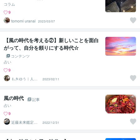
コラム
9
tomomi uranai
2023/03/07
【風の時代を考える②】新しいことを面白
がって、自分を頼りにする時代☆
コンテンツ
占い
9
もきゆう｜人生
2023/02/11
の統治OSプロデ
ューサー
風の時代
記事
占い
9
近藤未来鑑定
2022/12/31
近藤 光 【移転
済】