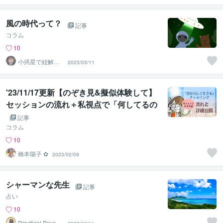
風の時代って？
記事
コラム
10
小惑星で紐解く
2023/03/11
魂の設計図と使
命｜美月
'23/11/17更新【のぞき見&擬似体験して】
セッションの流れ＋私視点で「何してるの
か」詳細公開
記事
コラム
10
橋本陽子 ✿
2023/02/09
シャーマンな先生
記事
占い
10
Practical Psycho