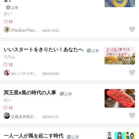
記事
占い
12
Practical Psycho
2024/10/02
logy
いいスタートをきりたい！あなたへ
記事
コラム
12
あい／チャネリ
2024/03/02
ングアート✨夏S
ALE
冥王星x風の時代の人事
記事
占い
12
近藤未来鑑定
2024/01/31
近藤 光 【移転
済】
一人一人が風を起こす時代
記事