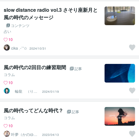
slow distance radio vol.3 さそり座新月と
風の時代のメッセージ
コンテンツ
占い
10
cika ⋰˚✩
2024/10/31
風の時代の2回目の練習期間
記事
コラム
10
輪龍 （りん
2024/01/19
りゅう）
風の時代ってどんな時代？
記事
コラム
10
叶夢（かのゆ
2023/04/13
め）