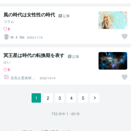
風の時代は女性性の時代
記事
コラム
8
M_4_Me
2023/11/15
冥王星は時代の転換期を表す
記事
占い
8
吉良占星術研究
2022/12/14
所
1
2
3
4
5
733
件中
1 - 60
件