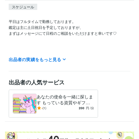
スケジュール
平日はフルタイムで勤務しております。

鑑定は主に土日祝日を予定しておりますが、

まずはメッセージにて日程のご相談をいただけますと幸いです♡

出品者の実績をもっと見る
私の鑑定は、その場の即興で行うものではなく、

事前にお客様のホロスコープを深く読み込み、

出品者の人気サービス
準備を整えてからお話しさせていただくスタイルです。

あなたの使命を一緒に探しま
そのため、1日1名から2名様までの【完全予約制】としております。

す もっている資質やギフト
を使って人生を切り開く
-
(1)
200
円
/分
魂の設計図や過去生という、非常にデリケートな内容を扱う鑑定です。

お一人おひとりの繊細なテーマに、静かに真摯に向き合いたいと考えて
おります。
