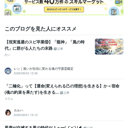
ご予約の状況によっては、鑑定まで1週間ほどお時間をいただく場合もご
ざいます。

お待たせすることもあるかと存じますが、

その分、心を込めて準備をさせていただきます。

このブログを見た人にオススメ
ご理解いただけますと幸いです。

【現実逃避のスピ卒業⑩】「龍神」「風の時
代」に群がる人たちの末路
あなたにお会いできることをお待ちしております。

記事
占い
レン｜迷いが自信に変わる魂の守護霊鑑定
2026/08/03 13:36
「二極化」って【運命(変えられる己の理想)を生きる】か＜宿命
(魂の約束を果たす)を生きる...
記事
コラム
カルハ
2026/08/01 15:12
馬鹿が自滅する風の時代だよぉー( ﾉ¯д¯)ﾉ🔈