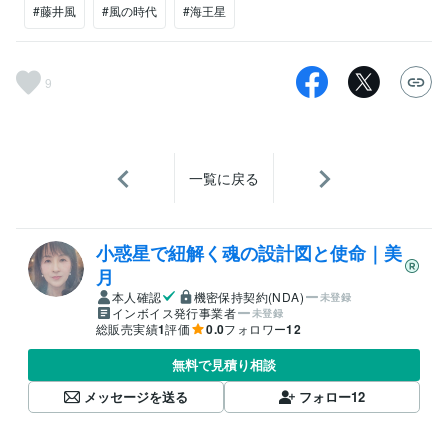
#藤井風
#風の時代
#海王星
9
一覧に戻る
小惑星で紐解く魂の設計図と使命｜美
月
本人確認
機密保持契約(NDA)
未登録
インボイス発行事業者
未登録
総販売実績
1
評価
0.0
フォロワー
12
無料で見積り相談
メッセージを送る
フォロー
12