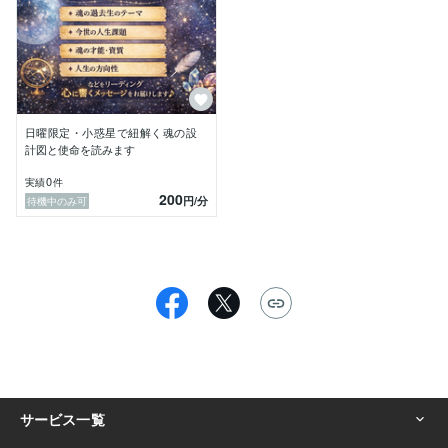
・今世、自分が生まれてきた本当のテーマを知りたい

・小惑星を用いた深い占星術の世界に触れてみたい

・魂の歩みや過去生からの流れに興味がある

■ 鑑定スタイル

電話鑑定（ココナラアプリを使用します）

日曜日限定の完全予約制

日曜限定・小惑星で紐解く魂の設
事前にホロスコープを分析してからお電話いたします。

計図と使命を読みます
0
実績
件
■ ご予約時にお知らせください

200
円
/分
待機中のみ可
・生年月日

・出生地（市区町村まで）

・出生時間（分かればより詳細に視ることができます）

※出生時間が不明な場合も、星の配置から最善を尽くし
て鑑定いたします。

あなたとのご縁を、心よりお待ちしてお