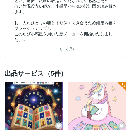
迷い、選択、決断の岐路に立たされているあなたへ

占い館現役占い師が、小惑星から魂の設計図を読み解き
ます。

お一人おひとりの魂とより深く向き合うため鑑定内容を
ブラッシュアップし、

このたび小惑星を用いた新メニューを開始いたしまし
た」

もっと見る
なぜか同じ悩みを繰り返してしまう。

恋愛や人間関係、仕事の流れがどうしても同じパターン
になる。

その理由は、あなたの魂の設計図に隠れているかもしれ
出品サービス（5件）
ません。

はじめまして。

普段は会社員として社会の波に揉まれながら、

占い館の現役占い師として多くの方の人生に寄り添って
おります。

地に足のついた会社員としての視点と、

星々が教えるスピリチュアルな視点の両面から、

現実を動かすための鑑定を大切にしています。
