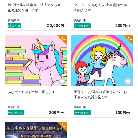
私の鑑定では、太陽や月などの主要な天体に加え、

約1万文字の鑑定書・過去生から今
タロットであなたの潜在意識の声
魂の傷を癒やすキロン、潜在的な欲望を映すリリス、

後の運勢を綴ります
を聞きます
今世の使命を示すドラゴンヘッドなどの小惑星を深く読
み解きます。

0
0
実績
件
実績
件
22,000
200
円
円
/分
購入可能
予約受付可
鑑定の前にホロスコープをじっくりと確認し、

魂のテーマを丁寧に紐解くための準備時間をいただくス
タイルです。

そのため、誠に勝手ながら

日曜日限定 / 1日1から2名様

のみの特別な枠として鑑定を受け付けております。

鑑定では、恋愛、人間関係、仕事、人生の方向性など、

心の奥にある言葉にできない想いをお聞かせください。

あなたの使命を一緒に探します
子育てにお悩みの親御さんへ お
子さんの気質を見ます
占いは未来を決めつけるものではなく、

1
0
実績
件
実績
件
自分を人生の主役にするための羅針盤です。

200
200
円
/分
円
/分
予約受付可
予約受付可
あなたが本来の輝きを取り戻せるよう、心を込めて言葉
を紡ぎます。

■ こんな方におすすめ

・同じ失敗や恋愛パターンを繰り返してしまう
