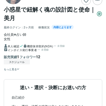
小惑星で紐解く魂の設計図と使命｜
美月
最終ログイン：
2ヶ月前
稼働状況
内容によります
会社員➕占い師
女性
本人確認
機密保持契約(NDA)
未登録
インボイス発行事業者
未登録
1
12
販売実績
フォロワー
スケジュール
もっと見る
迷い・選択・決断にお迷いの方
自己紹介
