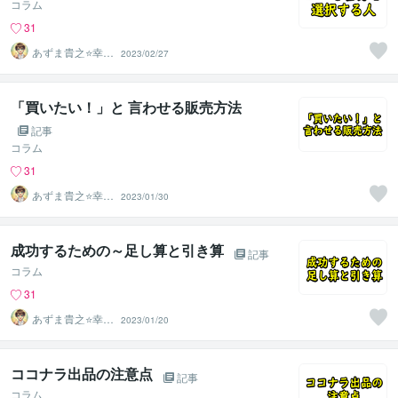
コラム
31
あずま貴之⭐幸せ
2023/02/27
自分軸の生き方
育成コーチ
「買いたい！」と 言わせる販売方法
記事
コラム
31
あずま貴之⭐幸せ
2023/01/30
自分軸の生き方
育成コーチ
成功するための～足し算と引き算
記事
コラム
31
あずま貴之⭐幸せ
2023/01/20
自分軸の生き方
育成コーチ
ココナラ出品の注意点
記事
コラム