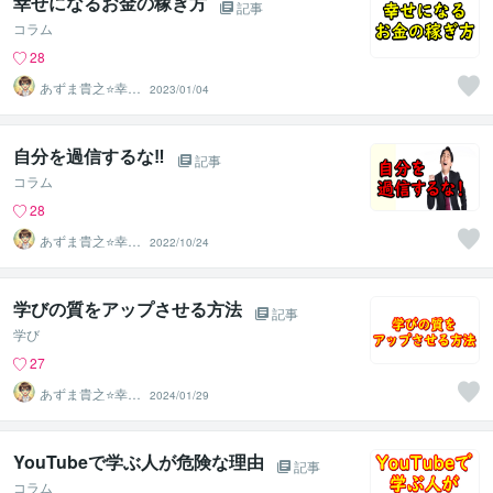
幸せになるお金の稼ぎ方
記事
コラム
28
あずま貴之⭐幸せ
2023/01/04
自分軸の生き方
育成コーチ
自分を過信するな‼
記事
コラム
28
あずま貴之⭐幸せ
2022/10/24
自分軸の生き方
育成コーチ
学びの質をアップさせる方法
記事
学び
27
あずま貴之⭐幸せ
2024/01/29
自分軸の生き方
育成コーチ
YouTubeで学ぶ人が危険な理由
記事
コラム