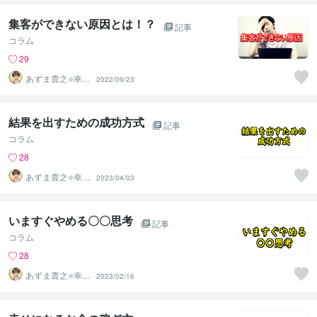
集客ができない原因とは！？
記事
コラム
29
あずま貴之⭐幸せ
2022/09/23
自分軸の生き方
育成コーチ
結果を出すための成功方式
記事
コラム
28
あずま貴之⭐幸せ
2023/04/03
自分軸の生き方
育成コーチ
いますぐやめる〇〇思考
記事
コラム
28
あずま貴之⭐幸せ
2023/02/16
自分軸の生き方
育成コーチ