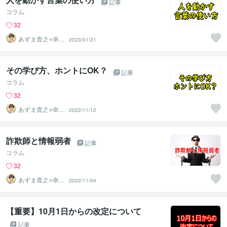
記事
コラム
32
あずま貴之⭐幸せ
2023/01/21
自分軸の生き方
育成コーチ
その学び方、ホントにOK？
記事
コラム
32
あずま貴之⭐幸せ
2022/11/12
自分軸の生き方
育成コーチ
詐欺師と情報弱者
記事
コラム
32
あずま貴之⭐幸せ
2022/11/04
自分軸の生き方
育成コーチ
【重要】10月1日からの改定について
記事