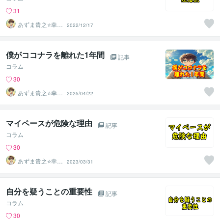
31
あずま貴之⭐幸せ
2022/12/17
自分軸の生き方
育成コーチ
僕がココナラを離れた1年間
記事
コラム
30
あずま貴之⭐幸せ
2025/04/22
自分軸の生き方
育成コーチ
マイペースが危険な理由
記事
コラム
30
あずま貴之⭐幸せ
2023/03/31
自分軸の生き方
育成コーチ
自分を疑うことの重要性
記事
コラム
30