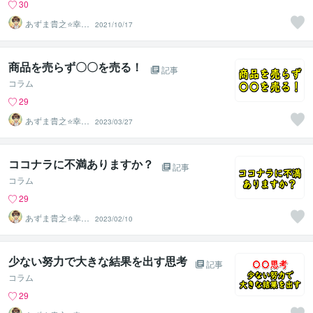
30
あずま貴之⭐幸せ
2021/10/17
自分軸の生き方
育成コーチ
商品を売らず〇〇を売る！
記事
コラム
29
あずま貴之⭐幸せ
2023/03/27
自分軸の生き方
育成コーチ
ココナラに不満ありますか？
記事
コラム
29
あずま貴之⭐幸せ
2023/02/10
自分軸の生き方
育成コーチ
少ない努力で大きな結果を出す思考
記事
コラム
29