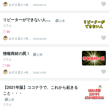
あずま貴之⭐幸せ
2023/03/10
自分軸の生き方
育成コーチ
リピーターができない人...。
記事
コラム
30
あずま貴之⭐幸せ
2023/02/25
自分軸の生き方
育成コーチ
情報商材の罠！
記事
コラム
30
あずま貴之⭐幸せ
2022/10/30
自分軸の生き方
育成コーチ
【2021年版】ココナラで、これから起きる
こと・・・
記事
コラム