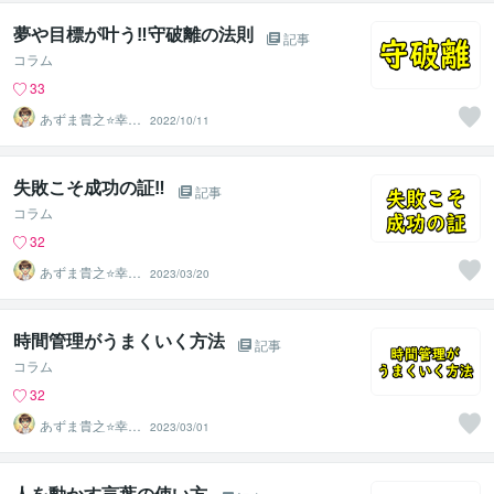
夢や目標が叶う‼守破離の法則
記事
コラム
33
あずま貴之⭐幸せ
2022/10/11
自分軸の生き方
育成コーチ
失敗こそ成功の証‼
記事
コラム
32
あずま貴之⭐幸せ
2023/03/20
自分軸の生き方
育成コーチ
時間管理がうまくいく方法
記事
コラム
32
あずま貴之⭐幸せ
2023/03/01
自分軸の生き方
育成コーチ
人を動かす言葉の使い方