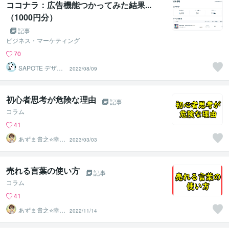
ココナラ：広告機能つかってみた結果...
（1000円分）
記事
ビジネス・マーケティング
70
SAPOTE デザイ
2022/08/09
ン事務所
初心者思考が危険な理由
記事
コラム
41
あずま貴之⭐幸せ
2023/03/03
自分軸の生き方
育成コーチ
売れる言葉の使い方
記事
コラム
41
あずま貴之⭐幸せ
2022/11/14
自分軸の生き方
育成コーチ