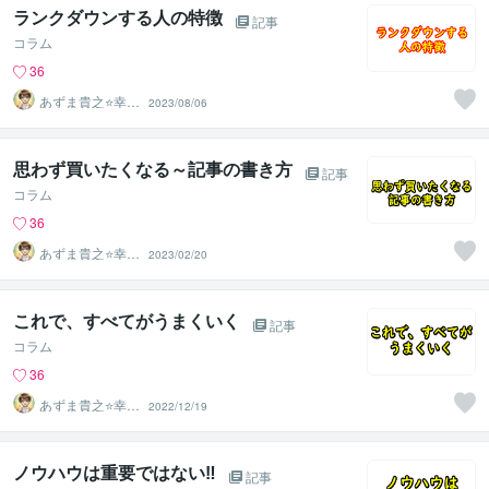
ランクダウンする人の特徴
記事
コラム
36
あずま貴之⭐幸せ
2023/08/06
自分軸の生き方
育成コーチ
思わず買いたくなる～記事の書き方
記事
コラム
36
あずま貴之⭐幸せ
2023/02/20
自分軸の生き方
育成コーチ
これで、すべてがうまくいく
記事
コラム
36
あずま貴之⭐幸せ
2022/12/19
自分軸の生き方
育成コーチ
ノウハウは重要ではない‼
記事