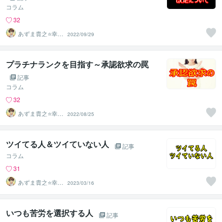
コラム
32
あずま貴之⭐幸せ
2022/09/29
自分軸の生き方
育成コーチ
プラチナランクを目指す～承認欲求の罠
記事
コラム
32
あずま貴之⭐幸せ
2022/08/25
自分軸の生き方
育成コーチ
ツイてる人＆ツイていない人
記事
コラム
31
あずま貴之⭐幸せ
2023/03/16
自分軸の生き方
育成コーチ
いつも苦労を選択する人
記事