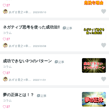
27
あずま貴之⭐幸せ
2023/05/10
自分軸の生き方
育成コーチ
ネガティブ思考を使った成功法‼
記事
コラム
27
あずま貴之⭐幸せ
2023/03/08
自分軸の生き方
育成コーチ
成功できない3つのパターン
記事
コラム
27
あずま貴之⭐幸せ
2022/11/01
自分軸の生き方
育成コーチ
夢の正体とは！？
記事
コラム
27