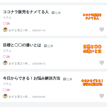
育成コーチ
ココナラ販売をナメてる人
記事
コラム
26
あずま貴之⭐幸せ
2024/01/10
自分軸の生き方
育成コーチ
目標と〇〇の違いとは
記事
コラム
26
あずま貴之⭐幸せ
2023/06/12
自分軸の生き方
育成コーチ
今日からできる！お悩み解決方法
記事
コラム
26
あずま貴之⭐幸せ
2023/04/25
自分軸の生き方
育成コーチ