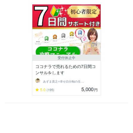
受付休止中
ココナラで売れるための7日間コ
ンサルをします
あずま貴之⭐幸せ自分軸の生き方育成コーチ
5,000
5.0
円
(195)