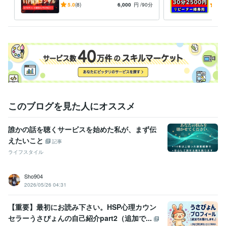
ココナラ/目標達成/コーチン
ラ販
5.0
(8)
6,000
円
/90分
4.9
その他ツール
グ/メンタル/人生相談/ビジネ
支援
コピーライター:3年
ス
略
得意分野
悩み相談・カウンセリング
人間関係、恋愛相談
コミュニケーション
力
話し相手、愚痴聞き
メンタルコーチング
メタ認知改善
人間関係
恋愛
悩み相談
愚痴聞き
コミュニケーション
話し相手
コンプレックス
カウンセリング
副業
お金
ビジネス代行・事務代行
ココナラ販売サポート
お金の悩み、副業支
援
ダイエットサポート
ココナラ初心者向け個別コンサル
ボイスト
レーニング
コピーライティング
メタ認知の改善
このブログを見た人にオススメ
ダイエット
悩み相談
カウンセリング
サポート
副業
コンサル
ビジネス
メンタルケア
ココナラ
コピーライティング
誰かの話を聴くサービスを始めた私が、まず伝
えたいこと
記事
ライフスタイル
Sho904
2026/05/26 04:31
【重要】最初にお読み下さい。HSP心理カウン
セラーうさぴょんの自己紹介part2（追加で...