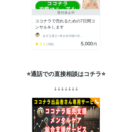
受付休止中
ココナラで売れるための7日間コ
ンサルをします
あずま貴之⭐幸せ自分軸の生き方育成コーチ
5,000
5.0
円
(195)
⭐通話での直接相談はコチラ⭐
↓↓↓↓↓↓↓