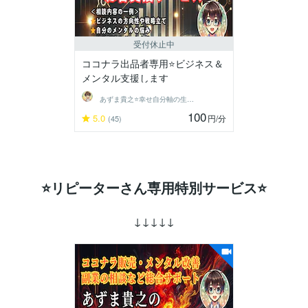
受付休止中
ココナラ出品者専用⭐️ビジネス＆
メンタル支援します
あずま貴之⭐幸せ自分軸の生き方育成コーチ
100
5.0
円
/分
(45)
⭐リピーターさん専用特別サービス⭐
↓↓↓↓↓