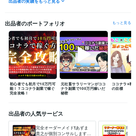
出品者の実績をもっと見る
▶自分らしくお金を稼ぐ方法ブログ→https://coconala.com/blogs/85477
4

あずま貴之のX（旧Twitter）でも

ココナラ・心理学・マーケティングをベースに

出品者のポートフォリオ
もっと見る
お金を稼ぐ力、心の強さを持てる方法を配信中❣
経験職種
クリエイター / コピーライター
経験年数 : 10年
マーケティング / ブランディング
経験年数 : 10年
営業 / 個人営業
経験年数 : 10年
コンサルタント / 組織・人事コンサルタント
経験年数 : 10年
事務・ビジネスサポート / 事務（一般事務）
経験年数 : 10年
受賞歴
2022年度★ココナラのコンサル部門！ランキング第1位獲得
みんな
初心者でも初月で10万円可
元社畜サラリーマンがココ
ココナラ⭐️私た
能！？ココナラ副業で稼ぐ
ナラ副業で100万円稼いだ
の目標
でココナラを成功する～コミュニティ運営
ココナラ電話相談の売り
完全攻略！
秘密
方セミナーYoutube配信
きっかけがあれば人生が変わる　豊かな生き
方になるメルマガ配信
 2023年度★ココナラ電話相談コンサル部門お
すすめNo.1
出品者の人気サービス
資格・検定
メンタルケアカウンセラー
取得年 : 2012年
完全オーダーメイド❗あずま
単発3
認定ダイエットインストラクター
取得年 : 2014年
貴之が個別コンサルします
個別