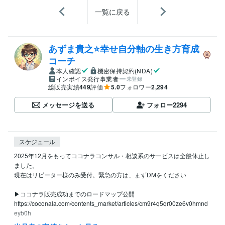
一覧に戻る
あずま貴之⭐幸せ自分軸の生き方育成
コーチ
本人確認
機密保持契約(NDA)
インボイス発行事業者
未登録
総販売実績
449
評価
5.0
フォロワー
2,294
メッセージを送る
フォロー
2294
スケジュール
2025年12月をもってココナラコンサル・相談系のサービスは全般休止し
ました。

現在はリピーター様のみ受付。緊急の方は、まずDMをください

▶ココナラ販売成功までのロードマップ公開

https://coconala.com/contents_market/articles/cm9r4q5qr00ze6v0hmnd
eyb0h
