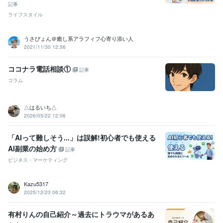
記事
ライフスタイル
うさぴょん＠癒し系アラフィフ心寄り添い人
2021/11/30 12:56
ココナラ電話相談①
記事
コラム
△はるいち△
2026/05/22 12:06
「AIって難しそう...」は誤解!初心者でも使える
AI副業の始め方
記事
ビジネス・マーケティング
Kazu5317
2025/12/23 06:32
有村りんの自己紹介～過去にトラウマがあるあ