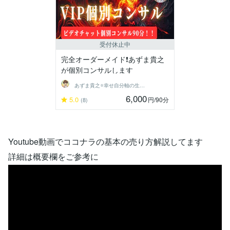
受付休止中
完全オーダーメイド❗あずま貴之
が個別コンサルします
あずま貴之⭐幸せ自分軸の生き方育成コーチ
6,000
5.0
円
/90分
(8)
Youtube動画でココナラの基本の売り方解説してます
詳細は概要欄をご参考に