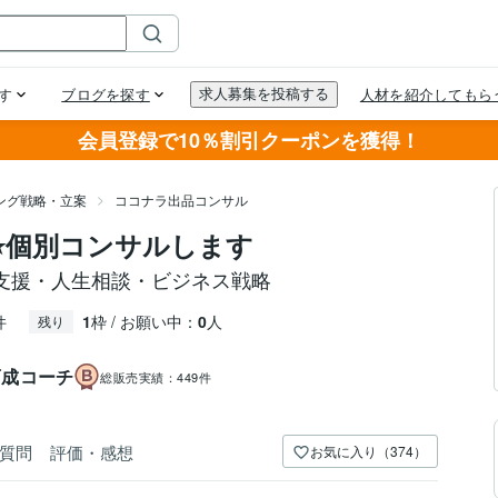
会員登録で10％割引クーポンを獲得！
ング戦略・立案
ココナラ出品コンサル
⭐️個別コンサルします
支援・人生相談・ビジネス戦略
件
1
枠 / お願い中：
0
人
残り
育成コーチ
総販売実績：
449件
質問
評価・感想
お気に入り（374）