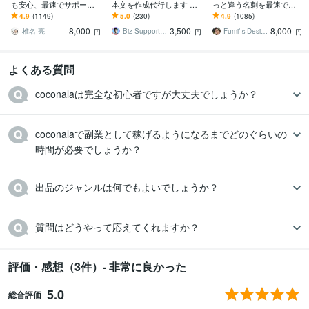
も安心、最速でサポート
本文を作成代行します 出
っと違う名刺を最速で作
します 名刺デザイン実績
品の相談に乗り、集客し
ります あなただけのオリ
4.9
(1149)
5.0
(230)
4.9
(1085)
最多のプロデザイナーが
やすいテキストや画像作
ジナル名刺を！翌日まで
8,000
3,500
8,000
デザインいたします!
ります！
にデザイン作成します！
椎名 亮
Biz Support 阿形 清治
Fumi’ｓDesign
円
円
円
よくある質問
coconalaは完全な初心者ですが大丈夫でしょうか？
coconalaで副業として稼げるようになるまでどのぐらいの
時間が必要でしょうか？
出品のジャンルは何でもよいでしょうか？
質問はどうやって応えてくれますか？
評価・感想（3件）- 非常に良かった
5.0
総合評価