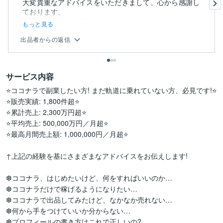
大変貴重なアドバイスをいただきまして、心から感謝し
ております。
線画のイラストの件はもし...
もっと見る
出品者からの返信
サービス内容
⭐ココナラで副業したい方! まだ軌道に乗れていない方、必見です!⭐

⭐販売実績: 1,800件超⭐

⭐累計売上: 2,300万円超⭐

⭐平均売上: 500,000万円／月超⭐

⭐最高月間売上額: 1,000,000円／月超⭐

↑上記の経験を基にさまざまなアドバイスをお伝えします!

❆ココナラ、はじめたいけど、何をすればいいのか…

❆ココナラだけで稼げるようになりたい…

❆ココナラで出品してみたけど、なかなか売れない…

❆何から手をつけていいか分からない…

❆プロフィールの書き方はこれで正しいの?…
