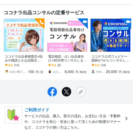
ココナラ出品コンサルの定番サービス
ココナラ出品者様限定⭐︎悩
電話相談・占い出品者向
ココナラ公式ウェビナー
みや雑談とかお話聴きま
け⭐️60分間コンサルします
講師が1からコンサルしま
す 愚痴聞き等の電話相談
売上アップやプラチナラ
す 〈売れない理由〉と
5.0
(10)
5.0
(2)
5.0
(18)
系ココナラのお仕事の悩
ンク達成のためのコツを
〈売れる戦略〉が明確に
100
6,000
20,000
み、雑談、休憩に
優しくお伝え☆*
なる60分
ゆめ⭐︎愛と夢を応援するスターゲイザー
はなやま みつき
mavshine
円
/分
円
/60分
円
/60分
ご利用ガイド
サービスの出品、購入、取引の流れ、お支払い方法・手数料
や、ココナラを安心・安全に使って頂くための制度やマナー
など、ココナラの使い方はこちら。