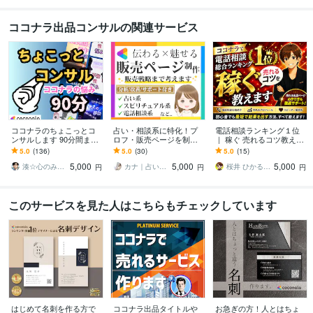
ココナラ出品コンサルの関連サービス
ココナラのちょこっとコ
占い・相談系に特化！プ
電話相談ランキング１位
ンサルします 90分間まず
ロフ・販売ページを制作
｜ 稼ぐ 売れるコツ教えま
はお試しで！ココナラに
します 売上につながる文
す なんでお客さまが電話
5.0
(136)
5.0
(30)
5.0
(15)
ついてのご相談ならコ
章と攻略PDFで受注率ア
が来ないのかはここで決
5,000
5,000
5,000
コ！
ップを目指します
まる。
湊☆心のみなと☆
カナ｜占い・スピ系専門制作代行
桜井 ひかる｜経験豊富の恋愛相談室
円
円
円
このサービスを見た人はこちらもチェックしています
はじめて名刺を作る方で
ココナラ出品タイトルや
お急ぎの方！人とはちょ