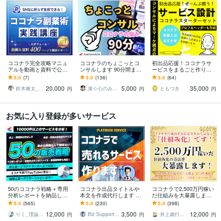
ココナラ完全攻略マニュ
ココナラのちょこっとコ
初出品応援！ココナラサ
アルを動画と資料で公開
ンサルします 90分間まず
ービスをまるごと作りま
します 唯一無二の強みを
はお試しで！ココナラに
す 全ジャンル対応！画像
5.0
(7)
5.0
(136)
5.0
(64)
商品化！最短で収益を上
ついてのご相談ならコ
から文章まで！コンサル
20,000
5,000
35,000
げる方法
コ！
付！
鈴木脩太_コーチング＆集客コンサルタント
湊☆心のみなと☆
ともづき
円
円
円
お気に入り登録が多いサービス
50のココナラ戦略＋専用
ココナラ出品タイトルや
ココナラで2,500万円稼い
分析レポートを納品しま
本文を作成代行します 出
だ仕組みを大暴露します
す プロフ改善・専用分析
品の相談に乗り、集客し
ご購入9大収益化効率シー
5.0
(565)
5.0
(230)
5.0
(398)
レポート・拡張テクニッ
やすいテキストや画像作
ト+5大GPTs付き
12,000
3,500
12,000
クを格安で！
ります！
りく_理論で結果を出すサービス販売
Biz Support 阿形 清治
井上歳行｜SEO対策×Webライティング
円
円
円