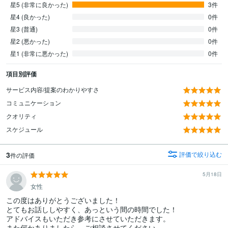
星5 (非常に良かった)
3件
星4 (良かった)
0件
星3 (普通)
0件
星2 (悪かった)
0件
星1 (非常に悪かった)
0件
項目別評価
サービス内容/提案のわかりやすさ
コミュニケーション
クオリティ
スケジュール
3
評価で絞り込む
件の評価
5月18日
女性
この度はありがとうございました！

とてもお話ししやすく、あっという間の時間でした！

アドバイスもいただき参考にさせていただきます。

また何かありましたら、ご相談させてください。
