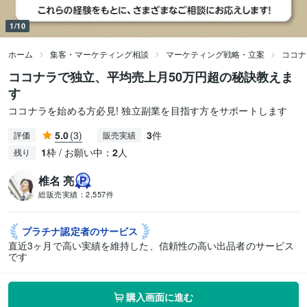
1/10
ホーム
集客・マーケティング相談
マーケティング戦略・立案
ココナ
ココナラで独立、平均売上月50万円超の秘訣教えま
す
ココナラを始める方必見! 独立副業を目指す方をサポートします
5.0
(3)
3
件
評価
販売実績
1
枠 / お願い中：
2
人
残り
椎名 亮
総販売実績：
2,557件
プラチナ認定者の
サービス
直近3ヶ月で高い実績を維持した、信頼性の高い出品者のサービス
です
購入画面に進む