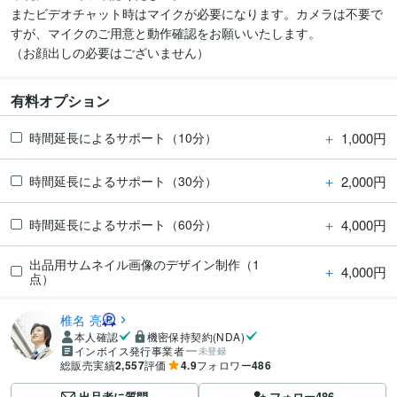
またビデオチャット時はマイクが必要になります。カメラは不要で
すが、マイクのご用意と動作確認をお願いいたします。

（お顔出しの必要はございません）
有料オプション
＋
1,000円
時間延長によるサポート（10分）
＋
2,000円
時間延長によるサポート（30分）
＋
4,000円
時間延長によるサポート（60分）
出品用サムネイル画像のデザイン制作（1
＋
4,000円
点）
椎名 亮
本人確認
機密保持契約(NDA)
インボイス発行事業者
未登録
総販売実績
2,557
評価
4.9
フォロワー
486
出品者に質問
フォロー
486