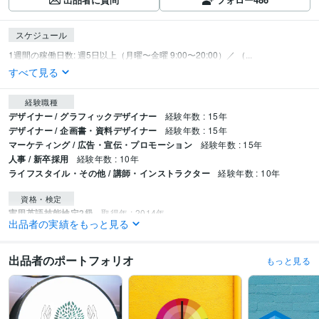
スケジュール
1週間の稼働日数: 週5日以上（月曜〜金曜 9:00〜20:00）／ （...
すべて見る
経験職種
デザイナー / グラフィックデザイナー
経験年数 : 15年
デザイナー / 企画書・資料デザイナー
経験年数 : 15年
マーケティング / 広告・宣伝・プロモーション
経験年数 : 15年
人事 / 新卒採用
経験年数 : 10年
ライフスタイル・その他 / 講師・インストラクター
経験年数 : 10年
資格・検定
実用英語技能検定2級
取得年 : 2014年
出品者の実績をもっと見る
Adobe認定エキスパート（ACE）
取得年 : 2015年
Adobe認定プロフェッショナル（ACP）
取得年 : 2016年
Illustratorクリエイター能力認定試験スタンダード
取得年 : 2013年
出品者のポートフォリオ
もっと見る
グラフィックデザイン検定3級
取得年 : 2012年
普通自動車第一種運転免許
取得年 : 1999年
普通自動二輪免許
取得年 : 2001年
色彩検定3級
取得年 : 2003年