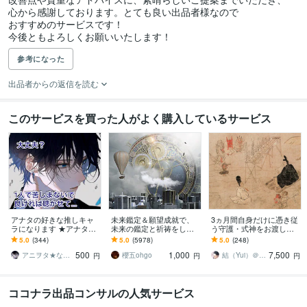
心から感謝しております。とても良い出品者様なので

おすすめのサービスです！

今後ともよろしくお願いいたします！
参考になった
出品者からの返信を読む
このサービスを買った人がよく購入しているサービス
アナタの好きな推しキャ
未来鑑定＆願望成就で、
3ヵ月間自身だけに憑き従
ラになります ★アナタの
未来の鑑定と祈祷をしま
う守護・式神をお渡しま
悩みやストレスを聴かせ
す 霊視による未来鑑定と
す 蛇神や龍神を元とした
5.0
(344)
5.0
(5978)
5.0
(248)
てください…
願望成就の祈祷セット
守護・式神を送り幸運を
500
1,000
7,500
呼び込みます
アニヲタ★なりきりカウンセラー★YUU
櫻五ohgo
結（Yui）＠式神霊視占い
円
円
円
ココナラ出品コンサルの人気サービス