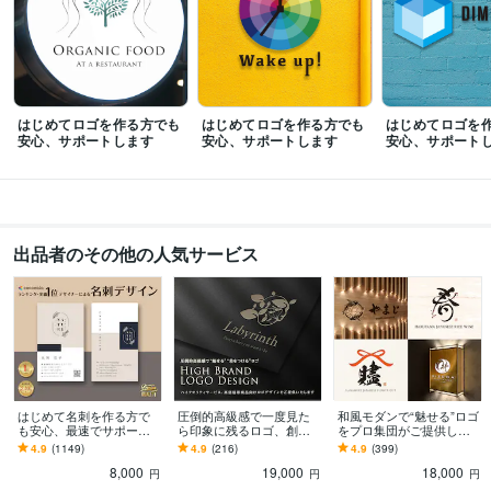
ビジネス・クリエイティブツール
Excel:20年
Google サイト:15年
Google スプレッドシート:7年
Google スライド:7年
Google ドキュメント:7年
Keynote:10年
PowerPoint:20年
Word:20年
Adobe Photoshop:20年
Adobe Premiere Pro:5年
Adobe Illustrator:20年
Canva:5年
はじめてロゴを作る方でも
はじめてロゴを作る方でも
はじめてロゴを
Adobe InDesign:10年
Dreamweaver:12年
安心、サポートします
安心、サポートします
安心、サポート
得意分野
デザイン制作
ロゴデザイン
名刺・ショップカード各種デザイン
起業
開業
経営
ビジネス
仕事
フリー
フリーランス
デザイン
IT
新規事業
出品者のその他の人気サービス
学歴
法政大学
2000年3月 ~ 2004年2月
はじめて名刺を作る方で
圧倒的高級感で一度見た
和風モダンで“魅せる”ロゴ
も安心、最速でサポート
ら印象に残るロゴ、創り
をプロ集団がご提供しま
します 名刺デザイン実績
ます さまざまなデザイン
す 経験豊富な男女3名のデ
4.9
(1149)
4.9
(216)
4.9
(399)
最多のプロデザイナーが
の経験を活かし、想いを
ザイナーがさまざまなデ
8,000
19,000
18,000
デザインいたします!
確実に形にします
ザインをご提案
円
円
円