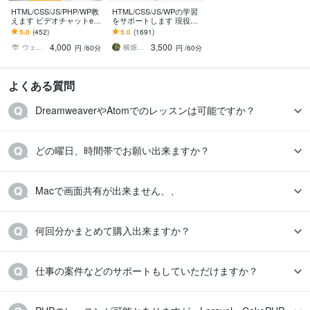
HTML/CSS/JS/PHP/WP教
HTML/CSS/JS/WPの学習
えます ビデオチャットeラ
をサポートします 現役We
ーニング！現役エンジニ
bデザイナーが丁寧にサポ
5.0
(452)
5.0
(1691)
アが丁寧サポート！
ート！
4,000
3,500
ウェブエンジニアABC
横畑優樹＠横畑デザイン事務所
円
/60分
円
/60分
よくある質問
DreamweaverやAtomでのレッスンは可能ですか？
どの曜日、時間帯でお願い出来ますか？
Macで画面共有が出来ません、、
何回分かまとめて購入出来ますか？
仕事の案件などのサポートもしていただけますか？