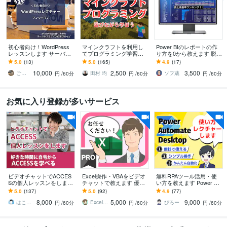
初心者向け！WordPress
マインクラフトを利用し
Power BIのレポートの作
レッスンします サーバ
てプログラミング学習を
り方を0から教えます 脱E
ー・ドメインの準備か
します 小学生中学生向け
xcel、Power Pointの手
5.0
(13)
5.0
(165)
4.9
(17)
ら、サイトの公開・更新
の家庭教師。既存リピー
法。1時間
10,000
2,500
3,500
までサポート
ター様限定。
ごとう｜AI時代に適したホームページ制作
田村 均
ソフ蔵
円
/60分
円
/60分
円
/60分
お気に入り登録が多いサービス
ビデオチャットでACCES
Excel操作・VBAをビデオ
無料RPAツール活用・使
Sの個人レッスンをします
チャットで教えます 優し
い方を教えます Power Aut
ACCESS開発で分からな
く・丁寧・あなたのペー
omate Desktopスキル習得
5.0
(137)
5.0
(92)
4.9
(77)
い部分をピンポイントに
スで（30分/\2,500もOK）
支援
8,000
5,000
9,000
学べる
はこにわガジェット
ExcelVBA匠
ぴろー
円
/60分
円
/60分
円
/60分