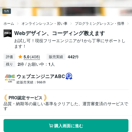
1/1
ホーム
オンラインレッスン・習い事
プログラミングレッスン・指導
Webデザイン、コーディング教えます
お試し可！現役フリーエンジニアが1から丁寧にサポートし
ます！
5.0
(408)
442
件
評価
販売実績
2
枠 / お願い中：
1
人
残り
ウェブエンジニアABC
総販売実績：
966件
PRO認定
サービス
品質・納期等の厳しい基準をクリアした、運営審査済のサービスで
す
購入画面に進む