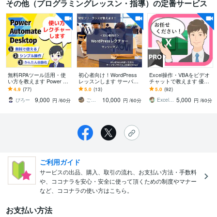
その他（プログラミングレッスン・指導）の定番サービス
無料RPAツール活用・使
初心者向け！WordPress
Excel操作・VBAをビデオ
い方を教えます Power Aut
レッスンします サーバ
チャットで教えます 優し
omate Desktopスキル習得
ー・ドメインの準備か
く・丁寧・あなたのペー
4.9
(77)
5.0
(13)
5.0
(92)
支援
ら、サイトの公開・更新
スで（30分/\2,500もOK）
9,000
10,000
5,000
までサポート
ぴろー
ごとう｜AI時代に適したホームページ制作
ExcelVBA匠
円
/60分
円
/60分
円
/60分
ご利用ガイド
サービスの出品、購入、取引の流れ、お支払い方法・手数料
や、ココナラを安心・安全に使って頂くための制度やマナー
など、ココナラの使い方はこちら。
お支払い方法