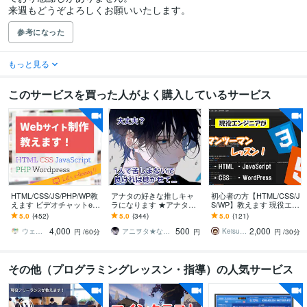
来週もどうぞよろしくお願いいたします。
参考になった
もっと見る
このサービスを買った人がよく購入しているサービス
HTML/CSS/JS/PHP/WP教
アナタの好きな推しキャ
初心者の方【HTML/CSS/J
えます ビデオチャットeラ
ラになります ★アナタの
S/WP】教えます 現役エン
ーニング！現役エンジニ
悩みやストレスを聴かせ
ジニアがヒアリングをも
5.0
(452)
5.0
(344)
5.0
(121)
アが丁寧サポート！
てください…
とに丁寧に教えます
4,000
500
2,000
ウェブエンジニアABC
アニヲタ★なりきりカウンセラー★YUU
Keisuke_SE
円
/60分
円
円
/30分
その他（プログラミングレッスン・指導）の人気サービス