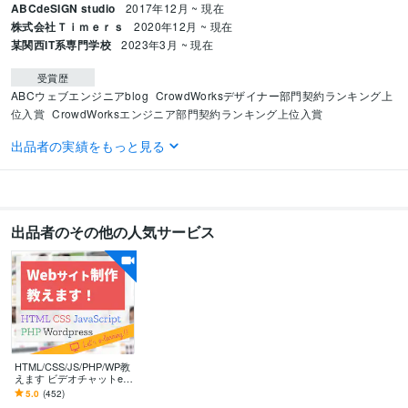
ABCdeSIGN studio
2017年12月 ~ 現在
株式会社Ｔｉｍｅｒｓ
2020年12月 ~ 現在
某関西IT系専門学校
2023年3月 ~ 現在
受賞歴
ABCウェブエンジニアblog
CrowdWorksデザイナー部門契約ランキング上
位入賞
CrowdWorksエンジニア部門契約ランキング上位入賞
出品者の実績をもっと見る
資格・検定
中学校教諭免許
取得年 : 2005年
高等学校教諭免許
取得年 : 2005年
プログラミング言語・フレームワーク
出品者のその他の人気サービス
HTML:22年
CSS:22年
JavaScript:20年
PHP:14年
Laravel:5年
Vue.js:5年
ビジネス・クリエイティブツール
Adobe Illustrator:22年
Adobe Photoshop:22年
Adobe XD:5年
Figma:7年
その他ツール
Wordpress:14年
HTML/CSS/JS/PHP/WP教
得意分野
えます ビデオチャットeラ
Web制作・HP作成・EC構築
ホームページ制作/Wordpress等
ーニング！現役エンジニ
5.0
(452)
アが丁寧サポート！
Webデザイン
WEBエンジニア
WordPress
STUDIO
グラフィック