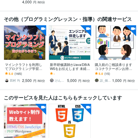
4,000
円
/60分
その他（プログラミングレッスン・指導）の関連サービス
マインクラフトを利用し
新卒研修講師がJava/DB/A
購入前のご相談承ります
てプログラミング学習を
WSをお伝えします 未経
ココナラクーポンお持ち
します 小学生中学生向け
験・新卒研修のつまずき
の場合は、ぜひご活用く
5.0
(165)
-
5.0
(15)
の家庭教師。既存リピー
に伴走します
ださい
2,500
5,000
1,000
ター様限定。
田村 均
けんぞう9328
諒_個人事業主
円
/60分
円
/60分
円
/90分
このサービスを見た人はこちらもチェックしています