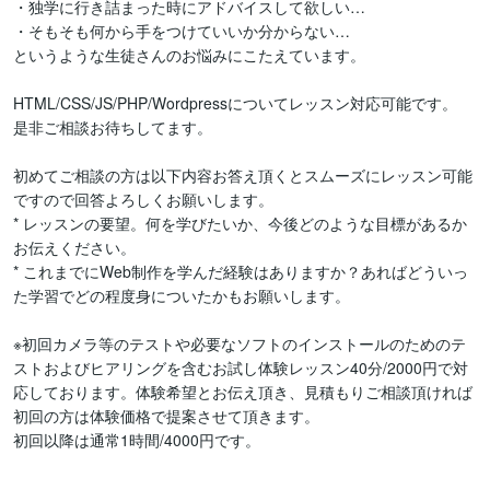
・独学に行き詰まった時にアドバイスして欲しい…

・そもそも何から手をつけていいか分からない…

というような生徒さんのお悩みにこたえています。

HTML/CSS/JS/PHP/Wordpressについてレッスン対応可能です。

是非ご相談お待ちしてます。

初めてご相談の方は以下内容お答え頂くとスムーズにレッスン可能
ですので回答よろしくお願いします。

* レッスンの要望。何を学びたいか、今後どのような目標があるか
お伝えください。

* これまでにWeb制作を学んだ経験はありますか？あればどういっ
た学習でどの程度身についたかもお願いします。

※初回カメラ等のテストや必要なソフトのインストールのためのテ
ストおよびヒアリングを含むお試し体験レッスン40分/2000円で対
応しております。体験希望とお伝え頂き、見積もりご相談頂ければ
初回の方は体験価格で提案させて頂きます。

初回以降は通常1時間/4000円です。
