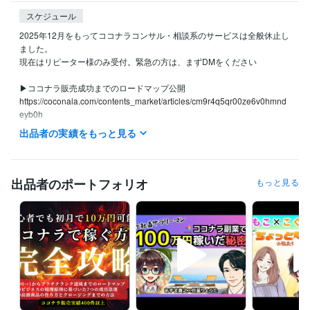
スケジュール
2025年12月をもってココナラコンサル・相談系のサービスは全般休止し
ました。

現在はリピーター様のみ受付。緊急の方は、まずDMをください

▶ココナラ販売成功までのロードマップ公開

https://coconala.com/contents_market/articles/cm9r4q5qr00ze6v0hmnd
eyb0h

出品者の実績をもっと見る
▶自分らしくお金を稼ぐ方法ブログ→https://coconala.com/blogs/85477
4

あずま貴之のX（旧Twitter）でも

ココナラ・心理学・マーケティングをベースに

出品者のポートフォリオ
もっと見る
お金を稼ぐ力、心の強さを持てる方法を配信中❣
経験職種
クリエイター / コピーライター
経験年数 : 10年
マーケティング / ブランディング
経験年数 : 10年
営業 / 個人営業
経験年数 : 10年
コンサルタント / 組織・人事コンサルタント
経験年数 : 10年
事務・ビジネスサポート / 事務（一般事務）
経験年数 : 10年
受賞歴