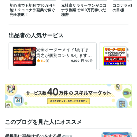
2022年度★ココナラのコンサル部門！ランキング第1位獲得
みんな
初心者でも初月で10万円可
元社畜サラリーマンがココ
ココナラ⭐️私た
能！？ココナラ副業で稼ぐ
ナラ副業で100万円稼いだ
の目標
でココナラを成功する～コミュニティ運営
ココナラ電話相談の売り
完全攻略！
秘密
方セミナーYoutube配信
きっかけがあれば人生が変わる　豊かな生き
方になるメルマガ配信
 2023年度★ココナラ電話相談コンサル部門お
すすめNo.1
出品者の人気サービス
資格・検定
メンタルケアカウンセラー
取得年 : 2012年
完全オーダーメイド❗あずま
単発3
認定ダイエットインストラクター
取得年 : 2014年
貴之が個別コンサルします
個別
ココナラ/目標達成/コーチン
ラ販
5.0
(8)
6,000
円
/90分
4.9
その他ツール
グ/メンタル/人生相談/ビジネ
支援
コピーライター:3年
ス
略
得意分野
悩み相談・カウンセリング
人間関係、恋愛相談
コミュニケーション
力
話し相手、愚痴聞き
メンタルコーチング
メタ認知改善
人間関係
恋愛
悩み相談
愚痴聞き
コミュニケーション
話し相手
コンプレックス
カウンセリング
副業
お金
ビジネス代行・事務代行
ココナラ販売サポート
お金の悩み、副業支
援
ダイエットサポート
ココナラ初心者向け個別コンサル
ボイスト
レーニング
コピーライティング
メタ認知の改善
このブログを見た人にオススメ
ダイエット
悩み相談
カウンセリング
サポート
副業
コンサル
ビジネス
メンタルケア
ココナラ
コピーライティング
🌈相手に期待せず○○をする🌈
記事