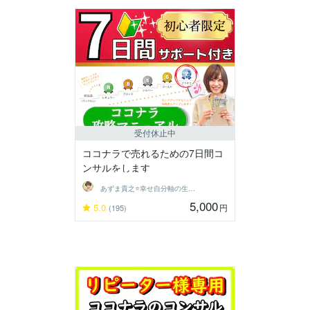
受付休止中
ココナラで売れるための7日間コ
ンサルをします
あずま貴之⭐幸せ自分軸の生き方育成コーチ
5,000
5.0
円
(195)