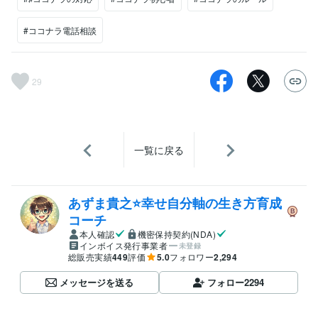
#ココナラ電話相談
29
一覧に戻る
あずま貴之⭐幸せ自分軸の生き方育成
コーチ
本人確認
機密保持契約(NDA)
インボイス発行事業者
未登録
総販売実績
449
評価
5.0
フォロワー
2,294
メッセージを送る
フォロー
2294