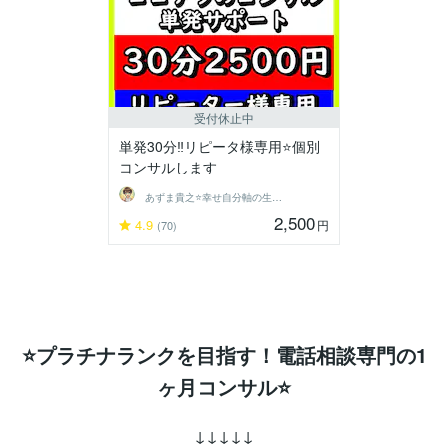
受付休止中
単発30分‼️リピータ様専用⭐️個別
コンサルします
あずま貴之⭐幸せ自分軸の生き方育成コーチ
2,500
4.9
円
(70)
⭐プラチナランクを目指す！電話相談専門の1
ヶ月コンサル⭐
↓↓↓↓↓