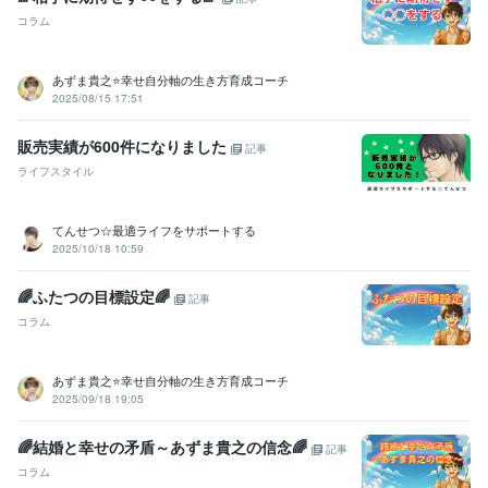
コラム
あずま貴之⭐幸せ自分軸の生き方育成コーチ
2025/08/15 17:51
販売実績が600件になりました
記事
ライフスタイル
てんせつ☆最適ライフをサポートする
2025/10/18 10:59
🌈ふたつの目標設定🌈
記事
コラム
あずま貴之⭐幸せ自分軸の生き方育成コーチ
2025/09/18 19:05
🌈結婚と幸せの矛盾～あずま貴之の信念🌈
記事
コラム