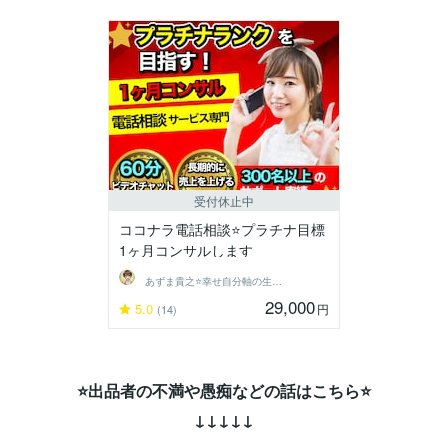
受付休止中
ココナラ電話相談⭐プラチナ目標
1ヶ月コンサルします
あずま貴之⭐幸せ自分軸の生き方育成コーチ
29,000
5.0
円
(14)
⭐出品者の不満や愚痴などの話はこちら⭐
↓↓↓↓↓