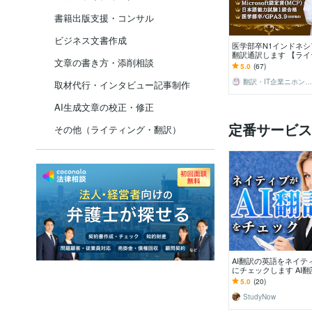
書籍出版支援・コンサル
ビジネス文書作成
医学部卒N1インドネ
翻訳通訳します 【ライ
文章の書き方・添削相談
グ・翻訳カテゴリ1位
5.0
(67)
て最高品質翻訳。
翻訳・IT企業ニホンネシア【海外展開】
取材代行・インタビュー記事制作
AI生成文章の校正・修正
定番サービス
その他（ライティング・翻訳）
AI翻訳の英語をネイテ
にチェックします AI
感を英語ネイティブが
5.0
(20)
にチェック訂正
StudyNow