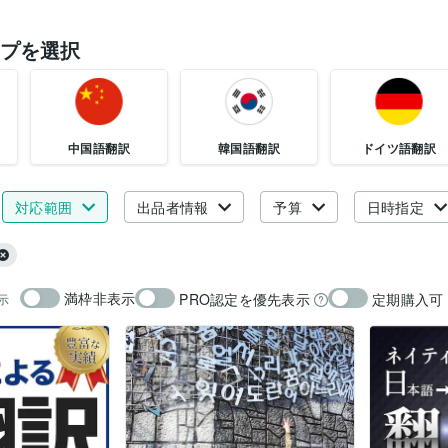
プを選択
中国語翻訳
韓国語翻訳
ドイツ語翻訳
対応範囲
出品者情報
予算
日時指定
満枠非表示
PRO認定を優先表示
定期購入可
示