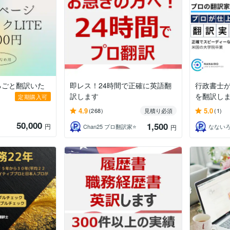
るごと翻訳いた
即レス！24時間で正確に英語翻
行政書士
訳します
を翻訳し
定期購入可
4.9
5.0
(268)
見積り必須
(1)
50,000
1,500
円
Chan25 プロ翻訳家⭐️
なない
円