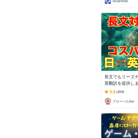
StudyNow
長文でもリーズ
英翻訳を提供し
5.0
(209)
グローバルKei