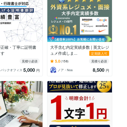
が正確・丁寧に証明書
大手含む内定実績多数 | 英文レジ
ます
ュメ作成しま...
定期購入可
5.0
見積り必須
(158)
見積り必須
5,000
8,500
ろバックオフィス
ノア・Noa
円
円