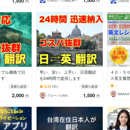
1,500
1,500
Chan25 プロ翻訳家⭐️
円
Chan2
円
ナブル価格で日
早い、安い、上手い、日英翻訳
４０・５
ます
を24時間で提供します
ス英文履
-
5.0
見積り必須
(131)
見積り必須
2,000
1,500
グローバルKei
円
円