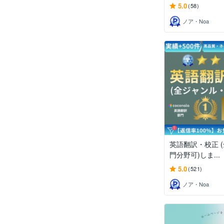
5.0
(58)
ノア・Noa
英語翻訳・校正 
門分野可)しま...
5.0
(521)
ノア・Noa