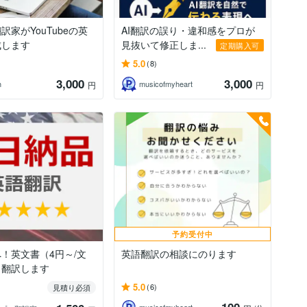
訳家がYouTubeの英
AI翻訳の誤り・違和感をプロが
成します
見抜いて修正しま...
定期購入可
5.0
(8)
3,000
3,000
h
musicofmyheart
円
円
予約受付中
！英文書（4円～/文
英語翻訳の相談にのります
日翻訳します
5.0
(6)
見積り必須