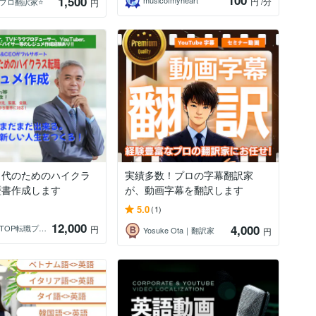
100
1,500
musicofmyheart
円
/分
5 プロ翻訳家⭐️
円
０代のためのハイクラ
実績多数！プロの字幕翻訳家
歴書作成します
が、動画字幕を翻訳します
5.0
(1)
12,000
4,000
MASA＠TOP転職プロフェッショナル
円
Yosuke Ota｜翻訳家
円