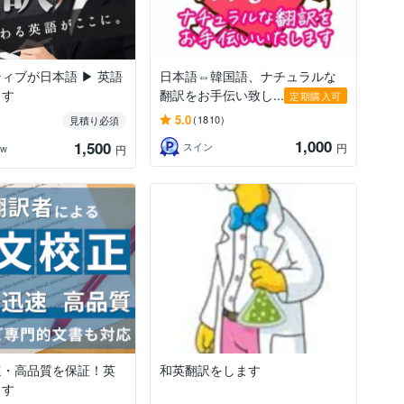
ィブが日本語 ▶ 英語
日本語⇔韓国語、ナチュラルな
ます
翻訳をお手伝い致し...
定期購入可
5.0
(1810)
見積り必須
1,000
1,500
スイン
円
ow
円
速・高品質を保証！英
和英翻訳をします
ます