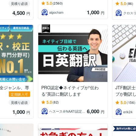
5.0
5.0
(2560)
見積り必須
(86)
1,000
4,500
aigocham
円
クロス
円
(全ジャンル、専
PRO認定◆ネイティブが“伝わ
JTF翻訳
る”英語に翻訳します
ブが翻訳
定期購入可
5.0
5.0
(82)
見積り必須
(156)
6,000
1,000
ヘスース＠NAATI認定翻訳者
円
erik24
円