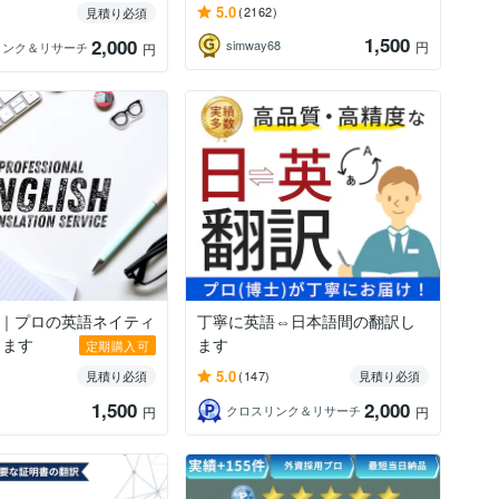
5.0
(2162)
見積り必須
1,500
2,000
simway68
円
リンク＆リサーチ
円
士｜プロの英語ネイティ
丁寧に英語⇔日本語間の翻訳し
します
ます
定期購入可
5.0
見積り必須
(147)
見積り必須
1,500
2,000
クロスリンク＆リサーチ
円
円