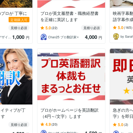
プロが 丁寧に
プロが英文履歴書・職務経歴書
映画字幕翻
を正確に英訳します
語字幕作
定期購入可
5.0
5.0
(165)
見積り必須
(22)
見積り必須
1,000
4,000
by Sara
クリエティブ・デザイン｜歴22年
Chan25 プロ翻訳家⭐️
円
円
ネイティブが丁
プロがホームページを英語翻訳
急ぎの方へ
ます
（4円～/文字）します
字）を即
4.9
5.0
(20)
見積り必須
(2)