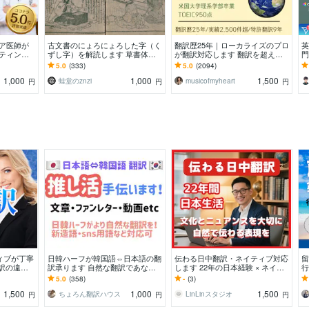
シア医師が
古文書のにょろにょろした字（く
翻訳歴25年｜ローカライズのプロ
英
ティン
ずし字）を解読します 草書体の
が翻訳対応します 翻訳を超えた
門
獲得】すべ
文章をわかりやすく解読・現代語
ローカライゼーションで自然な表
テ
5.0
(333)
5.0
(2094)
訳いたします！
現に仕上げます
ポ
1,000
1,000
1,500
蛙堂のznzi
musicofmyheart
円
円
円
ィブが丁寧
日韓ハーフが韓国語⇔日本語の翻
伝わる日中翻訳・ネイティブ対応
留
翻訳の違和
訳承ります 自然な翻訳であなた
します 22年の日本経験 × ネイテ
行
自然な英語
の推し活をお手伝いします！
ィブ視点で“伝わる”中国語翻訳
専
5.0
(358)
-
(3)
ー
1,500
1,000
1,500
ちょろん翻訳ハウス
LinLinスタジオ
円
円
円