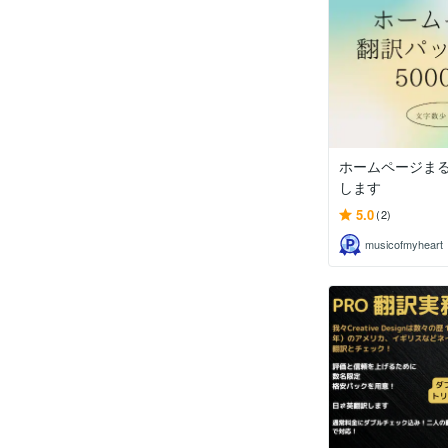
ホームページま
します
5.0
(2)
musicofmyheart