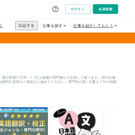
計実績11万件、1.1万人規模の専門家から比較して選べます。SEO記事、
は無料の見積もり相談から始めてください。専門性の高い文書もプロが的確