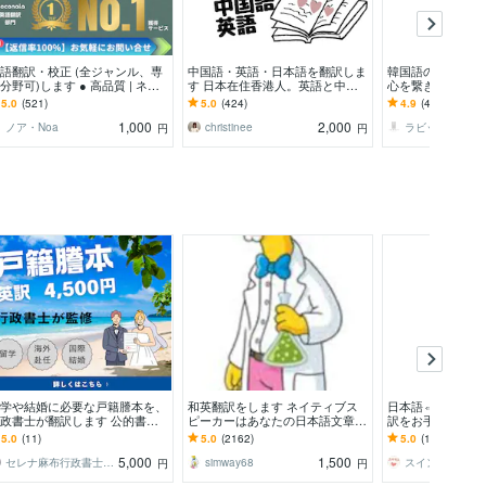
語翻訳・校正 (全ジャンル、専
中国語・英語・日本語を翻訳しま
韓国語の翻訳！言
分野可)します ● 高品質 | ネイ
す 日本在住香港人。英語と中国
心を繋ぎます ビ
ィブレベルのプロが日英翻訳サ
語のネイティブ！スピード対応★
活まで、迅速かつ
5.0
(521)
5.0
(424)
4.9
(428)
ート●
します。
1,000
2,000
ノア・Noa
christinee
ラビットサービ
円
円
学や結婚に必要な戸籍謄本を、
和英翻訳をします ネイティブス
日本語⇔韓国語、
政書士が翻訳します 公的書類
ピーカーはあなたの日本語文章を
訳をお手伝い致し
門の翻訳家による、迅速かつリ
英語に翻訳します
良さを生かした翻
5.0
(11)
5.0
(2162)
5.0
(1810)
ズナブルなサービス
に！マニアックな
5,000
1,500
セレナ麻布行政書士事務所
simway68
スイン
円
円