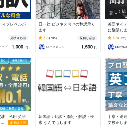
イティブレベルが
日↔韓 ビジネス向けの翻訳承り
英語ネイテ
ます
に翻訳し
5.0
5.0
見積り必須
(735)
見積り必須
(622)
1,000
1,500
Hiro Nakai 翻訳アップデート
ロックメロン
StudyN
円
円
渉、私用 英語
韓国語：翻訳・添削・解説・検
丁寧・迅
..
索 なんでもします
文校正し
定期購入可