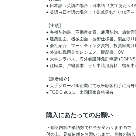
● 日本語→英語の場合：日本語  1文字あたり4円～ 
● 英語→日本語の場合： 1英単語あたり10円～ (
【実績】

● 各種契約書（不動産売買、雇用契約、旅館営業
● 建築図面、機械図面、技術仕様書、製品取り
● 会社紹介、マーケティング資料、投資家向けI
● 外資転職用英文レジュメ、履歴書、CV 

● 大学シラバス、海外看護師免許申請 (CGFNS、N
● 住民票、戸籍謄本、ビザ申請用資料、留学申
【訳者紹介】

● 大手グローバル企業にて欧米顧客相手に海外事
● TOEIC 905点、米国国家資格保有

購入にあたってのお願い
・翻訳内容の単語数で料金が変わりますので、
付の上、見積依頼をお願いします。直接の購入