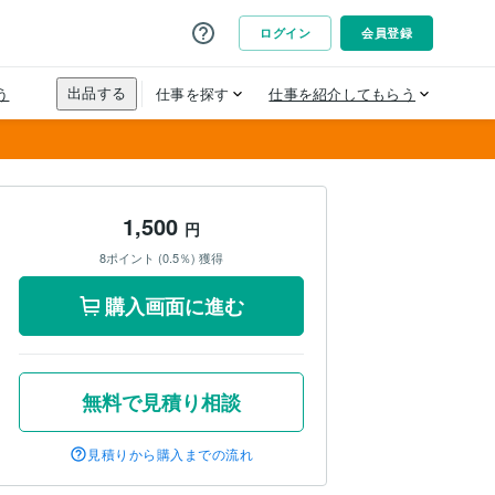
1,500
円
8ポイント (0.5％) 獲得
購入画面に進む
無料で見積り相談
見積りから購入までの流れ