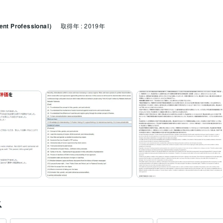
nt Professional）
取得年 : 2019年
oogle スプレッドシート:5年
PowerPoint:10年
Word:10年
ジネス英語
融系ブログ記事執筆
ジネス
月 ~ 2012年2月
ス