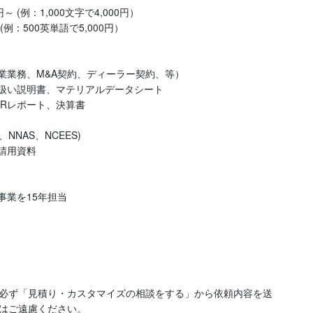
(例：1,000文字で4,000円）

例：500英単語で5,000円）

業務、M&A契約、ディーラー契約、等） 

扱い説明書、マテリアルデータシート 

Rレポート、決算書 

NAS、NCEES) 

請用資料

業を15年担当

必ず「見積り・カスタマイズの相談をする」から依頼内容を送
はご遠慮ください。
