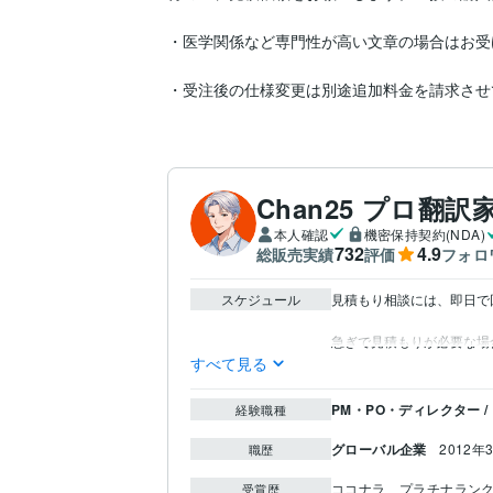
・医学関係など専門性が高い文章の場合はお受
・受注後の仕様変更は別途追加料金を請求させ
Chan25 プロ翻訳家
本人確認
機密保持契約(NDA)
732
4.9
総販売実績
評価
フォロ
スケジュール
見積もり相談には、即日で回
すべて見る
PM・PO・ディレクター 
経験職種
グローバル企業
2012年
職歴
ココナラ　プラチナラン
受賞歴