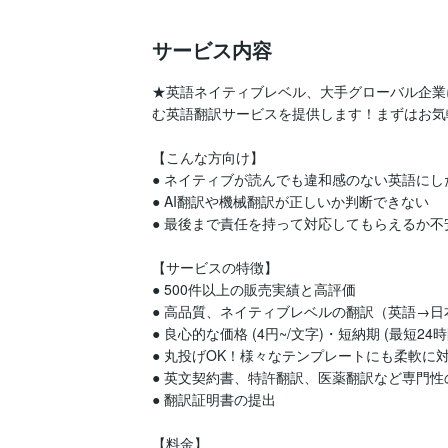
サービス内容
★英語ネイティブレベル、大手グローバル企業
む英語翻訳サービスを提供します！まずはお気
【こんな方向け】

● ネイティブが読んでも違和感のない英語にした
● AI翻訳や機械翻訳が正しいか判断できない

● 最後まで責任を持って対応してもらえるか不安
【サービスの特徴】

● 500件以上の販売実績と高評価

● 高品質、ネイティブレベルの翻訳（英語→日
● 良心的な価格 (4円~/文字)・短納期 (最短24時間
● 丸投げOK！様々なテンプレートにも柔軟に対
● 英文契約書、特許翻訳、医薬翻訳など専門性
● 翻訳証明書の提出

【料金】
