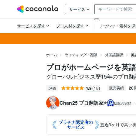
ホーム
ライティング・翻訳
外国語翻訳
英
プロがホームページを英語
グローバルビジネス歴15年のプロ
20
4.9
(18)
販売実績
評価
Chan25 プロ翻訳家⭐️
総販売実績：
プラチナ認定者の
直近3ヶ月で高い
サービス