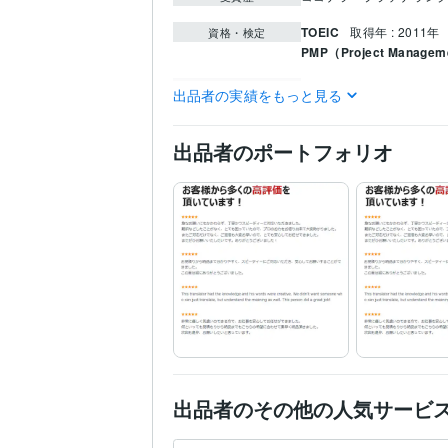
TOEIC
取得年 : 2011年
資格・検定
PMP（Project Manageme
Python:10年
プログラミング言
出品者の実績をもっと見る
語・フレームワーク
Access:10年
Excel:10年
G
ビジネス・クリエイ
出品者のポートフォリオ
ティブツール
ライティング・翻訳
ビ
得意分野
ビジネス
ライティング・翻訳
金
金融
投資
不動産
ビ
京都大学大学院
2010年3
学歴
英語
ネイティブレベル
語学力
出品者のその他の人気サービ