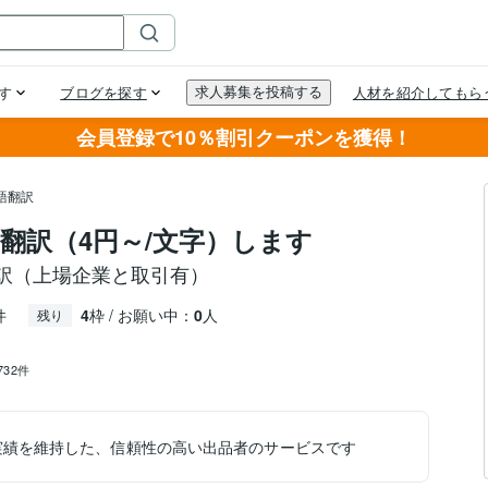
会員登録で10％割引クーポンを獲得！
語翻訳
翻訳（4円～/文字）します
翻訳（上場企業と取引有）
件
4
枠 / お願い中：
0
人
残り
732件
実績を維持した、信頼性の高い出品者のサービスです