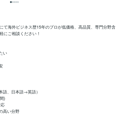
にて海外ビジネス歴15年のプロが低価格、高品質、専門分野含
軽にご相談ください！

い



本語、日本語→英語）

)

応

の高い分野
