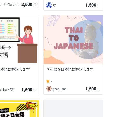
2,500
1,500
タイ在住｜タイ語サポート
円
tiy
円
日本語に翻訳します
タイ語を日本語に翻訳します
-
1,500
1,500
yeon_9999
円
pp 【タイ語】
円