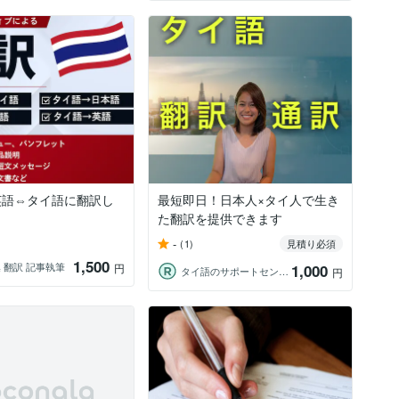
英語⇔タイ語に翻訳し
最短即日！日本人×タイ人で生き
た翻訳を提供できます
-
(1)
見積り必須
1,500
 翻訳 記事執筆
円
1,000
タイ語のサポートセンター
円