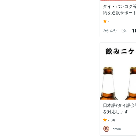
タイ・バンコク
約を通訳サポー
-
1
みかん先生【タイ語・英語】
日本語⇄タイ語会
を対応します
-
(3)
Jemon