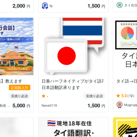
2,000
1,500
tiy
円
円
話】教えます
日泰ハーフネイティブがタイ語⇄
タイ語→
日本語翻訳承ります
定期購入可
5.0
-
(12)
見積り必須
見積り必須
5,000
1,500
Mugcu
Taak｜ HP 地図 動画 海外｜
Nene0119
円
円