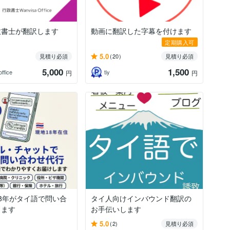
政書士が翻訳します
動画に翻訳した字幕を付けます
定期購入可
5.0
見積り必須
(20)
見積り必須
5,000
1,500
ffice
tiy
円
円
8年がタイ語で問い合
タイ人向けインバウンド翻訳の
します
お手伝いします
5.0
(2)
見積り必須