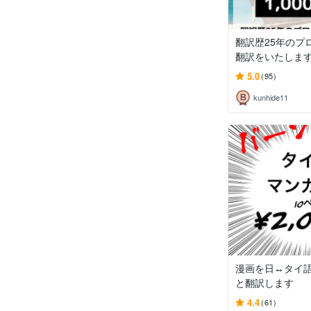
翻訳歴25年のプ
翻訳をいたしま
5.0
(95)
kunhide11
漫画を日↔︎タイ
と翻訳します
4.4
(61)