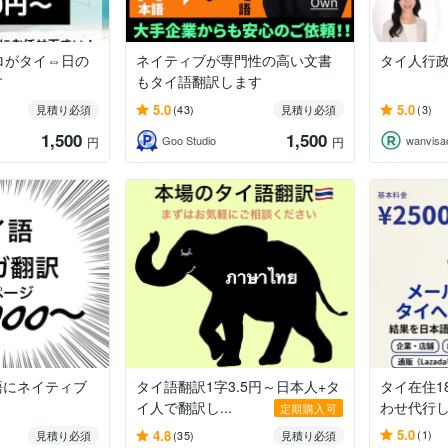
ロがタイ⇔日の
ネイティブが専門性の高い文書
タイ人行
す
もタイ語翻訳します
5.0
5.0
見積り必須
(43)
見積り必須
(3)
1,500
1,500
Goo Studio
wanvisao
円
円
語にネイティブ
タイ語翻訳1字3.5円～日本人+タ
タイ在住1
イ人で翻訳し...
わせ代行
定期購入可
5.0
4.8
(1)
見積り必須
(35)
見積り必須