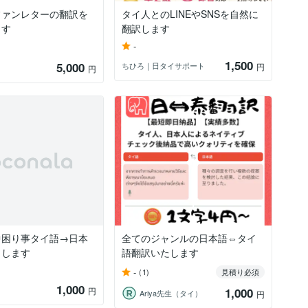
ファンレターの翻訳を
タイ人とのLINEやSNSを自然に
ます
翻訳します
-
1,500
5,000
ちひろ｜日タイサポート
円
円
中困り事タイ語→日本
全てのジャンルの日本語⇔タイ
トします
語翻訳いたします
-
(1)
見積り必須
1,000
円
1,000
Ariya先生（タイ）
円