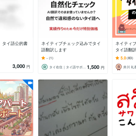
ら タイ語公的書
ネイティブチェック込みでタイ
ネイティ
語翻訳します
タイ語翻
-
5.0
(1)
(83)
3,000
1,500
円
タイ在住｜タイ語サポート
井川 礼
円