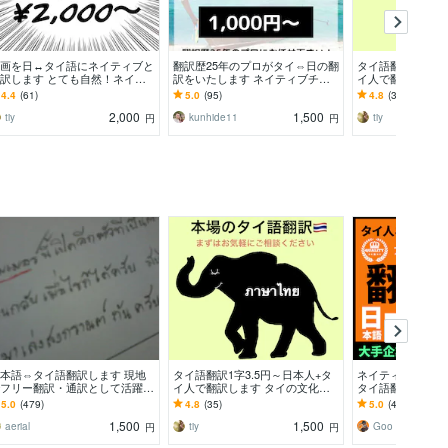
画を日↔︎タイ語にネイティブと
翻訳歴25年のプロがタイ⇔日の翻
タイ語翻訳1字3.
訳します とても自然！ネイテ
訳をいたします ネイティブチェ
イ人で翻訳します
ブに通用するタイ語で漫画を翻
ック100％！タイ語のことなら何
にも精通。話し言
4.4
(61)
5.0
(95)
4.8
(35)
します！
でもお任せ！
も対応可！
2,000
1,500
tiy
kunhide11
tiy
円
円
本語⇔タイ語翻訳します 現地
タイ語翻訳1字3.5円～日本人+タ
ネイティブが専門
フリー翻訳・通訳として活躍
イ人で翻訳します タイの文化等
タイ語翻訳します
。タイ語のことならおまかせ
にも精通。話し言葉やスラングに
人の翻訳ペアの正
5.0
(479)
4.8
(35)
5.0
(43)
も対応可！
(AI翻訳無し)
1,500
1,500
aerial
tiy
Goo Studio
円
円