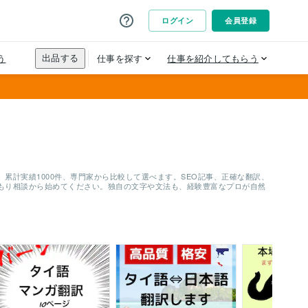
累計実績1000件、専門家から比較して選べます。SEO記事、正確な翻訳、
もり相談から始めてください。独自の文字や文法も、経験豊富なプロが自然