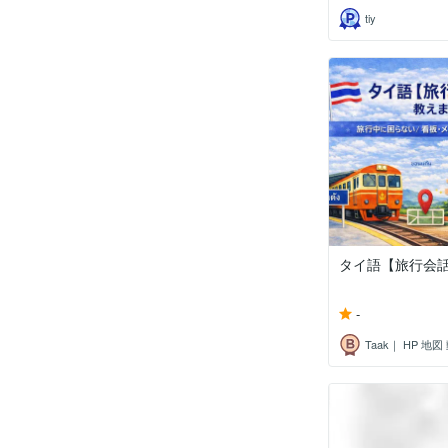
tiy
タイ語【旅行会
-