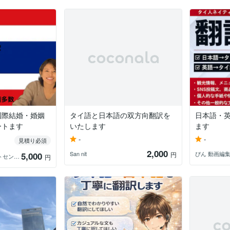
国際結婚・婚姻
タイ語と日本語の双方向翻訳を
日本語・
ートます
いたします
ます
-
-
見積り必須
2,000
San nit
ぴん 動画編集
5,000
円
タイ語のサポートセンター
円