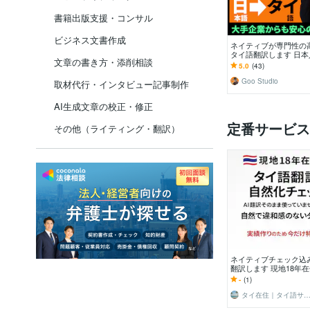
書籍出版支援・コンサル
ビジネス文書作成
ネイティブが専門性の
タイ語翻訳します 日
文章の書き方・添削相談
人の翻訳ペアの正確で
5.0
(43)
(AI翻訳無し)
Goo Studio
取材代行・インタビュー記事制作
AI生成文章の校正・修正
定番サービス
その他（ライティング・翻訳）
ネイティブチェック込
翻訳します 現地18年
タイ人の感覚で自然な
-
(1)
タイ在住｜タイ語サポ