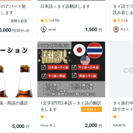
等のアパート契
日本語⇔タイ語翻訳します
タイ語で
トします
読み直し
5.0
5.0
(479)
(4)
見積り必須
1,500
0,000
aerial
Rさん
円
円
(30分×2)
議・商談の通訳
1文字3円⁈日本語⇔タイ語の翻訳
タイ旅行
をします
語サポー
定期購入可
-
-
2,000
5,000
Inoue 井上
NAM976
円
円