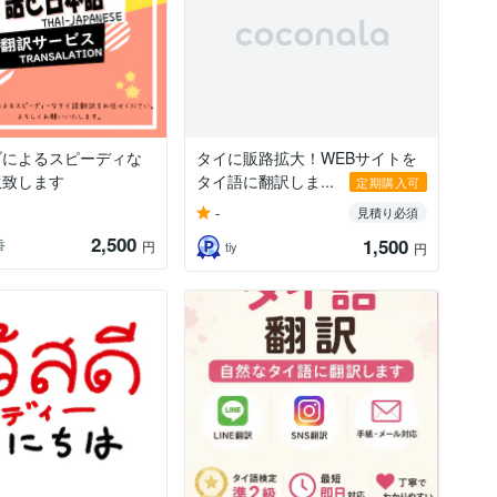
ブによるスピーディな
タイに販路拡大！WEBサイトを
訳致します
タイ語に翻訳しま...
定期購入可
-
見積り必須
2,500
1,500
香
円
tiy
円