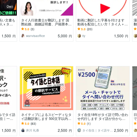
高い文書も
タイ人行政書士が翻訳します 国
動画に翻訳した字幕を付けます
漫
本人ｘタイ
際結婚、婚姻証明書、戸籍謄本、
動画を配信したい方！タイ人＋日
翻
自然な翻訳
出生証明書、通帳、卒業証明書
本人で翻訳します。
ィ
5.0
(3)
5.0
(20)
訳
1,500
5,000
1,500
wanvisaoffice
tiy
円
円
円
みでタイ語
ネイティブによるスピーディなタ
タイ在住18年がタイ語で問い合わ
日
在住｜一般
イ語翻訳致します 500文字以内で
せ代行します タイ語が分からな
で
表現へ
したら2~3時間以内に完成
くても安心。結果を日本語で報告
中
5.0
(83)
5.0
(1)
1,500
2,500
2,500
ート
井川 礼香
タイ在住｜タイ語サポート
円
円
円