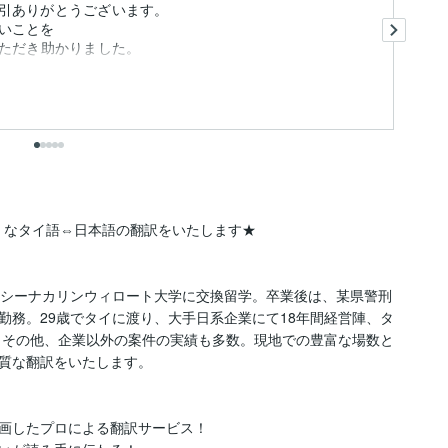
引ありがとうございます。
リ
いことを
ス
いただき助かりました。
大
も
出
」なタイ語⇔日本語の翻訳をいたします★

のシーナカリンウィロート大学に交換留学。卒業後は、某県警刑
勤務。29歳でタイに渡り、大手日系企業にて18年間経営陣、タ
。その他、企業以外の案件の実績も多数。現地での豊富な場数と
質な翻訳をいたします。

画したプロによる翻訳サービス！
