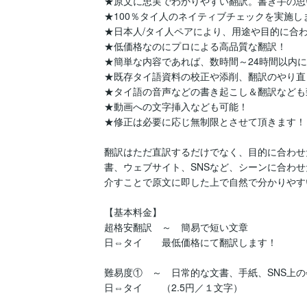
★原文に忠実でわかりやすい翻訳。書き手の思
★100％タイ人のネイティブチェックを実施しま
★日本人/タイ人ペアにより、用途や目的に合わ
★低価格なのにプロによる高品質な翻訳！

★簡単な内容であれば、数時間～24時間以内に
★既存タイ語資料の校正や添削、翻訳のやり直
★タイ語の音声などの書き起こし＆翻訳なども
★動画への文字挿入なども可能！

★修正は必要に応じ無制限とさせて頂きます！

翻訳はただ直訳するだけでなく、目的に合わせ
書、ウェブサイト、SNSなど、シーンに合わ
介すことで原文に即した上で自然で分かりやす
【基本料金】

超格安翻訳　～　簡易で短い文章

日⇔タイ　　最低価格にて翻訳します！

難易度①　～　日常的な文書、手紙、SNS上の
日⇔タイ　　（2.5円／１文字） 
