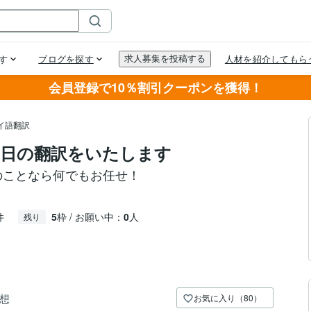
会員登録で10％割引クーポンを獲得！
イ語翻訳
⇔日の翻訳をいたします
のことなら何でもお任せ！
件
5
枠 / お願い中：
0
人
残り
想
お気に入り（80）