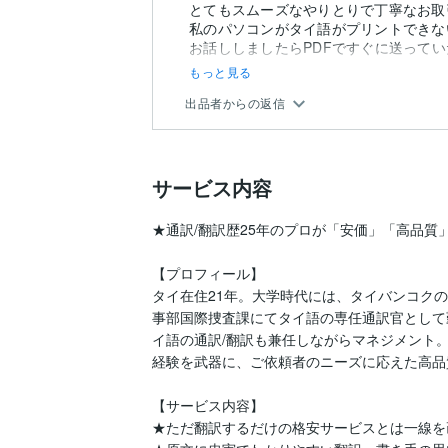
とてもスムーズなやりとりで丁寧なお取
私のパソコンがタイ語がプリントできな
お話ししましたらPDFですぐに送って
もっと見る
出品者からの返信
サービス内容
★通訳/翻訳歴25年のプロが「安価」「高品質
【プロフィール】

タイ在住21年。大学時代には、タイバンコク
事部国際捜査課にてタイ語の専任通訳官として
イ語の通訳/翻訳も兼任しながらマネジメント
経験を武器に、ご依頼者のニーズに応えた高品
【サービス内容】

★ただ翻訳するだけの格安サービスとは一線を