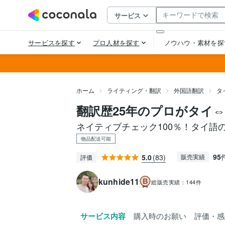
ホーム
ライティング・翻訳
外国語翻訳
タ
翻訳歴25年のプロがタイ
ネイティブチェック100％！タイ語
物品配送可能
95
5.0
(83)
販売実績
評価
kunhide11
総販売実績：
144件
サービス内容
購入時のお願い
評価・感