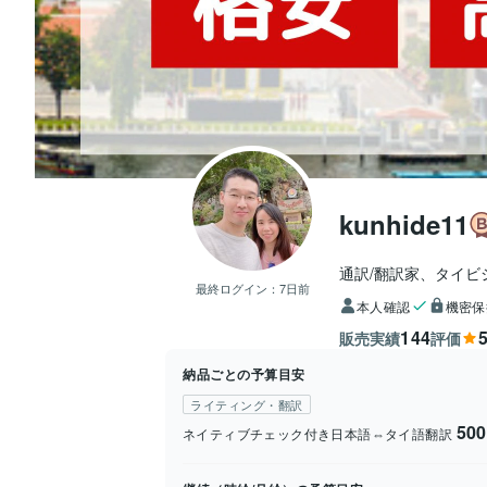
kunhide11
通訳/翻訳家、タイビ
最終ログイン：
7日前
本人確認
機密保
144
5
販売実績
評価
納品ごとの予算目安
ライティング・翻訳
50
ネイティブチェック付き日本語⇔タイ語翻訳