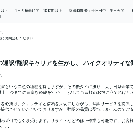
日以上
1日の稼働時間：
10時間以上
稼働時間帯：
平日日中、平日夜間、土
社
。

軽にお問合せください。
の通訳/翻訳キャリアを生かし、 ハイクオリティ
。

訳官という異色の経歴を持ちますが、その後タイに渡り、大手日系企業
以上、今までの豊富な経験を活かし、少しでも皆様のお役に立てればと考
” を心掛け、クオリティと信頼を大切にしながら、翻訳サービスを提供
提供させていただいておりますが、翻訳の品質は妥協しませんのでご安
問わず何でも引き受けます。リライトなどの修正作業も可能です。お客
。
