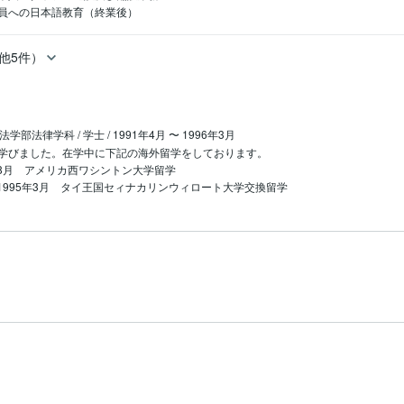
員への日本語教育（終業後）
他5件）
法学部法律学科 / 学士 / 1991年4月 〜 1996年3月
学びました。在学中に下記の海外留学をしております。

～8月　アメリカ西ワシントン大学留学

～1995年3月　タイ王国セィナカリンウィロート大学交換留学