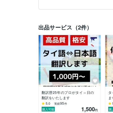
【プロフィール】

★埼玉県出身 / タイ在住21年 / 妻がタイ人
★大学時代にタイ交換留学/アメリカ留学

★元某県警刑事部国際捜査課 タイ語専門通
★29歳でタイに渡り、大手日系企業で経営
出品サービス（2件）
★タイ国大手病院の医療通訳

※ 現在は独立し、タイでビジネス支援、
【通訳/翻訳実績例】

・ビジネス系 ～ 事業計画、会社規程、
ル、手紙、プレゼン資料、社員教育資料、
ど

・プライベート ～ SNS関連（投稿やLI
ム、歌詞、小説、料理、占いなど

・その他 ～ 企業フェイスブックページ
への営業代行、市場/商品リサーチ、裁判
翻訳歴25年のプロがタイ⇔日の
タ
現地在住ならではの柔軟な対応をいたしま
翻訳をいたします
ま
タイに関わることなら、何でもご相談くだ
95
5.0
実績
件
1,500
お急ぎの案件にも対応いたしますので、
購入可能
購
円