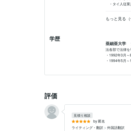
・タイ人従業
もっと見る（
学歴
亜細亜大学
法各部で法律を
・1992年3月
・1994年5月
評価
見積り相談
by 匿名
ライティング・翻訳
>
外国語翻訳