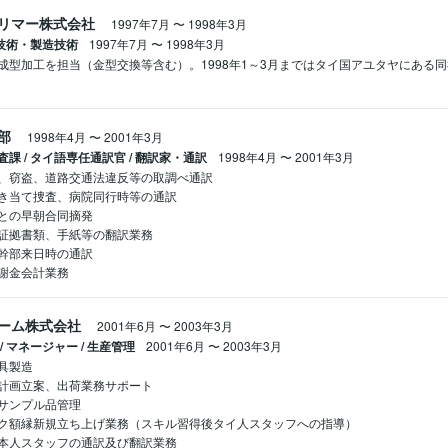
リマー株式会社
1997年7月
〜
1998年3月
産技術・製造技術
1997年7月
〜
1998年3月
成型加工を担当（金型交換等含む）。1998年1～3月まではタイ国アユタヤにある
部
1998年4月
〜
2001年3月
課 / タイ語専任通訳官 / 翻訳家・通訳
1998年4月
〜
2001年3月
、窃盗、道路交通法違反等の取調べ通訳

き当て捜査、病院同行時等の通訳

との早朝合同摘発

証拠書類、手紙等の翻訳業務

幹部来日時の通訳

謝金会計業務
ーム株式会社
2001年6月
〜
2003年3月
 マネージャー / 生産管理
2001年6月
〜
2003年3月
具製造

計画立案、出荷業務サポート

サンプル品管理

ク額縁新規立ち上げ業務（スキル習得後タイ人スタッフへの指導）

本人スタッフの通訳及び翻訳業務
