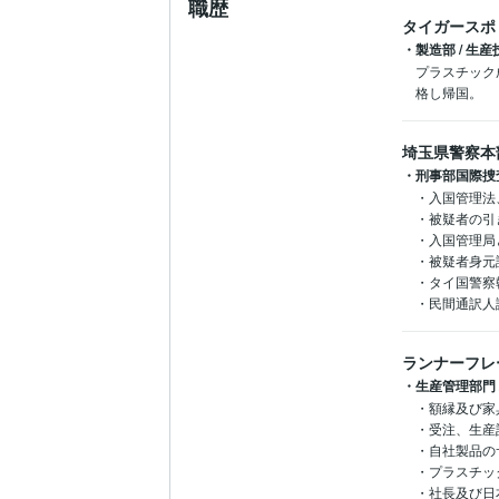
職歴
タイガースポ
・製造部 / 生
プラスチック
格し帰国。
埼玉県警察本
・刑事部国際捜査
・入国管理法
・被疑者の引
・入国管理局
・被疑者身元
・タイ国警察
・民間通訳人
ランナーフレ
・生産管理部門 /
・額縁及び家
・受注、生産
・自社製品の
・プラスチッ
・社長及び日