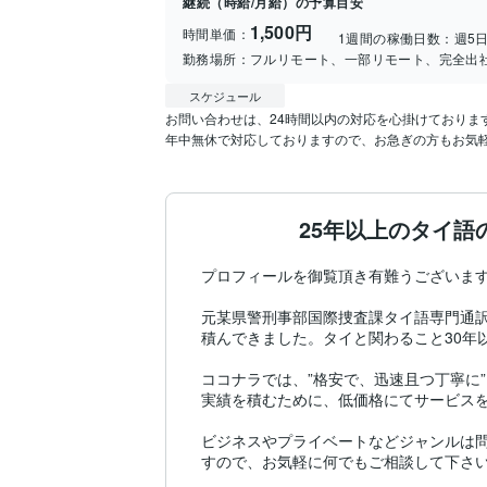
継続（時給/月給）の予算目安
1,500円
時間単価：
1週間の稼働日数：
週5
勤務場所：
フルリモート、一部リモート、完全出
スケジュール
お問い合わせは、24時間以内の対応を心掛けております
年中無休で対応しておりますので、お急ぎの方もお気
25年以上のタイ語
プロフィールを御覧頂き有難うございます
元某県警刑事部国際捜査課タイ語専門通
積んできました。タイと関わること30年
ココナラでは、”格安で、迅速且つ丁寧に
実績を積むために、低価格にてサービスを
ビジネスやプライベートなどジャンルは
すので、お気軽に何でもご相談して下さい