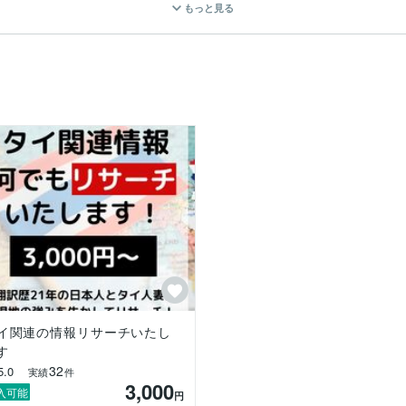
もっと見る
弁護士

訳官

陣として18年間マネジメントを担当

各種リサーチ、法律関連、物販、タイ語の通訳/翻訳業務などを手掛けてい
雇用契約書、賃貸契約書、証明書、社内案内文、作業手順書、標準類、
議事録、報告書、外部監査、ISO関連、BOI関連、履歴書、自社ウェブ
NEの会話翻訳など）ウェブサイト、ECサイトの商品紹介ページ、Yout
運用代行、バンコクでのジャパンエキスポ司会通訳、展示会出展サポート
所通訳、医療関連、語学教育など

イ関連の情報リサーチいたし
す。

す
さい。

32
5.0
実績
件
3,000
お気軽にお問い合わせください。
入可能
円