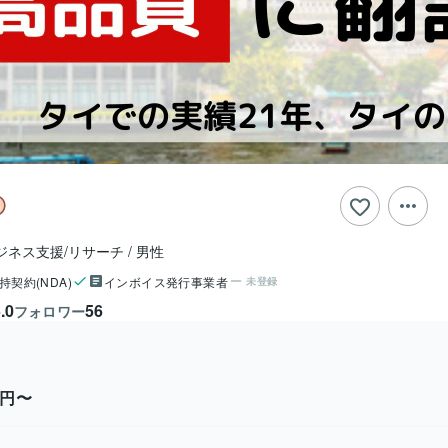
ジネス支援/リサーチ
男性
持契約(NDA)
インボイス発行事業者
未登録
.0
56
フォロワー
0円〜