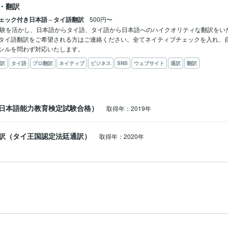
・翻訳
ェック付き日本語⇔タイ語翻訳
500円〜
経験を活かし、日本語からタイ語、タイ語から日本語へのハイクオリティな翻訳をい
タイ語翻訳をご希望される方はご連絡ください。全てネイティブチェックを入れ、
ンルを問わず対応いたします。
訳
タイ語
プロ翻訳
ネイティブ
ビジネス
SNS
ウェブサイト
通訳
翻訳
日本語能力教育検定試験合格）
取得年：2019年
訳（タイ王国認定法廷通訳）
取得年：2020年