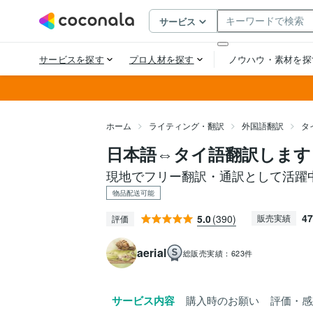
ホーム
ライティング・翻訳
外国語翻訳
タ
日本語⇔タイ語翻訳します
現地でフリー翻訳・通訳として活躍
物品配送可能
47
5.0
(390)
販売実績
評価
aerial
総販売実績：
623件
サービス内容
購入時のお願い
評価・感