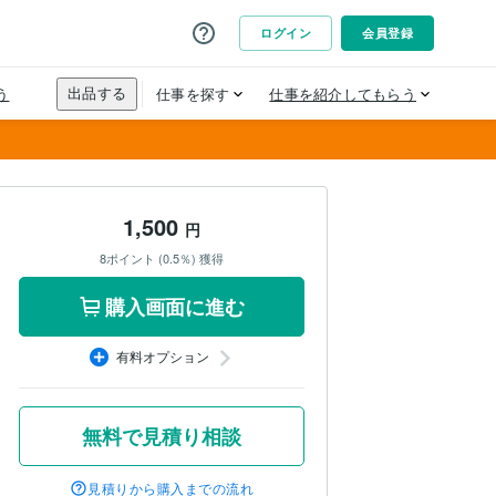
1,500
円
8ポイント (0.5％) 獲得
購入画面に進む
有料オプション
無料で見積り相談
見積りから購入までの流れ