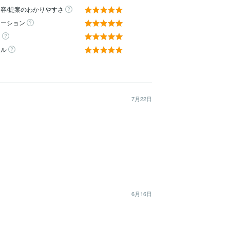
容/提案のわかりやすさ
ケーション
ィ
ール
7月22日
6月16日