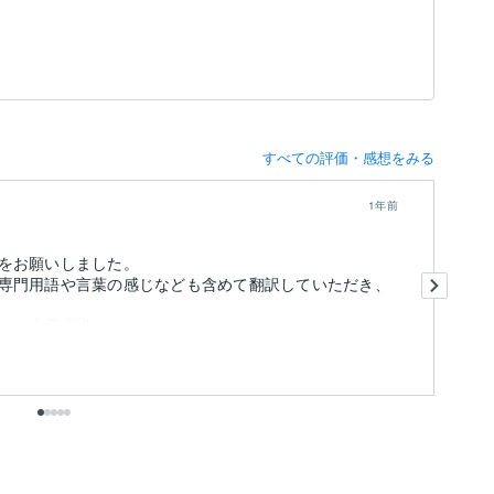
すべての評価・感想をみる
1年前
をお願いしました。
素
専門用語や言葉の感じなども含めて翻訳していただき、
頼
し
きる出品者様でした。