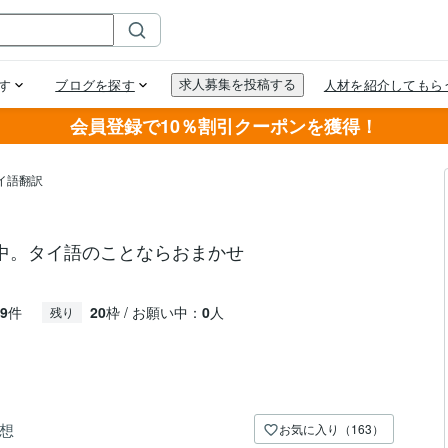
会員登録で10％割引クーポンを獲得！
イ語翻訳
中。タイ語のことならおまかせ
9
件
20
枠 / お願い中：
0
人
残り
想
お気に入り（163）