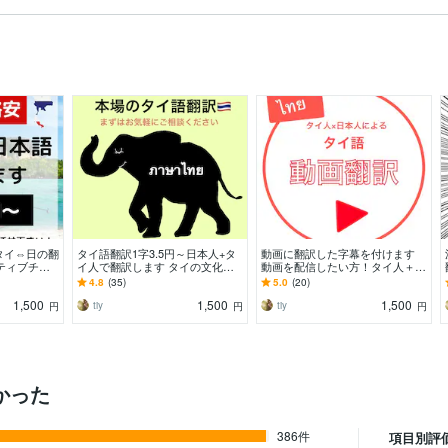
タイ⇔日の翻
タイ語翻訳1字3.5円～日本人+タ
動画に翻訳した字幕を付けます
ティブチェ
イ人で翻訳します タイの文化等
動画を配信したい方！タイ人＋日
のことなら何
にも精通。話し言葉やスラングに
本人で翻訳します。
4.8
(35)
5.0
(20)
も対応可！
1,500
1,500
1,500
tiy
tiy
円
円
円
かった
386件
項目別評