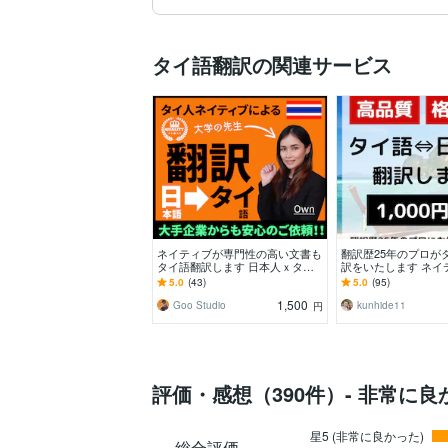
タイ語翻訳の関連サービス
ネイティブが専門性の高い文書も
翻訳歴25年のプロが
タイ語翻訳します 日本人ｘタイ
訳をいたします ネイ
人の翻訳ペアの正確で自然な翻訳
ック100％！タイ語
5.0
(43)
5.0
(95)
(AI翻訳無し)
でもお任せ！
1,500
Goo Studio
kunhide11
円
評価・感想（390件）- 非常に良
星5 (非常に良かった)
総合評価