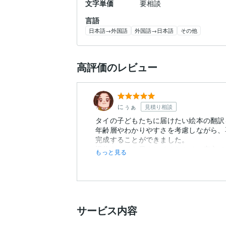
文字単価
要相談
言語
日本語→外国語
外国語→日本語
その他
高評価のレビュー
にぅぁ
見積り相談
タイの子どもたちに届けたい絵本の翻訳
年齢層やわかりやすさを考慮しながら、
完成することができました。
返信もとても早くしてくださり、安心で
もっと見る
サービス内容