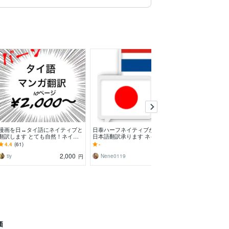
漫画を日↔︎タイ語にネイティブと
日泰ハーフネイティブがタイ語⇄
タイ在住18年が
翻訳します とても自然！ネイテ
日本語翻訳承ります ネイティブ
せ代行します 
ィブに通用するタイ語で漫画を翻
がスラング、若者用語〜ビジネス
くても安心。結
4.4
(61)
-
5.0
(1)
訳します！
用を翻訳致します！
2,000
1,500
tiy
Nene0119
円
円
価