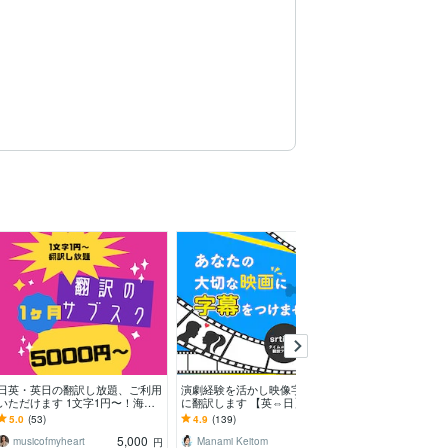
日英・英日の翻訳し放題、ご利用
演劇経験を活かし映像字幕を丁寧
ビザ申請・役所
いただけます 1文字1円〜！海外
に翻訳します 【英⇔日】セリフ
訳・和訳いたし
とのビジネスメールのやりとりに
の間や感情を大切に字幕を制作し
かつ丁寧に対応
5.0
(53)
4.9
(139)
4.9
(21)
おすすめ！
ます
5,000
3,000
musicofmyheart
Manami Keitom
円
円