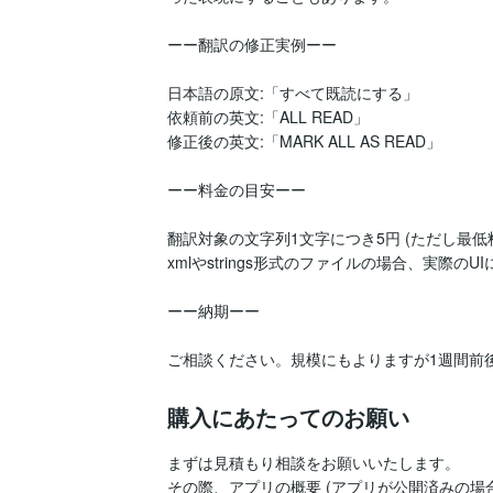
ーー翻訳の修正実例ーー

日本語の原文:「すべて既読にする」

依頼前の英文:「ALL READ」

修正後の英文:「MARK ALL AS READ」

ーー料金の目安ーー

翻訳対象の文字列1文字につき5円 (ただし最低料金
xmlやstrings形式のファイルの場合、実際
ーー納期ーー

ご相談ください。規模にもよりますが1週間前
購入にあたってのお願い
まずは見積もり相談をお願いいたします。

その際、アプリの概要 (アプリが公開済みの場