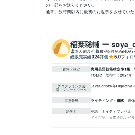
の一部をお送りください。

通常、数時間以内に最初のお返事をさせていた
稲葉聡輔 ー soya_d
本人確認
機密保持契約(NDA)
324
5.0
総販売実績
評価
フォロ
実用英語技能検定準1級
資格・検定
TOEIC
取得年 : 2024年
JavaScript:6年
Objective
プログラミング言
語・フレームワーク
ライティング・翻訳
映像
得意分野
英語
ネイティブレベル
語学力
ドイツ語
日常会話レベ