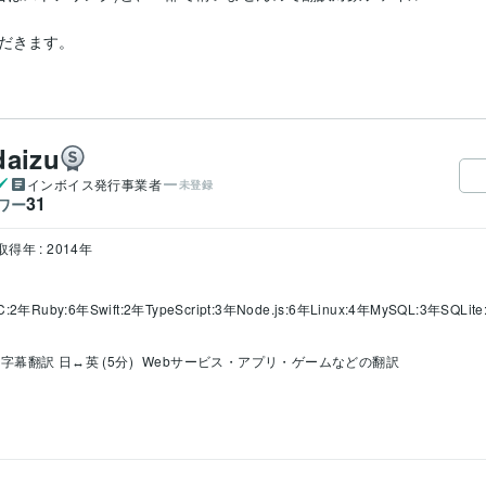
だきます。
aizu
インボイス発行事業者
未登録
31
ワー
取得年 : 2014年
-C:2年
Ruby:6年
Swift:2年
TypeScript:3年
Node.js:6年
Linux:4年
MySQL:3年
SQLit
字幕翻訳 日↔英 (5分)
Webサービス・アプリ・ゲームなどの翻訳
ル