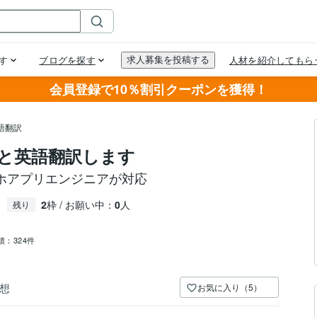
会員登録で10％割引クーポンを獲得！
語翻訳
丸ごと英語翻訳します
ホアプリエンジニアが対応
2
枠 / お願い中：
0
人
残り
績：
324件
想
お気に入り（5）