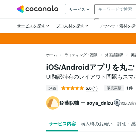
ホーム
ライティング・翻訳
外国語翻訳
英
iOS/Androidアプリを
UI翻訳特有のレイアウト問題もスマ
1
件
5.0
(1)
販売実績
評価
稲葉聡輔 ー soya_daizu
総販売実
サービス内容
購入時のお願い
評価・感