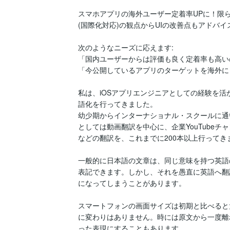
スマホアプリの海外ユーザー定着率UPに！限ら
(国際化対応)の観点からUIの改善点もアドバイ
次のようなニーズに応えます:

「国内ユーザーからは評価も良く定着率も高い
「今公開しているアプリのターゲットを海外に
私は、iOSアプリエンジニアとしての経験を
語化を行ってきました。

幼少期からインターナショナル・スクールに通
としては動画翻訳を中心に、企業YouTube
などの翻訳を、これまでに200本以上行ってきま
一般的に日本語の文章は、同じ意味を持つ英語
表記できます。しかし、それを愚直に英語へ翻
になってしまうことがあります。

スマートフォンの画面サイズは初期と比べると
に変わりはありません。時には原文から一度離
った表現にすることもあります。
