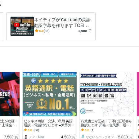
ス
ネイティブがYouTubeの英語
翻訳字幕を作ります TOEIC9
55点/実績200本超/NHK放映
5.0
(38)
2,000
円
番組の経験あり
訳士が映画・
ビジネス商談・交渉、私用 英語
行政書士が正確・丁寧に証明書を
 上場企
通訳・電話代行します ●大手外資
翻訳します 戸籍・住民票・通帳
・映画・Yo
系勤務・アメリカ在住経験11年の
など、証明書の翻訳に対応
5.0
(58)
5.0
(1)
プロがサポート●
7,500
4,500
5,000
ノア・Noa
なないろバックオフィス
円
円
円