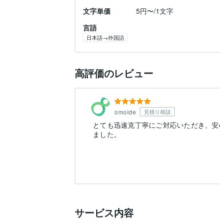
文字単価
5円〜/1文字
言語
日本語→外国語
高評価のレビュー
omoide
見積り相談
とても迅速克丁寧にご対応いただき、安
ました。
サービス内容