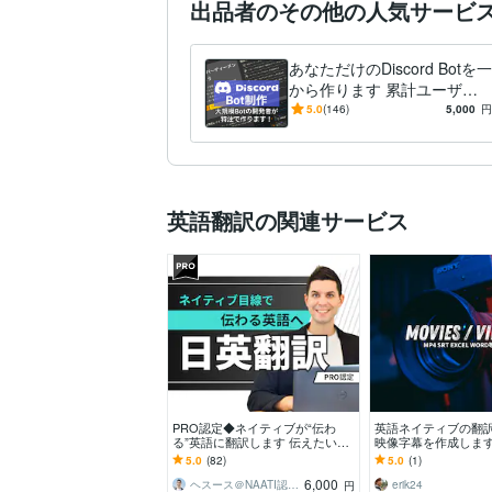
出品者のその他の人気サービ
あなただけのDiscord Botを一
から作ります 累計ユーザー
数4万人超の認証済Bot開発者
5.0
(146)
5,000
円
がご要望に応えます
英語翻訳の関連サービス
PRO認定◆ネイティブが“伝わ
英語ネイティブの翻
る”英語に翻訳します 伝えたいニ
映像字幕を作成します
ュアンスを、“違和感ゼロ”の英語
業・官公庁・万博関連
5.0
(82)
5.0
(1)
で。
uTube等 実績多数
6,000
ヘスース＠NAATI認定翻訳者
erik24
円