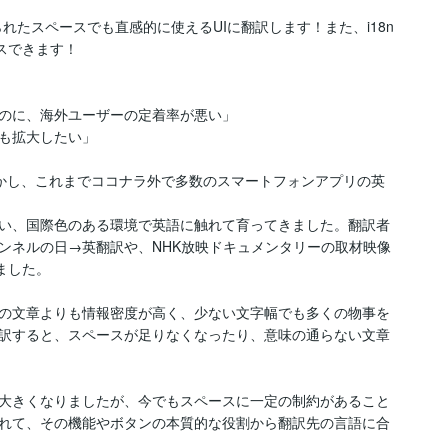
れたスペースでも直感的に使えるUIに翻訳します！また、i18n
スできます！

のに、海外ユーザーの定着率が悪い」

も拡大したい」

活かし、これまでココナラ外で多数のスマートフォンアプリの英
い、国際色のある環境で英語に触れて育ってきました。翻訳者
チャンネルの日→英翻訳や、NHK放映ドキュメンタリーの取材映像
した。

の文章よりも情報密度が高く、少ない文字幅でも多くの物事を
訳すると、スペースが足りなくなったり、意味の通らない文章
大きくなりましたが、今でもスペースに一定の制約があること
れて、その機能やボタンの本質的な役割から翻訳先の言語に合