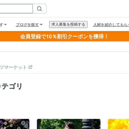
会員登録で10％割引クーポンを獲得！
ツマーケット
カテゴリ