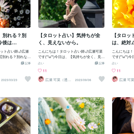
】別れる？別
【タロット占い】気持ちが全
【タロッ
今後は…
く、見えないから。
は、絶対
ット占い師🌙広瀬
こんにちは！タロット占い師🌙広瀬可菜
こんにちは！
日は【別れる？別れな
です(*'ω'*)今日は、【気持ちが全く、見え
です(*'ω'
ワンコイン♡あなた
ないから。/あなたに向ける正直な気持
ムリだから。
記事
占い
記事
占い
けします✨【別れ
ち】を占いました✨【気持ちが全く、見
ち】を占いま
11
11
今後は…/ワンコイ
えないから。/あなたに向ける正直な気持
対ムリだから
来】どんな結果が
ち】☆現在彼も○○さんの気持ちが見えな
持ち】☆現在
広瀬 可菜（透視
広瀬 可
2023/03/23
2023/09/06
タロット⭐占い
タロット
静に受け止めてく
くて、不安を感じてました。〇〇さんは
気持ちを持つ
師）
師）
る結果になっても、別れ
普段から、彼に気持ちを出してくれてい
う、相手を動
お互いの気持ちを
ると思います。現在の彼が不安になって
ば、制御して
の意見をしっかり
いるのは、「今」の〇〇さんの気持ちが
ちを見ると、
まま終わることはあ
見えないから。彼が知りたいのは「今」
彼の視界を邪
意図があり、○○さ
の〇〇さん気持ち。過去の2人のやりとり
ります。○○
をつくりましょう。
で、自分達の関係はいきなり終わってし
うとしないの
っかり持っておく
まったのでは？と不安を感じてました。
る、見つける
にしっかり耳を傾
良い感じに進展してると、進んでいたと
雲に進んで成
応の同意をしまし
思ったのに、突然、ぽんっと優雅な空間
ん。2人の進