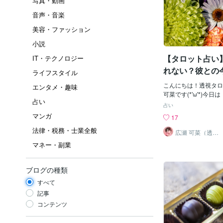
写真・動画
音声・音楽
美容・ファッション
小説
【タロット占い
IT・テクノロジー
れない？彼との
ライフスタイル
こんにちは！透視タロ
エンタメ・趣味
可菜です(*'ω'*)今
占い
い？彼との今後は…/
占い
と彼の近未来】をお届
マンガ
17
る？別れない？彼との
法律・税務・士業全般
ン♡あなたと彼の近未
広瀬 可菜（透視
タロット⭐占い
出ても、落ち着いて冷
マネー・副業
師）
ださい(*'ω'*)別れ
ない結果になっても、
しっかり伝えて、相手
ブログの種類
聞くこと。2人がこの
すべて
りません。彼には彼の
んには○○さんの意図
記事
自分の意見と考えをし
コンテンツ
こと。彼の意見と考え
けること。その場で一