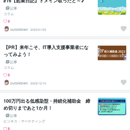
#16【起業日記】ドメイン取ったど～♪
記事
コラム
8
purpletown
2023/01/05
【PR】来年こそ、IT導入支援事業者にな
ってみよう！
記事
コラム
8
purpletown
2022/12/15
100万円出る低感染型・持続化補助金 締
め切りまであと1か月！
記事
ビジネス・マーケティング
8