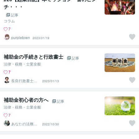
チ・・・
記事
コラム
7
purpletown
2023/01/19
補助金の手続きと行政書士
記事
法律・税務・士業全般
7
長良行政書士事
2023/01/13
務所
補助金初心者の方へ
記事
法律・税務・士業全般
7
あなたの法務秘
2022/10/30
書 Moe