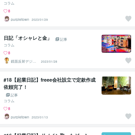
コラム
8
purpletown
2023/01/29
日記「オシャレと金」
記事
コラム
8
鏡面反射デジタ
2023/01/28
ルアート製作所
（鈴木穣）
#18【起業日記】freee会社設立で定款作成
依頼完了！
記事
コラム
8
purpletown
2023/01/13