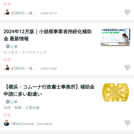
7
全国対応｜補助
2024/12/14
金コンシェルジ
ュ練馬
2024年12月版｜小規模事業者持続化補助
金 最新情報
記事
ビジネス・マーケティング
7
全国対応｜補助
2024/12/02
金コンシェルジ
ュ練馬
【横浜・コムーナ行政書士事務所】補助金
申請に多い勘違い
記事
法律・税務・士業全般
7
OfficeComuna
2024/08/30