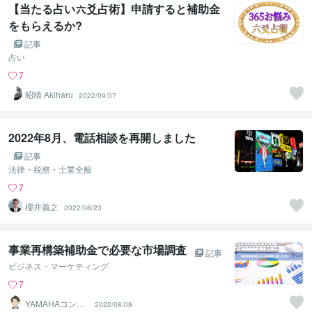
【当たる占い六爻占術】申請すると補助金
をもらえるか?
記事
占い
7
昭晴 Akiharu
2022/09/07
2022年8月、電話相談を再開しました
記事
法律・税務・士業全般
7
櫻井義之
2022/08/23
事業再構築補助金で必要な市場調査
記事
ビジネス・マーケティング
7
YAMAHAコンサ
2022/08/08
ルティング