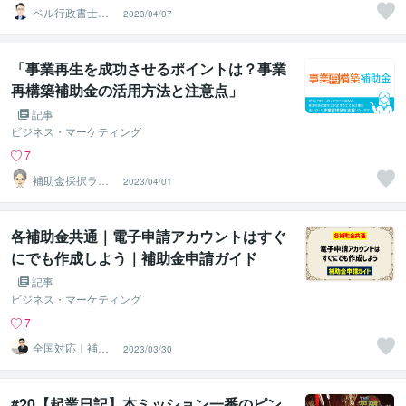
ベル行政書士事
2023/04/07
務所＠鹿のいる
県の代書屋
「事業再生を成功させるポイントは？事業
再構築補助金の活用方法と注意点」
記事
ビジネス・マーケティング
7
補助金採択ラボ
2023/04/01
【事業計画書販
売】
各補助金共通｜電子申請アカウントはすぐ
にでも作成しよう｜補助金申請ガイド
記事
ビジネス・マーケティング
7
全国対応｜補助
2023/03/30
金コンシェルジ
ュ練馬
#20【起業日記】本ミッション一番のピン