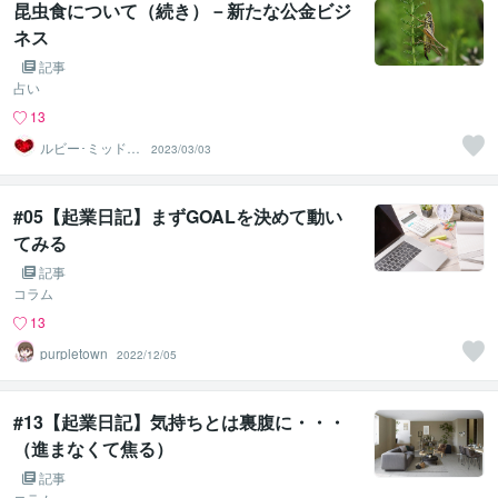
昆虫食について（続き）－新たな公金ビジ
ネス
記事
占い
13
ルビー･ミッドナ
2023/03/03
イト
#05【起業日記】まずGOALを決めて動い
てみる
記事
コラム
13
purpletown
2022/12/05
#13【起業日記】気持ちとは裏腹に・・・
（進まなくて焦る）
記事