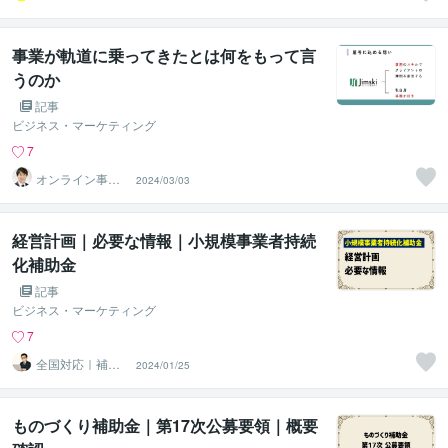
与✅
事業が軌道に乗ってきたとは何をもって言
うのか
記事
ビジネス・マーケティング
7
オンライン事務
2024/03/03
代行ジムスキ_和
田博
経営計画｜必要な情報｜小規模事業者持続
化補助金
記事
ビジネス・マーケティング
7
全国対応｜補助
2024/01/25
金コンシェルジ
ュ練馬
ものづくり補助金｜第17次公募要領｜概要