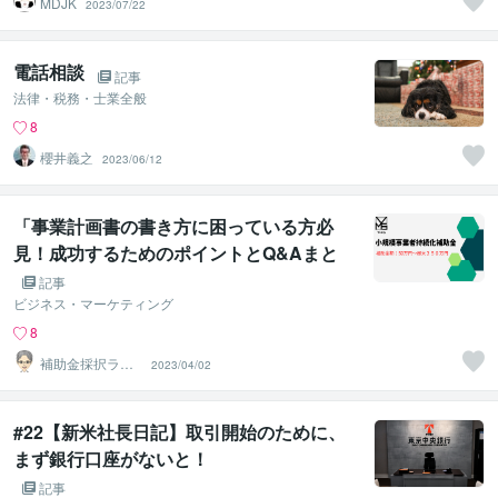
MDJK
2023/07/22
電話相談
記事
法律・税務・士業全般
8
櫻井義之
2023/06/12
「事業計画書の書き方に困っている方必
見！成功するためのポイントとQ&Aまと
め」
記事
ビジネス・マーケティング
8
補助金採択ラボ
2023/04/02
【事業計画書販
売】
#22【新米社長日記】取引開始のために、
まず銀行口座がないと！
記事