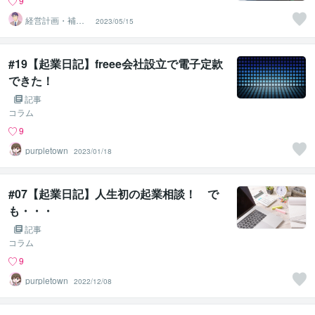
9
経営計画・補助
2023/05/15
金相談所
#19【起業日記】freee会社設立で電子定款
できた！
記事
コラム
9
purpletown
2023/01/18
#07【起業日記】人生初の起業相談！ で
も・・・
記事
コラム
9
purpletown
2022/12/08