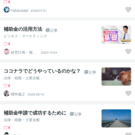
8
nabausagi
2026/07/21
補助金の活用方法
記事
ビジネス・マーケティング
8
経営計画・補助
2023/10/24
金相談所
ココナラでどうやっているのかな？
記事
法律・税務・士業全般
8
櫻井義之
2023/08/19
補助金申請で成功するために
記事
法律・税務・士業全般
8