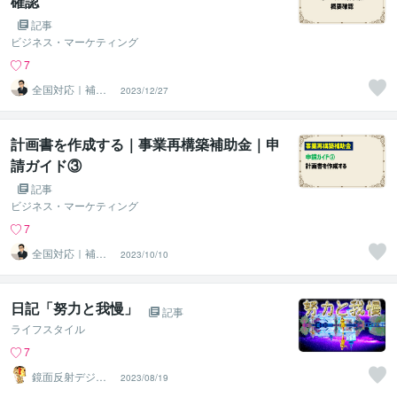
確認
記事
ビジネス・マーケティング
7
全国対応｜補助
2023/12/27
金コンシェルジ
ュ練馬
計画書を作成する｜事業再構築補助金｜申
請ガイド③
記事
ビジネス・マーケティング
7
全国対応｜補助
2023/10/10
金コンシェルジ
ュ練馬
日記「努力と我慢」
記事
ライフスタイル
7
鏡面反射デジタ
2023/08/19
ルアート製作所