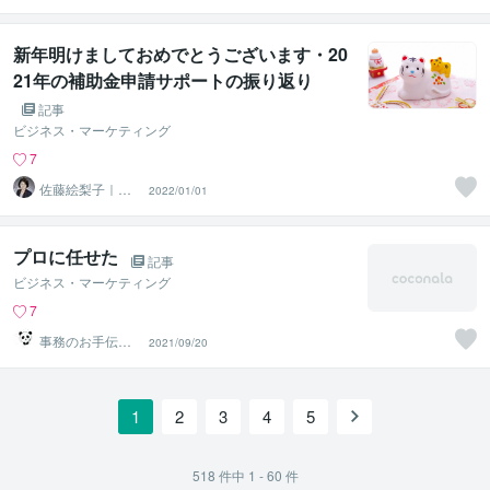
新年明けましておめでとうございます・20
21年の補助金申請サポートの振り返り
記事
ビジネス・マーケティング
7
佐藤絵梨子｜審
2022/01/01
査突破の専門家
プロに任せた
記事
ビジネス・マーケティング
7
事務のお手伝い
2021/09/20
さん
1
2
3
4
5
518
件中
1 - 60
件