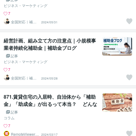
ビジネス・マーケティング
7
全国対応｜補助
2024/05/31
金コンシェルジ
ュ練馬
経営計画、組み立て方の注意点｜小規模事
業者持続化補助金｜補助金ブログ
記事
ビジネス・マーケティング
7
全国対応｜補助
2024/05/28
金コンシェルジ
ュ練馬
871.賃貸住宅の入居時、自治体から「補助
金」「助成金」が出るって本当？ どんな
人が対象？ 不動産鑑定士に聞く
記事
コラム
7
RemoteViewer導
2024/03/17