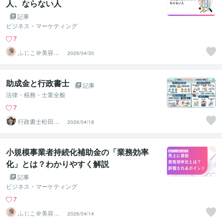
人、ならない人
記事
ビジネス・マーケティング
7
ふじこ＠美容サ
2026/04/30
ロン補助金テン
プレ
助成金と行政書士
記事
法律・税務・士業全般
7
行政書士松田実
2026/04/18
事務所
小規模事業者持続化補助金の「業務効率
化」とは？わかりやすく解説
記事
ビジネス・マーケティング
7
ふじこ＠美容サ
2026/04/14
ロン補助金テン