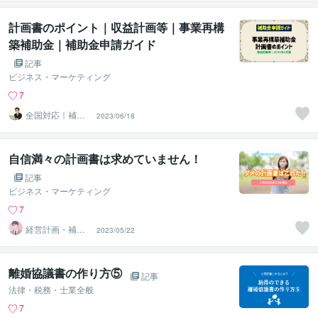
（鈴木穣）
計画書のポイント｜収益計画等｜事業再構
築補助金｜補助金申請ガイド
記事
ビジネス・マーケティング
7
全国対応｜補助
2023/06/18
金コンシェルジ
ュ練馬
自信満々の計画書は求めていません！
記事
ビジネス・マーケティング
7
経営計画・補助
2023/05/22
金相談所
離婚協議書の作り方⑤
記事
法律・税務・士業全般
7