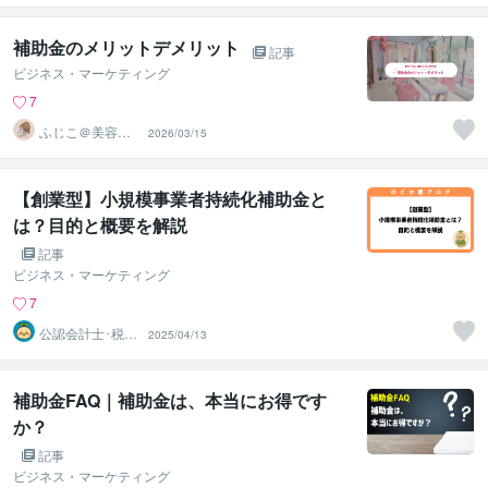
プレ
補助金のメリットデメリット
記事
ビジネス・マーケティング
7
ふじこ＠美容サ
2026/03/15
ロン補助金テン
プレ
【創業型】小規模事業者持続化補助金と
は？目的と概要を解説
記事
ビジネス・マーケティング
7
公認会計士･税理
2025/04/13
士･行政書士 の
どか屋
補助金FAQ｜補助金は、本当にお得です
か？
記事
ビジネス・マーケティング