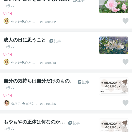
コラム
14
やまだ☘️心と頭
2025/05/22
がスッキリ整う
サロン
成人の日に思うこと
記事
コラム
14
やまだ☘️心と頭
2025/01/13
がスッキリ整う
サロン
自分の気持ちは自分だけのもの。
記事
コラム
14
ゆさこ ☘ 心和ら
2024/03/25
ぐ拠り所
もやもやの正体は何なのか…
記事
コラム