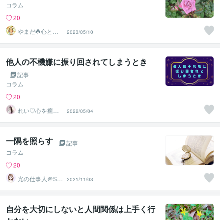
コラム
20
やまだ☘️心と頭
2023/05/10
がスッキリ整う
サロン
他人の不機嫌に振り回されてしまうとき
記事
コラム
20
れい♡心を癒し
2022/05/04
笑顔へ
一隅を照らす
記事
コラム
20
光の仕事人＠SA
2021/11/03
CHIKO
自分を大切にしないと人間関係は上手く行