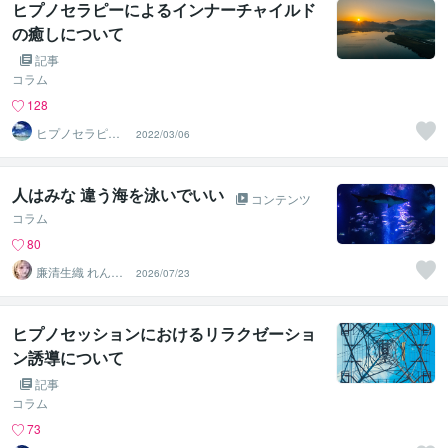
ヒプノセラピーによるインナーチャイルド
の癒しについて
記事
コラム
128
ヒプノセラピス
2022/03/06
トはつか（ＨＣ
ＲＯＯＭ）
人はみな 違う海を泳いでいい
コンテンツ
コラム
80
廉清生織 れんせ
2026/07/23
い さき
ヒプノセッションにおけるリラクゼーショ
ン誘導について
記事
コラム
73