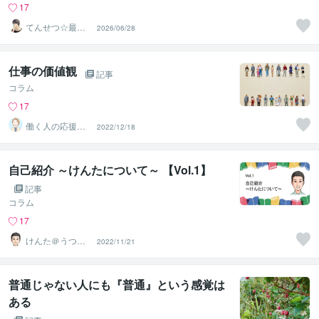
17
てんせつ☆最適
2026/06/28
ライフをサポー
トする
仕事の価値観
記事
コラム
17
働く人の応援団
2022/12/18
Michiko：みちこ
さん
自己紹介 ～けんたについて～ 【Vol.1】
記事
コラム
17
けんた＠うつを
2022/11/21
克服した現役課
長
普通じゃない人にも『普通』という感覚は
ある