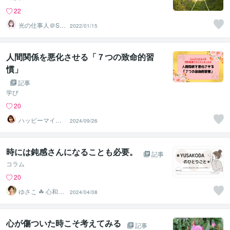
22
光の仕事人＠SA
2022/01/15
CHIKO
人間関係を悪化させる「７つの致命的習
慣」
記事
学び
20
ハッピーマイン
2024/09/26
ド潜在意識セラ
ピストあこみ
時には鈍感さんになることも必要。
記事
コラム
20
ゆさこ ☘ 心和ら
2024/04/08
ぐ拠り所
心が傷ついた時こそ考えてみる
記事