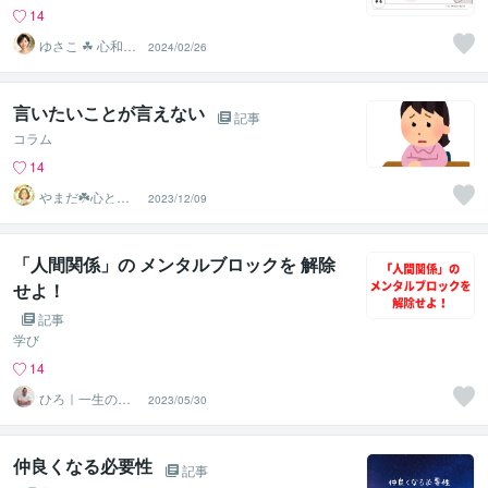
14
ゆさこ ☘ 心和ら
2024/02/26
ぐ拠り所
言いたいことが言えない
記事
コラム
14
やまだ☘️心と頭
2023/12/09
がスッキリ整う
サロン
「人間関係」の メンタルブロックを 解除
せよ！
記事
学び
14
ひろ｜一生の自
2023/05/30
信を育てる心理
学の専門家
仲良くなる必要性
記事