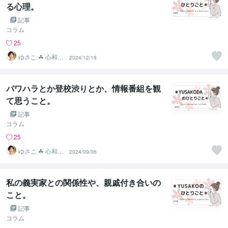
る心理。
記事
コラム
25
ゆさこ ☘ 心和ら
2024/12/19
ぐ拠り所
パワハラとか登校渋りとか、情報番組を観
て思うこと。
記事
コラム
25
ゆさこ ☘ 心和ら
2024/09/06
ぐ拠り所
私の義実家との関係性や、親戚付き合いの
こと。
記事
コラム