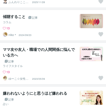
ふんわりこころ
2025/11/28
サポート☘️みち
まさ
傾聴すること
記事
コラム
13
niko＊
2024/09/23
ママ友や友人・職場での人間関係に悩んで
いる方へ
記事
ライフスタイル
13
ゆーこ☆女性向
2023/05/09
け共感セールス
ライター
嫌われないようにと思うほど嫌われる
記事
占い