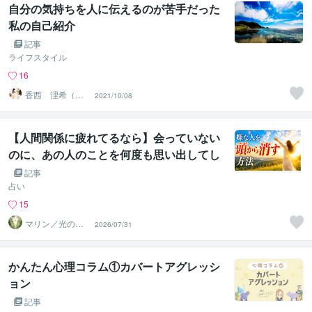
自分の気持ちを人に伝えるのが苦手だった
私の自己紹介
記事
ライフスタイル
16
香西 浬希（こ
2021/10/08
うざい りの）
カウンセラー
【人間関係に疲れてるなら】会っていない
のに、あの人のことを何度も思い出してし
まう。
記事
占い
15
マリン／光のカ
2026/07/31
ウンセラー
かんたん心理コラム①カバートアグレッシ
ョン
記事