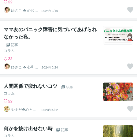
22
ゆさこ ☘ 心和ら
2024/12/16
ぐ拠り所
ママ友のパニック障害に気づいてあげられ
なかった私。
記事
コラム
22
ゆさこ ☘ 心和ら
2024/10/24
ぐ拠り所
人間関係で疲れないコツ
記事
コラム
22
やまだ☘️心と頭
2023/04/22
がスッキリ整う
サロン
何かを抜け出せない時
記事
コラム