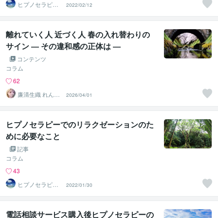
ヒプノセラピス
2022/02/12
トはつか（ＨＣ
ＲＯＯＭ）
離れていく人 近づく人 春の入れ替わりの
サイン ― その違和感の正体は ―
コンテンツ
コラム
62
廉清生織 れんせ
2026/04/01
い さき
ヒプノセラピーでのリラクゼーションのた
めに必要なこと
記事
コラム
43
ヒプノセラピス
2022/01/30
トはつか（ＨＣ
ＲＯＯＭ）
電話相談サービス購入後ヒプノセラピーの