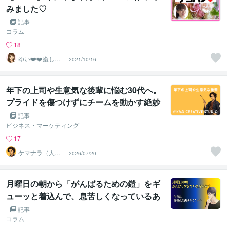
みました♡
記事
コラム
18
ゆい❤️❤️癒しの
2021/10/16
心友
年下の上司や生意気な後輩に悩む30代へ。
プライドを傷つけずにチームを動かす絶妙
な距離感
記事
ビジネス・マーケティング
17
ケマナラ（人
2026/07/20
事・採用コンサ
ルタント）
月曜日の朝から「がんばるための鎧」をギ
ューッと着込んで、息苦しくなっているあ
なたへ
記事
コラム