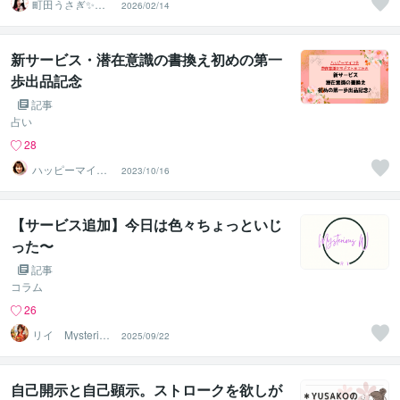
町田うさぎ✨閃
2026/02/14
光の幸せ届け人
♡怪談師⛩️
新サービス・潜在意識の書換え初めの第一
歩出品記念
記事
占い
28
ハッピーマイン
2023/10/16
ド潜在意識セラ
ピストあこみ
【サービス追加】今日は色々ちょっといじ
った〜
記事
コラム
26
リイ Mysteriou
2025/09/22
s W
自己開示と自己顕示。ストロークを欲しが