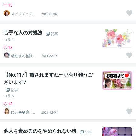
13
スピリチュアル
2023/05/02
セラピスト Yuk
i
苦手な人の対処法
記事
コラム
13
繊細さん相談室
2022/06/15
☘️野崎真礼（ま
ひろ）
【No.117】癒されますね〜♡有り難うご
ざいます♪
記事
コラム
13
ゆい❤️❤️癒しの
2021/12/04
心友
他人を責めるのをやめられない時
記事