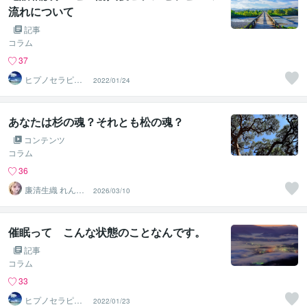
流れについて
記事
コラム
37
ヒプノセラピス
2022/01/24
トはつか（ＨＣ
ＲＯＯＭ）
あなたは杉の魂？それとも松の魂？
コンテンツ
コラム
36
廉清生織 れんせ
2026/03/10
い さき
催眠って こんな状態のことなんです。
記事
コラム
33
ヒプノセラピス
2022/01/23