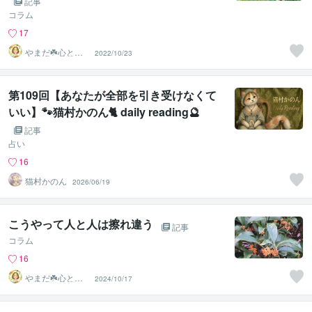
記事
コラム
17
やまだ☘️心と頭
2022/10/23
がスッキリ整う
サロン
第109回【あなたが全部を引き受けなくて
いい】🐾猫村かのん🐈 daily reading🔮
記事
占い
16
猫村かのん
2026/06/19
こうやって人と人は擦れ違う
記事
コラム
16
やまだ☘️心と頭
2024/10/17
がスッキリ整う
サロン