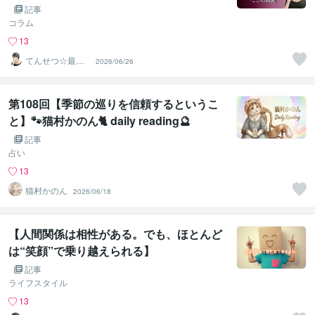
体は？
記事
コラム
13
てんせつ☆最適
2026/06/26
ライフをサポー
トする
第108回【季節の巡りを信頼するというこ
と】🐾猫村かのん🐈 daily reading🔮
記事
占い
13
猫村かのん
2026/06/18
【人間関係は相性がある。でも、ほとんど
は“笑顔”で乗り越えられる】
記事
ライフスタイル
13