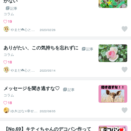
かない
記事
コラム
19
やまだ☘️心と頭
2023/02/26
がスッキリ整う
サロン
ありがたい、この気持ちを忘れずに
記事
コラム
18
やまだ☘️心と頭
2023/05/14
がスッキリ整う
サロン
メッセージを聞き逃すな♡
記事
コラム
18
ゆきはな⭐幸せの
2022/08/05
糸口をみつける
占い師
【No.69】キティちゃんのデコパン作って