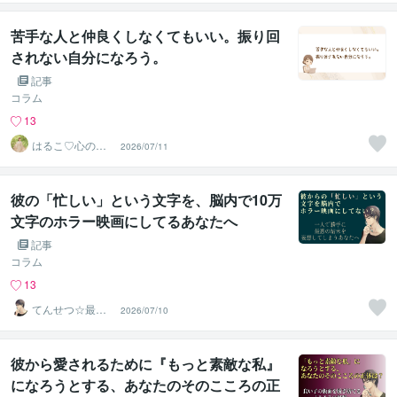
ター
苦手な人と仲良くしなくてもいい。振り回
されない自分になろう。
記事
コラム
13
はるこ♡心の翻
2026/07/11
訳家
彼の「忙しい」という文字を、脳内で10万
文字のホラー映画にしてるあなたへ
記事
コラム
13
てんせつ☆最適
2026/07/10
ライフをサポー
トする
彼から愛されるために『もっと素敵な私』
になろうとする、あなたのそのこころの正