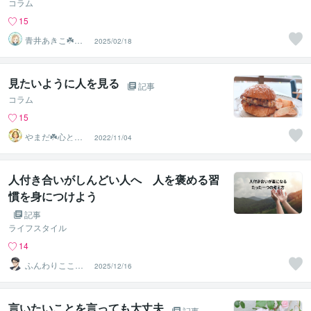
コラム
15
青井あきこ☘️心
2025/02/18
の回復所
見たいように人を見る
記事
コラム
15
やまだ☘️心と頭
2022/11/04
がスッキリ整う
サロン
人付き合いがしんどい人へ 人を褒める習
慣を身につけよう
記事
ライフスタイル
14
ふんわりこころ
2025/12/16
サポート☘️みち
まさ
言いたいことを言っても大丈夫
記事