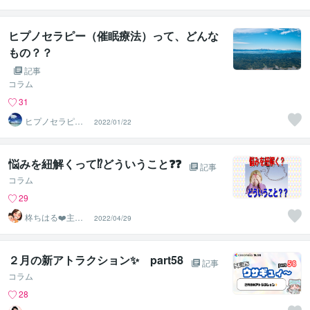
トはつか（ＨＣ
ＲＯＯＭ）
ヒプノセラピー（催眠療法）って、どんな
もの？？
記事
コラム
31
ヒプノセラピス
2022/01/22
トはつか（ＨＣ
ＲＯＯＭ）
悩みを紐解くって⁉️どういうこと❓❓
記事
コラム
29
柊ちはる❤️主婦
2022/04/29
のお悩み相談Ro
om❤️
２月の新アトラクション✨ part58
記事
コラム
28