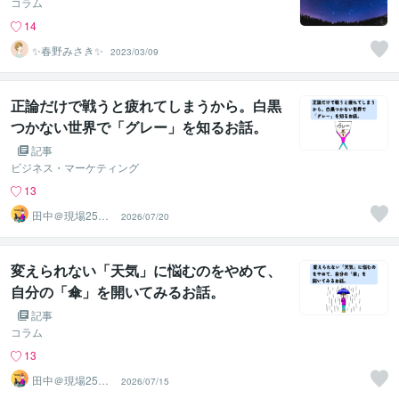
コラム
14
✨春野みさき✨
2023/03/09
正論だけで戦うと疲れてしまうから。白黒
つかない世界で「グレー」を知るお話。
記事
ビジネス・マーケティング
13
田中＠現場25年
2026/07/20
の伴走ディレク
ター
変えられない「天気」に悩むのをやめて、
自分の「傘」を開いてみるお話。
記事
コラム
13
田中＠現場25年
2026/07/15
の伴走ディレク