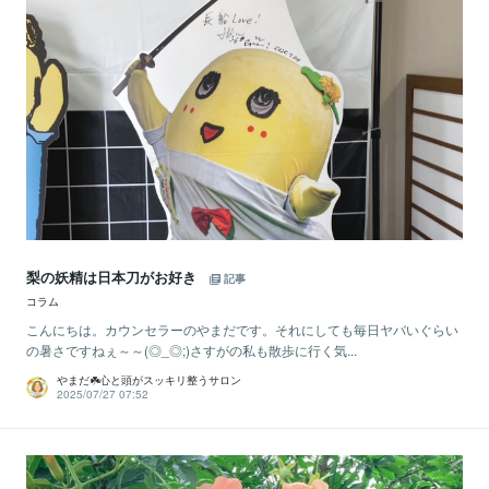
梨の妖精は日本刀がお好き
記事
コラム
こんにちは。カウンセラーのやまだです。それにしても毎日ヤバいぐらい
の暑さですねぇ～～(◎_◎;)さすがの私も散歩に行く気...
やまだ☘️心と頭がスッキリ整うサロン
2025/07/27 07:52