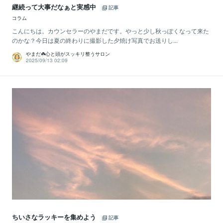
継続って大事だなぁと実感中
記事
コラム
こんにちは。カウンセラーのやまだです。やっと少し秋っぽくなって来た
のかな？今日は夏の終わりに撮影した夕焼け写真でお送りし...
やまだ☘️心と頭がスッキリ整うサロン
2025/09/13 02:09
ちいさなラッキーを集めよう
記事