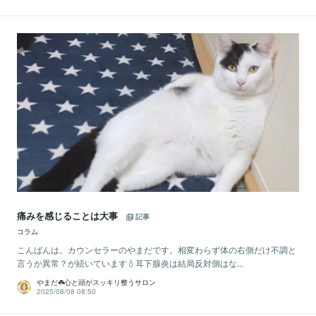
痛みを感じることは大事
記事
コラム
こんばんは。カウンセラーのやまだです。相変わらず体の右側だけ不調と
言うか異常？が続いています💧耳下腺炎は結局反対側はな...
やまだ☘️心と頭がスッキリ整うサロン
2025/08/08 08:50