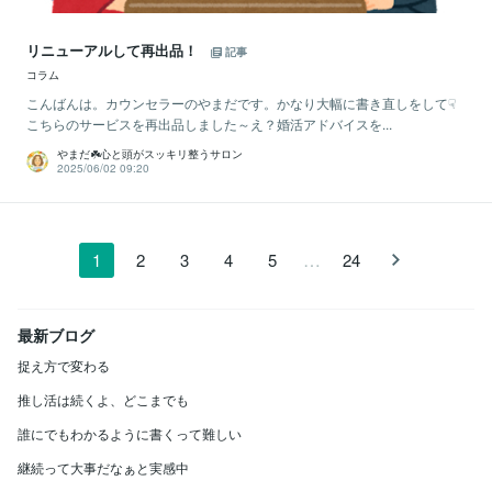
リニューアルして再出品！
記事
コラム
こんばんは。カウンセラーのやまだです。かなり大幅に書き直しをして☟
こちらのサービスを再出品しました～え？婚活アドバイスを...
やまだ☘️心と頭がスッキリ整うサロン
2025/06/02 09:20
…
1
2
3
4
5
24
最新ブログ
捉え方で変わる
推し活は続くよ、どこまでも
誰にでもわかるように書くって難しい
継続って大事だなぁと実感中