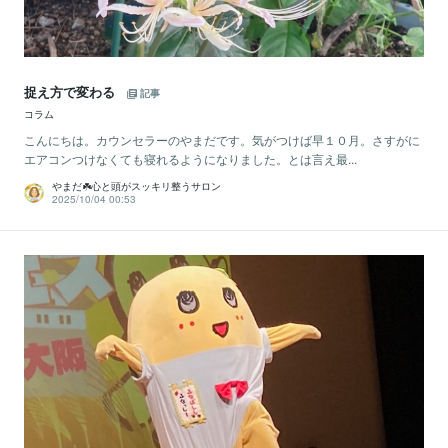
捉え方で変わる
記事
コラム
こんにちは。カウンセラーのやまだです。気がつけば早１０月。さすがに
エアコンつけなくても寝れるようになりました。とは言え最...
やまだ☘️心と頭がスッキリ整うサロン
2025/10/04 00:53