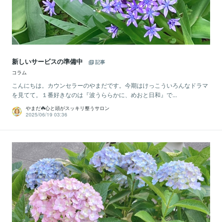
新しいサービスの準備中
記事
コラム
こんにちは。カウンセラーのやまだです。今期はけっこういろんなドラマ
を見てて。１番好きなのは『波うららかに、めおと日和』で...
やまだ☘️心と頭がスッキリ整うサロン
2025/06/19 03:36