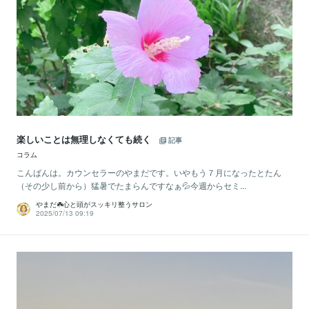
楽しいことは無理しなくても続く
記事
コラム
こんばんは。カウンセラーのやまだです。いやもう７月になったとたん
（その少し前から）猛暑でたまらんですなぁ💦今週からセミ...
やまだ☘️心と頭がスッキリ整うサロン
2025/07/13 09:19