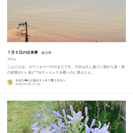
７月５日の出来事
記事
コラム
こんにちは。カウンセラーのやまだです。今日は久し振りに朝から首・肩
の状態がいい私(*^^)vマットレスを硬いのに替えたん...
やまだ☘️心と頭がスッキリ整うサロン
2025/07/06 07:29