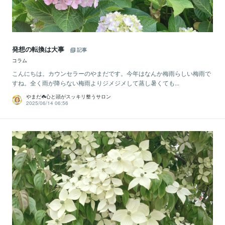
発想の転換は大事
記事
コラム
こんにちは。カウンセラーのやまだです。今年はなんか梅雨らしい梅雨で
すね。全く雨が降らない梅雨よりジメジメして蒸し暑くても...
やまだ☘️心と頭がスッキリ整うサロン
2025/06/14 06:56