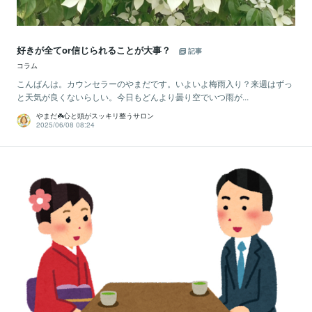
好きが全てor信じられることが大事？
記事
コラム
こんばんは。カウンセラーのやまだです。いよいよ梅雨入り？来週はずっ
と天気が良くないらしい。今日もどんより曇り空でいつ雨が...
やまだ☘️心と頭がスッキリ整うサロン
2025/06/08 08:24