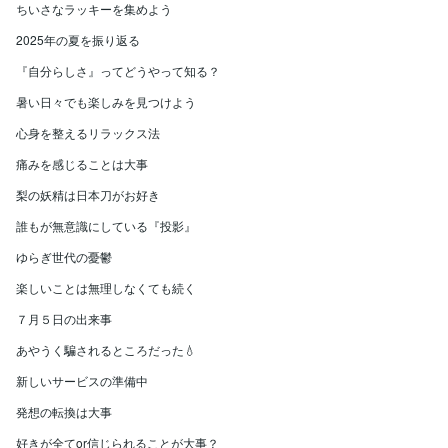
ちいさなラッキーを集めよう
2025年の夏を振り返る
『自分らしさ』ってどうやって知る？
暑い日々でも楽しみを見つけよう
心身を整えるリラックス法
痛みを感じることは大事
梨の妖精は日本刀がお好き
誰もが無意識にしている『投影』
ゆらぎ世代の憂鬱
楽しいことは無理しなくても続く
７月５日の出来事
あやうく騙されるところだった💧
新しいサービスの準備中
発想の転換は大事
好きが全てor信じられることが大事？