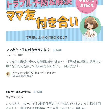
ママ友と上手に付き合うには？
記事
エンタメ・趣味
ママ友との関係が辛い...幼稚園の送り迎えや、行事の時に偶然、隣同士の
席になった何を話して良いか分からないし、自分だけ１...
ゆーこ☆女性向け共感セールスライター
2023/06/06 05:27
何だか疲れた時は
記事
ライフスタイル
こんにちわ、ゆーこです♪最近仕事のことで悩んでいるというご相談を頂
きました。職場での人間関係って気を遣いますよね。毎日顔...