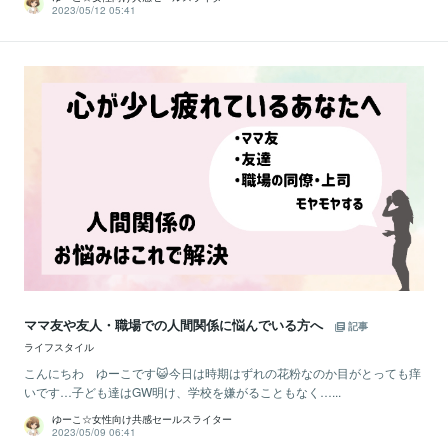
2023/05/12 05:41
ママ友や友人・職場での人間関係に悩んでいる方へ
記事
ライフスタイル
こんにちわ ゆーこです😺今日は時期はずれの花粉なのか目がとっても痒
いです…子ども達はGW明け、学校を嫌がることもなく…...
ゆーこ☆女性向け共感セールスライター
2023/05/09 06:41