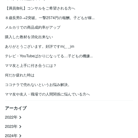
【満員御礼】コンサルをご希望される方へ
８歳長男0→2突破。一撃2574円の報酬。子どもが稼...
メルカリでの商品成約率がアップ
購入した教材を消化出来ない
ありがとうございます。好評ですm(_ _)m
テレビ・YouTubeばかりになってる…子どもの機嫌...
ママ友と上手に付き合うには？
何だか疲れた時は
ココナラで売れないというお悩み解決。
ママ友や友人・職場での人間関係に悩んでいる方へ
アーカイブ
2022年
2023年
2024年