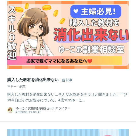
購入した教材を消化出来ない
記事
マネー・副業
購入した教材を消化出来ない…そんなお悩みをチラリと聞きました| ˙꒳ ˙)ﾁ
ﾗﾘ今日はそのお悩みについて、4児ママゆーこ...
ゆーこ☆女性向け共感セールスライター
2023/06/19 00:45