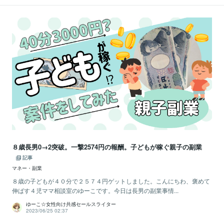
８歳長男0→2突破。一撃2574円の報酬。子どもが稼ぐ親子の副業
記事
マネー・副業
８歳の子どもが４０分で２５７４円ゲットしました。こんにちわ、褒めて
伸ばす４児ママ相談室のゆーこです。今日は長男の副業事情...
ゆーこ☆女性向け共感セールスライター
2023/06/25 02:37