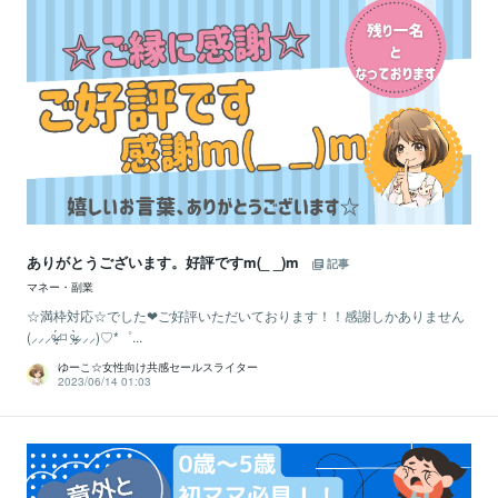
ありがとうございます。好評ですm(_ _)m
記事
マネー・副業
☆満枠対応☆でした❤ご好評いただいております！！感謝しかありません
(⸝⸝⸝ᵒ̴̶̷̥́ ⌑ ᵒ̴̶̷̣̥̀⸝⸝⸝)♡*゜...
ゆーこ☆女性向け共感セールスライター
2023/06/14 01:03