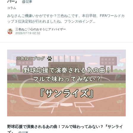
バー』
記事
コラム
みなさんご機嫌いかがですか？三色ねこです。本日早朝、FIFAワールドカ
ップ３位決定戦が行われましたね。フランスvsイング...
三色ねこ♡心のおそうじアドバイザー
2026/07/19 02:32
野球応援で演奏されるあの曲！フルで味わってみない？『サンライ
ズ』
記事