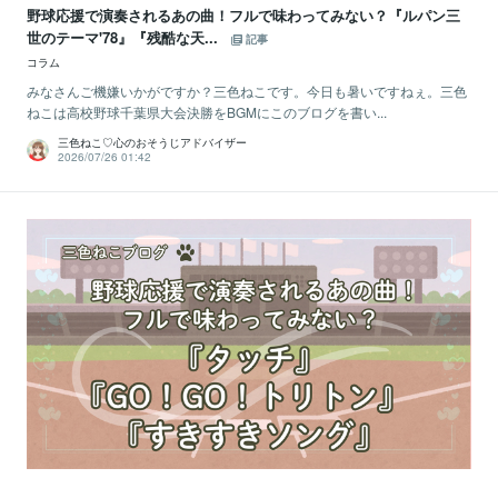
野球応援で演奏されるあの曲！フルで味わってみない？『ルパン三
世のテーマ'78』『残酷な天...
記事
コラム
みなさんご機嫌いかがですか？三色ねこです。今日も暑いですねぇ。三色
ねこは高校野球千葉県大会決勝をBGMにこのブログを書い...
三色ねこ♡心のおそうじアドバイザー
2026/07/26 01:42