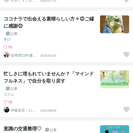
たか／メンタル
2025/07/13
パートナー
ココナラで出会える素晴らしい方々😊ご縁
に感謝😊
記事
学び
10
指導歴23年優華
2025/05/20
ゆか先生 グレ
ード対応可
忙しさに埋もれていませんか？「マインド
フルネス」で自分を取り戻す
記事
コラム
10
伊藤真吾｜心理
2024/08/29
カウンセラー
意識の交通整理♡
記事