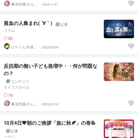
廉清生織 れんせ
2024/11/21
い さき
貧血の人集まれ( ´∀｀)
記事
コラム
20
けーくん＠感情
2022/03/29
に寄り添う傾聴
人「K」
反抗期の無い子ども急増中・・何が問題な
の？
コンテンツ
ライフスタイル
19
廉清生織 れんせ
2025/03/16
い さき
10月4日💖朝のご挨拶「急に秋🍂」の巻📝
記事
コラム