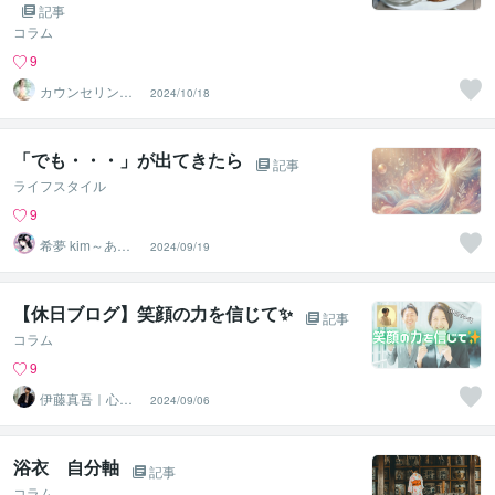
記事
コラム
9
カウンセリング
2024/10/18
カフェ❤️Jasmin
e
「でも・・・」が出てきたら
記事
ライフスタイル
9
希夢 kim～あな
2024/09/19
たに寄り添う癒
し人～
【休日ブログ】笑顔の力を信じて✨
記事
コラム
9
伊藤真吾｜心理
2024/09/06
カウンセラー
浴衣 自分軸
記事
コラム