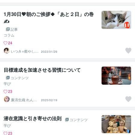
1月30日💖朝のご挨拶🍀「あと２日」の巻
✍️
記事
コラム
24
いつき⭐️癒やし声
2023/01/29
のお話相手
目標達成を加速させる習慣について
コンテンツ
学び
23
廉清生織 れんせ
2025/02/19
い さき
潜在意識と引き寄せの法則
コンテンツ
学び
23