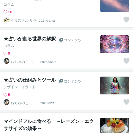
コラム
10
クリスタル サラ
2021/02/12
★占いが創る世界の解釈
コンテンツ
コラム
9
おちゃのこ（御
2025/06/05
茶乃子祭々）
★占いの仕組みとツール
コンテンツ
デザイン・イラスト
9
おちゃのこ（御
2025/02/10
茶乃子祭々）
マインドフルに食べる ～レーズン・エク
ササイズの効果～