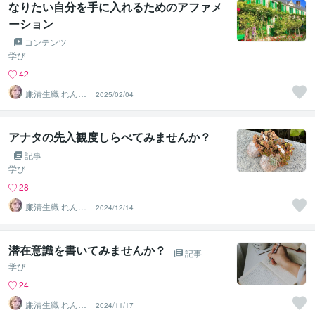
なりたい自分を手に入れるためのアファメ
ーション
コンテンツ
学び
42
廉清生織 れんせ
2025/02/04
い さき
アナタの先入観度しらべてみませんか？
記事
学び
28
廉清生織 れんせ
2024/12/14
い さき
潜在意識を書いてみませんか？
記事
学び
24
廉清生織 れんせ
2024/11/17
い さき