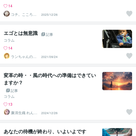
14
コチ。こころの
2025/12/26
庭
エゴとは無意識
記事
コラム
14
ランちゃんのマ
2021/09/24
マ
変革の時・・風の時代への準備はできてい
ますか？
記事
コラム
13
廉清生織 れんせ
2024/12/26
い さき
あなたの待機が終わり、いよいよです