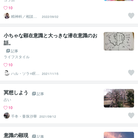
10
精神科／相談員
2022/09/02
＊ 峰川みゆう
小ちゃな顕在意識と大っきな潜在意識のお
話。
記事
ライフスタイル
10
ハル・ソラ⭐️瞑想
2021/11/15
と心の案内人
冥想しよう
記事
占い
10
千冬・曼珠沙華
2021/09/12
意識の顕現
記事