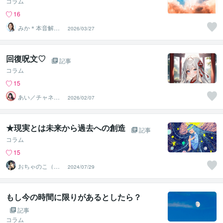
コラム
16
みか＊本音解放
2026/03/27
サポーター
回復呪文♡
記事
コラム
15
あい／チャネリ
2026/02/07
ングアート✨夏S
ALE
★現実とは未来から過去への創造
記事
コラム
15
おちゃのこ（御
2024/07/29
茶乃子祭々）
もし今の時間に限りがあるとしたら？
記事
コラム