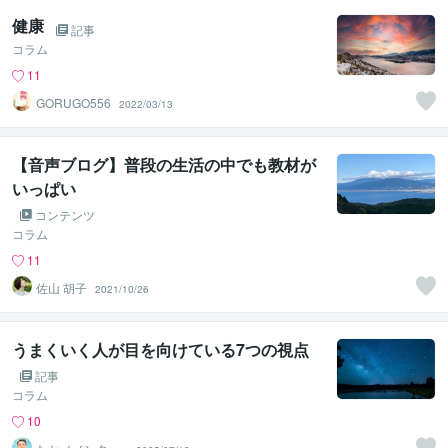
健康
記事
コラム
11
GORUGO556
2022/03/13
【音声ブログ】普段の生活の中でも教材が
いっぱい
コンテンツ
コラム
11
佐山 胡子
2021/10/26
うまくいく人が目を向けている7つの視点
記事
コラム
10