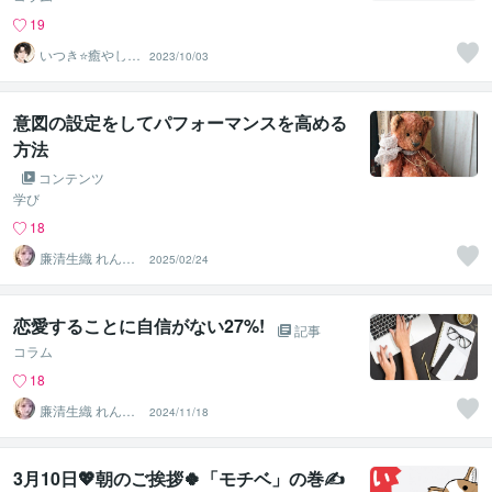
19
いつき⭐️癒やし声
2023/10/03
のお話相手
意図の設定をしてパフォーマンスを高める
方法
コンテンツ
学び
18
廉清生織 れんせ
2025/02/24
い さき
恋愛することに自信がない27%!
記事
コラム
18
廉清生織 れんせ
2024/11/18
い さき
3月10日💖朝のご挨拶🍀「モチベ」の巻✍️