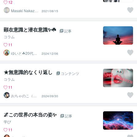
12
Masaki Nakazak
2021/08/15
i
顕在意識と潜在意識✨☘️
記事
コラム
11
ゆいと☘20代✨
2024/12/06
あなたの心の拠
り所✨☘️
★無意識的なくり返し
コンテンツ
コラム
11
おちゃのこ（御
2024/09/30
茶乃子祭々）
🌌この世界の本当の姿✨
記事
学び
11