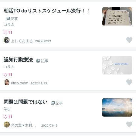
朝活TO doリストスケジュール決行！！
記事
コラム
11
よしくんまる
2022/12/21
認知行動療法
記事
コラム
11
elico room
2022/12/13
問題は問題ではない
記事
学び
11
光の翼✴︎木村心
2022/03/19
美