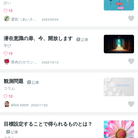
占い
10
愛彩（あいさ）
2023/02/04
♡愛と光の波動
ヒーラー
潜在意識の扉、今、開放します
記事
学び
10
異色のカウンセ
2022/12/13
ラー masakacchi
観測問題
記事
コラム
10
elico room
2022/11/22
目標設定することで得られるものとは？
記事
コラム