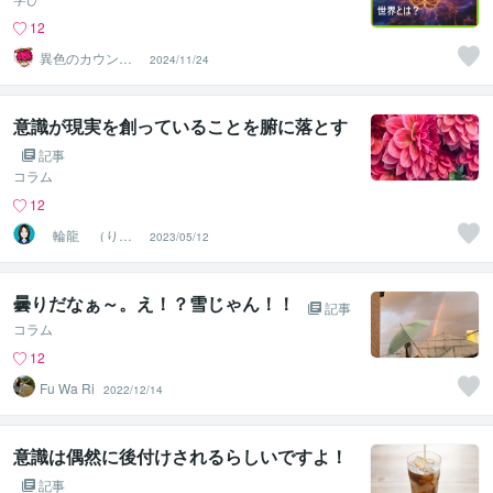
12
異色のカウンセ
2024/11/24
ラー masakacchi
意識が現実を創っていることを腑に落とす
記事
コラム
12
輪龍 （りん
2023/05/12
りゅう）
曇りだなぁ～。え！？雪じゃん！！
記事
コラム
12
Fu Wa Ri
2022/12/14
意識は偶然に後付けされるらしいですよ！
記事