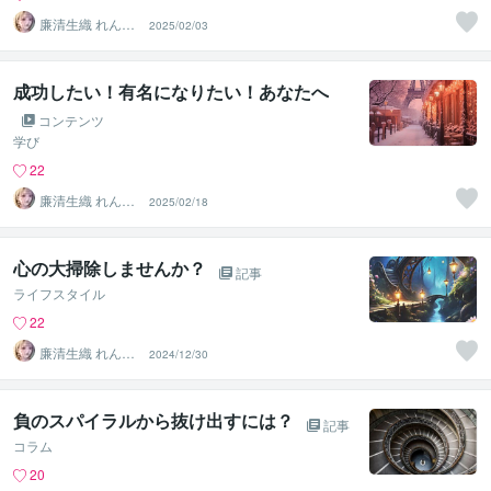
廉清生織 れんせ
2025/02/03
い さき
成功したい！有名になりたい！あなたへ
コンテンツ
学び
22
廉清生織 れんせ
2025/02/18
い さき
心の大掃除しませんか？
記事
ライフスタイル
22
廉清生織 れんせ
2024/12/30
い さき
負のスパイラルから抜け出すには？
記事
コラム
20