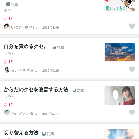
記事
学び
18
いつき⭐️癒やし声
2023/03/09
のお話相手
自分を責めるクセ。
記事
コラム
17
みか＊本音解放
2025/10/29
サポーター
からだのクセを改善する方法
記事
コラム
17
たか／メンタル
2024/12/14
パートナー
切り替える方法
記事