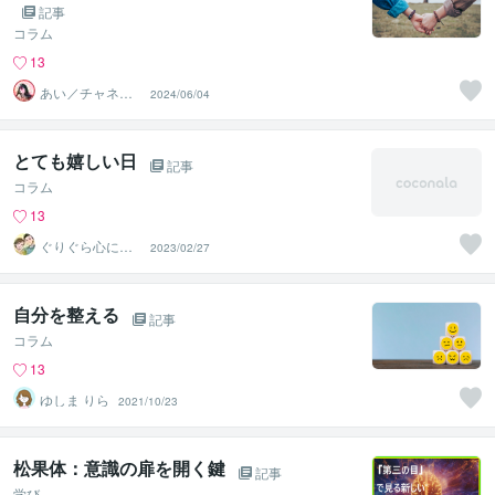
記事
コラム
13
あい／チャネリ
2024/06/04
ングアート✨夏S
ALE
とても嬉しい日
記事
コラム
13
ぐりぐら心に寄
2023/02/27
り添うメンタル
ケアルーム♡
自分を整える
記事
コラム
13
ゆしま りら
2021/10/23
松果体：意識の扉を開く鍵
記事
学び