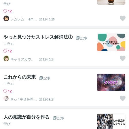
学び
12
レムレム lemle
2022/10/25
m
やっと見つけたストレス解消法①
記事
コラム
12
キャリアカウン
2022/10/21
セラーYoshi
これからの未来
記事
コラム
12
きぃ⭐️幸せを呼び
2022/08/21
込むふわっと女
神⭐️
人の意識が自分を作る
記事
学び