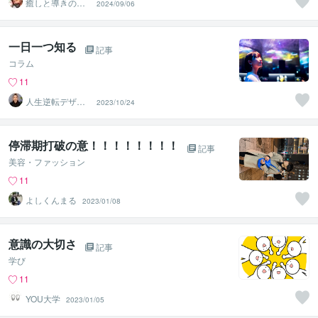
癒しと導きのリ
2024/09/06
シ✨チャンネル
一日一つ知る
記事
コラム
11
人生逆転デザイ
2023/10/24
ナー☆イマノリ
停滞期打破の意！！！！！！！！
記事
美容・ファッション
11
よしくんまる
2023/01/08
意識の大切さ
記事
学び
11
YOU大学
2023/01/05