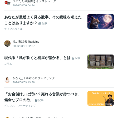
ベアたん＠落書きイラストレーター
呼吸療法認定士
取得年 : 2019年
2026/08/06 04:24
ビジネス・クリエイティブツール
あなたが最近よく見る数字。その意味を考えた
Excel:10年
Numbers:2年
PowerPoint:10年
Word:10年
Google ドキュメント:2年
Pages:2年
ChatGPT:2年
Canva:4年
ことはありますか？
記事
WordPress:1年
Google スプレッドシート:2年
freee:2年
ライフスタイル
Perplexity AI:1年
CapCut:1年
魂の翻訳者 RayMind
その他ツール
2026/08/04 22:27
話し相手・お悩み相談:10年
自己肯定感を育むサポート:10年
得意分野
現代版「風が吹くと桶屋が儲かる」とは
記事
悩み相談・カウンセリング
【お悩み相談・雑談・話し相手】
【恋愛
コラム
相談、恋活】
【仕事・人間関係、転職・退職】
悩み相談
話し相手
雑談
恋愛相談
恋活
学習指導・資格・キャリア相談
【コーチングセッション】
かなえ_丁寧対応カウンセリング
コーチング
教育
2026/08/03 13:38
語学力
「お金儲け」は汚い？売れる営業が持つべき、
英語
日常会話レベル
健全なプロの欲。
記事
ビジネス・マーケティング