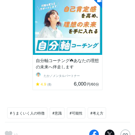
自分軸コーチング☘️あなたの理想
の未来へ伴走します
たか／メンタルパートナー
6,000
4.9
円
/60分
(8)
#うまくいく人の特徴
#意識
#可能性
#考え方
10