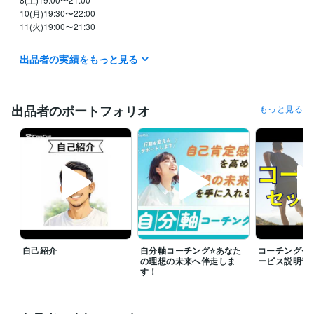
10(月)19:30〜22:00

11(火)19:00〜21:30

※退席中になっているときでも

出品者の実績をもっと見る
　対応可能な時もありますのでその際は

　一度メッセージください

┈┈┈┈┈┈┈┈┈┈┈┈┈┈┈

出品者のポートフォリオ
もっと見る
⭐️7/31(金)ブログ✍️更新しました

『結果が出ない時期にも意味がある』

ぜひ読んでください☘️

┈┈┈┈┈┈┈┈┈┈┈┈┈┈┈

『今すぐ相談可能』になっていれば

　いつでもご購入いただいて大丈夫です

自己紹介
自分軸コーチング⭐️あなた
コーチングセ
☝️ご予約も可能ですのでご相談ください

の理想の未来へ伴走しま
ービス説明音
　メッセージで日程調整したあとに

す！
　予約枠をお作りいたします

サービスについてご質問がございましたら
