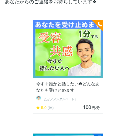
あなたからのご連絡をお待ちしています🍀
今すぐ誰かと話したい☘️どんなあ
なたも受けとめます
たか／メンタルパートナー
100
5.0
円
/分
(94)