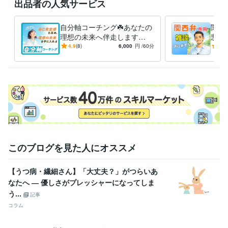
出品者の人気サービス
お気軽にメッセージくださいね♪

┈┈┈┈┈┈┈┈┈┈┈┈┈┈┈

自分軸コーチング☘️あなたの
関西
ご購入者様に満足して頂けるように

理想の未来へ伴走します
悲し
日々知識と経験をアップデートしています✨

【一歩が踏み出せないあなた
遣わ
4.9
(8)
6,000
円
/60分
5.0
┈┈┈┈┈┈┈┈┈┈┈┈┈┈

へ】行動を変えるサポートを
なた
します
経験職種
医療・介護 / 看護師
経験年数 : 10年
ライフスタイル・その他 / カウンセラー・コーチ
経験年数 : 3年
職歴
オーストラリアにワーキングホリデー
1980年3月 ~ 1982年2月
病院等の看護師
1985年3月 ~ 1990年2月
このブログを見た人にオススメ
某訪問看護＆精神科訪問看護ステーション
2022年3月 ~ 現在
【うつ病・繊細さん】「大丈夫？」がつらいあ
受賞歴
なたへ ― 優しさがプレッシャーになってしま
訪問看護師のキャリアインタビュー
看護師のキャリアインタビュー
う...
看護師のキャリアインタビュー
ココナラプラチナランク達成
記事
コラム
資格・検定
看護師
取得年 : 2015年