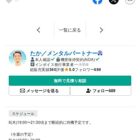
一覧に戻る
たか／メンタルパートナー
本人確認
機密保持契約(NDA)
インボイス発行事業者
未登録
総販売実績
360
評価
5.0
フォロワー
689
無料で見積り相談
メッセージを送る
フォロー
689
スケジュール
6(木)19:00〜21:30頃まで断続的に待機予定です。

《今週の予定》

8(土)19:00〜21:00
