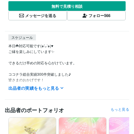
無料で見積り相談
メッセージを送る
フォロー
566
スケジュール
本日☘️対応可能です(๑′ᴗ‵๑)♥

ご縁を楽しみにしています✨

できるだけ早めの対応を心がけています。

ココナラ総合実績300件突破しました♪

皆さまのおかげです！

本当にありがとうございます♪

出品者の実績をもっと見る
*❃………………………❃*

【お休み】

出品者のポートフォリオ
もっと見る
８月

23日（日）

24日（月）
