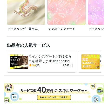
【チャネリング時間】

平日→  8:00～20:00

祝土日10:00～20:00

※20時以降のご連絡は控えております。

チャネリング 龍さん
チャネリングアート
チャネリング
翌朝、ご連絡差し上げます♡

人と人とのご縁を大切に

出品者の人気サービス
やさしく丁寧に

真心を込めてチャネリングさせていただきます♡
ライオンズゲート⭐️受け取る
唯一
経験職種
力を啓示します channeling A
ら絵
ライフスタイル・その他 / 公務員
経験年数 : 18年
rt♡期間中にお届け♡12日ま
言葉
5.0
(17)
1,500
円
5.0
で
愛：
職歴
ココナラ スピチュアル部門
2023年1月 ~ 現在
受賞歴
ココナラ　プラチナランク
ココナラ　ゴールドラング
ココナラ　シ
ルバーランク
ココナラ実績　100件
ビジネス・クリエイティブツール