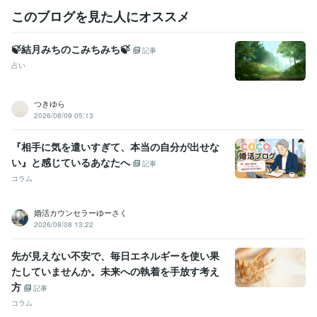
Adobe Fresco:4年
Excel:18年
Word:18年
このブログを見た人にオススメ
Google スプレッドシート:3年
Google ドキュメント:3年
PowerPoint:11年
一太郎:3年
ChatGPT:1年
Adobe XD:1年
MediBang Paint:4年
FireAlpaca:4年
🍃結月みちのこみちみち🍃
記事
占い
その他ツール
エネルギーアート:20年
神聖幾何学リーディング:11年
チャネリングアート:28年
つきゆら
2026/08/09 05:13
語学力
英語
日常会話レベル
『相手に気を遣いすぎて、本当の自分が出せな
い』と感じているあなたへ
記事
コラム
婚活カウンセラーゆーさく
2026/08/08 13:22
先が見えない不安で、毎日エネルギーを使い果
たしていませんか。未来への執着を手放す考え
方
記事
コラム