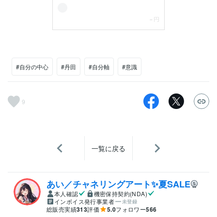
#自分の中心
#丹田
#自分軸
#意識
9
一覧に戻る
あい／チャネリングアート✨夏SALE
本人確認
機密保持契約(NDA)
インボイス発行事業者
未登録
総販売実績
313
評価
5.0
フォロワー
566