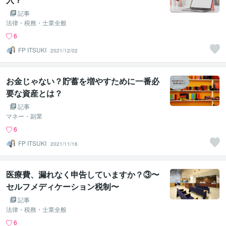
記事
法律・税務・士業全般
6
FP ITSUKI
2021/12/02
お金じゃない？貯蓄を増やすために一番必
要な資産とは？
記事
マネー・副業
6
FP ITSUKI
2021/11/16
医療費、漏れなく申告していますか？③〜
セルフメディケーション税制〜
記事
法律・税務・士業全般
6