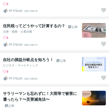
9
FP ITSUKI
2021/08/19
住民税ってどうやって計算するの？
記事
法律・税務・士業全般
9
FP ITSUKI
2021/08/10
自社の損益分岐点を知ろう！
記事
ビジネス・マーケティング
9
FP ITSUKI
2021/08/03
サラリーマンも忘れずに！大雨等で被害に
遭ったら？〜災害減免法〜
記事