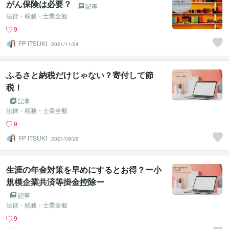
がん保険は必要？
記事
法律・税務・士業全般
9
FP ITSUKI
2021/11/04
ふるさと納税だけじゃない？寄付して節
税！
記事
法律・税務・士業全般
9
FP ITSUKI
2021/09/28
生涯の年金対策を早めにするとお得？ー小
規模企業共済等掛金控除ー
記事
法律・税務・士業全般
9