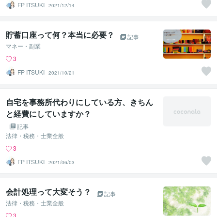
FP ITSUKI
2021/12/14
貯蓄口座って何？本当に必要？
記事
マネー・副業
3
FP ITSUKI
2021/10/21
自宅を事務所代わりにしている方、きちん
と経費にしていますか？
記事
法律・税務・士業全般
3
FP ITSUKI
2021/06/03
会計処理って大変そう？
記事
法律・税務・士業全般
3