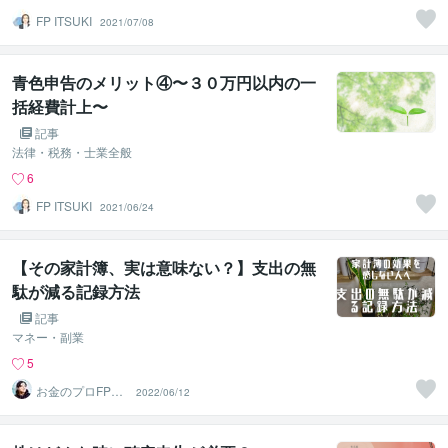
FP ITSUKI
2021/07/08
青色申告のメリット④〜３０万円以内の一
括経費計上〜
記事
法律・税務・士業全般
6
FP ITSUKI
2021/06/24
【その家計簿、実は意味ない？】支出の無
駄が減る記録方法
記事
マネー・副業
5
お金のプロFPら
2022/06/12
いでキャッシュ
レス家計簿