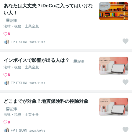
あなたは大丈夫？iDeCoに入ってはいけな
い人！
記事
法律・税務・士業全般
8
FP ITSUKI
2021/11/23
インボイスで影響が出る人は？
記事
法律・税務・士業全般
8
FP ITSUKI
2021/11/11
どこまでが対象？地震保険料の控除対象
記事
法律・税務・士業全般
8
FP ITSUKI
2021/09/16