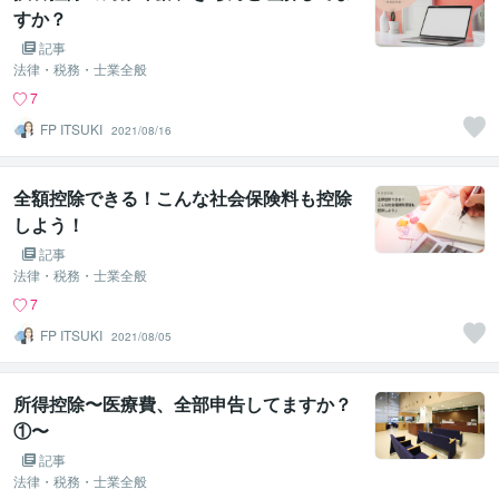
すか？
記事
法律・税務・士業全般
7
FP ITSUKI
2021/08/16
全額控除できる！こんな社会保険料も控除
しよう！
記事
法律・税務・士業全般
7
FP ITSUKI
2021/08/05
所得控除〜医療費、全部申告してますか？
①〜
記事
法律・税務・士業全般