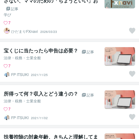
さない、ママのための「ちょうどいい」お
金の管理術。
記事
学び
7
ひだまりFXnavi
2026/03/23
宝くじに当たったら申告は必要？
記事
法律・税務・士業全般
7
FP ITSUKI
2021/11/25
所得って何？収入とどう違うの？
記事
法律・税務・士業全般
7
FP ITSUKI
2021/11/02
扶養控除の対象年齢、きちんと理解してま