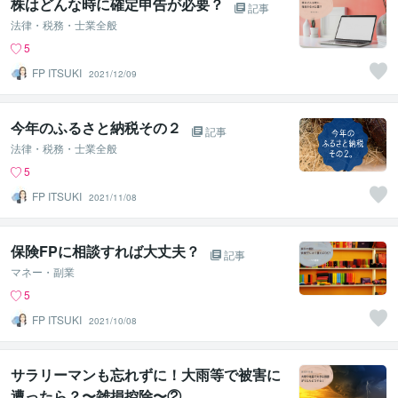
株はどんな時に確定申告が必要？
記事
法律・税務・士業全般
5
FP ITSUKI
2021/12/09
今年のふるさと納税その２
記事
法律・税務・士業全般
5
FP ITSUKI
2021/11/08
保険FPに相談すれば大丈夫？
記事
マネー・副業
5
FP ITSUKI
2021/10/08
サラリーマンも忘れずに！大雨等で被害に
遭ったら？〜雑損控除〜②