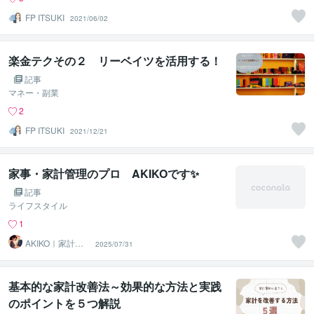
FP ITSUKI
2021/06/02
楽金テクその２ リーベイツを活用する！
記事
マネー・副業
2
FP ITSUKI
2021/12/21
家事・家計管理のプロ AKIKOです✨
記事
ライフスタイル
1
AKIKO｜家計簿
2025/07/31
歴20年✨家事の
プロ
基本的な家計改善法～効果的な方法と実践
のポイントを５つ解説