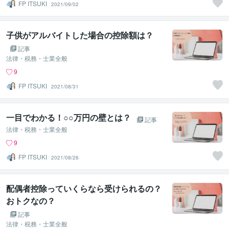
FP ITSUKI
2021/09/02
子供がアルバイトした場合の控除額は？
記事
法律・税務・士業全般
9
FP ITSUKI
2021/08/31
一目でわかる！○○万円の壁とは？
記事
法律・税務・士業全般
9
FP ITSUKI
2021/08/26
配偶者控除っていくらなら受けられるの？
おトクなの？
記事
法律・税務・士業全般