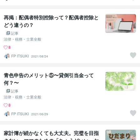
再掲：配偶者特別控除って？配偶者控除と
どう違うの？
記事
法律・税務・士業全般
8
FP ITSUKI
2021/08/24
青色申告のメリット⑤〜貸倒引当金って
何？〜
記事
法律・税務・士業全般
8
FP ITSUKI
2021/06/29
家計簿が続かなくても大丈夫。完璧を目指