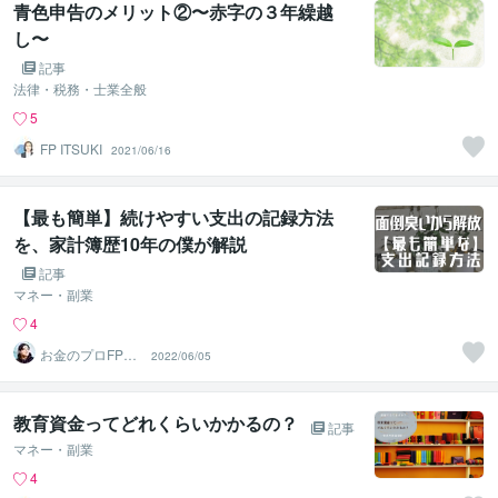
青色申告のメリット②〜赤字の３年繰越
し〜
記事
法律・税務・士業全般
5
FP ITSUKI
2021/06/16
【最も簡単】続けやすい支出の記録方法
を、家計簿歴10年の僕が解説
記事
マネー・副業
4
お金のプロFPら
2022/06/05
いでキャッシュ
レス家計簿
教育資金ってどれくらいかかるの？
記事
マネー・副業
4