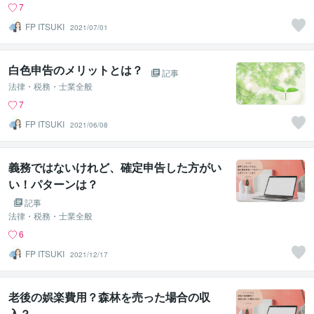
7
FP ITSUKI
2021/07/01
白色申告のメリットとは？
記事
法律・税務・士業全般
7
FP ITSUKI
2021/06/08
義務ではないけれど、確定申告した方がい
い！パターンは？
記事
法律・税務・士業全般
6
FP ITSUKI
2021/12/17
老後の娯楽費用？森林を売った場合の収
入？