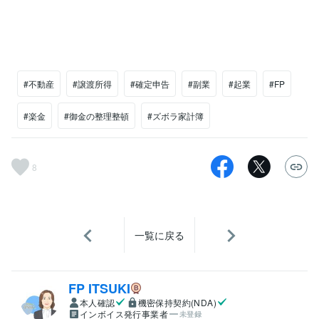
#不動産
#譲渡所得
#確定申告
#副業
#起業
#FP
#楽金
#御金の整理整頓
#ズボラ家計簿
8
一覧に戻る
FP ITSUKI
本人確認
機密保持契約(NDA)
インボイス発行事業者
未登録