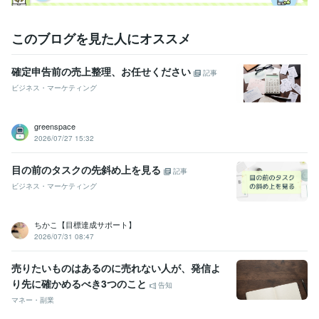
得意分野
ビジネス代行・事務代行
個人事業主の会計サポート
資産形成の見直
このブログを見た人にオススメ
し
ビジネス
経営
会計
起業
家計管理
資産形成
ライフプラン
確定申告前の売上整理、お任せください
節税
効率化
保険
記事
ビジネス・マーケティング
greenspace
2026/07/27 15:32
目の前のタスクの先斜め上を見る
記事
ビジネス・マーケティング
ちかこ【目標達成サポート】
2026/07/31 08:47
売りたいものはあるのに売れない人が、発信よ
り先に確かめるべき3つのこと
告知
マネー・副業