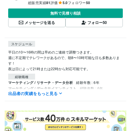
総販売実績
81
評価
5.0
フォロワー
50
無料で見積り相談
メッセージを送る
フォロー
50
スケジュール
平日の10〜16時の間は早めのご連絡で調整つきます。

週に不定期でテレワークがあるので、朝8〜10時可能な日も多数ありま
す！

夜は日によって21時または22時から対応可能です。
経験職種
マーケティング / リサーチ・データ分析
経験年数 : 6年
マーケティング / データサイエンティスト
経験年数 : 6年
出品者の実績をもっと見る
資格・検定
実用英語技能検定2級
取得年 : 2001年
日商簿記検定2級
取得年 : 2001年
秘書技能検定2級
取得年 : 2001年
マイクロソフト オフィス スペシャリスト（MOS）
取得年 : 2001年
医療事務管理士
取得年 : 2013年