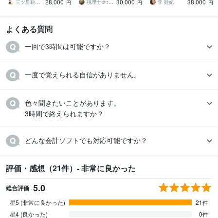
28,000
30,000
38,000
にも柔軟に対応します
実績1,300件
にサポートします!
三ツ星税理士事務所
税理士＠ｺｺﾅﾗ
李 雛妃
円
円
円
よくある質問
一回で3時間は可能ですか？
一度で覚えられる自信がありません。
色々聞きたいことがあります。

3時間で終えられますか？
どんな会計ソフトでも対応可能ですか？
評価・感想（21件）- 非常に良かった
5.0
総合評価
星5 (非常に良かった)
21件
星4 (良かった)
0件