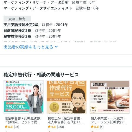
マーケティング / リサーチ・データ分析
経験年数 : 6年
マーケティング / データサイエンティスト
経験年数 : 6年
資格・検定
実用英語技能検定2級
取得年 : 2001年
日商簿記検定2級
取得年 : 2001年
秘書技能検定2級
取得年 : 2001年
マイクロソフト オフィス スペシャリスト（MOS）
取得年 : 2001年
出品者の実績をもっと見る
医療事務管理士
取得年 : 2013年
得意分野
ビジネス代行・事務代行
個人事業主の会計サポート
資産形成の見直し
ビジネス
経営
会計
起業
家計管理
資産形成
ライフプラン
節税
確定申告代行・相談の関連サービス
効率化
保険
確定申告書＋記帳仕訳数
税理士が【確定申告書・
個人事業主・一人親方・
「無制限」セットで提供
法人申告書】を代行いた
フリーランス記帳代行し
します 可能な限りご要望
します 「売上1,000万円以
ます 丸投げOK！プロ経理
5.0
(95)
4.9
(353)
5.0
(6)
を取り入れ、価格の相談
下」の法人・個人の方！
にお任せください。親身