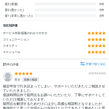
星3 (普通)
0件
星2 (悪かった)
0件
星1 (非常に悪かった)
0件
項目別評価
サービス内容/提案のわかりやすさ
コミュニケーション
クオリティ
スケジュール
21
評価で絞り込む
件の評価
2025年9月28日
匿名
見積り相談
確定申告で行き詰まってしまい、サポートいただきたくご相談させ
ていただきました。

面談時間以外で疑問点をお調べいただいたり、丁寧にサポートして
いただけ感謝しております。

疑問点を解消するためだけには少し高価な相談料となりましたが、
勉強代だと思って次回からは自分ひとりでできるよう努めたいと思