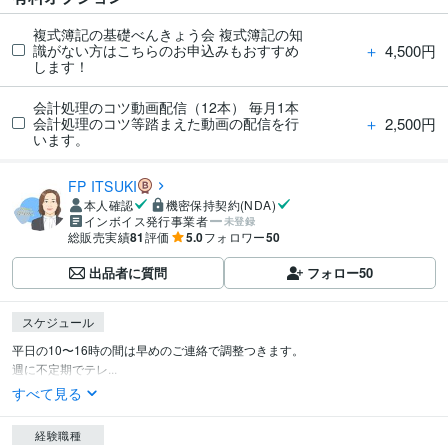
複式簿記の基礎べんきょう会 複式簿記の知
＋
4,500円
識がない方はこちらのお申込みもおすすめ
します！
会計処理のコツ動画配信（12本） 毎月1本
＋
2,500円
会計処理のコツ等踏まえた動画の配信を行
います。
FP ITSUKI
本人確認
機密保持契約(NDA)
インボイス発行事業者
未登録
総販売実績
81
評価
5.0
フォロワー
50
出品者に質問
フォロー
50
スケジュール
平日の10〜16時の間は早めのご連絡で調整つきます。

週に不定期でテレ...
すべて見る
経験職種