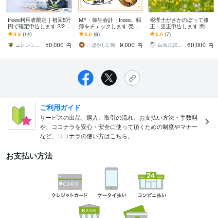
freee利用者限定｜初回5万
MF・弥生会計・freee。帳
税理士がさかのぼって修
円で確定申告します 2/25
簿をチェックします 売上
正・更正申告します 間違
以降のご依頼は特急対応
高1千万〜2億円規模の法
えて確定申告したけど、
4.9
(14)
5.0
(6)
5.0
(7)
割増しとなります
人を担当してきた経理実
どう訂正するのかわから
50,000
9,000
60,000
務者が対応
ない方へ
エレンシア税務会計事務所
こばやし記帳
白坂公認会計士事務所
円
円
円
ご利用ガイド
サービスの出品、購入、取引の流れ、お支払い方法・手数料
や、ココナラを安心・安全に使って頂くための制度やマナー
など、ココナラの使い方はこちら。
お支払い方法