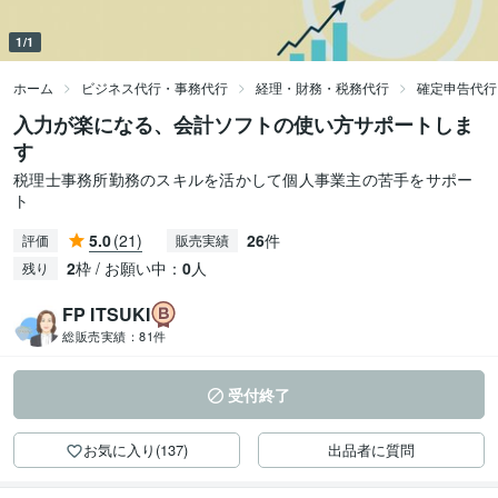
1/1
ホーム
ビジネス代行・事務代行
経理・財務・税務代行
確定申告代行
入力が楽になる、会計ソフトの使い方サポートしま
す
税理士事務所勤務のスキルを活かして個人事業主の苦手をサポー
ト
5.0
(21)
26
件
評価
販売実績
2
枠 / お願い中：
0
人
残り
FP ITSUKI
総販売実績：
81件
受付終了
お気に入り(137)
出品者に質問