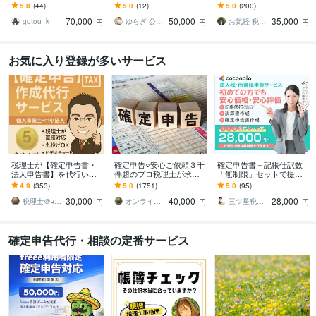
り社長・小規模法人の決
士・税理士が会計確認か
ン申告専門なので、明瞭
5.0
(44)
5.0
(12)
5.0
(200)
算・申告を完結！
ら電子申告まで対応
料金・シンプル完結で
70,000
50,000
35,000
す】
gotou_k
ゆらぎ 公認会計士・税理士
お気軽 税理士
円
円
円
お気に入り登録が多いサービス
税理士が【確定申告書・
確定申告○安心ご依頼３千
確定申告書＋記帳仕訳数
法人申告書】を代行いた
件超のプロ税理士が承り
「無制限」セットで提供
します 「売上1,000万円以
ます 限定！今だけの特別
します 可能な限りご要望
4.9
(353)
5.0
(1751)
5.0
(95)
下」の法人・個人の方！
料金！全国対応！安心・
を取り入れ、価格の相談
30,000
40,000
28,000
実績1,300件
らくらく・おまかせ！
にも柔軟に対応します
税理士＠ｺｺﾅﾗ
オンライン税理士事務所
三ツ星税理士事務所
円
円
円
確定申告代行・相談の定番サービス