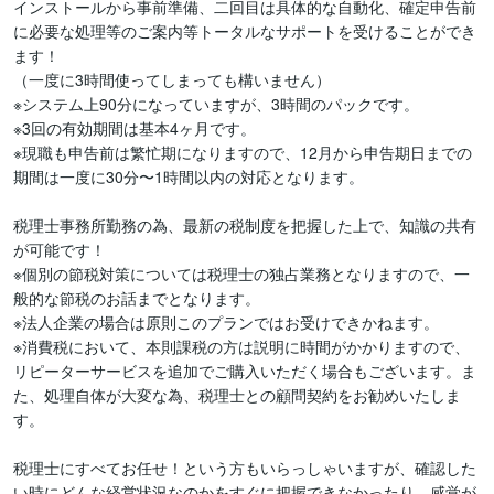
インストールから事前準備、二回目は具体的な自動化、確定申告前
に必要な処理等のご案内等トータルなサポートを受けることができ
ます！

（一度に3時間使ってしまっても構いません）

※システム上90分になっていますが、3時間のパックです。

※3回の有効期間は基本4ヶ月です。

※現職も申告前は繁忙期になりますので、12月から申告期日までの
期間は一度に30分〜1時間以内の対応となります。

税理士事務所勤務の為、最新の税制度を把握した上で、知識の共有
が可能です！

※個別の節税対策については税理士の独占業務となりますので、一
般的な節税のお話までとなります。

※法人企業の場合は原則このプランではお受けできかねます。

※消費税において、本則課税の方は説明に時間がかかりますので、
リピーターサービスを追加でご購入いただく場合もございます。ま
た、処理自体が大変な為、税理士との顧問契約をお勧めいたしま
す。

税理士にすべてお任せ！という方もいらっしゃいますが、確認した
い時にどんな経営状況なのかをすぐに把握できなかったり、感覚が