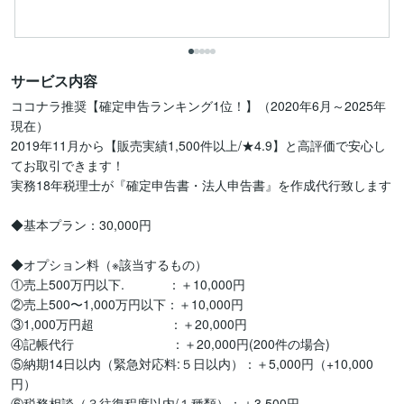
サービス内容
ココナラ推奨【確定申告ランキング1位！】（2020年6月～2025年
現在）

2019年11月から【販売実績1,500件以上/★4.9】と高評価で安心し
てお取引できます！

実務18年税理士が『確定申告書・法人申告書』を作成代行致します

◆基本プラン：30,000円

◆オプション料（※該当するもの）

①売上500万円以下.     　　：＋10,000円

②売上500〜1,000万円以下：＋10,000円

③1,000万円超　　　　　　：＋20,000円

④記帳代行　　    　　　　  ：＋20,000円(200件の場合)

⑤納期14日以内（緊急対応料:５日以内）：＋5,000円（+10,000
円）

⑥税務相談（３往復程度以内/１種類）：＋3,500円
