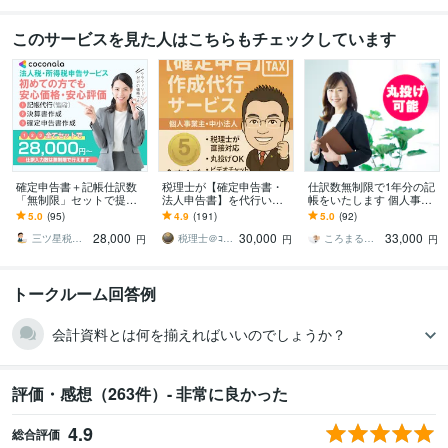
このサービスを見た人はこちらもチェックしています
確定申告書＋記帳仕訳数
税理士が【確定申告書・
仕訳数無制限で1年分の記
「無制限」セットで提供
法人申告書】を代行いた
帳をいたします 個人事業
します 可能な限りご要望
します 「売上1,000万円以
主から法人の方も対応可
5.0
(95)
4.9
(191)
5.0
(92)
を取り入れ、価格の相談
下」の個人事業主の方！
能！各ソフト対応中！
28,000
30,000
33,000
にも柔軟に対応します
実績1,500件
三ツ星税理士事務所
税理士＠ｺｺﾅﾗ
ころまる経理
円
円
円
トークルーム回答例
会計資料とは何を揃えればいいのでしょうか？
評価・感想（263件）- 非常に良かった
4.9
総合評価