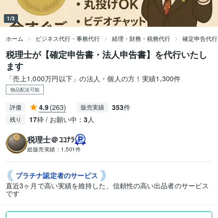
1/3
ホーム
ビジネス代行・事務代行
経理・財務・税務代行
確定申告代行
税理士が【確定申告書・法人申告書】を代行いたし
ます
「売上1,000万円以下」の法人・個人の方！実績1,300件
物品配送可能
4.9
(263)
353
件
評価
販売実績
17
枠 / お願い中：
3
人
残り
税理士＠ｺｺﾅﾗ
総販売実績：
1,501件
プラチナ認定者の
サービス
直近3ヶ月で高い実績を維持した、信頼性の高い出品者のサービス
です