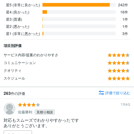
星5 (非常に良かった)
242件
星4 (良かった)
16件
星3 (普通)
1件
星2 (悪かった)
1件
星1 (非常に悪かった)
3件
項目別評価
サービス内容/提案のわかりやすさ
コミュニケーション
クオリティ
スケジュール
263
評価で絞り込む
件の評価
7月6日
佐藤勝利
見積り相談
対応もスムーズでわかりやすかったです

ありがとうございます。