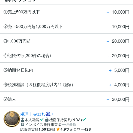
＋
10,000円
①売上500万円以下
＋
10,000円
②売上500万円超1,000万円以下
＋
20,000円
③1,000万円超
＋
20,000円
④記帳代行(200件の場合)
＋
5,000円
⑤納期14日以内
＋
4,000円
⑥税務相談（３往復程度以内/１種類）
＋
30,000円
⑦法人
税理士＠ｺｺﾅﾗ
本人確認
機密保持契約(NDA)
インボイス発行事業者
未登録
総販売実績
1,501
評価
4.9
フォロワー
428