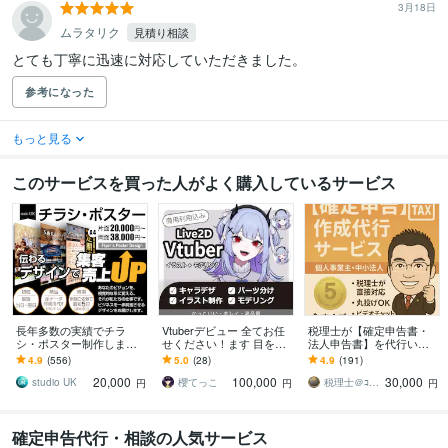
3月18日
ムラタリク
見積り相談
とても丁寧に迅速に対応していただきました。
参考になった
もっと見る
このサービスを買った人がよく購入しているサービス
長年多数の実績でチラ
Vtuberデビュー 全てお任
税理士が【確定申告書・
シ・ポスター制作します
せください！ます 目を引
法人申告書】を代行いた
印象に残る、伝わるデザ
くかっこいい・キレイ・
します 「売上1,000万円以
4.9
(556)
5.0
(28)
4.9
(191)
インで効果アップ
高品質なモデルをご提
下」の個人事業主の方！
20,000
100,000
30,000
供！
実績1,500件
studio UK
櫻てっこ
税理士＠ｺｺﾅﾗ
円
円
円
確定申告代行・相談の人気サービス