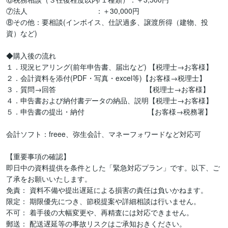
⑦法人             　　　          ：＋30,000円

⑧その他：要相談(インボイス、仕訳過多、譲渡所得（建物、投
資）など)

◆購入後の流れ

１．現況ヒアリング(前年申告書、届出など) 【税理士→お客様】

２．会計資料を添付(PDF・写真・excel等)【お客様→税理士】

３．質問→回答                                            【税理士→お客様】

４．申告書および納付書データの納品、説明【税理士→お客様】

５．申告書の提出・納付                               【お客様→税務署】

会計ソフト：freee、弥生会計、マネーフォワードなど対応可

【重要事項の確認】

即日中の資料提供を条件とした「緊急対応プラン」です。以下、ご
了承をお願いいたします。

免責： 資料不備や提出遅延による損害の責任は負いかねます。

限定： 期限優先につき、節税提案や詳細相談は行いません。

不可： 着手後の大幅変更や、再精査には対応できません。

郵送： 配送遅延等の事故リスクはご承知おきください。
