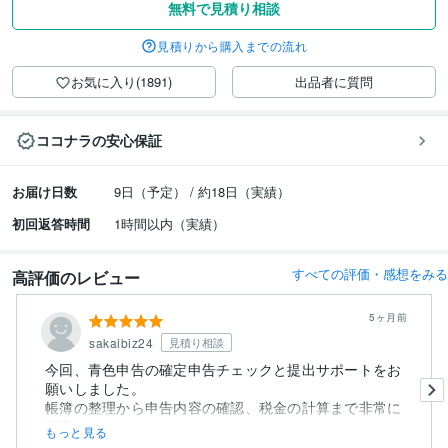
無料で見積り相談
見積りから購入までの流れ
お気に入り(1891)
出品者に質問
ココナラの安心保証
お届け日数
9日（予定） / 約18日（実績）
初回返答時間
1時間以内（実績）
すべての評価・感想をみる
高評価のレビュー
5ヶ月前
sakaibiz24
見積り相談
今回、青色申告の確定申告チェックと提出サポートをお
願いしました。
帳簿の整理から申告内容の確認、税金の計算まで非常に
丁寧...
もっと見る