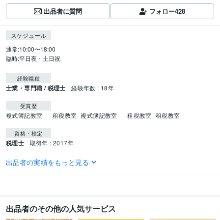
出品者に質問
フォロー
428
スケジュール
通常:10:00〜18:00

臨時:平日夜・土日祝
経験職種
士業・専門職 / 税理士
経験年数 : 18年
受賞歴
複式簿記教室　
租税教室
複式簿記教室　
租税教室
租税教室
資格・検定
税理士
取得年 : 2017年
ビジネス・クリエイティブツール
出品者の実績をもっと見る
WordPress:6年
Excel:18年
Google サイト:18年
Google スプレッドシート:18年
PowerPoint:18年
Word:18年
freee:7年
Moneyfoward:7年
弥生会計:18年
出品者のその他の人気サービス
得意分野
ビジネス代行・事務代行
確定申告「ランキング・おすすめ順」1位！
税務