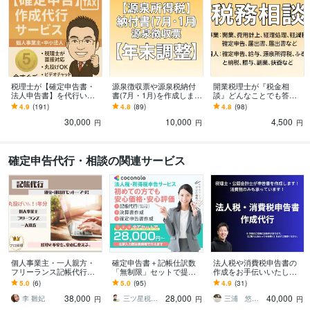
相談(会社設立,経理代行,節税)
語学力
英語
日常会話レベル
税理士が【確定申告書・
源泉徴収票や源泉税納付
開業税理士が『税金相
法人申告書】を代行いた
書(7月・1月)を作成します
談』どんなことでも答え
します 「売上1,000万円以
【実務16年ベテラン税理
ます ◆インボイスなど
4.9
(191)
4.8
(89)
4.8
(98)
下」の個人事業主の方！
士だからできる！】※代表
『どんなことでも』【税
30,000
10,000
4,500
実績1,500件
者からの依頼
理士だからできる!】
円
円
円
確定申告代行・相談の関連サービス
個人事業主・一人親方・
確定申告書＋記帳仕訳数
法人税や消費税申告書の
フリーランス記帳代行し
「無制限」セットで提供
作成をお手伝いいたしま
ます 丸投げOK！プロ経理
します 可能な限りご要望
す 申告書一式40,000円～
5.0
(6)
5.0
(95)
4.9
(31)
にお任せください。親身
を取り入れ、価格の相談
｜消費税申告のみも承り
38,000
28,000
40,000
にサポートします!
にも柔軟に対応します
ます！
李 雛妃
三ツ星税理士事務所
三浦 悠佑＠税理士・公認会計士
円
円
円