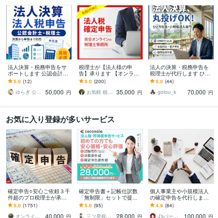
法人決算・税務申告をサ
税理士が【法人様の申
法人の決算・税務申告を
ポートします 公認会計
告】承ります 【オンライ
税理士が代行します ひと
士・税理士が会計確認か
ン申告専門なので、明瞭
り社長・小規模法人の決
5.0
(12)
5.0
(200)
5.0
(44)
ら電子申告まで対応
料金・シンプル完結で
算・申告を完結！
50,000
35,000
70,000
す】
ゆらぎ 公認会計士・税理士
お気軽 税理士
gotou_k
円
円
円
お気に入り登録が多いサービス
確定申告○安心ご依頼３千
確定申告書＋記帳仕訳数
個人事業主や小規模法人
件超のプロ税理士が承り
「無制限」セットで提供
の確定申告を代行します
ます 限定！今だけの特別
します 可能な限りご要望
初めての決算も安心。設
5.0
(1751)
5.0
(95)
4.9
(84)
料金！全国対応！安心・
を取り入れ、価格の相談
計から丁寧にサポートし
40,000
28,000
100,000
らくらく・おまかせ！
にも柔軟に対応します
ます。
オンライン税理士事務所
三ツ星税理士事務所
J’sパートナー総合会計事務所
円
円
円