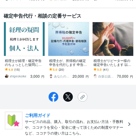
確定申告代行・相談の定番サービス
税理士が経理・確定申告
税理士が、所得税の確定
税理士がリピーター様の
のちょっとした疑問に答
申告を代行します 申告書
確定申告いたします 以前
えます 自分で経理してい
の作成から提出、節税と
申告のご依頼をいただい
4.8
(15)
5.0
(20)
5.0
(41)
る個人事業主・ひとり社
経営のサポート
た方限定
3,000
20,000
70,000
長へ
shigeokoike
あなたの相談に答える税理士・FP
白坂公認会計士事務所
円
円
円
ご利用ガイド
サービスの出品、購入、取引の流れ、お支払い方法・手数料
や、ココナラを安心・安全に使って頂くための制度やマナー
など、ココナラの使い方はこちら。