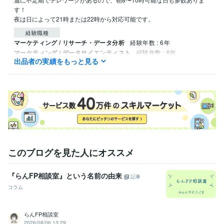
す！

夜は日によって21時または22時から対応可能です。
経験職種
マーケティング / リサーチ・データ分析
経験年数 : 6年
マーケティング / データサイエンティスト
経験年数 : 6年
出品者の実績をもっと見る
資格・検定
実用英語技能検定2級
取得年 : 2001年
日商簿記検定2級
取得年 : 2001年
秘書技能検定2級
取得年 : 2001年
マイクロソフト オフィス スペシャリスト（MOS）
取得年 : 2001年
医療事務管理士
取得年 : 2013年
得意分野
ビジネス代行・事務代行
個人事業主の会計サポート
資産形成の見直
このブログを見た人にオススメ
し
ビジネス
経営
会計
起業
家計管理
資産形成
ライフプラン
『らんFP相談室』という名前の由来
節税
効率化
保険
記事
コラム
らんFP相談室
2026/08/06 13:29