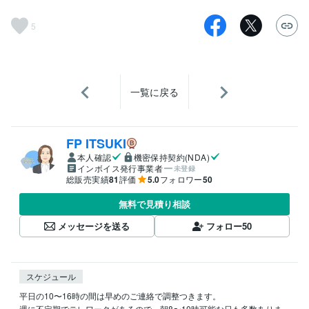
5
一覧に戻る
FP ITSUKI
本人確認
機密保持契約(NDA)
インボイス発行事業者
未登録
総販売実績
81
評価
5.0
フォロワー
50
無料で見積り相談
メッセージを送る
フォロー
50
スケジュール
平日の10〜16時の間は早めのご連絡で調整つきます。

週に不定期でテレワークがあるので、朝8〜10時可能な日も多数ありま