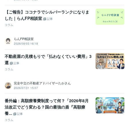
【ご報告】ココナラでシルバーランクになりま
した｜らんFP相談室
記事
コラム
らんFP相談室
2026/08/03 16:18
不動産屋の見積もりで「払わなくていい費用」3
選
記事
コラム
完全中立の不動産アドバイザーたかさん
2026/07/31 15:07
番外編：高額療養費制度って何？「2026年8月
法改正でどう変わる？国の最強の盾『高額療
養...
記事
コラム