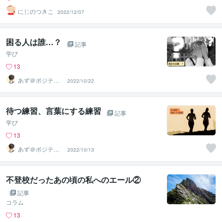
にじのつきこ
2022/12/07
困る人は誰…？
記事
学び
13
あず＠ポジティ
2022/10/22
ブ迷子の道標
待つ練習、言葉にする練習
記事
学び
13
あず＠ポジティ
2022/10/13
ブ迷子の道標
不登校だったあの頃の私へのエール②
記事
コラム
13