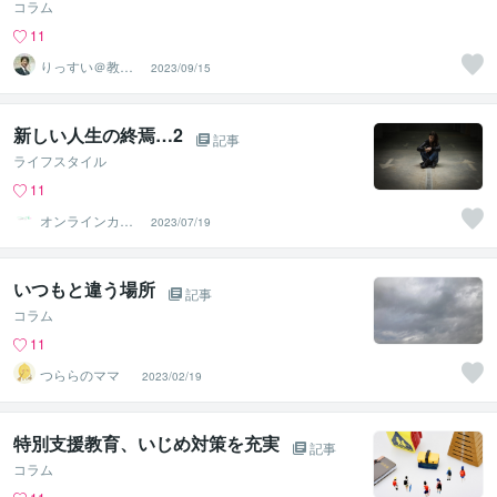
コラム
11
りっすい＠教
2023/09/15
育・心理相談室
新しい人生の終焉…2
記事
ライフスタイル
11
オンラインカウ
2023/07/19
ンセリング ヒカ
リ
いつもと違う場所
記事
コラム
11
つららのママ
2023/02/19
特別支援教育、いじめ対策を充実
記事
コラム