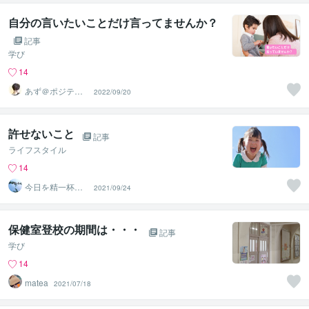
自分の言いたいことだけ言ってませんか？
記事
学び
14
あず＠ポジティ
2022/09/20
ブ迷子の道標
許せないこと
記事
ライフスタイル
14
今日を精一杯に
2021/09/24
生きる
保健室登校の期間は・・・
記事
学び
14
matea
2021/07/18