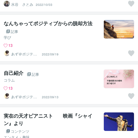
水谷 さとみ
2022/10/03
なんちゃってポジティブからの脱却方法
記事
学び
13
あず＠ポジティ
2022/09/19
ブ迷子の道標
自己紹介
記事
コラム
13
あず＠ポジティ
2022/09/13
ブ迷子の道標
実在の天才ピアニスト 映画『シャイ
ン』より
コンテンツ
エンタメ・趣味