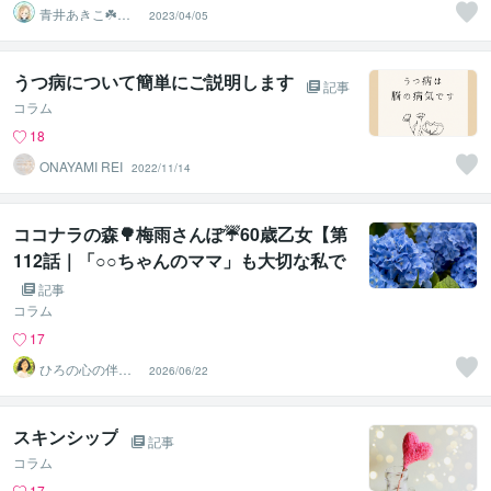
青井あきこ☘️心
2023/04/05
の回復所
うつ病について簡単にご説明します
記事
コラム
18
ONAYAMI REI
2022/11/14
ココナラの森🌳梅雨さんぽ☔60歳乙女【第
112話｜「○○ちゃんのママ」も大切な私で
した🍀】
記事
コラム
17
ひろの心の伴走
2026/06/22
ルーム｜安心し
て話せる場所
スキンシップ
記事
コラム
17