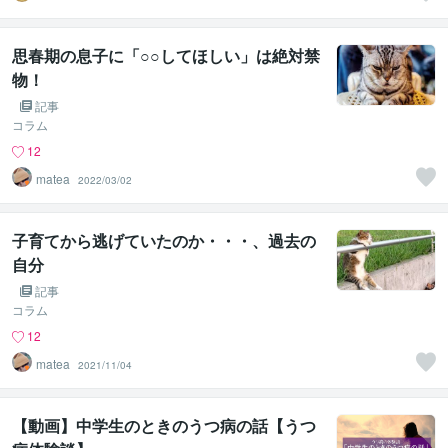
logy
思春期の息子に「○○してほしい」は絶対禁
物！
記事
コラム
12
matea
2022/03/02
子育てから逃げていたのか・・・、過去の
自分
記事
コラム
12
matea
2021/11/04
【動画】中学生のときのうつ病の話【うつ