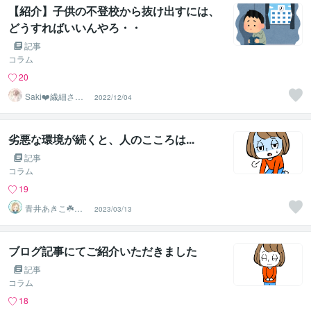
【紹介】子供の不登校から抜け出すには、
どうすればいいんやろ・・
記事
コラム
20
Saki❤️繊細さん
2022/12/04
のハッピーサポ
ーター
劣悪な環境が続くと、人のこころは...
記事
コラム
19
青井あきこ☘️心
2023/03/13
の回復所
ブログ記事にてご紹介いただきました
記事
コラム
18