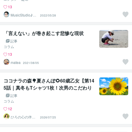
13
MusicStudio♪ま
2022/05/28
さたか音楽教室
「言えない」が巻き起こす悲惨な現状
記事
コラム
13
matea
2021/08/05
ココナラの森🌳夏さんぽ🌻60歳乙女【第14
5話｜真冬もTシャツ1枚！次男のこだわり
と後から知る気持ち😊👕❄️】
記事
コラム
12
ひろの心の伴走
2026/07/25
ルーム｜安心し
て話せる場所