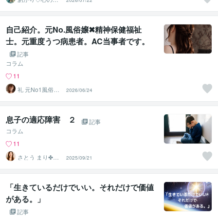
2026/07/22
部屋
自己紹介。元No.風俗嬢✖精神保健福祉
士。元重度うつ病患者。AC当事者です。
記事
コラム
11
礼 元No1風俗嬢･
2026/06/24
精神保健福祉士
息子の適応障害 ２
記事
コラム
11
さとう まり✤悩
2025/09/21
めるあなたのそ
ばにいます
「生きているだけでいい。それだけで価値
がある。」
記事