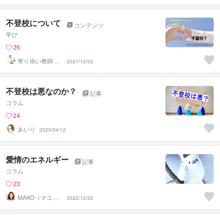
不登校について
コンテンツ
学び
26
寄り添い教師カ
2021/12/02
ウンセラー Qoo
ちー
不登校は悪なのか？
記事
コラム
24
あいり⁠⁠
2023/04/12
愛情のエネルギー
記事
コラム
23
MAKO（マコ）
2022/12/23
占い♡心寄り添
うヒーラー