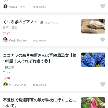
MAKO（マコ）
2022/07/14
占い♡心寄り添
うヒーラー
くつろぎのピアノ♬
コンテンツ
音声・音楽
17
MusicStudio♪ま
2022/05/26
さたか音楽教室
ココナラの森🌳梅雨さんぽ☔60歳乙女【第
105話｜人それぞれ違う😊】
記事
コラム
16
ひろの心の伴走
2026/06/15
ルーム｜安心し
て話せる場所
不登校で発達障害の娘が学校に行くことに
ついて。