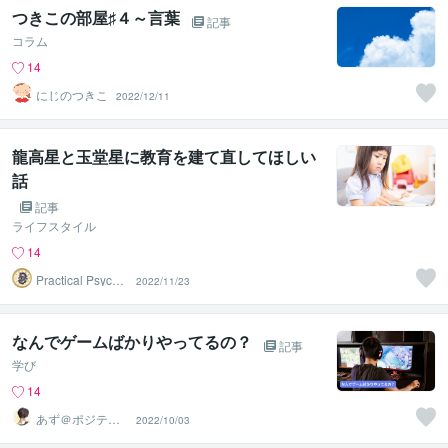
つきこの部屋♯４～言葉
記事
コラム
14
にじのつきこ
2022/12/11
龍高星と玉堂星に教育を建て直してほしい
話
記事
ライフスタイル
14
Practical Psycho
2022/11/23
logy
なんでゲームばかりやってるの？
記事
学び
14
あず＠ポジティ
2022/10/03
ブ迷子の道標