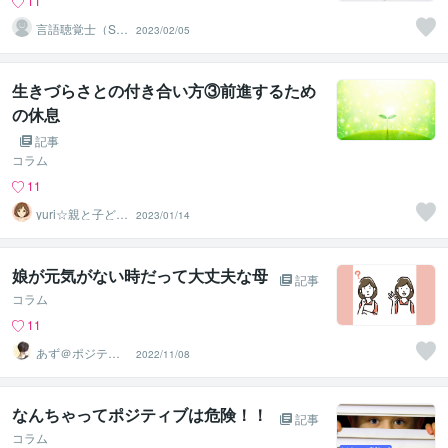
11
言語聴覚士（S
2023/02/05
T）mari
生きづらさとの付き合い方③前進するため
の休息
記事
コラム
11
yuri☆親と子ども
2023/01/14
のカウンセラー
娘が元気がない時だって大丈夫な母
記事
コラム
11
あず＠ポジティ
2022/11/08
ブ迷子の道標
なんちゃってポジティブは危険！！
記事
コラム