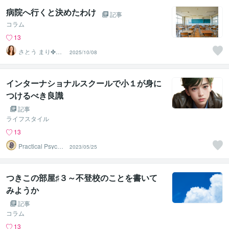
病院へ行くと決めたわけ
記事
コラム
13
さとう まり✤悩
2025/10/08
めるあなたのそ
ばにいます
インターナショナルスクールで小１が身に
つけるべき良識
記事
ライフスタイル
13
Practical Psycho
2023/05/25
logy
つきこの部屋♯３～不登校のことを書いて
みようか
記事
コラム
13