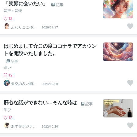
「笑顔に会いたい」
記事
音声・音楽
12
ふわりここゆら
2026/01/17
り❤️✨癒しタイ
ム相談室
はじめまして☆この度ココナラでアカウン
トを開設いたしました。
記事
占い
12
天空の占い師☆
2024/09/20
すい
肝心な話ができない…そんな時は
記事
学び
12
あず＠ポジティ
2022/10/20
ブ迷子の道標