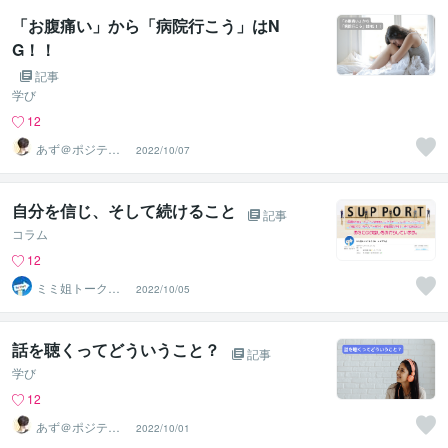
「お腹痛い」から「病院行こう」はN
G！！
記事
学び
12
あず＠ポジティ
2022/10/07
ブ迷子の道標
自分を信じ、そして続けること
記事
コラム
12
ミミ姐トークス
2022/10/05
✨
話を聴くってどういうこと？
記事
学び
12
あず＠ポジティ
2022/10/01
ブ迷子の道標