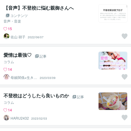
【音声】不登校に悩む親御さんへ
コンテンツ
音声・音楽
15
佐山 胡子
2022/06/07
愛情は最強♡
記事
コラム
14
母娘関係⋆生きづ
2023/03/09
らさ軽く܀ꕤ܀の
すけママ
不登校はどうしたら良いものか
記事
コラム
14
HARU2432
2023/02/03