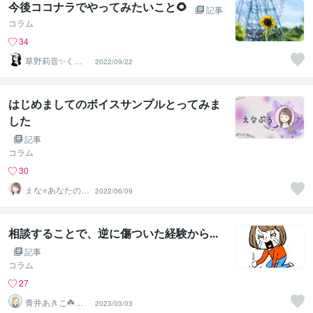
今後ココナラでやってみたいこと🌻
記事
コラム
34
草野莉音✨くさ
2022/09/22
のりお
はじめましてのボイスサンプルとってみま
した
記事
コラム
30
えな⭐️あなたのポ
2022/06/09
ジティブ応援団
相談することで、逆に傷ついた経験から...
記事
コラム
27
青井あきこ☘️心
2023/03/03
の回復所