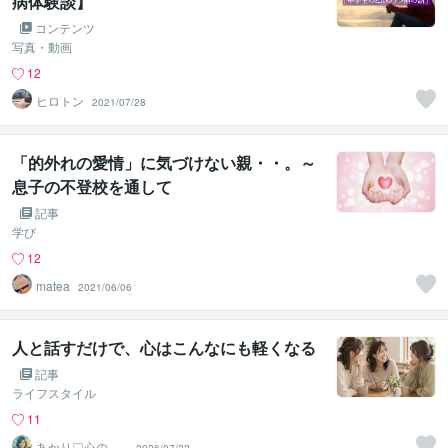
病体験談】
コンテンツ
写真・動画
12
ヒロトン
2021/07/28
「的外れの愛情」に気づけない親・・。～
息子の不登校を通して
記事
学び
12
matea
2021/06/06
人と話すだけで、心はこんなにも軽くなる
記事
ライフスタイル
11
あかり♡心の小