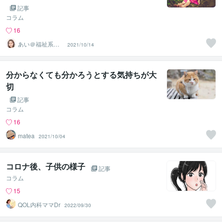
記事
コラム
16
あい＠福祉系臨
2021/10/14
床心理士・公認
心理師
分からなくても分かろうとする気持ちが大
切
記事
コラム
16
matea
2021/10/04
コロナ後、子供の様子
記事
コラム
15
QOL内科ママDr
2022/09/30