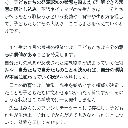
そ、
子どもたちの発達認知の状態を踏まえて理解できる形
態に落とし込み
、英語ネイティブの先生たちは、自分たち
が彼らをどう取扱うかという姿勢や、背中や生き方を通し
て、子どもたちにその大切さ、ここちよさを伝えていくわ
けです。
１年生の４月の最初の授業では、子どもたちは
自分の意
志に価値がある
ことを発見します。
自分たちの意見が反映された結果物事が決まっていく仕組
みや、
自分たちで自分たちのことを決めれば、自分の環境
が本当に変わっていく状況
を体験します。
日本の教育では、通常、先生を始めとする権威が決定し
たことを子どもたちに従わせるのが当たり前ですが、その
ような状況はこの学校では一切発生しません。
先生はみんなのファシリテーターとして存在し、子ども
たちが生活上、それまでかんがえてもみなかったことにつ
いて、疑問を呈してみせます。