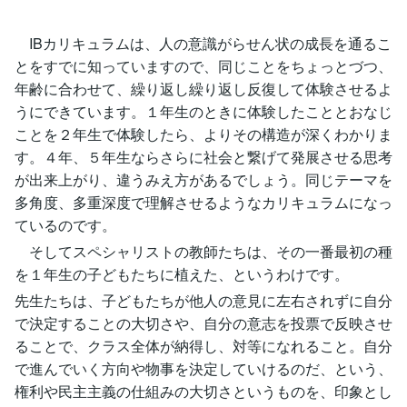
IBカリキュラムは、人の意識がらせん状の成長を通るこ
とをすでに知っていますので、同じことをちょっとづつ、
年齢に合わせて、繰り返し繰り返し反復して体験させるよ
うにできています。１年生のときに体験したこととおなじ
ことを２年生で体験したら、よりその構造が深くわかりま
す。４年、５年生ならさらに社会と繋げて発展させる思考
が出来上がり、違うみえ方があるでしょう。同じテーマを
多角度、多重深度で理解させるようなカリキュラムになっ
ているのです。
そしてスペシャリストの教師たちは、その一番最初の種
を１年生の子どもたちに植えた、というわけです。
先生たちは、子どもたちが他人の意見に左右されずに自分
で決定することの大切さや、自分の意志を投票で反映させ
ることで、クラス全体が納得し、対等になれること。自分
で進んでいく方向や物事を決定していけるのだ、という、
権利や民主主義の仕組みの大切さというものを、印象とし