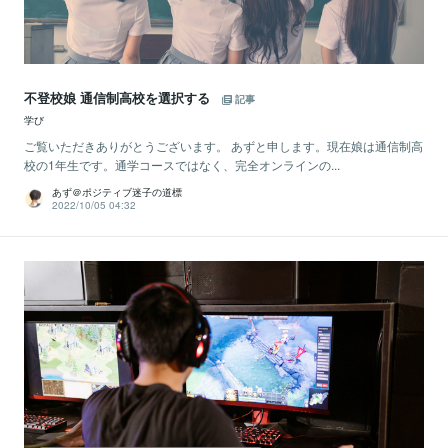
不登校娘 通信制高校を選択する
記事
学び
ご覧いただきありがとうございます。 あずと申します。現在娘は通信制高
校の1年生です。通学コースではなく、完全オンラインの...
あず＠ポジティブ迷子の道標
2022/10/05 04:32