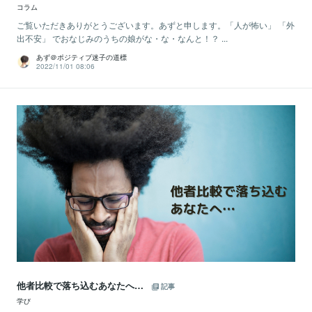
コラム
ご覧いただきありがとうございます。あずと申します。「人が怖い」 「外
出不安」 でおなじみのうちの娘がな・な・なんと！？ ...
あず＠ポジティブ迷子の道標
2022/11/01 08:06
他者比較で落ち込むあなたへ…
記事
学び