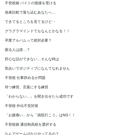
不登校娘 バイトの面接を受ける
他者比較で落ち込むあなたへ…
できてるところを見てるけど‥
グラグラマインドでもなんとかなる！！
卒業アルバムって絶対必要？
困る人は誰…？
肝心な話ができない…そんな時は
気合いでポジティブになんてなれません
不登校 仕事辞めるか問題
待つ練習、言葉にする練習
「わからない…」を聞き出せたら成功です
不登校 外出不安対策
「お腹痛い」から「病院行こう」はNG！！
不登校娘 通信制高校を選択する
なんでゲームばかりやってるの？