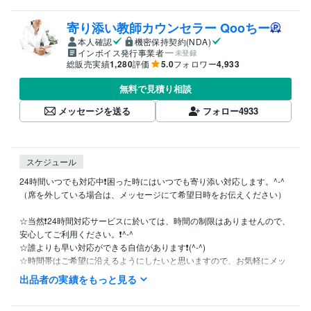
寄り添い教師カウンセラー Qooちー
本人確認
機密保持契約(NDA)
インボイス発行事業者
未登録
総販売実績
1,280
評価
5.0
フォロワー
4,933
無料で見積り相談
メッセージを送る
フォロー
4933
スケジュール
24時間いつでも対応中❗困った時にはいつでも寄り添い対応します。^-^

（席を外している場合は、メッセージにて希望日時をお伝えください）

☆当然❗24時間対応サービスに於いては、時間の制限はありませんので、
安心してご利用ください。❗^-^

☆誰よりも早い対応ができる自信があります❗(^-^)

☆時間帯はご希望に沿えるようにしたいと思いますので、お気軽にメッ
セージにてご相談ください。

出品者の実績をもっと見る
対面での相談では、お互いが気を使ってしまいます。
