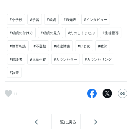
#小学校
#学習
#成績
#通知表
#インタビュー
#成績の付け方
#成績の見方
#たのしくまなぶ
#生徒指導
#教育相談
#不登校
#発達障害
#いじめ
#教師
#保護者
#児童生徒
#カウンセラー
#カウンセリング
#執筆
11
一覧に戻る