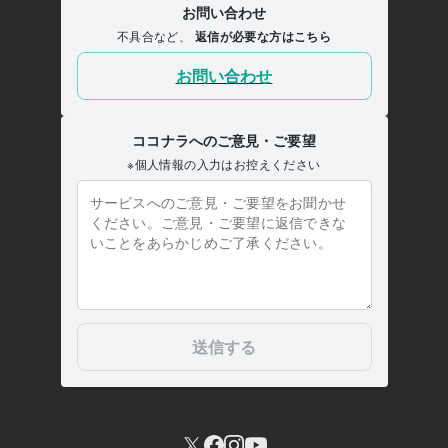
生徒指導
学校
インタビュー
ココナラアドバイス
学歴
国立大学大学院
2002年3月 ~ 2004年2月
国立大学
1987年3月 ~ 1991年2月
国立大学大学院 教育修士、認定心理士
2002年3月 ~ 2004年2月
24時間電話相談センター カウンセラー
2002年3月 ~ 2019年2月
算数専科教員 教師
2002年3月 ~ 2022年2月
学校心理士（学校心理士学会）
1991年3月 ~ 2024年4月
認定カウンセラー（日本カウンセリング学会）
1991年3月 ~ 2024年
5月
上級教育カウンセラー （教育カウンセラー学会）
1991年3月 ~ 202
4年4月
解決思考アプローチ・認知行動療法
1991年3月 ~ 2024年4月
女性に好評の低音ボイス？
1991年3月 ~ 2024年4月
競馬（競走馬鑑賞）
1980年3月 ~ 2024年4月