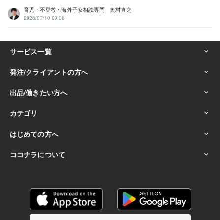
その他ツール
育児・不登校・海外子女相談専門 奥村直之
小学校教師・中学校教師・特別支援学級教師:30年
2026/07/10 09:06
認定カウンセラー（日本カウンセリング学会認定）:25年
学校心理士（学校心理士学会認定）:25年
小学校教師・中学校教師・特別支援学級教師:30年
解決思考アプローチ・認知行動療法:30年
教育相談:30年
生徒指導:30年
算数専科:20年
上級教育カウンセラー:20年
24時間寄り添い教師相談センター所長:10年
24時間電話相談センター カウンセラー:20年
解決思考アプローチ・認知行動療法:25年
得意分野
悩み相談・カウンセリング
カウンセリング、相談、話し相手、癒し
特別支援教育・発達障害の相談
不登校の相談
恋愛、失恋、婚活、
結婚の相談
誰にも聞けない性のお悩みの相談
恋愛をタロット占いで
ズバリ！アドバイス
彼は私の事どう思ってる？ズバリ！占います
男
にふりまわされるな☆男心教えます
これから2人の関係は？ズバリ！
占います
カウンセリング
特別支援教育
発達障害
不登校
自閉症スペクトラム
タロット占い
恋愛
悩み相談
話し相手
性
ビジネス代行・事務代行
教育に関する執筆、インタビューへの対応
ココナラ電話相談の出品アドバイス
教育
執筆
カウンセリング
特別支援教育
発達障害
不登校