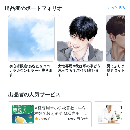
そこで、電話やチャット(トークルーム)を使った相談を始めて行きます。

出品者のポートフォリオ
もっと見る
〝〟当然、1回きりの相談でも大歓迎です〝〟

(留意事項)

・情報が必要なので、短時間で解決するのが難しい事もあります。短時
間をご希望される方は精度が落ちてしまう事をご了承ください。

・相手のいる事については、残念ながら確実に解決出来るというお約束
初心者限定❗あなたをココ
女性専用❤彼は私の事どう
男にふりまわ
は出来ない事をご了承ください。

ナラカウンセラーへ導きま
思ってる？ズバリ❗占いま
愛タロットで
す
す
❗
・一度の相談で明確に解決へのアドバイスが済む事もありますが、定期
的に一歩ずつ進めないといけない場合もある事をご了承ください。
経験職種
出品者の人気サービス
士業・専門職 / 教授・准教授・大学講師
経験年数 : 26年
ライフスタイル・その他 / 占い師
経験年数 : 21年
M様専用☆小学校算数・中学
T様
ライフスタイル・その他 / カウンセラー・コーチ
経験年数 : 25年
校数学教えます M様専用 算
自己
ライフスタイル・その他 / アドバイザー
経験年数 : 30年
数数学でわくわく❗️ビデオチ
人間
5.0
(621)
3,000
円
/60分
5.0
ャットで楽しく学ぼう
ップ
職歴
ます