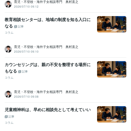
育児・不登校・海外子女相談専門 奥村直之
頼者に感謝賞
PTAソフトボール大会最優秀選手賞
体育大会組体操優
2026/07/10 09:12
秀賞　新聞報道
ココナラで最高ランクのプラチナランク獲得☆依頼
者に感謝賞
ココナラ  フォロワー数　1000人達成！！☆依頼者に感謝
教育相談センターは、地域の制度を知る入口に
賞
ココナラカウンセラー　　　教育・学習方法部門　第１位達成
なる
記事
資格・検定
コラム
小学校教諭免許
取得年 : 1990年
中学校教諭免許
取得年 : 1990年
育児・不登校・海外子女相談専門 奥村直之
高等学校教諭免許
取得年 : 2000年
2026/07/10 09:10
養護学校教諭免許
取得年 : 2000年
臨床心理士
取得年 : 1995年
カウンセリングは、親の不安を整理する場所に
公認心理師
取得年 : 2020年
もなる
記事
上級心理カウンセラー
取得年 : 1979年
産業カウンセラー
取得年 : 2000年
コラム
メンタルケア心理士
取得年 : 1993年
メンタル心理カウンセラー
取得年 : 2000年
育児・不登校・海外子女相談専門 奥村直之
オンライン心理カウンセラー
取得年 : 2006年
2026/07/10 09:08
夫婦カウンセラー
取得年 : 2000年
心理カウンセリングスペシャリスト
取得年 : 2000年
児童精神科は、早めに相談先として考えていい
家族療法カウンセラー
取得年 : 1994年
記事
チャイルドカウンセラー
取得年 : 2000年
コラム
キャリアカウンセラー
取得年 : 1997年