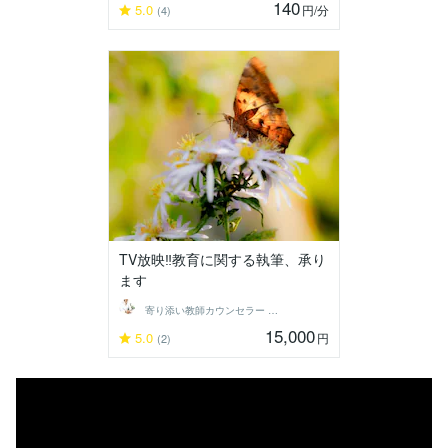
140
5.0
円
/分
(4)
TV放映‼️教育に関する執筆、承り
ます
寄り添い教師カウンセラー Qooちー
15,000
5.0
円
(2)