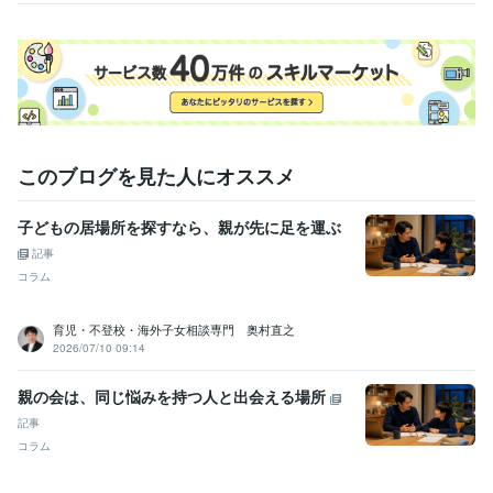
小学校教師・中学校教師・特別支援学級教師
1991年3月 ~ 2022年2
月
24時間電話相談センター カウンセラー
2006年2月 ~ 2009年2月
教育相談 主任
2002年3月 ~ 2022年2月
生徒指導 主任
2002年3月 ~ 2022年2月
特別支援学級教員 教師
1995年3月 ~ 2021年2月
24時間寄り添い教師相談センター開設
2020年3月 ~ 2024年4月
算数専科教員 教師
2017年3月 ~ 2022年2月
2021年9月 ~ 2024年4
このブログを見た人にオススメ
月
部活動顧問 教師 顧問
1991年3月 ~ 2005年2月
ココナラ専従カウンセラー プラチナランクカウンセラー
2021年12
子どもの居場所を探すなら、親が先に足を運ぶ
月 ~ 2024年4月
記事
ココナラ専従 プラチナカウンセラー フォロワー数 ４０００人達成
コラム
2021年12月 ~ 2024年4月
受賞歴
育児・不登校・海外子女相談専門 奥村直之
2026/07/10 09:14
教師カウンセラーの教育相談 
教師のカウンセリングマインド
教師カ
ウンセラーの仕事術
教師カウンセラーの生徒指導
心の傷を克服し
て
優秀カウンセラー賞
24時間無料相談ボランティアカウンセラー
親の会は、同じ悩みを持つ人と出会える場所
賞
カウンセラーの聴く技術
特別支援学級でのめざすもの
不登校指
記事
導における取組
適応教室設置における注意点
ボランティア補導委員
コラム
永年勤続賞（10年間）
いじめ被害に寄り添って
発達障害の子どもの
保護者を支える
ココナラで3ランクアップでゴールドランク獲得☆依