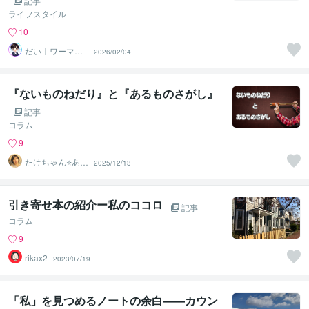
記事
ライフスタイル
10
だい｜ワーママ
2026/02/04
専門｜0から見直
す本音人生
『ないものねだり』と『あるものさがし』
記事
コラム
9
たけちゃん⭐あな
2025/12/13
たの魅力を見つ
ける対話人
引き寄せ本の紹介ー私のココロ
記事
コラム
9
rikax2
2023/07/19
「私」を見つめるノートの余白――カウン