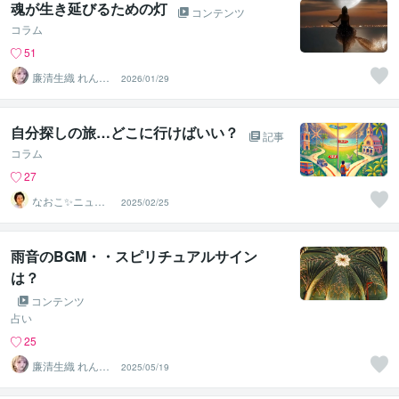
魂が生き延びるための灯
コンテンツ
コラム
51
廉清生織 れんせ
2026/01/29
い さき
自分探しの旅…どこに行けばいい？
記事
コラム
27
なおこ✨ニュー
2025/02/25
ジーランドNo1
鑑定士✨
雨音のBGM・・スピリチュアルサイン
は？
コンテンツ
占い
25
廉清生織 れんせ
2025/05/19
い さき