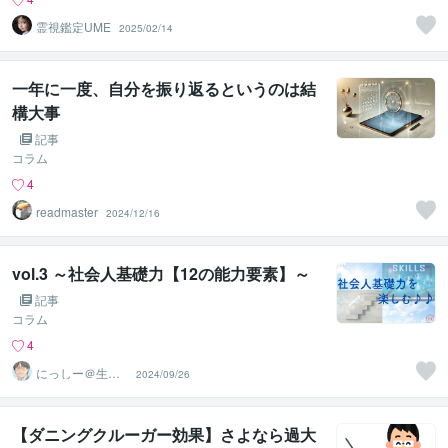
霊視鑑定UME
2025/02/14
一年に一度、自分を振り返るというのは結
構大事
記事
コラム
4
readmaster
2024/12/16
vol.3 ～社会人基礎力【12の能力要素】～
記事
コラム
4
にっしー＠生成A
2024/09/26
I活用アドバイザ
ー
【ダニングクルーガー効果】さよなら過大