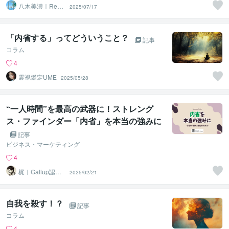
八木美濃｜Resel
2025/07/17
f™
「内省する」ってどういうこと？
記事
コラム
4
霊視鑑定UME
2025/05/28
“一人時間”を最高の武器に！ストレング
ス・ファインダー「内省」を本当の強みに
――心の声をビジネス成果へ活かす方法
記事
ビジネス・マーケティング
4
梶｜Gallup認定
2025/02/21
ストレングスコ
ーチ
自我を殺す！？
記事
コラム
4