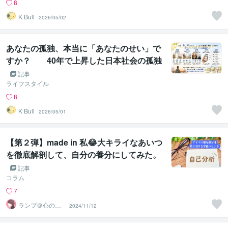
8
K Bull
2026/05/02
あなたの孤独、本当に「あなたのせい」で
すか？ 40年で上昇した日本社会の孤独
を、ひとりで背負っていた話
記事
ライフスタイル
8
K Bull
2026/05/01
【第２弾】made in 私😂大キライなあいつ
を徹底解剖して、自分の養分にしてみた。
記事
コラム
7
ランプ＠心のお
2024/11/12
悩み解決専門家