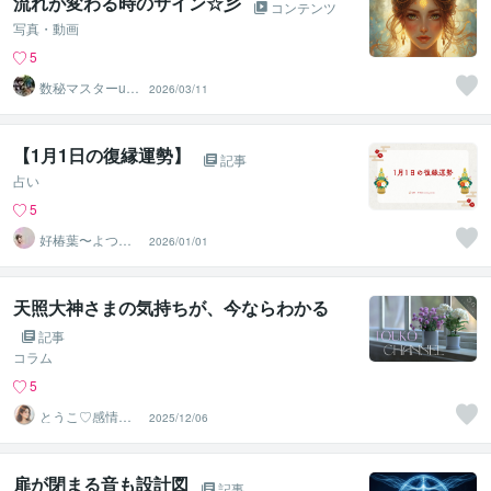
流れが変わる時のサイン☆彡
コンテンツ
写真・動画
5
数秘マスターura
2026/03/11
ra
【1月1日の復縁運勢】
記事
占い
5
好椿葉〜よつ
2026/01/01
ば〜
天照大神さまの気持ちが、今ならわかる
記事
コラム
5
とうこ♡感情の
2025/12/06
コンシェルジュ
扉が閉まる音も設計図
記事