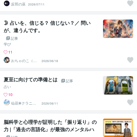
反照の巫
2026/07/11
🌛 占いを、信じる？ 信じない？／ 問い
が、違うんです。
記事
学び
11
おちゃのこ（御
2026/06/18
茶乃子祭々）
夏至に向けての準備とは
記事
占い
10
仙花✻クラニオ
2026/06/11
療法遠隔ヒーリ
ング
脳科学と心理学が証明した「振り返り」の
力 |「過去の言語化」が最強のメンタルハ
ックである理由