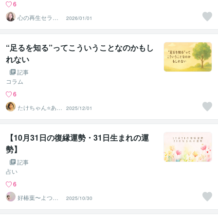
6
心の再生セラピ
2026/01/01
スト YASUKO
“足るを知る”ってこういうことなのかもし
れない
記事
コラム
6
たけちゃん⭐あな
2025/12/01
たの魅力を見つ
ける対話人
【10月31日の復縁運勢・31日生まれの運
勢】
記事
占い
6
好椿葉〜よつ
2025/10/30
ば〜