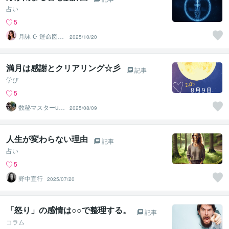
占い
5
月詠 ☪︎ 運命図書
2025/10/20
館の司書
満月は感謝とクリアリング☆彡
記事
学び
5
数秘マスターura
2025/08/09
ra
人生が変わらない理由
記事
占い
5
野中宣行
2025/07/20
「怒り」の感情は○○で整理する。
記事
コラム