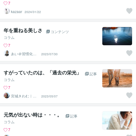
7
kazaar
2024/01/22
年を重ねる美しさ
コンテンツ
コラム
7
あい＠習慣化コ
2023/07/30
ーチング
すがっていたのは、「過去の栄光」
記事
コラム
7
宮城きわむ｜オ
2023/05/07
ンライン三線レ
ッスン
元気が出ない時は・・・。
記事
コラム
7