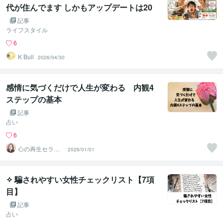
代が住んでます しかもアップデートは20
年前で止まっている件
記事
ライフスタイル
6
K Bull
2026/04/30
感情に気づくだけで人生が変わる 内観4
ステップの基本
記事
占い
6
心の再生セラピ
2026/01/01
スト YASUKO
✧ 騙されやすい女性チェックリスト【7項
目】
記事
占い