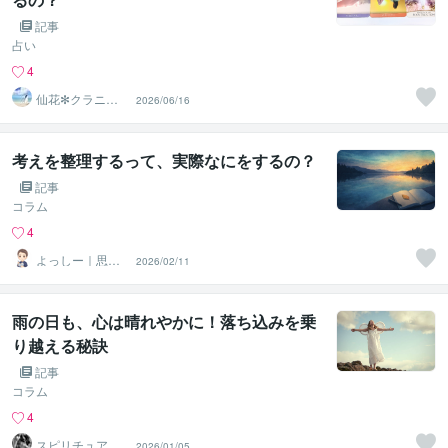
記事
占い
4
仙花✻クラニオ
2026/06/16
療法遠隔ヒーリ
ング
考えを整理するって、実際なにをするの？
記事
コラム
4
よっしー｜思考
2026/02/11
のサブスク
雨の日も、心は晴れやかに！落ち込みを乗
り越える秘訣
記事
コラム
4
スピリチュアリ
2026/01/05