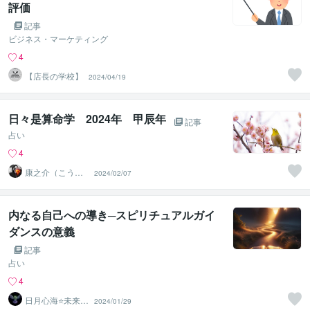
評価
記事
ビジネス・マーケティング
4
【店長の学校】
2024/04/19
日々是算命学 2024年 甲辰年
記事
占い
4
康之介（こうの
2024/02/07
すけ）
内なる自己への導き─スピリチュアルガイ
ダンスの意義
記事
占い
4
日月心海⭐未来灯
2024/01/29
火