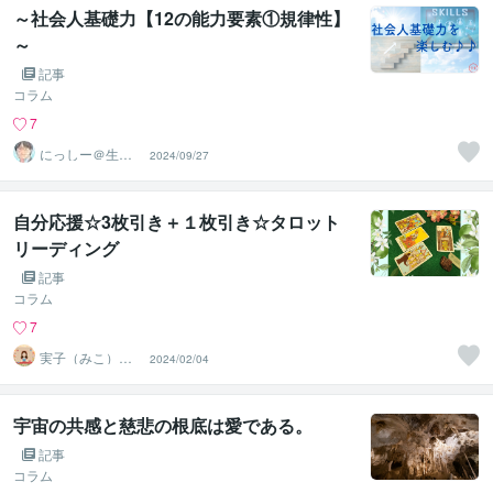
～社会人基礎力【12の能力要素①規律性】
～
記事
コラム
7
にっしー＠生成A
2024/09/27
I活用アドバイザ
ー
自分応援☆3枚引き＋１枚引き☆タロット
リーディング
記事
コラム
7
実子（みこ）✨
2024/02/04
未来好転セラピ
ーカフェ
宇宙の共感と慈悲の根底は愛である。
記事
コラム