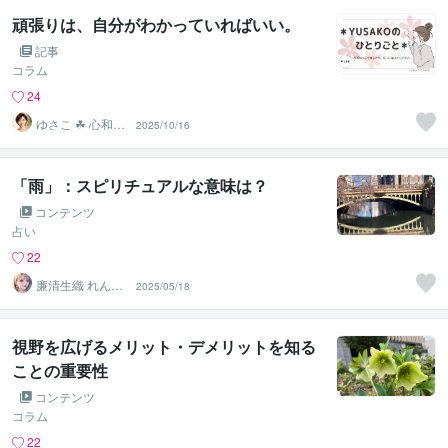
頑張りは、自分がわかっていればいい。
記事
コラム
24
ゆさこ ☘ 心和ら
2025/10/16
ぐ拠り所
「雨」：スピリチュアルな意味は？
コンテンツ
占い
22
廉清生織 れんせ
2025/05/18
い さき
視野を広げるメリット・デメリットを知る
ことの重要性
コンテンツ
コラム
22