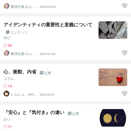
廉清生織 れんせ
2025/05/09
い さき
アイデンティティの重要性と意義について
コンテンツ
学び
20
廉清生織 れんせ
2025/01/28
い さき
心、衝動、内省
記事
コラム
14
レムレム lemle
2023/02/21
m
『安心』と『気付き』の違い
記事
占い
11