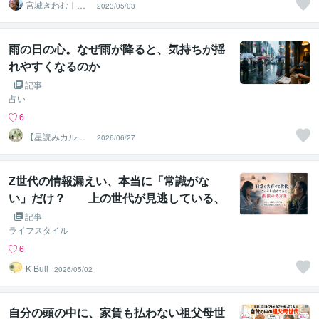
宮城きわむ｜オ
2023/05/03
ンライン三線レ
ッスン
雨の日の心。なぜ雨が降ると、気持ちが揺
れやすくなるのか
記事
占い
6
【星読みカル
2026/06/27
テ】水野慧
Z世代の情報漏えい、本当に「常識がな
い」だけ？ 上の世代が見逃している、
彼らがこっそり始めていた孤独の処方箋
記事
ライフスタイル
6
K Bull
2026/05/02
自分の頭の中に、家賃も払わない祖父母世