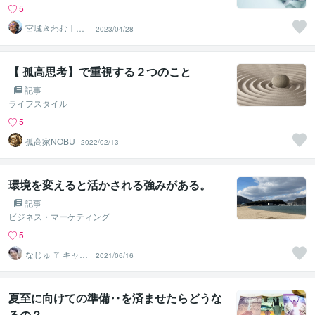
5
宮城きわむ｜オ
2023/04/28
ンライン三線レ
ッスン
【 孤高思考】で重視する２つのこと
記事
ライフスタイル
5
孤高家NOBU
2022/02/13
環境を変えると活かされる強みがある。
記事
ビジネス・マーケティング
5
なじゅ ⚚ キャリ
2021/06/16
アコンサルタン
ト
夏至に向けての準備‥を済ませたらどうな
るの？