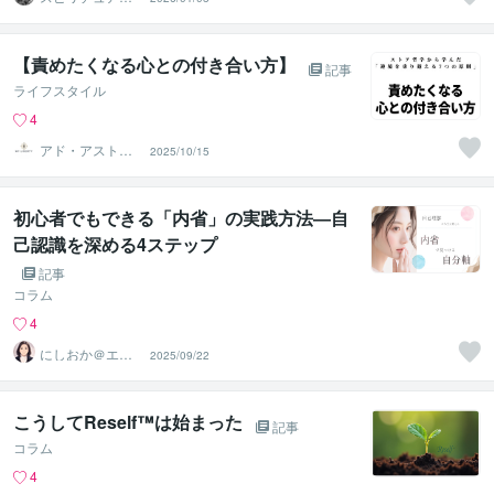
ストHimica ヒミ
カ♫
【責めたくなる心との付き合い方】
記事
ライフスタイル
4
アド・アストラ
2025/10/15
ワークス
初心者でもできる「内省」の実践方法―自
己認識を深める4ステップ
記事
コラム
4
にしおか＠エン
2025/09/22
パワメントカウ
ンセラー
こうしてReself™は始まった
記事
コラム
4