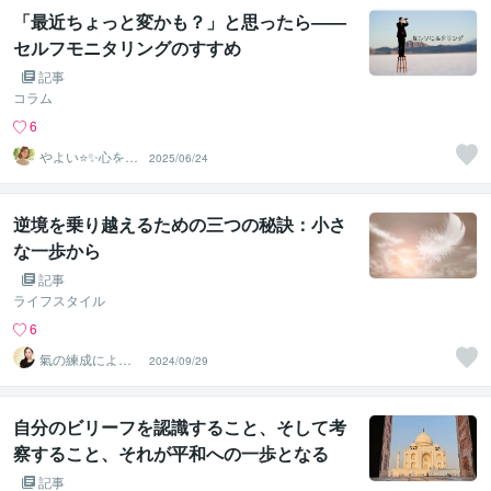
「最近ちょっと変かも？」と思ったら——
セルフモニタリングのすすめ
記事
コラム
6
やよい⭐️✨心を整
2025/06/24
える保健室✨⭐️
逆境を乗り越えるための三つの秘訣：小さ
な一歩から
記事
ライフスタイル
6
氣の練成による
2024/09/29
意識変容ガイド
｜氣功師有岐
自分のビリーフを認識すること、そして考
察すること、それが平和への一歩となる
記事