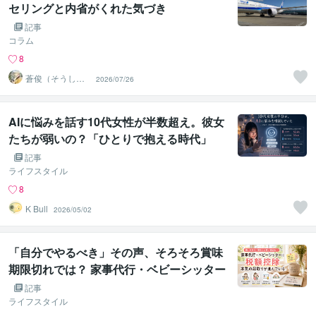
セリングと内省がくれた気づき
記事
コラム
8
蒼俊（そうしゅ
2026/07/26
ん）
AIに悩みを話す10代女性が半数超え。彼女
たちが弱いの？「ひとりで抱える時代」
を、若い世代が先に終わらせていた
記事
ライフスタイル
8
K Bull
2026/05/02
「自分でやるべき」その声、そろそろ賞味
期限切れでは？ 家事代行・ベビーシッター
の税額控除、国主体の本気の段取りが進ん
記事
でいる
ライフスタイル