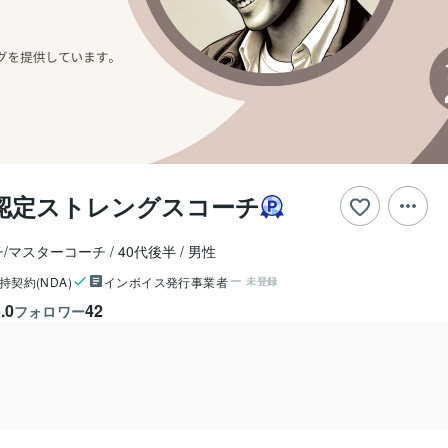
up認定ストレングスコーチ
/マスターコーチ
40代後半
男性
持契約(NDA)
インボイス発行事業者
未登録
.0
42
フォロワー