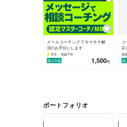
小さなコーチングが大きな変化を生む瞬
コーチングを提供しています（有償500
ができます。そんな成長する姿を見るのが
自分の中にあるモヤモヤを解消し、前向き
※サービス価格は繁忙状況により上下しま
メールコーチングでモヤモヤ解
コ
消のお手伝いします
応
7
5.0
実績
件
実
1,500
購入可能
購
円
ポートフォリオ