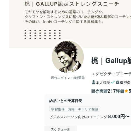
梶｜Gall
エグゼクティブコーチ
最終ログイン：
5時間前
本人確認
機密保
217
5
販売実績
評価
納品ごとの予算目安
学習指導・資格・キャリア相談
8,000円〜
ビジネスパーソン向けのコーチング
スケジュール