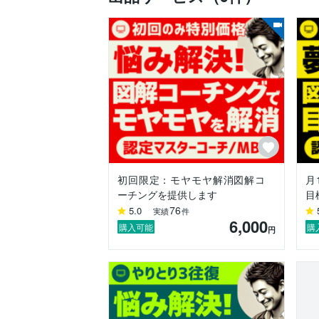
✅主な提供サービス

①モヤモヤがスッキリして課題が明らかに
私のコーチングは、あなたの話を丁寧に
思考が整理され、課題が明確になります。
モヤモヤがあると、脳は不確実性を嫌い
いなく前に進める状態にする必要がありま
クライアントからの声はレビューをご覧く
＜相談テーマの例＞

└転職をするべきかどうか悩んでいる

初回限定：モヤモヤ解消図解コ
月
└やりたいことが何なのかわからなくなっ
ーチングを提供します
目
└職場の上司とどうしてもうまくいかない
76
5.0
実績
件
└キャリアアップしていきたいが何からど
6,000
購入可能
購
円
②クリフトン・ストレングスに基づく「才
Gallup社によるクリフトン・ストレ
コーチングも提供しています。詳細は出品
✅仕事で結果を出したいビジネスパーソン
本業では事業部の部門責任者をしています