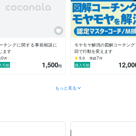
間を何度も目の当たりにしてきました。そして「一人でも多くのビジネ
時間以上、今年PCCトライ予定）。モヤモヤが晴れ、前向きに仕事に臨
大好きです。

に一歩を踏み出すために、ぜひ私のコーチングをお試しください。

す
ーチングに関する事前相談に
モヤモヤ解消の図解コーチング
じます
回で行動を変えます
0
7
5.0
績
件
実績
件
1,500
12,00
入可能
購入可能
円
もっと見る