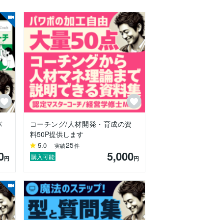
です。この視覚的なアプローチによって、
せん。まずはモヤモヤをクリアにして、迷
グです。

パ
コーチング/人材開発・育成の資
料50P提供します
25
5.0
実績
件
0
5,000
購入可能
円
円
を明確化して、勝ちパターンを作り上げる