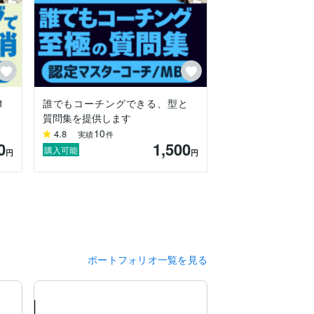
スパーソンを前向きにしたい」という志で
めるようになると自然と成長していくこと
1
誰でもコーチングできる、型と
質問集を提供します
10
4.8
実績
件
0
1,500
購入可能
円
円
ポートフォリオ一覧を見る