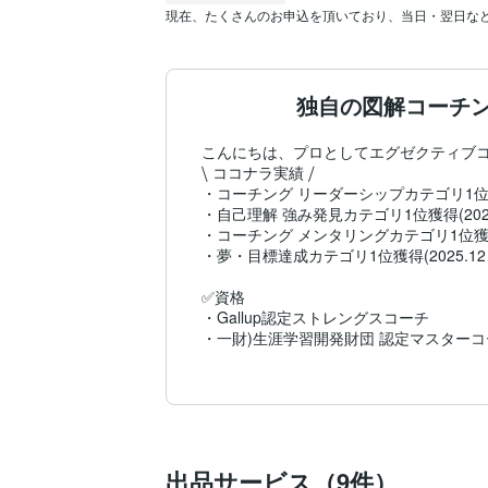
現在、たくさんのお申込を頂いており、当日・翌日な
独自の図解コーチ
こんにちは、プロとしてエグゼクティブコ
⧹ ココナラ実績 ⧸

・コーチング リーダーシップカテゴリ1位獲得(2
・自己理解 強み発見カテゴリ1位獲得(2025.2
・コーチング メンタリングカテゴリ1位獲得(2
・夢・目標達成カテゴリ1位獲得(2025.12、2
✅資格

・Gallup認定ストレングスコーチ

・一財)生涯学習開発財団 認定マスターコ
・経営学修士MBA

主にビジネスパーソン向けに独自の「図解
ントにコーチングを行ってきました。

現在のネットワークでは出会えない人に
出品サービス（9件）
めてみました。
