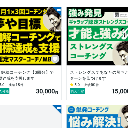
なる「思考図解コーチング」

聞き、リアルタイムで画面共有しながら図解を作成する独自のスタイル


行動を起こしづらくなります。行動ができないと、成長や変化は訪れま
す。

ださい。モヤモヤしている方にはぜひ一度お試しいただきたいコーチン
1継続コーチング【3回分】で
ストレングスであなたの勝ち
てしまった

標達成を支援します
ターンを見つけます
が仕事は辞めたくない

18
50
5.0
5.0
実績
件
実績
件
うすれば良いかわからない　などなど

30,000
15,00
入可能
購入可能
円
能・強み理解コーチング」

ングス（ストレングス・ファインダー）に基づき、あなただけの才能・強み
サービスをご覧ください。

へ

。
