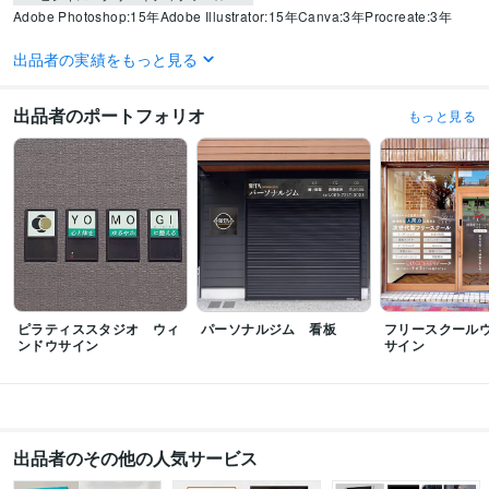
Adobe Photoshop:15年
Adobe Illustrator:15年
Canva:3年
Procreate:3年
得意分野
出品者の実績をもっと見る
デザイン制作
看板、のぼり、切り文字、メニュー 他
地図作成
カッティ
ングシート
出品者のポートフォリオ
もっと見る
看板
のぼり
チラシ
トレース
切り文字
印刷
メニュー
接骨院
エステ
飲食業
動画編集・映像制作
画像処理
画像処理
切り抜き
飲食店
メニュー
photoshop
ピラティススタジオ ウィ
パーソナルジム 看板
フリースクール
ンドウサイン
サイン
出品者のその他の人気サービス