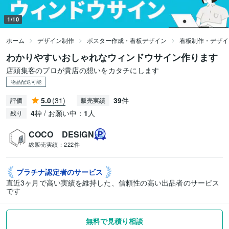
1/10
ホーム
デザイン制作
ポスター作成・看板デザイン
看板制作・デザイ
わかりやすいおしゃれなウィンドウサイン作ります
店頭集客のプロが貴店の想いをカタチにします
物品配送可能
5.0
(31)
39
件
評価
販売実績
4
枠 / お願い中：
1
人
残り
COCO DESIGN
総販売実績：
222件
プラチナ認定者の
サービス
直近3ヶ月で高い実績を維持した、信頼性の高い出品者のサービス
です
無料で見積り相談