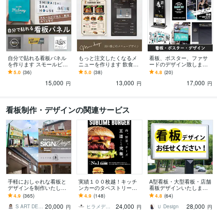
自分で貼れる看板パネル
もっと注文したくなるメ
看板、ポスター、ファサ
を作ります スモールビジ
ニューを作ります 飲食店
ードのデザイン致します
ネスを応援します！
様向け、女性向け、外国
店頭集客が得意です！ひ
5.0
(36)
5.0
(38)
4.8
(20)
語メニューをデザインし
と目でわかりやすい看板
15,000
13,000
17,000
ます
を作ります！
円
円
円
看板制作・デザインの関連サービス
手軽におしゃれな看板と
実績１００枚越！キッチ
A型看板・大型看板・店舗
デザインを制作いたしま
ンカーのタペストリー作
看板デザインいたします
す 看板・ウィンドウサイ
ります 【入稿費・送料無
ポスター・ウィンドウサ
4.9
(365)
4.9
(148)
4.8
(64)
ンをご提案致します（デ
料】デザインから印刷発
イン・初めての方親切丁
20,000
24,000
28,000
ザインのみも可能）
注～納品までコミコミ！
寧対応いたします
S ART DESIGN
ヒラメデザイン
Ｕ Design
円
円
円