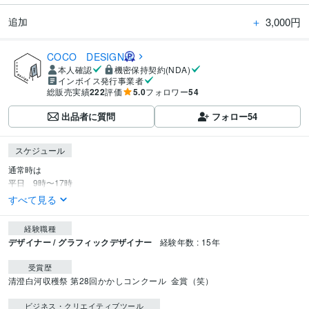
＋
3,000円
追加
COCO DESIGN
本人確認
機密保持契約(NDA)
インボイス発行事業者
総販売実績
222
評価
5.0
フォロワー
54
出品者に質問
フォロー
54
スケジュール
通常時は

平日　9時〜17時
すべて見る
経験職種
デザイナー / グラフィックデザイナー
経験年数 : 15年
受賞歴
清澄白河収穫祭 第28回かかしコンクール  金賞（笑）
ビジネス・クリエイティブツール