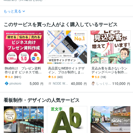
もっと見る
このサービスを買った人がよく購入しているサービス
BtoB向け プレゼン資料
高品質なWEBサイトデザ
見込み客を逃さないラン
作ります ビジネスで他社
イン、プロが制作します
ディングページを制作し
に差を付ける、信頼＆本
ヒアリング重視★イメー
ます しっくり感×マーケテ
5.0
(991)
5.0
(43)
5.0
(18)
物のパワーポイント資料
ジ通りのWebサイトデザ
ィング で成果につなげる
5,000
40,000
110,000
イン制作します
訴求力の高いLP
pinokoro
NODE WORKS
しっくりLP＠制作パートナー
円
円
円
看板制作・デザインの人気サービス