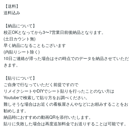
【送料】

送料込み

【納品について】

校正OKとなってから3〜7営業日前後納品となります。

(土日カウント無)

早く納品になることもございます

(内貼りシート除く)

10日ご連絡が滞った場合はその時点でのデータを納品させていただ
きます。

【貼りについて】

ご自身で行なっていただく前提ですので

リメイクシートやDIYでシート貼りを行ったことのない方は

Youtubeで検索して貼り方をお調べください。

難しそうな場合はお近くの看板屋さんやなどにお頼みすることをお
勧めします。

納品時におすすめの動画QRを添付いたします。

貼りに失敗した場合は再度追加料金でお送りすることは可能です。
