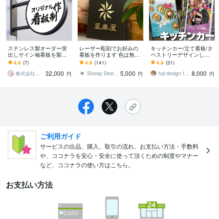
ステンレス製オーダー突
レーザー彫刻でお好みの
キッチンカー/立て看板/タ
出しサイン袖看板を製作
看板を作ります 色は無
ペストリーデザインしま
します 両面発光 電飾看
地・黒・白の3色からお選
す 8月限定価格/A0まで追
4.6
(7)
4.9
(141)
4.9
(31)
板 室外防水 ステンレス
び出来ます！
加料金不要
32,000
5,000
8,000
集客
株式会社東旭
Sheep Design
fuji design factory
円
円
円
ご利用ガイド
サービスの出品、購入、取引の流れ、お支払い方法・手数料
や、ココナラを安心・安全に使って頂くための制度やマナー
など、ココナラの使い方はこちら。
お支払い方法