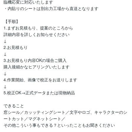
臨機応変に対応いたします

・内貼りのシートは別出力工場から直送となります

【手順】

1.まずお見積もり、提案のところから

詳細内容を詳しくお知らせください

↓

2.お見積もり

↓

3.お見積もり内容OKの場合ご購入

購入後細かなヒアリングいたします

↓

4.作業開始、画像で校正をお送りします

↓

5.校正OK→正式データまたは現物納品

できること

窓シール／カッッティングシート／文字やロゴ、キャラクターのシ
ートカット／マグネットシート／

その他こういう事もできる？といったこともお聞きください
