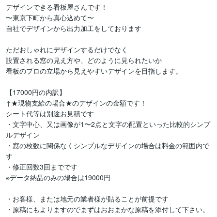
デザインできる看板屋さんです！

〜東京下町から真心込めて〜

自社でデザインから出力加工をしております

ただおしゃれにデザインするだけでなく

設置される窓の見え方や、どのように見られたいか

看板のプロの立場から見えやすいデザインを目指します。

【17000円の内訳】

↑★現物支給の場合★のデザインの金額です！

シート代等は別途お見積です

・文字中心、又は画像が1〜2点と文字の配置といった比較的シンプ
ルデザイン

・窓の枚数に関係なくシンプルなデザインの場合は料金の範囲内で
す

・修正回数3回までです

※データ納品のみの場合は19000円

・お客様、または地元の業者様が貼ることが前提です

・原稿にもよりますのでまずはおおまかな原稿を添付して下さい。