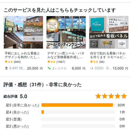
このサービスを見た人はこちらもチェックしています
手軽におしゃれな看板と
デザイン+窓シール・パネ
自分で貼れる看板パネル
デザインを制作いたしま
ルなど実物看板作成しま
を作ります スモールビジ
す 看板・ウィンドウサイ
す 1800件実績｜窓シール
ネスを応援します！
4.9
(365)
5.0
(1967)
5.0
(36)
ンをご提案致します（デ
等の看板制作｜持込デー
20,000
6,000
15,000
ザインのみも可能）
タOK
S ART DESIGN
まいどケロ
COCO DESIGN
円
円
円
評価・感想（31件）- 非常に良かった
5.0
総合評価
星5 (非常に良かった)
30件
星4 (良かった)
1件
星3 (普通)
0件
星2 (悪かった)
0件