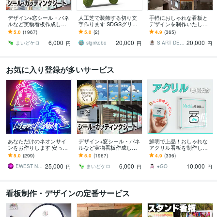
デザイン+窓シール・パネ
人工芝で装飾する切り文
手軽におしゃれな看板と
ルなど実物看板作成しま
字作ります SDGSグリー
デザインを制作いたしま
す 1800件実績｜窓シール
ンサインで環境配慮型ブ
す 看板・ウィンドウサイ
5.0
(1967)
5.0
(2)
4.9
(365)
等の看板制作｜持込デー
ランドイメージをアピー
ンをご提案致します（デ
6,000
20,000
20,000
タOK
ル
ザインのみも可能）
まいどケロ
signkobo
S ART DESIGN
円
円
円
お気に入り登録が多いサービス
あなただけのネオンサイ
デザイン+窓シール・パネ
鮮明で上品！おしゃれな
ンをお作りします 安っぽ
ルなど実物看板作成しま
アクリル看板を制作しま
くないワンランク上の法
す 1800件実績｜窓シール
す フルカラーで美しい看
5.0
(299)
5.0
(1967)
4.9
(336)
人向けLEDネオンサイン
等の看板制作｜持込デー
板＆ミニ看板のセット！
25,000
6,000
10,000
タOK
送料無料！
EWEST NeonsignTokyo
まいどケロ
●GO
円
円
円
看板制作・デザインの定番サービス