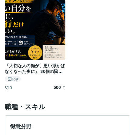
・どこで止まっているのか

・何が引っかかっているのか

・本当は何を大切にしたいのか

を整理し、文章として見える形でお返しします。

うまく話せなくても大丈夫です。

まとまっていなくても問題ありません。

断片的でも、短くても大丈夫です。

むしろ、その状態から整理することに意味があります。

【このサービスで得られるもの】

「大切な人の顔が、思い浮かば
・頭の中の整理された状態

なくなった夜に」 30個の悩み
・自分の状況の言語化

から見えた、動けない人の共通
記事
・次にどう考えればいいかの方向性

点と解決方法
・あとから読み返せる文章

500
0
円
【こんな方に向いています】

・何に悩んでいるのか分からない

職種・スキル
・考えがまとまらず動けない

・AIに相談してみたけど、なぜかスッキリしない

・誰かに話したいけど、うまく話せる自信がない

得意分野
・電話が苦手で、自分のペースで相談したい

・一度立ち止まって整理したい
