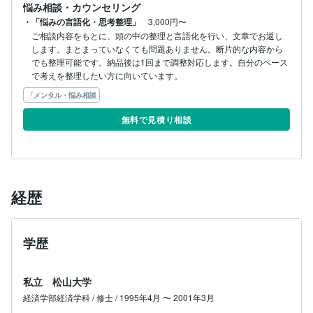
悩み相談・カウンセリング
【向いていない方】

・「悩みの言語化・思考整理」
3,000円〜
・すぐに答えだけほしい方

ご相談内容をもとに、頭の中の整理と言語化を行い、文章でお返し
・強く背中を押してほしい方

します。まとまっていなくても問題ありません。断片的な内容から
・医療的な判断や診断を求めている方

でも整理可能です。納品後は1回まで調整対応します。自分のペース
で考えを整理したい方に向いています。
一人で考えていると、同じところをぐるぐる回ってしま
「メンタル・悩み相談
うことがあります。

AIに聞いても、整いすぎていて自分の言葉にならないこ
無料で見積り相談
とがあります。

でも、少しだけ外から整理が入ると、見え方が変わりま
す。

無理に前に進む必要はありません。

経歴
まずは「今どうなっているのか」を一緒に整えるところ
から。

学歴
その結果として、自然に次の一歩が見える状態へ翻訳し
ます。
私立 松山大学
経済学部経済学科 / 修士 / 1995年4月 〜 2001年3月