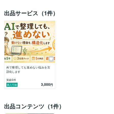
・電話相談員（緊急対応含む）

・引きこもりサポーター

出品サービス（1件）
身体で動けない人、心で動けない人、状況で動けない
人。

立ち止まり方は違っても、共通していたのは

「自分でもなぜ動けないのか言葉にできない」ことでし
た。

そして言語化できると、人は不思議なくらい

自分の足で動き始めます。

これは支援する側としてだけでなく、

自分自身も働けなくなり、動けなくなり、

AIで整理しても進めない悩みを言
頭の中がぐちゃぐちゃになった経験から実感していま
語化します
す。

0
実績
件
3,000
だからこのサービスでは

円
購入可能
「ただ聞く」だけでも、「整った答えを返す」だけでも
終わらせません。

あなたの中にあるものを一緒にほどいて、

出品コンテンツ（1件）
・今どんな状態なのか
