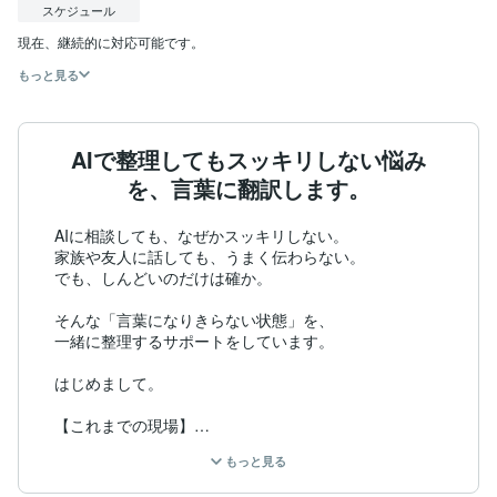
スケジュール
現在、継続的に対応可能です。
もっと見る
AIで整理してもスッキリしない悩み
を、言葉に翻訳します。
AIに相談しても、なぜかスッキリしない。

家族や友人に話しても、うまく伝わらない。

でも、しんどいのだけは確か。

そんな「言葉になりきらない状態」を、

一緒に整理するサポートをしています。

はじめまして。

【これまでの現場】

・生活介護施設（管理者）

もっと見る
・重度訪問介護（身体障害者支援）

・放課後等デイサービス
