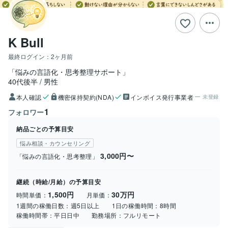
K Bull
最終ログイン：
2ヶ月前
「悩みの言語化・思考整理サポート」
40代後半
男性
本人確認
機密保持契約(NDA)
インボイス発行事業者
未登録
1
フォロワー
納品ごとの予算目安
悩み相談・カウンセリング
3,000円〜
「悩みの言語化・思考整理」
継続（時給/月給）の予算目安
1,500円
30万円
時間単価：
月単価：
1週間の稼働日数：
週5日以上
1日の稼働時間：
8時間
稼働時間帯：
平日日中
勤務場所：
フルリモート