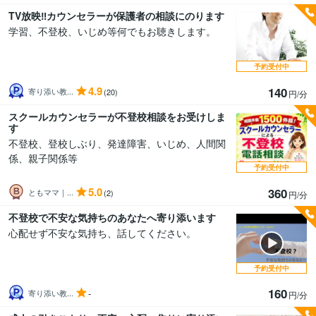
TV放映‼️カウンセラーが保護者の相談にのります
学習、不登校、いじめ等何でもお聴きします。
予約受付中
4.9
140
寄り添い教...
(20)
円/分
スクールカウンセラーが不登校相談をお受けしま
す
不登校、登校しぶり、発達障害、いじめ、人間関
係、親子関係等
予約受付中
5.0
360
ともママ｜...
(2)
円/分
不登校で不安な気持ちのあなたへ寄り添います
心配せず不安な気持ち、話してください。
予約受付中
160
-
寄り添い教...
円/分