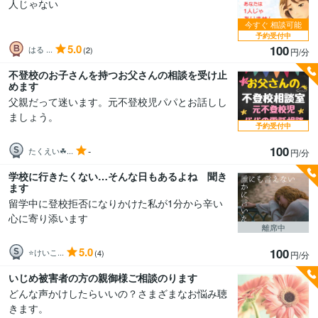
人じゃない
今すぐ
相談可能
予約受付中
5.0
100
はる ...
(2)
円/分
不登校のお子さんを持つお父さんの相談を受け止
めます
父親だって迷います。元不登校児パパとお話しし
ましょう。
予約受付中
100
-
たくえい☘...
円/分
学校に行きたくない…そんな日もあるよね 聞き
ます
留学中に登校拒否になりかけた私が1分から辛い
心に寄り添います
離席中
5.0
100
⭐️けいこ...
(4)
円/分
いじめ被害者の方の親御様ご相談のります
どんな声かけしたらいいの？さまざまなお悩み聴
きます。