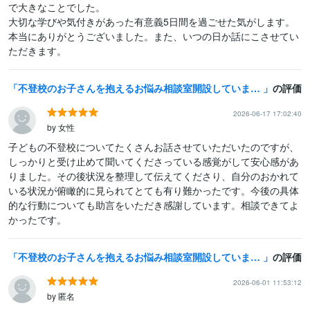
で大きなことでした。

大切な学びや気付きがあった有意義5日間を過ごせた気がします。

本当にありがとうございました。また、いつの日か話にこさせてい
ただきます。
不登校のお子さんを抱えるお悩み相談室開設しています 小中教員歴３３年の元校長／上級心理カウンセラーが寄り添います
の評価
2026-06-17 17:02:40
by 女性
子どもの不登校についてたくさんお話させていただいたのですが、
しっかりと受け止めて聞いてくださっている感覚がして安心感があ
りました。その後状況を整理して伝えてくださり、自分のおかれて
いる状況が俯瞰的に見られてとても有り難かったです。今後の具体
的な行動についても助言をいただき感謝しています。相談できてよ
かったです。
不登校のお子さんを抱えるお悩み相談室開設しています 小中教員歴３３年の元校長／上級心理カウンセラーが寄り添います
の評価
2026-06-01 11:53:12
by 匿名