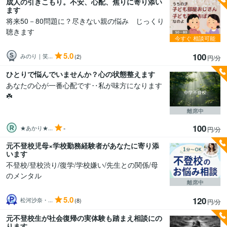
成人の引きこもり。不安、心配、焦りに寄り添い
ます
将来50－80問題に？尽きない親の悩み じっくり
聴きます
今すぐ
相談可能
5.0
100
みのり｜笑...
(2)
円/分
ひとりで悩んでいませんか？心の状態整えます
あなたの心が一番心配です‥私が味方になります
☘️
離席中
100
-
★あかり★...
円/分
元不登校児母×学校勤務経験者があなたに寄り添
います
不登校/登校渋り/復学/学校嫌い/先生との関係/母
のメンタル
離席中
5.0
120
松河沙奈・...
(8)
円/分
元不登校生が社会復帰の実体験も踏まえ相談にの
ります