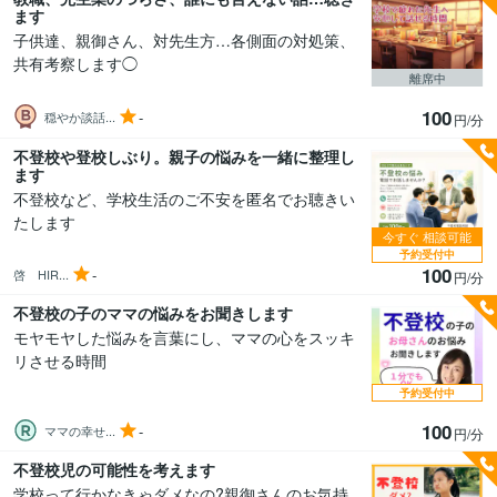
ます
子供達、親御さん、対先生方…各側面の対処策、
共有考察します◯
離席中
100
-
穏やか談話...
円/分
不登校や登校しぶり。親子の悩みを一緒に整理し
ます
不登校など、学校生活のご不安を匿名でお聴きい
たします
今すぐ
相談可能
予約受付中
100
-
啓 HIR...
円/分
不登校の子のママの悩みをお聞きします
モヤモヤした悩みを言葉にし、ママの心をスッキ
リさせる時間
予約受付中
100
-
ママの幸せ...
円/分
不登校児の可能性を考えます
学校って行かなきゃダメなの?親御さんのお気持