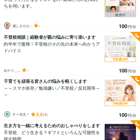
ちを伺います。
離席中
100
-
優しさがか...
円/分
不登校相談｜経験者が親の悩みに寄り添います
約半年で復帰！不登校のその先の未来へ向かうア
ドバイス
予約受付中
100
-
あかり__...
円/分
子育てを頑張る皆さんの悩みを軽くします
～～スマホ依存／勉強嫌い／不登校／反抗期等～
～
予約受付中
5.0
100
すー先生＊
(1)
円/分
生き方を一緒に考えるためのおしゃべりをします
不登校、どう生きる？ギフトといろんな可能性を
探す時間