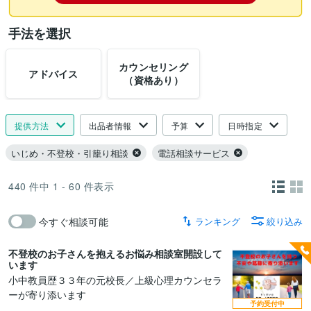
手法を選択
カウンセリング
アドバイス
（資格あり）
提供方法
出品者情報
予算
日時指定
いじめ・不登校・引籠り相談
電話相談サービス
440
件中
1 - 60
件表示
ランキング
絞り込み
今すぐ相談可能
不登校のお子さんを抱えるお悩み相談室開設して
います
小中教員歴３３年の元校長／上級心理カウンセラ
ーが寄り添います
予約受付中