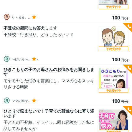
予約受付中
100
-
りぅまま。...
円/分
不登校の疑問にお答えします
不登校・行き渋り、どうしたらいい？
予約受付中
100
-
〜ひいろ〜...
円/分
ひきこもりの子のお母さんのお悩みをお聞きしま
す
モヤモヤした悩みを言葉にし、ママの心をスッキ
リさせる時間
予約受付中
100
-
ママの幸せ...
円/分
ひとりで悩まないで！子育ての孤独な心に寄り添
います
子どもの不登校、イライラ…同じ経験をした私に
話してみませんか