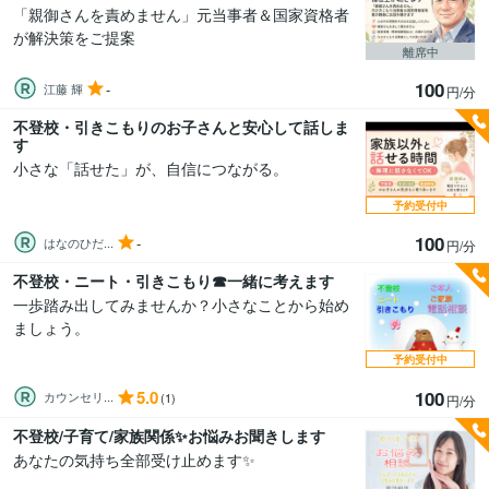
「親御さんを責めません」元当事者＆国家資格者
が解決策をご提案
離席中
100
-
江藤 輝
円/分
不登校・引きこもりのお子さんと安心して話しま
す
小さな「話せた」が、自信につながる。
予約受付中
100
-
はなのひだ...
円/分
不登校・ニート・引きこもり☎︎一緒に考えます
一歩踏み出してみませんか？小さなことから始め
ましょう。
予約受付中
5.0
100
カウンセリ...
(1)
円/分
不登校/子育て/家族関係✨お悩みお聞きします
あなたの気持ち全部受け止めます✨