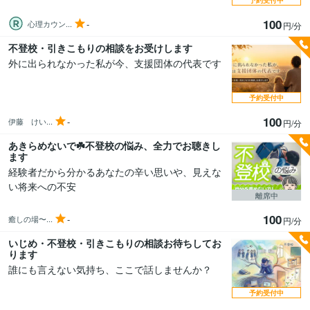
予約受付中
100
-
心理カウン...
円/分
不登校・引きこもりの相談をお受けします
外に出られなかった私が今、支援団体の代表です
予約受付中
100
-
伊藤 けい...
円/分
あきらめないで☘️不登校の悩み、全力でお聴きし
ます
経験者だから分かるあなたの辛い思いや、見えな
い将来への不安
離席中
100
-
癒しの場〜...
円/分
いじめ・不登校・引きこもりの相談お待ちしてお
ります
誰にも言えない気持ち、ここで話しませんか？
予約受付中