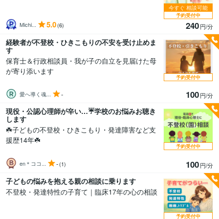
今すぐ
相談可能
予約受付中
5.0
240
Michi...
(6)
円/分
経験者が不登校・ひきこもりの不安を受け止めま
す
保育士＆行政相談員・我が子の自立を見届けた母
が寄り添います
予約受付中
100
-
愛へ導く魂...
円/分
現役・公認心理師が辛い…☔学校のお悩みお聴き
します
☘️子どもの不登校・ひきこもり・発達障害など支
援歴14年☘️
予約受付中
100
-
en＊ココ...
(1)
円/分
子どもの悩みを抱える親の相談に乗ります
不登校・発達特性の子育て｜臨床17年の心の相談
予約受付中