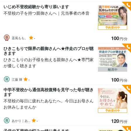
いじめ不登校経験から寄り添います
不登校の子を持つ親御さんへ｜元当事者の本音
予約受付中
100
-
遥風もも。
円/分
ひきこもりで限界の親御さんへ★伴走のプロが聴
きます
ひきこもりのお子様を抱える親御さんへ★専門家
が優しく聴きます
離席中
100
-
江藤 輝
円/分
中学不登校から通信高校復帰を見守った母が聴き
ます
不登校の毎日に疲れたあなたへ。今日はお母さん
お休みしませんか
予約受付中
120
-
あかり｜あ...
円/分
子供の不登校の悩み一緒に考えます