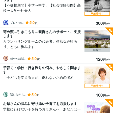
【不登校期間】小学〜中学、【社会復帰期間】高
校〜大学〜社会人
予約受付中
5.0
300
プロFP㊗...
(1)
円/分
苛め類…引きこもり…親御さんのサポート、支援
します
カウンセリングルームの代表者。多様な経験あ
り、ともに歩みます
離席中
5.0
120
穏やか談話...
(2)
円/分
子育て・学校・行き渋りの悩み、やさしく聞きま
す
「子どもを支える人が、倒れないための場所」
予約受付中
5.0
100
話しながら...
(1)
円/分
お母さんの悩みに寄り添い子育てを応援します
学校に行けない子を持つお母さんへ あなたは一