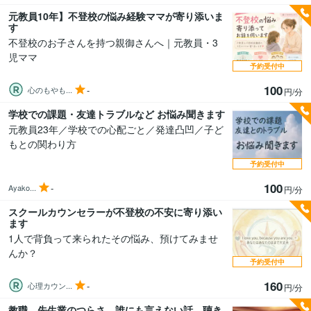
元教員10年】不登校の悩み経験ママが寄り添いま
す
不登校のお子さんを持つ親御さんへ｜元教員・3
児ママ
予約受付中
100
-
心のもやも...
円/分
学校での課題・友達トラブルなど お悩み聞きます
元教員23年／学校での心配ごと／発達凸凹／子ど
もとの関わり方
予約受付中
100
-
Ayako...
円/分
スクールカウンセラーが不登校の不安に寄り添い
ます
1人で背負って来られたその悩み、預けてみませ
んか？
予約受付中
160
-
心理カウン...
円/分
教職、先生業のつらさ、誰にも言えない話…聴き