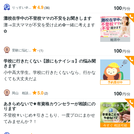
4.9
100
りっすい＠...
(36)
円/分
灘校在学中の不登校ママの不安をお聞きします
灘→京大ママが不安を受け止め✿一緒に考えます
✿
離席中
100
-
受験に悩む...
(1)
円/分
学校に行きたくない【誰にもナイショ】の悩み聞
きます
小中高大学生。学校に行きたくないなら、行かな
くても大丈夫だよ
予約受付中
5.0
100
岡山 相談...
(2)
円/分
あきらめないで⚜有資格カウンセラーが相談にの
ります
不登校⚜いじめ⚜引きこもり、一度プロにまかせ
てみませんか？！
今すぐ
相談可能