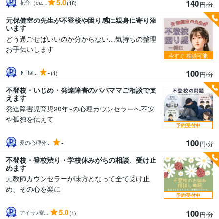
5.0
140
花音（ca...
(18)
円/分
元保健室の先生が不登校や困り感に親身に寄り添
います
どう過ごせばいいのか分からない…気持ちの整理
お手伝いします
今すぐ
相談可能
100
-
❥ Ral...
(1)
円/分
不登校・いじめ・発達障害のパパママご相談で支
えます
発達障害児育児20年~の心理カウンセラーへ不安
や孤独を伝えて
予約受付中
100
-
愛の心理分...
円/分
不登校・登校渋り・学校休みがちの相談、受け止
めます
元教師カウンセラーが味方となって全て受け止
め、その心を楽に
予約受付中
5.0
100
アイサ⋆寄...
(1)
円/分