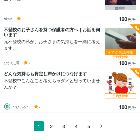
離席中
120
-
Aira✴...
円/分
不登校のお子さんを持つ保護者の方へ｜お話を伺
います
元不登校の私が、お子さまの気持ちを一緒に考え
ます。
今すぐ
相談可能
予約受付中
100
-
ひかり_電...
円/分
どんな気持ちも肯定し声かけにつなげます
不登校中こんなこと考えちゃダメと思っていませ
んか？
予約受付中
100
-
〜ひいろ〜...
円/分
1
2
3
4
5