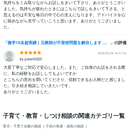
気持ちをくみ取りながらお話しをきいて下さり、ありがとうござい
ました。気持ちが疲れたときにはこちらで話しをきいて下さる、と
思えるのは不安な毎日の中で心の支えになります。アドバイスを心
に留めながら見守っていこうと思います。ありがとうございまし
た。
復学15名超実績｜元教師が不登校問題を解決します 弟が元不登校！不登校対応経験者が本音で寄り添います
の評価
2026-05-29 18:47:52
by yukari0320
大変丁寧なご対応で安心しました。また、ご自身のお話をされる際
に、私の経験をお話ししてもよいですか

とこちらの意向を聞いてくださり、信頼できるお人柄だと感じまし
た。引き続き相談していきたいです。

ありがとうございました。
子育て・教育・しつけ相談の関連カテゴリ一覧
育児・子育て全般の相談
｜
子供の発達・成長の相談
｜