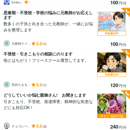
100
-
Emiko...
円/分
思春期・不登校・学校の悩みに元教師がお応えし
ます
数多くの子供と向き合った元教師が、一緒にお悩
みを整理します
予約受付中
5.0
100
元教師ケイ...
(1)
円/分
不登校・引きこもりの相談にのります
他とはちがう！フリースクール運営してます。
予約受付中
5.0
120
気持ちをを...
(1)
円/分
どうしていいか悩む親御さん! お聞きします
引きこもり、不登校、発達障害、精神的な疾患な
どにも対応OK！
今すぐ
相談可能
5.0
240
チョコレー...
(3)
円/分