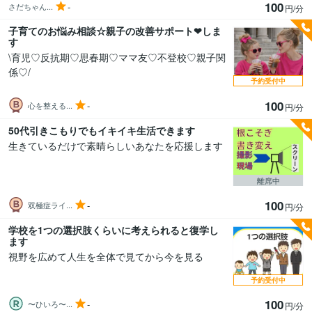
100
-
さだちゃん...
円/分
子育てのお悩み相談☆⁠親子の改善サポート❤しま
す
\育児♡反抗期♡思春期♡ママ友♡不登校♡親子関
係♡/
予約受付中
100
-
心を整える...
円/分
50代引きこもりでもイキイキ生活できます
生きているだけで素晴らしいあなたを応援します
離席中
100
-
双極症ライ...
円/分
学校を1つの選択肢くらいに考えられると復学し
ます
視野を広めて人生を全体で見てから今を見る
予約受付中
100
-
〜ひいろ〜...
円/分