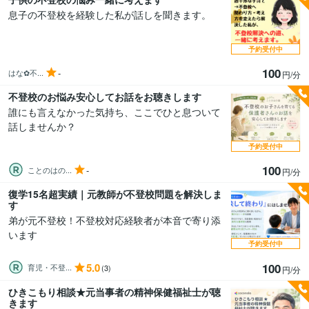
息子の不登校を経験した私が話しを聞きます。
予約受付中
100
-
はな︎✿不...
円/分
不登校のお悩み安心してお話をお聴きします
誰にも言えなかった気持ち、ここでひと息ついて
話しませんか？
予約受付中
100
-
ことのはの...
円/分
復学15名超実績｜元教師が不登校問題を解決しま
す
弟が元不登校！不登校対応経験者が本音で寄り添
います
予約受付中
5.0
100
育児・不登...
(3)
円/分
ひきこもり相談★元当事者の精神保健福祉士が聴
きます