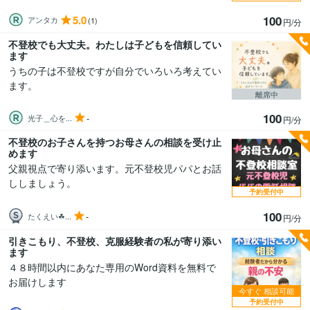
5.0
100
アンタカ
(1)
円/分
不登校でも大丈夫。わたしは子どもを信頼してい
ます
うちの子は不登校ですが自分でいろいろ考えてい
ます。
離席中
100
-
光子＿心を...
円/分
不登校のお子さんを持つお母さんの相談を受け止
めます
父親視点で寄り添います。元不登校児パパとお話
ししましょう。
予約受付中
100
-
たくえい☘...
円/分
引きこもり、不登校、克服経験者の私が寄り添い
ます
４８時間以内にあなた専用のWord資料を無料で
お届けします
今すぐ
相談可能
予約受付中