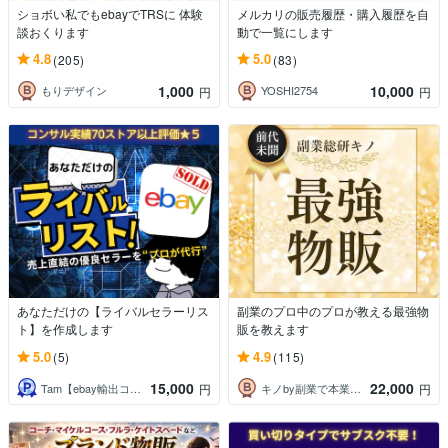
ショボい私でもebayでTRSに 体験
メルカリの販売履歴・購入履歴を自
談おくります
動で一覧にします
4.8
5.0
(205)
(83)
1,000
10,000
もりデザイン
YOSHI2754
円
円
あなただけの【ライバルセラーリス
副業のプロ中のプロが教える最強物
ト】を作成します
販を教えます
5.0
4.9
(5)
(115)
15,000
22,000
Tam【ebay輸出コンサルタント】
キノby副業で本業を超える副業総研
円
円