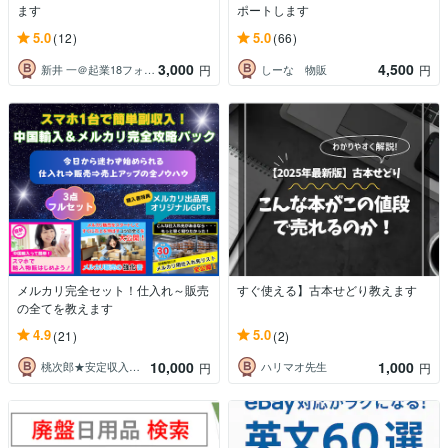
ます
ポートします
5.0
5.0
(12)
(66)
3,000
4,500
新井 一＠起業18フォーラム
しーな 物販
円
円
メルカリ完全セット！仕入れ～販売
すぐ使える】古本せどり教えます
の全てを教えます
4.9
5.0
(21)
(2)
10,000
1,000
桃次郎★安定収入構築の専門家★
ハリマオ先生
円
円