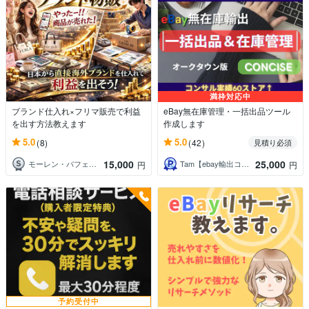
満枠対応中
ブランド仕入れ×フリマ販売で利益
eBay無在庫管理・一括出品ツール
を出す方法教えます
作成します
5.0
5.0
(8)
(42)
見積り必須
15,000
25,000
モーレン・バフェット
Tam【ebay輸出コンサルタント】
円
円
予約受付中