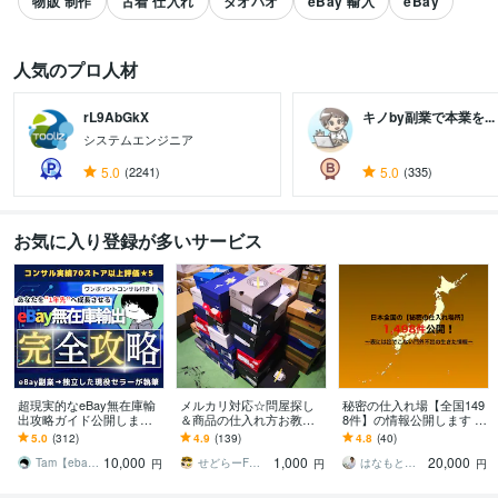
物販 制作
古着 仕入れ
タオバオ
eBay 輸入
eBay
人気のプロ人材
rL9AbGkX
キノby副業で本業を...
システムエンジニア
5.0
(2241)
5.0
(335)
すべて見る
お気に入り登録が多いサービス
超現実的なeBay無在庫輸
メルカリ対応☆問屋探し
秘密の仕入れ場【全国149
出攻略ガイド公開します
＆商品の仕入れ方お教え
8件】の情報公開します 実
【更新情報】2026/5/3更新
します 作者直伝☆初心者
は、長期的に稼いでいる
5.0
(312)
4.9
(139)
4.8
(40)
最新版
OK!☆問屋仕入れのプロが
人はここで仕入れをして
10,000
1,000
20,000
ノウハウを伝授！
います。
Tam【ebay輸出コンサルタント】
せどらーF＠ひとりビジネスサポーター✨
はなもとりょう
円
円
円