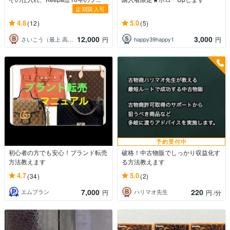
定期購入可
4.8
5.0
(12)
(5)
12,000
3,000
さいこう（最上 高吉）／情報屋
happy39happy1
円
円
予約受付中
初心者の方でも安心！ブランド転売
破格！中古物販でしっかり収益化す
方法教えます
る方法教えます
4.7
5.0
(34)
(2)
7,000
220
エムプラン
ハリマオ先生
円
円
/分