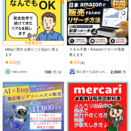
予約受付中
eBayに関する困りごと悩みに答え
スキル不要！Amazonリサーチ実践
ます
教えます
5.0
5.0
(7)
(4)
100
2,000
haku tomo
初心者でも始められる副業！
円
/分
円