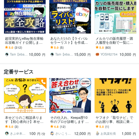
超現実的なeBay無在庫輸
あなただけの【ライバル
メルカリの販売履歴・購
出攻略ガイド公開します
セラーリスト】を作成し
入履歴を自動で一覧にし
【更新情報】2026/5/3更新
ます プロが代行！あなた
ます 完全放置！販売・購
5.0
(312)
5.0
(5)
5.0
(83)
最新版
に圧倒的に有効なセラー
入履歴を自動一覧化◎確
10,000
15,000
10,000
リサーチを行います
定申告、在庫管理
Tam【ebay輸出コンサルタント】
Tam【ebay輸出コンサルタント】
YOSHI2754
円
円
円
定番サービス
予約受付中
本せどりのご相談承りま
その仕入れ、Keepa歴10
ヤフオク「取引ナビ」で
す 【初心者向け】本せど
年のプロが診断します 独
のお困り事、相談に乗り
りに関すること何でも相
学で赤字仕入れをする前
ます 年間2千件以上の取引
5.0
(3)
4.8
(12)
5.0
(1)
談に乗ります。
に診断できまます│損失回
実績より、お困り事の解
100
12,000
1,000
避×時短
決策をご提案します
きぷ＠本せどり
さいこう（最上 高吉）／情報屋
お気楽社長
円
/分
円
円