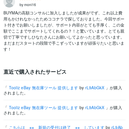
by moni16
BUYMAの高額コンサルに加入しましたが成果がでず、これ以上費
用もかけれなかったためココナラで探しておりました。今回サポー
ト付きでお願いしましたが、サポート内容がとても手厚く、この金
額でここまでサポートしてくれるの？！と驚いています。とても親
切で丁寧ですしひなたさんにお願いしてよかったと思っています。
まだまだスタートの段階で手こずっていますが頑張りたいと思いま
す！
直近で購入されたサービス
「
Tooliz eBay 無在庫ツール 提供します
by
rL9AbGkX
」が購入
されました。
「
Tooliz eBay 無在庫ツール 提供します
by
rL9AbGkX
」が購入
されました。
「
こちらは ※※ 新規の受付は終了 ※※ しています
by
rL9Ab