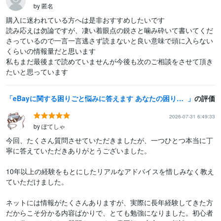
by 匿名
購入に迷われている方へは是非おすすめしたいです

読み応えは勿論ですが、凄い着眼点の鋭さと噛み砕いて書いてくだ
さっているので一言一言逃さず読まないと良い意味で頭に入らない
くらいの情報量だと思います

私もまだ最後まで読めていませんが今後も次のご相談をさせて頂き
eBayに関する困りごと悩みに答えます あなたの困りごとに10年の経験からアドバイスします
の評価
2026-07-31 6:49:33
by ぽてしゃ
今回、たくさん質問させていただきましたが、一つひとつ本当に丁
寧に答えていただきありがとうございました。

10年以上の経験をもとにしたリアルなアドバイスを惜しみなく教え
ていただけました。

ネットには情報がたくさんありますが、実際に長年経験してきた方
だからこそ分かる内容ばかりで、とても勉強になりました。初心者