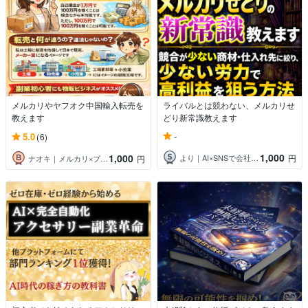
メルカリやヤフオク中国輸入転売を
ライバルとは競わない、メルカリせ
教えます
どり新常識教えます
-
5.0
(6)
1,000
1,000
より｜AI×SNSで会社員副業の実践支援
円
ナオキ｜メルカリ×ブランド転売
円