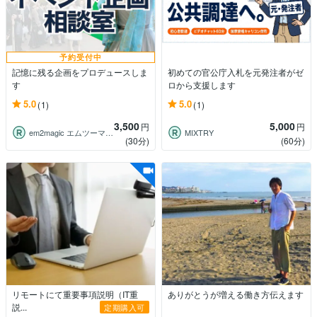
予約受付中
記憶に残る企画をプロデュースしま
初めての官公庁入札を元発注者がゼ
す
ロから支援します
5.0
5.0
(1)
(1)
3,500
5,000
円
円
em2magic エムツーマジック
MIXTRY
(30分)
(60分)
リモートにて重要事項説明（IT重
ありがとうが増える働き方伝えます
説...
定期購入可