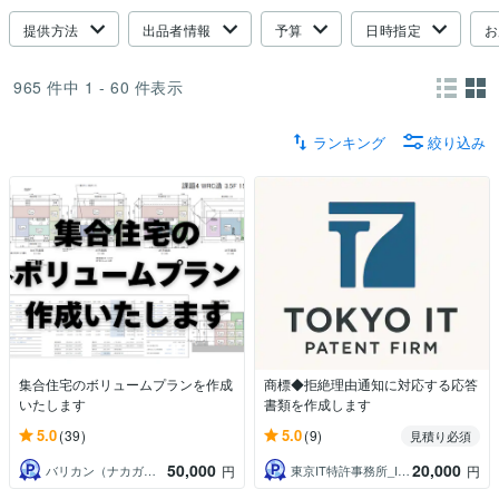
提供方法
出品者情報
予算
日時指定
お
965
件中
1 - 60
件表示
ランキング
絞り込み
集合住宅のボリュームプランを作成
商標◆拒絶理由通知に対応する応答
いたします
書類を作成します
5.0
5.0
(39)
(9)
見積り必須
50,000
20,000
バリカン（ナカガワ）
東京IT特許事務所_Isayama
円
円