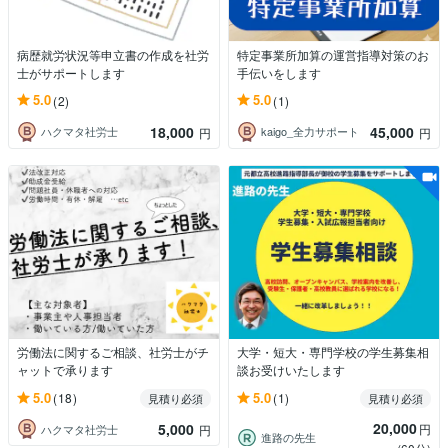
病歴就労状況等申立書の作成を社労
特定事業所加算の運営指導対策のお
士がサポートします
手伝いをします
5.0
5.0
(2)
(1)
18,000
45,000
ハクマタ社労士
kaigo_全力サポート
円
円
労働法に関するご相談、社労士がチ
大学・短大・専門学校の学生募集相
ャットで承ります
談お受けいたします
5.0
5.0
(18)
(1)
見積り必須
見積り必須
20,000
5,000
円
ハクマタ社労士
円
進路の先生