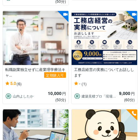
(50分)
転職副業独立せずに産業理学療法キ
工務店経営の実務についてお話しし
ャ...
ます
定期購入可
5.0
-
(6)
(1)
10,000
9,000
円
円
山内よしたか
建築見積プロ「現場目線の建築相談」
(50分)
(60分)