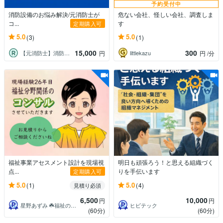
予約受付中
消防設備のお悩み解決/元消防士が
危ない会社、怪しい会社、調査しま
コ...
す
定期購入可
5.0
5.0
(3)
(1)
15,000
300
【元消防士】消防手続きサポート窓口
littlekazu
円
円
/分
福祉事業アセスメント設計を現場視
明日も頑張ろう！と思える組織づく
点...
りを手伝います
定期購入可
5.0
5.0
(1)
(4)
見積り必須
6,500
10,000
円
円
星野あずみ ☘️福祉の整理と伴走相談
ヒビテック
(60分)
(60分)