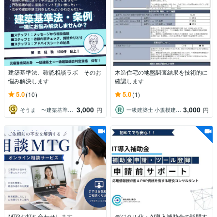
建築基準法、確認相談ラボ そのお
木造住宅の地盤調査結果を技術的に
悩み解決します
確認します
5.0
5.0
(10)
(1)
3,000
3,000
そうま 〜建築基準法、確認相談ラボ〜
一級建築士 小規模建築 地盤相談センター
円
円
MTGお打ち合わせします
デジタル化・AI導入補助金の疑問す