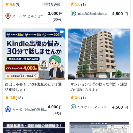
4.8
5.0
(8)
(1)
見積り必須
3,000
4,500
円
lotus2026selectshop
円
ズーム de じゅうせつ ＂leizi＂
(60分)
顔出し不要！Kindle出版のビデオ通
マンション管理の様々な問題・課題
話相談します
の相談にのります
4.9
5.0
(18)
(1)
4,000
4,500
円
たすかる｜マンション管理・キャリア相談｜
円
カーボ Kindle作家38冊超出版
(30分)