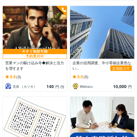
今すぐ相談可能
予約受付中
営業マンの駆け込み寺◆解決と活力
企業の信用調査、中小零細企業危な
を増すます
い...
定期購入可
5.0
5.0
(3)
(5)
140
10,000
克喜 （カツキ）
littlekazu
円
/分
円