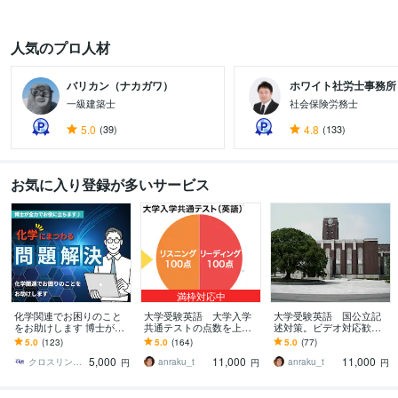
人気のプロ人材
バリカン（ナカガワ）
ホワイト社労士事務所
一級建築士
社会保険労務士
5.0
(39)
4.8
(133)
お気に入り登録が多いサービス
満枠対応中
化学関連でお困りのこと
大学受験英語 大学入学
大学受験英語 国公立記
をお助けします 博士が懇
共通テストの点数を上げ
述対策。ビデオ対応歓迎
切丁寧に化学にまつわる
ます ビデオチャット利用
します 採点基準を明確
5.0
(123)
5.0
(164)
5.0
(77)
問題の解決にお役に立ち
でリスニングに強い。正
に！あなたの答案を客観
5,000
11,000
11,000
ます
解の根拠を明確に。
的に評価・改善！
クロスリンク＆リサーチ
anraku_t
anraku_t
円
円
円