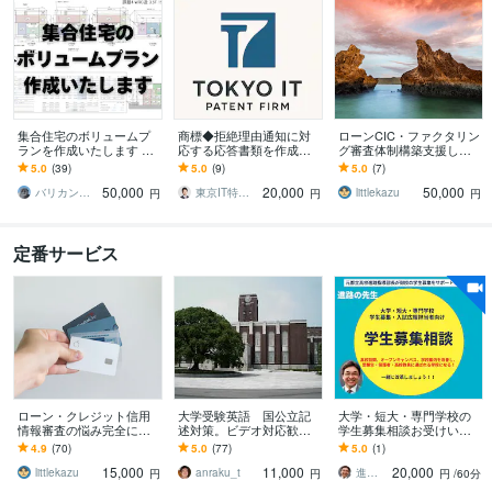
集合住宅のボリュームプ
商標◆拒絶理由通知に対
ローンCIC・ファクタリン
ランを作成いたします ～
応する応答書類を作成し
グ審査体制構築支援しま
その土地に最適なプラン
ます 商標登録を諦めない
す シーアイシーJICC信用
5.0
(39)
5.0
(9)
5.0
(7)
をお届け～
で。拒絶理由通知が届い
情報・中小企業向け審査
50,000
20,000
50,000
ても弁理士が安心対応
基準等与信管理
バリカン（ナカガワ）
東京IT特許事務所_Isayama
littlekazu
円
円
円
定番サービス
ローン・クレジット信用
大学受験英語 国公立記
大学・短大・専門学校の
情報審査の悩み完全に答
述対策。ビデオ対応歓迎
学生募集相談お受けいた
えます クレジットカー
します 採点基準を明確
します 元都立高校進路指
4.9
(70)
5.0
(77)
5.0
(1)
ド、マイカー住宅ローンC
に！あなたの答案を客観
導部長が、高校現場目線
15,000
11,000
20,000
IC・JICC信用回復
的に評価・改善！
でアドバイスします
littlekazu
anraku_t
進路の先生
円
円
円
/60分