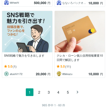
500,000
10,000
bbhashi
円
なないろバックオフィス
円
SNS戦略で魅力を引き出します
クレカ・ローン個人信用情報審査10
日間で解説します
5.0
5.0
(1)
(11)
20,000
10,000
atushi1172
littlekazu
円
円
1
2
3
4
5
965
件中
1 - 60
件