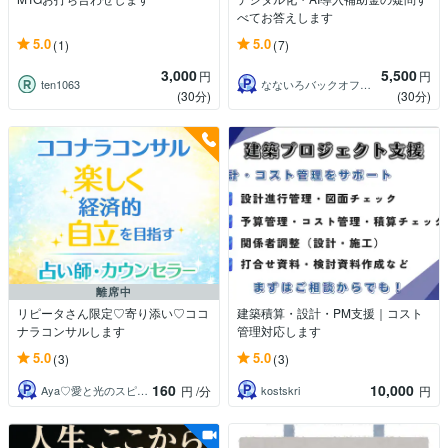
べてお答えします
5.0
5.0
(1)
(7)
3,000
5,500
円
円
ten1063
なないろバックオフィス
(30分)
(30分)
離席中
リピータさん限定♡寄り添い♡ココ
建築積算・設計・PM支援｜コスト
ナラコンサルします
管理対応します
5.0
5.0
(3)
(3)
160
10,000
Aya♡愛と光のスピリチュアルガイド
kostskri
円
/分
円