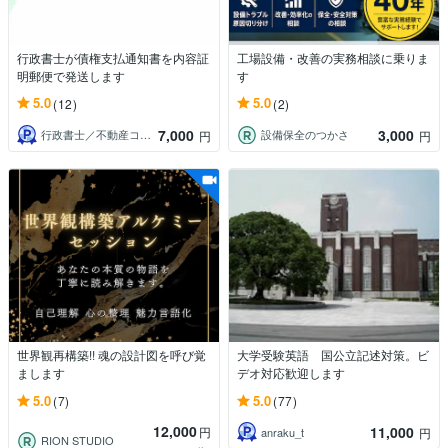
行政書士が債権支払通知書を内容証
工場設備・改善の実務相談に乗りま
明郵便で発送します
す
5.0
5.0
(12)
(2)
7,000
3,000
行政書士／不動産コンサルティング伊藤
設備保全のつかさ
円
円
世界観再構築!! 魂の設計図を呼び覚
大学受験英語 国公立記述対策。ビ
まします
デオ対応歓迎します
5.0
5.0
(7)
(77)
12,000
11,000
円
anraku_t
円
RION STUDIO