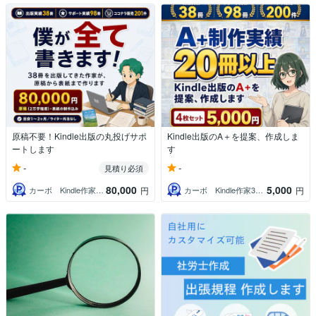
原稿不要！Kindle出版の丸投げサポ
Kindle出版のA＋を提案、作成しま
ートします
す
-
-
見積り必須
80,000
5,000
カーボ Kindle作家38冊超出版
カーボ Kindle作家38冊超出版
円
円