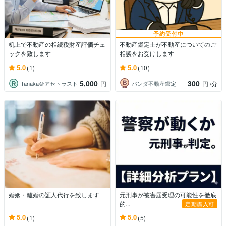
予約受付中
机上で不動産の相続税財産評価チェ
不動産鑑定士が不動産についてのご
ックを致します
相談をお受けします
5.0
5.0
(1)
(10)
5,000
300
Tanaka＠アセトラスト
パンダ不動産鑑定
円
円
/分
婚姻・離婚の証人代行を致します
元刑事が被害届受理の可能性を徹底
的...
定期購入可
5.0
5.0
(1)
(5)