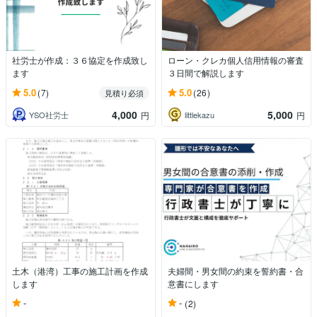
社労士が作成：３６協定を作成致し
ローン・クレカ個人信用情報の審査
ます
３日間で解説します
5.0
5.0
(7)
(26)
見積り必須
4,000
5,000
YSO社労士
littlekazu
円
円
土木（港湾）工事の施工計画を作成
夫婦間・男女間の約束を誓約書・合
します
意書にします
-
-
(2)