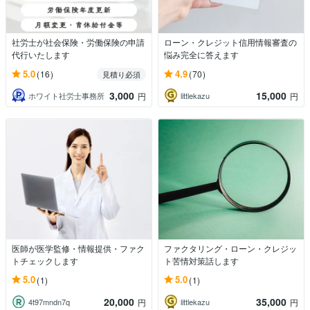
社労士が社会保険・労働保険の申請
ローン・クレジット信用情報審査の
代行いたします
悩み完全に答えます
5.0
4.9
(16)
(70)
見積り必須
3,000
15,000
ホワイト社労士事務所
littlekazu
円
円
医師が医学監修・情報提供・ファク
ファクタリング・ローン・クレジッ
トチェックします
ト苦情対策話します
5.0
5.0
(1)
(1)
20,000
35,000
4t97mndn7q
littlekazu
円
円